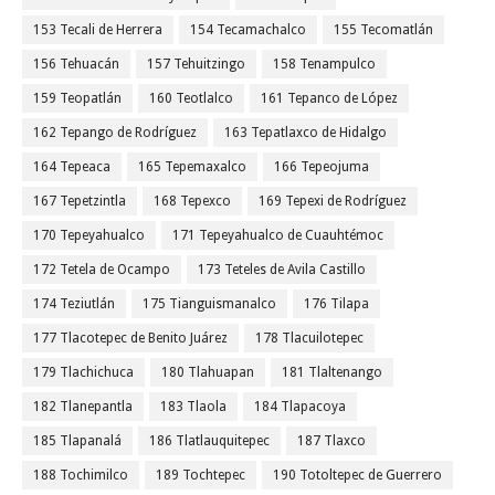
153 Tecali de Herrera
154 Tecamachalco
155 Tecomatlán
156 Tehuacán
157 Tehuitzingo
158 Tenampulco
159 Teopatlán
160 Teotlalco
161 Tepanco de López
162 Tepango de Rodríguez
163 Tepatlaxco de Hidalgo
164 Tepeaca
165 Tepemaxalco
166 Tepeojuma
167 Tepetzintla
168 Tepexco
169 Tepexi de Rodríguez
170 Tepeyahualco
171 Tepeyahualco de Cuauhtémoc
172 Tetela de Ocampo
173 Teteles de Avila Castillo
174 Teziutlán
175 Tianguismanalco
176 Tilapa
177 Tlacotepec de Benito Juárez
178 Tlacuilotepec
179 Tlachichuca
180 Tlahuapan
181 Tlaltenango
182 Tlanepantla
183 Tlaola
184 Tlapacoya
185 Tlapanalá
186 Tlatlauquitepec
187 Tlaxco
188 Tochimilco
189 Tochtepec
190 Totoltepec de Guerrero