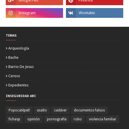
TEMAS
Arqueología
Bache
Barrio De Jesus
Cereso
Expedientes
INSEGURIDAD ABC
Popocatépetl
asalto
cadáver
documentos falsos
fichasp
opinión
pornografía
robo
violencia familiar