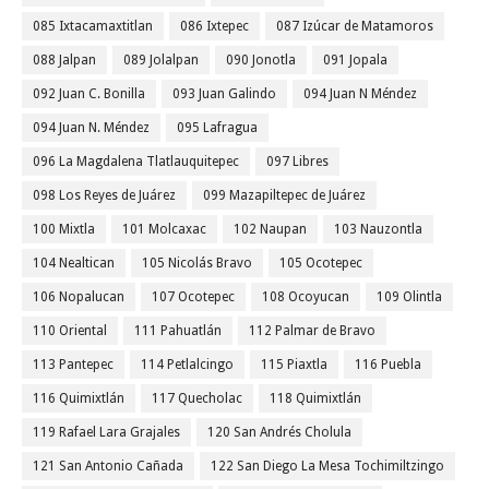
085 Ixtacamaxtitlan
086 Ixtepec
087 Izúcar de Matamoros
088 Jalpan
089 Jolalpan
090 Jonotla
091 Jopala
092 Juan C. Bonilla
093 Juan Galindo
094 Juan N Méndez
094 Juan N. Méndez
095 Lafragua
096 La Magdalena Tlatlauquitepec
097 Libres
098 Los Reyes de Juárez
099 Mazapiltepec de Juárez
100 Mixtla
101 Molcaxac
102 Naupan
103 Nauzontla
104 Nealtican
105 Nicolás Bravo
105 Ocotepec
106 Nopalucan
107 Ocotepec
108 Ocoyucan
109 Olintla
110 Oriental
111 Pahuatlán
112 Palmar de Bravo
113 Pantepec
114 Petlalcingo
115 Piaxtla
116 Puebla
116 Quimixtlán
117 Quecholac
118 Quimixtlán
119 Rafael Lara Grajales
120 San Andrés Cholula
121 San Antonio Cañada
122 San Diego La Mesa Tochimiltzingo