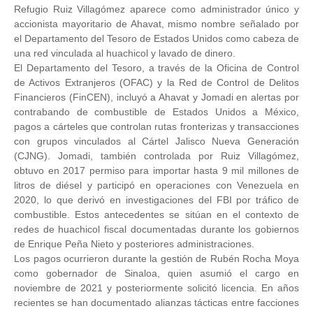
Refugio Ruiz Villagómez aparece como administrador único y
accionista mayoritario de Ahavat, mismo nombre señalado por
el Departamento del Tesoro de Estados Unidos como cabeza de
una red vinculada al huachicol y lavado de dinero.
El Departamento del Tesoro, a través de la Oficina de Control
de Activos Extranjeros (OFAC) y la Red de Control de Delitos
Financieros (FinCEN), incluyó a Ahavat y Jomadi en alertas por
contrabando de combustible de Estados Unidos a México,
pagos a cárteles que controlan rutas fronterizas y transacciones
con grupos vinculados al Cártel Jalisco Nueva Generación
(CJNG). Jomadi, también controlada por Ruiz Villagómez,
obtuvo en 2017 permiso para importar hasta 9 mil millones de
litros de diésel y participó en operaciones con Venezuela en
2020, lo que derivó en investigaciones del FBI por tráfico de
combustible. Estos antecedentes se sitúan en el contexto de
redes de huachicol fiscal documentadas durante los gobiernos
de Enrique Peña Nieto y posteriores administraciones.
Los pagos ocurrieron durante la gestión de Rubén Rocha Moya
como gobernador de Sinaloa, quien asumió el cargo en
noviembre de 2021 y posteriormente solicitó licencia. En años
recientes se han documentado alianzas tácticas entre facciones