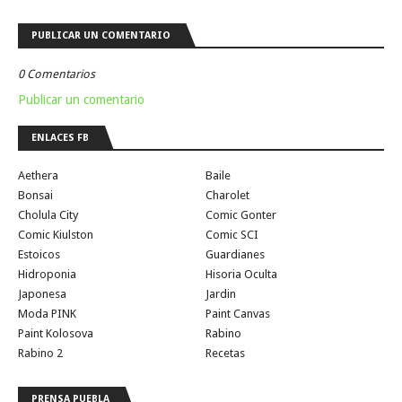
PUBLICAR UN COMENTARIO
0 Comentarios
Publicar un comentario
ENLACES FB
Aethera
Baile
Bonsai
Charolet
Cholula City
Comic Gonter
Comic Kiulston
Comic SCI
Estoicos
Guardianes
Hidroponia
Hisoria Oculta
Japonesa
Jardin
Moda PINK
Paint Canvas
Paint Kolosova
Rabino
Rabino 2
Recetas
PRENSA PUEBLA