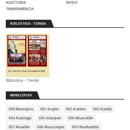
AUDITORIA
NODO
TRANSPARENCIA
BIBLIOTECA - TIENDA
Biblioteca - Tienda
MUNICIPIOS
000 Municipios
001 Acajete
002 Acateno
003 Acatlán
004 Acatzingo
005 Acteopan
006 Ahuacatlán
007 Ahuatlán
008 Ahuazotepec
009 Ahuehuetitla