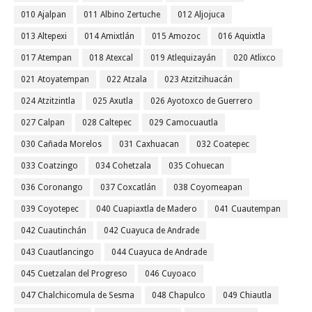
010 Ajalpan
011 Albino Zertuche
012 Aljojuca
013 Altepexi
014 Amixtlán
015 Amozoc
016 Aquixtla
017 Atempan
018 Atexcal
019 Atlequizayán
020 Atlixco
021 Atoyatempan
022 Atzala
023 Atzitzihuacán
024 Atzitzintla
025 Axutla
026 Ayotoxco de Guerrero
027 Calpan
028 Caltepec
029 Camocuautla
030 Cañada Morelos
031 Caxhuacan
032 Coatepec
033 Coatzingo
034 Cohetzala
035 Cohuecan
036 Coronango
037 Coxcatlán
038 Coyomeapan
039 Coyotepec
040 Cuapiaxtla de Madero
041 Cuautempan
042 Cuautinchán
042 Cuayuca de Andrade
043 Cuautlancingo
044 Cuayuca de Andrade
045 Cuetzalan del Progreso
046 Cuyoaco
047 Chalchicomula de Sesma
048 Chapulco
049 Chiautla