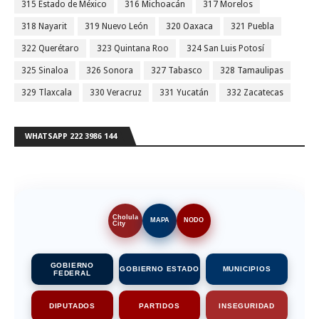
315 Estado de México
316 Michoacán
317 Morelos
318 Nayarit
319 Nuevo León
320 Oaxaca
321 Puebla
322 Querétaro
323 Quintana Roo
324 San Luis Potosí
325 Sinaloa
326 Sonora
327 Tabasco
328 Tamaulipas
329 Tlaxcala
330 Veracruz
331 Yucatán
332 Zacatecas
WHATSAPP 222 3986 144
Cholula
MAPA
NODO
City
GOBIERNO
GOBIERNO ESTADO
MUNICIPIOS
FEDERAL
DIPUTADOS
PARTIDOS
INSEGURIDAD