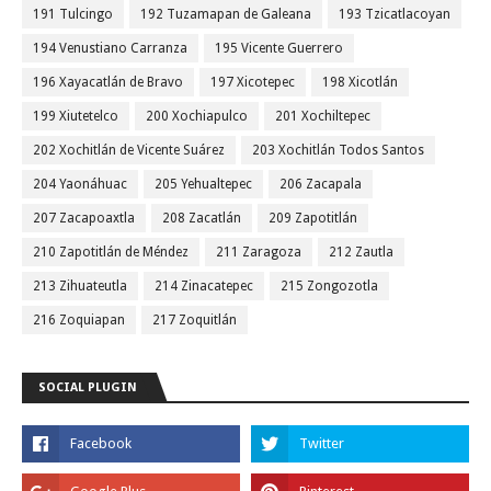
191 Tulcingo
192 Tuzamapan de Galeana
193 Tzicatlacoyan
194 Venustiano Carranza
195 Vicente Guerrero
196 Xayacatlán de Bravo
197 Xicotepec
198 Xicotlán
199 Xiutetelco
200 Xochiapulco
201 Xochiltepec
202 Xochitlán de Vicente Suárez
203 Xochitlán Todos Santos
204 Yaonáhuac
205 Yehualtepec
206 Zacapala
207 Zacapoaxtla
208 Zacatlán
209 Zapotitlán
210 Zapotitlán de Méndez
211 Zaragoza
212 Zautla
213 Zihuateutla
214 Zinacatepec
215 Zongozotla
216 Zoquiapan
217 Zoquitlán
SOCIAL PLUGIN