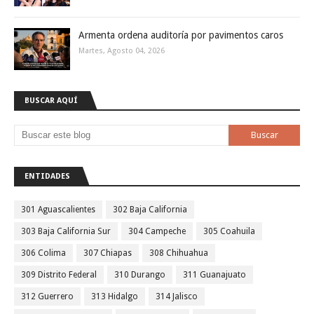
Armenta ordena auditoría por pavimentos caros
Martes, Agosto 04, 2026
BUSCAR AQUÍ
ENTIDADES
301 Aguascalientes
302 Baja California
303 Baja California Sur
304 Campeche
305 Coahuila
306 Colima
307 Chiapas
308 Chihuahua
309 Distrito Federal
310 Durango
311 Guanajuato
312 Guerrero
313 Hidalgo
314 Jalisco