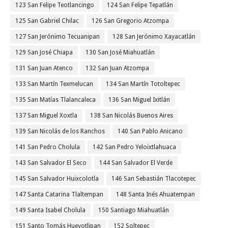
123 San Felipe Teotlancingo
124 San Felipe Tepatlán
125 San Gabriel Chilac
126 San Gregorio Atzompa
127 San Jerónimo Tecuanipan
128 San Jerónimo Xayacatlán
129 San José Chiapa
130 San José Miahuatlán
131 San Juan Atenco
132 San Juan Atzompa
133 San Martín Texmelucan
134 San Martín Totoltepec
135 San Matías Tlalancaleca
136 San Miguel Ixitlán
137 San Miguel Xoxtla
138 San Nicolás Buenos Aires
139 San Nicolás de los Ranchos
140 San Pablo Anicano
141 San Pedro Cholula
142 San Pedro Yeloixtlahuaca
143 San Salvador El Seco
144 San Salvador El Verde
145 San Salvador Huixcolotla
146 San Sebastián Tlacotepec
147 Santa Catarina Tlaltempan
148 Santa Inés Ahuatempan
149 Santa Isabel Cholula
150 Santiago Miahuatlán
151 Santo Tomás Hueyotlipan
152 Soltepec