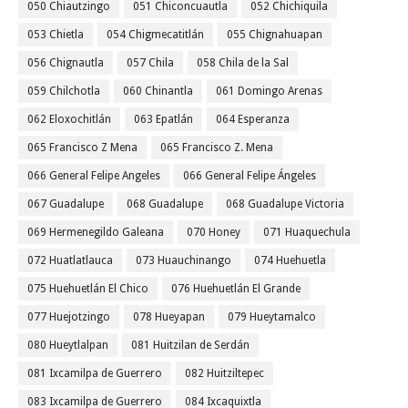
050 Chiautzingo
051 Chiconcuautla
052 Chichiquila
053 Chietla
054 Chigmecatitlán
055 Chignahuapan
056 Chignautla
057 Chila
058 Chila de la Sal
059 Chilchotla
060 Chinantla
061 Domingo Arenas
062 Eloxochitlán
063 Epatlán
064 Esperanza
065 Francisco Z Mena
065 Francisco Z. Mena
066 General Felipe Angeles
066 General Felipe Ángeles
067 Guadalupe
068 Guadalupe
068 Guadalupe Victoria
069 Hermenegildo Galeana
070 Honey
071 Huaquechula
072 Huatlatlauca
073 Huauchinango
074 Huehuetla
075 Huehuetlán El Chico
076 Huehuetlán El Grande
077 Huejotzingo
078 Hueyapan
079 Hueytamalco
080 Hueytlalpan
081 Huitzilan de Serdán
081 Ixcamilpa de Guerrero
082 Huitziltepec
083 Ixcamilpa de Guerrero
084 Ixcaquixtla