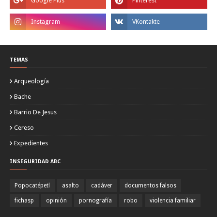
TEMAS
Arqueología
Bache
Barrio De Jesus
Cereso
Expedientes
INSEGURIDAD ABC
Popocatépetl
asalto
cadáver
documentos falsos
fichasp
opinión
pornografía
robo
violencia familiar