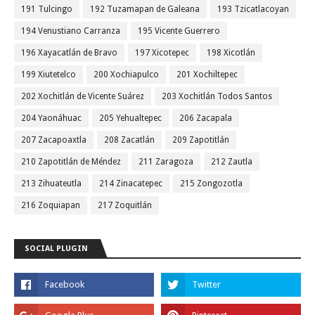
191 Tulcingo
192 Tuzamapan de Galeana
193 Tzicatlacoyan
194 Venustiano Carranza
195 Vicente Guerrero
196 Xayacatlán de Bravo
197 Xicotepec
198 Xicotlán
199 Xiutetelco
200 Xochiapulco
201 Xochiltepec
202 Xochitlán de Vicente Suárez
203 Xochitlán Todos Santos
204 Yaonáhuac
205 Yehualtepec
206 Zacapala
207 Zacapoaxtla
208 Zacatlán
209 Zapotitlán
210 Zapotitlán de Méndez
211 Zaragoza
212 Zautla
213 Zihuateutla
214 Zinacatepec
215 Zongozotla
216 Zoquiapan
217 Zoquitlán
SOCIAL PLUGIN