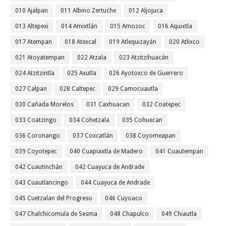
010 Ajalpan
011 Albino Zertuche
012 Aljojuca
013 Altepexi
014 Amixtlán
015 Amozoc
016 Aquixtla
017 Atempan
018 Atexcal
019 Atlequizayán
020 Atlixco
021 Atoyatempan
022 Atzala
023 Atzitzihuacán
024 Atzitzintla
025 Axutla
026 Ayotoxco de Guerrero
027 Calpan
028 Caltepec
029 Camocuautla
030 Cañada Morelos
031 Caxhuacan
032 Coatepec
033 Coatzingo
034 Cohetzala
035 Cohuecan
036 Coronango
037 Coxcatlán
038 Coyomeapan
039 Coyotepec
040 Cuapiaxtla de Madero
041 Cuautempan
042 Cuautinchán
042 Cuayuca de Andrade
043 Cuautlancingo
044 Cuayuca de Andrade
045 Cuetzalan del Progreso
046 Cuyoaco
047 Chalchicomula de Sesma
048 Chapulco
049 Chiautla