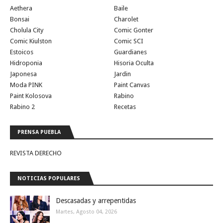
Aethera
Baile
Bonsai
Charolet
Cholula City
Comic Gonter
Comic Kiulston
Comic SCI
Estoicos
Guardianes
Hidroponia
Hisoria Oculta
Japonesa
Jardin
Moda PINK
Paint Canvas
Paint Kolosova
Rabino
Rabino 2
Recetas
PRENSA PUEBLA
REVISTA DERECHO
NOTICIAS POPULARES
Descasadas y arrepentidas
Martes, Agosto 04, 2026