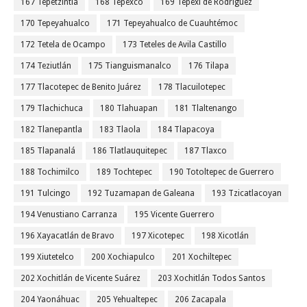
167 Tepetzintla
168 Tepexco
169 Tepexi de Rodríguez
170 Tepeyahualco
171 Tepeyahualco de Cuauhtémoc
172 Tetela de Ocampo
173 Teteles de Avila Castillo
174 Teziutlán
175 Tianguismanalco
176 Tilapa
177 Tlacotepec de Benito Juárez
178 Tlacuilotepec
179 Tlachichuca
180 Tlahuapan
181 Tlaltenango
182 Tlanepantla
183 Tlaola
184 Tlapacoya
185 Tlapanalá
186 Tlatlauquitepec
187 Tlaxco
188 Tochimilco
189 Tochtepec
190 Totoltepec de Guerrero
191 Tulcingo
192 Tuzamapan de Galeana
193 Tzicatlacoyan
194 Venustiano Carranza
195 Vicente Guerrero
196 Xayacatlán de Bravo
197 Xicotepec
198 Xicotlán
199 Xiutetelco
200 Xochiapulco
201 Xochiltepec
202 Xochitlán de Vicente Suárez
203 Xochitlán Todos Santos
204 Yaonáhuac
205 Yehualtepec
206 Zacapala