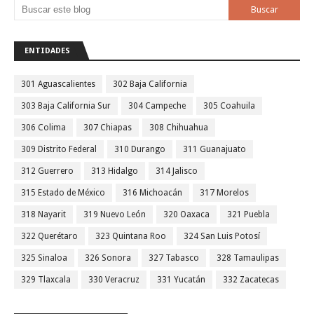
ENTIDADES
301 Aguascalientes
302 Baja California
303 Baja California Sur
304 Campeche
305 Coahuila
306 Colima
307 Chiapas
308 Chihuahua
309 Distrito Federal
310 Durango
311 Guanajuato
312 Guerrero
313 Hidalgo
314 Jalisco
315 Estado de México
316 Michoacán
317 Morelos
318 Nayarit
319 Nuevo León
320 Oaxaca
321 Puebla
322 Querétaro
323 Quintana Roo
324 San Luis Potosí
325 Sinaloa
326 Sonora
327 Tabasco
328 Tamaulipas
329 Tlaxcala
330 Veracruz
331 Yucatán
332 Zacatecas