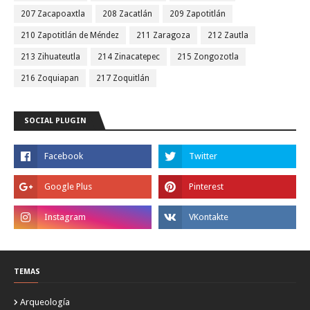
207 Zacapoaxtla
208 Zacatlán
209 Zapotitlán
210 Zapotitlán de Méndez
211 Zaragoza
212 Zautla
213 Zihuateutla
214 Zinacatepec
215 Zongozotla
216 Zoquiapan
217 Zoquitlán
SOCIAL PLUGIN
TEMAS
Arqueología