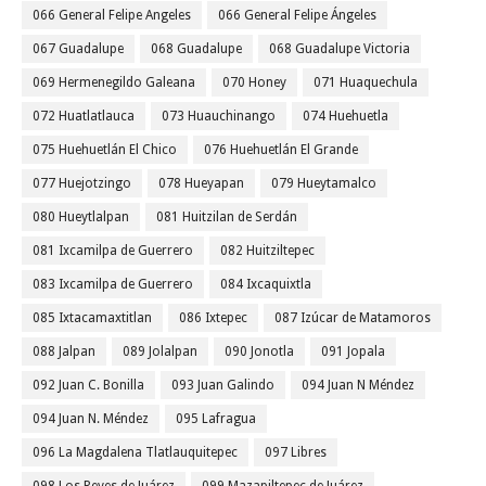
066 General Felipe Angeles
066 General Felipe Ángeles
067 Guadalupe
068 Guadalupe
068 Guadalupe Victoria
069 Hermenegildo Galeana
070 Honey
071 Huaquechula
072 Huatlatlauca
073 Huauchinango
074 Huehuetla
075 Huehuetlán El Chico
076 Huehuetlán El Grande
077 Huejotzingo
078 Hueyapan
079 Hueytamalco
080 Hueytlalpan
081 Huitzilan de Serdán
081 Ixcamilpa de Guerrero
082 Huitziltepec
083 Ixcamilpa de Guerrero
084 Ixcaquixtla
085 Ixtacamaxtitlan
086 Ixtepec
087 Izúcar de Matamoros
088 Jalpan
089 Jolalpan
090 Jonotla
091 Jopala
092 Juan C. Bonilla
093 Juan Galindo
094 Juan N Méndez
094 Juan N. Méndez
095 Lafragua
096 La Magdalena Tlatlauquitepec
097 Libres