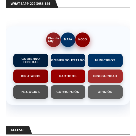
WHATSAPP 222 3986 144
Cholula
MAPA
NODO
City
GOBIERNO
GOBIERNO ESTADO
MUNICIPIOS
FEDERAL
DIPUTADOS
PARTIDOS
INSEGURIDAD
NEGOCIOS
CORRUPCIÓN
OPINIÓN
ACCESO