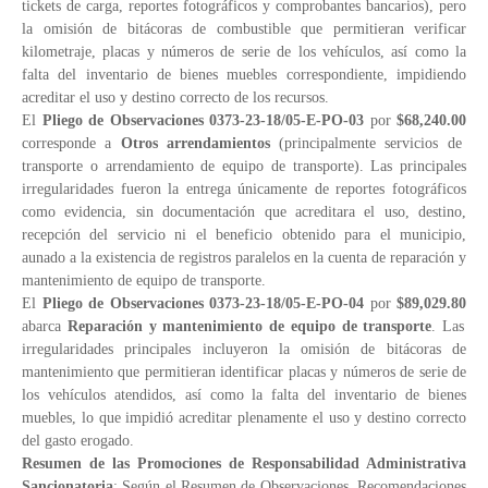
tickets de carga, reportes fotográficos y comprobantes bancarios), pero
la omisión de bitácoras de combustible que permitieran verificar
kilometraje, placas y números de serie de los vehículos, así como la
falta del inventario de bienes muebles correspondiente, impidiendo
acreditar el uso y destino correcto de los recursos.
El
Pliego de Observaciones 0373-23-18/05-E-PO-03
por
$68,240.00
corresponde a
Otros arrendamientos
(principalmente servicios de
transporte o arrendamiento de equipo de transporte). Las principales
irregularidades fueron la entrega únicamente de reportes fotográficos
como evidencia, sin documentación que acreditara el uso, destino,
recepción del servicio ni el beneficio obtenido para el municipio,
aunado a la existencia de registros paralelos en la cuenta de reparación y
mantenimiento de equipo de transporte.
El
Pliego de Observaciones 0373-23-18/05-E-PO-04
por
$89,029.80
abarca
Reparación y mantenimiento de equipo de transporte
. Las
irregularidades principales incluyeron la omisión de bitácoras de
mantenimiento que permitieran identificar placas y números de serie de
los vehículos atendidos, así como la falta del inventario de bienes
muebles, lo que impidió acreditar plenamente el uso y destino correcto
del gasto erogado.
Resumen de las Promociones de Responsabilidad Administrativa
Sancionatoria
: Según el Resumen de Observaciones, Recomendaciones