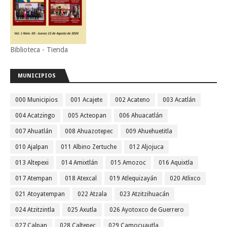
Biblioteca - Tienda
MUNICIPIOS
000 Municipios
001 Acajete
002 Acateno
003 Acatlán
004 Acatzingo
005 Acteopan
006 Ahuacatlán
007 Ahuatlán
008 Ahuazotepec
009 Ahuehuetitla
010 Ajalpan
011 Albino Zertuche
012 Aljojuca
013 Altepexi
014 Amixtlán
015 Amozoc
016 Aquixtla
017 Atempan
018 Atexcal
019 Atlequizayán
020 Atlixco
021 Atoyatempan
022 Atzala
023 Atzitzihuacán
024 Atzitzintla
025 Axutla
026 Ayotoxco de Guerrero
027 Calpan
028 Caltepec
029 Camocuautla