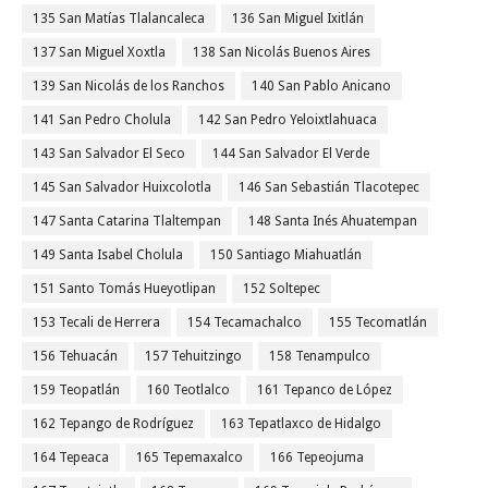
135 San Matías Tlalancaleca
136 San Miguel Ixitlán
137 San Miguel Xoxtla
138 San Nicolás Buenos Aires
139 San Nicolás de los Ranchos
140 San Pablo Anicano
141 San Pedro Cholula
142 San Pedro Yeloixtlahuaca
143 San Salvador El Seco
144 San Salvador El Verde
145 San Salvador Huixcolotla
146 San Sebastián Tlacotepec
147 Santa Catarina Tlaltempan
148 Santa Inés Ahuatempan
149 Santa Isabel Cholula
150 Santiago Miahuatlán
151 Santo Tomás Hueyotlipan
152 Soltepec
153 Tecali de Herrera
154 Tecamachalco
155 Tecomatlán
156 Tehuacán
157 Tehuitzingo
158 Tenampulco
159 Teopatlán
160 Teotlalco
161 Tepanco de López
162 Tepango de Rodríguez
163 Tepatlaxco de Hidalgo
164 Tepeaca
165 Tepemaxalco
166 Tepeojuma