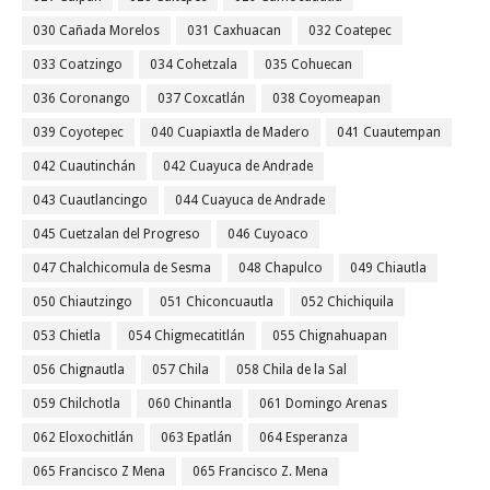
030 Cañada Morelos
031 Caxhuacan
032 Coatepec
033 Coatzingo
034 Cohetzala
035 Cohuecan
036 Coronango
037 Coxcatlán
038 Coyomeapan
039 Coyotepec
040 Cuapiaxtla de Madero
041 Cuautempan
042 Cuautinchán
042 Cuayuca de Andrade
043 Cuautlancingo
044 Cuayuca de Andrade
045 Cuetzalan del Progreso
046 Cuyoaco
047 Chalchicomula de Sesma
048 Chapulco
049 Chiautla
050 Chiautzingo
051 Chiconcuautla
052 Chichiquila
053 Chietla
054 Chigmecatitlán
055 Chignahuapan
056 Chignautla
057 Chila
058 Chila de la Sal
059 Chilchotla
060 Chinantla
061 Domingo Arenas
062 Eloxochitlán
063 Epatlán
064 Esperanza
065 Francisco Z Mena
065 Francisco Z. Mena