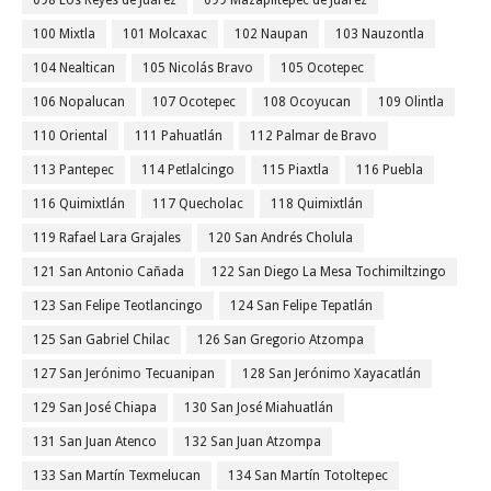
098 Los Reyes de Juárez
099 Mazapiltepec de Juárez
100 Mixtla
101 Molcaxac
102 Naupan
103 Nauzontla
104 Nealtican
105 Nicolás Bravo
105 Ocotepec
106 Nopalucan
107 Ocotepec
108 Ocoyucan
109 Olintla
110 Oriental
111 Pahuatlán
112 Palmar de Bravo
113 Pantepec
114 Petlalcingo
115 Piaxtla
116 Puebla
116 Quimixtlán
117 Quecholac
118 Quimixtlán
119 Rafael Lara Grajales
120 San Andrés Cholula
121 San Antonio Cañada
122 San Diego La Mesa Tochimiltzingo
123 San Felipe Teotlancingo
124 San Felipe Tepatlán
125 San Gabriel Chilac
126 San Gregorio Atzompa
127 San Jerónimo Tecuanipan
128 San Jerónimo Xayacatlán
129 San José Chiapa
130 San José Miahuatlán
131 San Juan Atenco
132 San Juan Atzompa
133 San Martín Texmelucan
134 San Martín Totoltepec