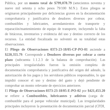
Pública, por un
monto total de $799,078.79
(setecientos noventa y
nueve mil setenta y ocho pesos 79/100 M.N.). Estos pliegos se
originaron principalmente por deficiencias graves en la documentación
comprobatoria y justificativa de deudores diversos por cobrar,
combustibles y lubricantes, arrendamientos de transporte y
reparación/mantenimiento de equipo de transporte, incluyendo la falta
de bitácoras, inventarios y evidencia del uso y destino correcto de los
recursos. La entidad fiscalizada no solventó en su totalidad estas
observaciones.
El
Pliego de Observaciones 0373-23-18/05-CP-PO-01
asciende a
$220,355.79
. Corresponde a
Deudores diversos por cobrar a corto
plazo
(subcuenta 1.1.2.3 de la balanza de comprobación). Las
principales irregularidades fueron la omisión completa de
documentación comprobatoria y justificativa del origen del adeudo, la
autorización de los pagos y los servidores públicos responsables, lo que
impidió conocer el uso y destino del gasto y dejó pendiente de
comprobar un monto relevante de ejercicios anteriores.
El
Pliego de Observaciones 0373-23-18/05-E-PO-02
por
$421,453.20
se refiere a
Combustibles, lubricantes y aditivos
(carga de
combustible para el parque vehicular municipal). Las irregularidades
principales incluyeron la presentación de documentación parcial (CFDI,