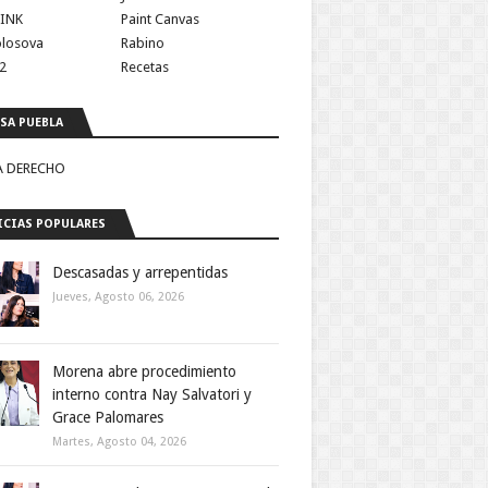
INK
Paint Canvas
olosova
Rabino
2
Recetas
SA PUEBLA
A DERECHO
CIAS POPULARES
Descasadas y arrepentidas
Jueves, Agosto 06, 2026
Morena abre procedimiento
interno contra Nay Salvatori y
Grace Palomares
Martes, Agosto 04, 2026