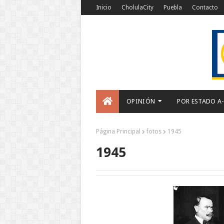
Inicio
CholulaCity
Puebla
Contacto
OPINIÓN
POR ESTADO A
Página Principal
fotos
1945
1945