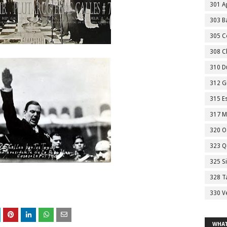
301 A
303 Ba
305 C
308 C
310 D
312 G
315 E
317 M
320 O
323 Q
325 S
328 T
330 V
WHAT