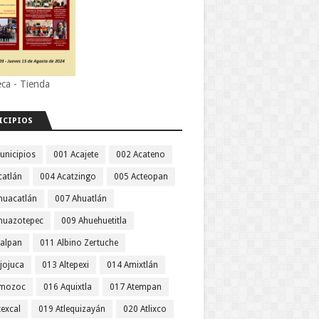
eca - Tienda
ICIPIOS
unicipios
001 Acajete
002 Acateno
catlán
004 Acatzingo
005 Acteopan
huacatlán
007 Ahuatlán
huazotepec
009 Ahuehuetitla
jalpan
011 Albino Zertuche
jojuca
013 Altepexi
014 Amixtlán
Amozoc
016 Aquixtla
017 Atempan
texcal
019 Atlequizayán
020 Atlixco