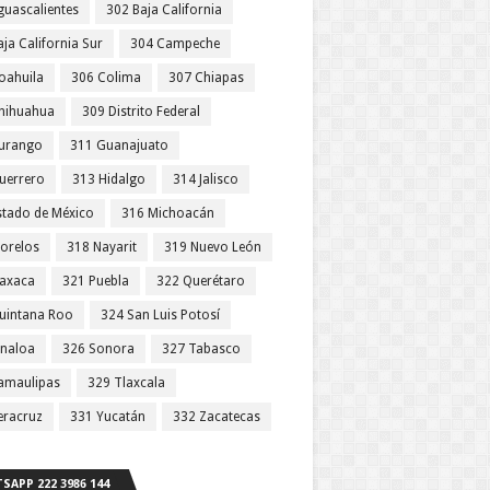
guascalientes
302 Baja California
ja California Sur
304 Campeche
oahuila
306 Colima
307 Chiapas
hihuahua
309 Distrito Federal
urango
311 Guanajuato
uerrero
313 Hidalgo
314 Jalisco
stado de México
316 Michoacán
orelos
318 Nayarit
319 Nuevo León
axaca
321 Puebla
322 Querétaro
uintana Roo
324 San Luis Potosí
inaloa
326 Sonora
327 Tabasco
amaulipas
329 Tlaxcala
eracruz
331 Yucatán
332 Zacatecas
SAPP 222 3986 144