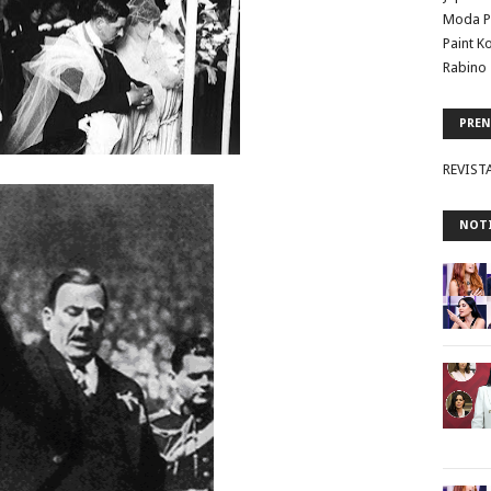
Moda P
Paint K
Rabino 
PREN
REVIST
NOTI