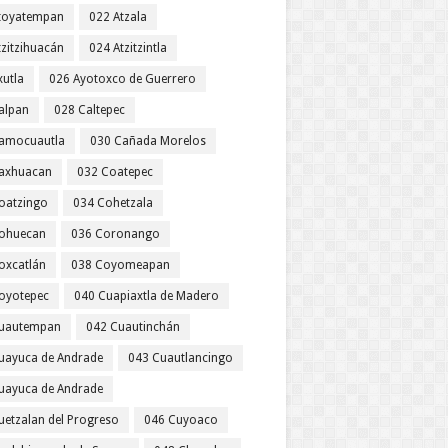
toyatempan
022 Atzala
tzitzihuacán
024 Atzitzintla
xutla
026 Ayotoxco de Guerrero
alpan
028 Caltepec
amocuautla
030 Cañada Morelos
axhuacan
032 Coatepec
oatzingo
034 Cohetzala
ohuecan
036 Coronango
oxcatlán
038 Coyomeapan
oyotepec
040 Cuapiaxtla de Madero
uautempan
042 Cuautinchán
uayuca de Andrade
043 Cuautlancingo
uayuca de Andrade
uetzalan del Progreso
046 Cuyoaco