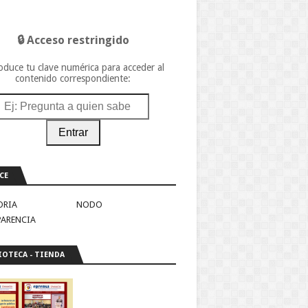
🔒 Acceso restringido
oduce tu clave numérica para acceder al
contenido correspondiente:
Entrar
CE
ORIA
NODO
PARENCIA
IOTECA - TIENDA