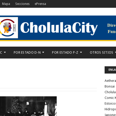
Mapa
Secciones
ePrensa
-C
POR ESTADO D-N
POR ESTADO P-Z
OTROS SITIOS
ENLA
Aether
Bonsai
Cholula
Comic K
Estoico
Hidrop
Japone