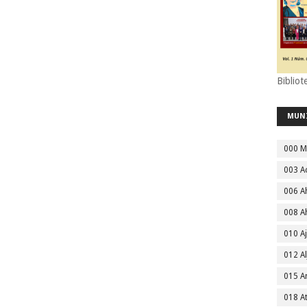
Bibliot
MUN
000 M
003 A
006 A
008 A
010 A
012 Al
015 
018 A