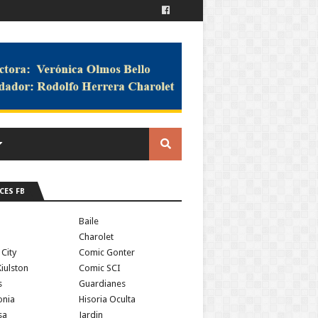
CES FB
a
Baile
Charolet
 City
Comic Gonter
iulston
Comic SCI
s
Guardianes
onia
Hisoria Oculta
sa
Jardin