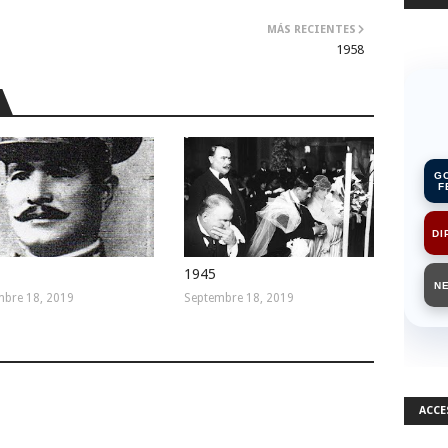
MÁS RECIENTES
1958
G
F
DI
1945
N
mbre 18, 2019
Septembre 18, 2019
ACCE