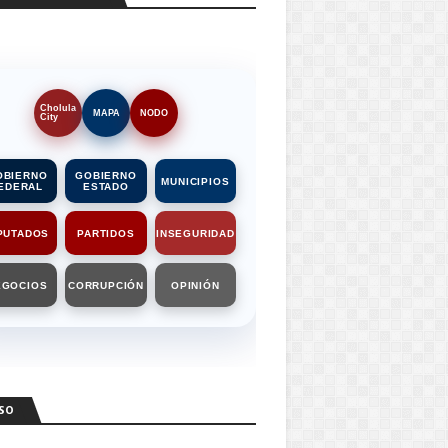
Cholula
MAPA
NODO
City
OBIERNO
GOBIERNO
MUNICIPIOS
EDERAL
ESTADO
PUTADOS
PARTIDOS
INSEGURIDAD
EGOCIOS
CORRUPCIÓN
OPINIÓN
SO