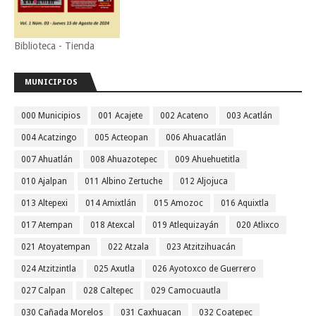
Biblioteca - Tienda
MUNICIPIOS
000 Municipios
001 Acajete
002 Acateno
003 Acatlán
004 Acatzingo
005 Acteopan
006 Ahuacatlán
007 Ahuatlán
008 Ahuazotepec
009 Ahuehuetitla
010 Ajalpan
011 Albino Zertuche
012 Aljojuca
013 Altepexi
014 Amixtlán
015 Amozoc
016 Aquixtla
017 Atempan
018 Atexcal
019 Atlequizayán
020 Atlixco
021 Atoyatempan
022 Atzala
023 Atzitzihuacán
024 Atzitzintla
025 Axutla
026 Ayotoxco de Guerrero
027 Calpan
028 Caltepec
029 Camocuautla
030 Cañada Morelos
031 Caxhuacan
032 Coatepec