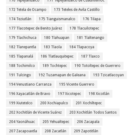
170 Tepeyahualco
171 Tepeyahualco de Cuauhtémoc
172 Tetela de Ocampo
173 Teteles de Avila Castillo
174 Teziutlán
175 Tianguismanalco
176 Tilapa
177 Tlacotepec de Benito Juárez
178 Tlacuilotepec
179 Tlachichuca
180 Tlahuapan
181 Tlaltenango
182 Tlanepantla
183 Tlaola
184 Tlapacoya
185 Tlapanalá
186 Tlatlauquitepec
187 Tlaxco
188 Tochimilco
189 Tochtepec
190 Totoltepec de Guerrero
191 Tulcingo
192 Tuzamapan de Galeana
193 Tzicatlacoyan
194 Venustiano Carranza
195 Vicente Guerrero
196 Xayacatlán de Bravo
197 Xicotepec
198 Xicotlán
199 Xiutetelco
200 Xochiapulco
201 Xochiltepec
202 Xochitlán de Vicente Suárez
203 Xochitlán Todos Santos
204 Yaonáhuac
205 Yehualtepec
206 Zacapala
207 Zacapoaxtla
208 Zacatlán
209 Zapotitlán