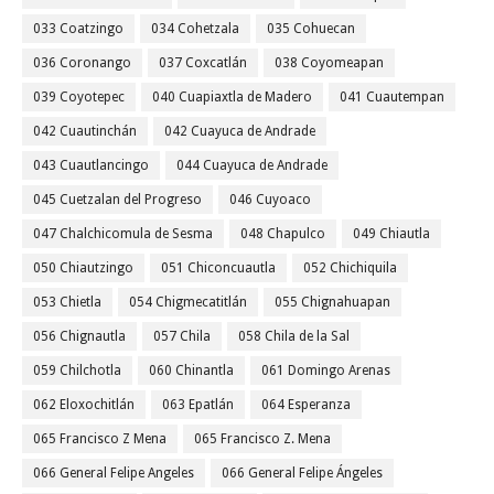
033 Coatzingo
034 Cohetzala
035 Cohuecan
036 Coronango
037 Coxcatlán
038 Coyomeapan
039 Coyotepec
040 Cuapiaxtla de Madero
041 Cuautempan
042 Cuautinchán
042 Cuayuca de Andrade
043 Cuautlancingo
044 Cuayuca de Andrade
045 Cuetzalan del Progreso
046 Cuyoaco
047 Chalchicomula de Sesma
048 Chapulco
049 Chiautla
050 Chiautzingo
051 Chiconcuautla
052 Chichiquila
053 Chietla
054 Chigmecatitlán
055 Chignahuapan
056 Chignautla
057 Chila
058 Chila de la Sal
059 Chilchotla
060 Chinantla
061 Domingo Arenas
062 Eloxochitlán
063 Epatlán
064 Esperanza
065 Francisco Z Mena
065 Francisco Z. Mena
066 General Felipe Angeles
066 General Felipe Ángeles