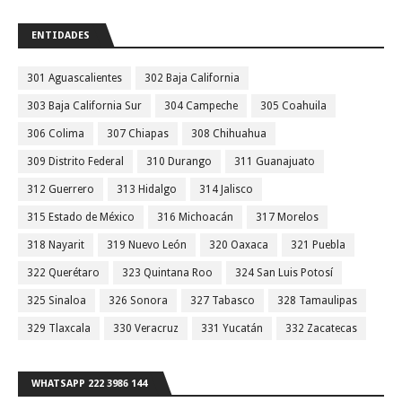
ENTIDADES
301 Aguascalientes
302 Baja California
303 Baja California Sur
304 Campeche
305 Coahuila
306 Colima
307 Chiapas
308 Chihuahua
309 Distrito Federal
310 Durango
311 Guanajuato
312 Guerrero
313 Hidalgo
314 Jalisco
315 Estado de México
316 Michoacán
317 Morelos
318 Nayarit
319 Nuevo León
320 Oaxaca
321 Puebla
322 Querétaro
323 Quintana Roo
324 San Luis Potosí
325 Sinaloa
326 Sonora
327 Tabasco
328 Tamaulipas
329 Tlaxcala
330 Veracruz
331 Yucatán
332 Zacatecas
WHATSAPP 222 3986 144