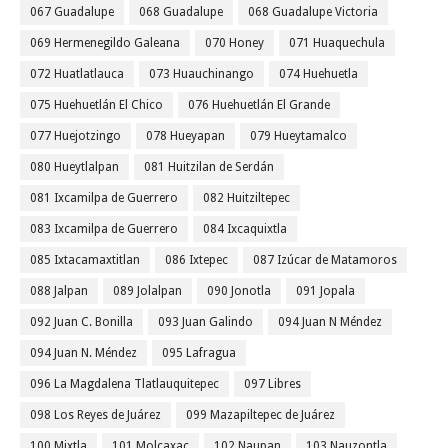
067 Guadalupe
068 Guadalupe
068 Guadalupe Victoria
069 Hermenegildo Galeana
070 Honey
071 Huaquechula
072 Huatlatlauca
073 Huauchinango
074 Huehuetla
075 Huehuetlán El Chico
076 Huehuetlán El Grande
077 Huejotzingo
078 Hueyapan
079 Hueytamalco
080 Hueytlalpan
081 Huitzilan de Serdán
081 Ixcamilpa de Guerrero
082 Huitziltepec
083 Ixcamilpa de Guerrero
084 Ixcaquixtla
085 Ixtacamaxtitlan
086 Ixtepec
087 Izúcar de Matamoros
088 Jalpan
089 Jolalpan
090 Jonotla
091 Jopala
092 Juan C. Bonilla
093 Juan Galindo
094 Juan N Méndez
094 Juan N. Méndez
095 Lafragua
096 La Magdalena Tlatlauquitepec
097 Libres
098 Los Reyes de Juárez
099 Mazapiltepec de Juárez
100 Mixtla
101 Molcaxac
102 Naupan
103 Nauzontla