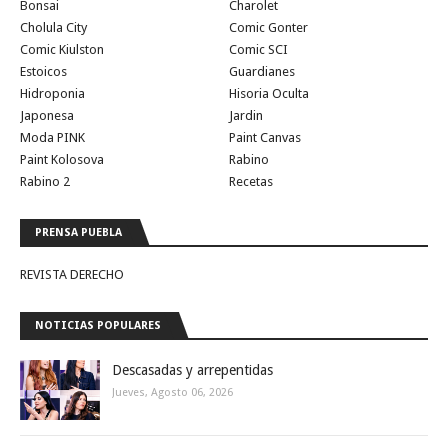
Bonsai
Charolet
Cholula City
Comic Gonter
Comic Kiulston
Comic SCI
Estoicos
Guardianes
Hidroponia
Hisoria Oculta
Japonesa
Jardin
Moda PINK
Paint Canvas
Paint Kolosova
Rabino
Rabino 2
Recetas
PRENSA PUEBLA
REVISTA DERECHO
NOTICIAS POPULARES
Descasadas y arrepentidas
Jueves, Agosto 06, 2026