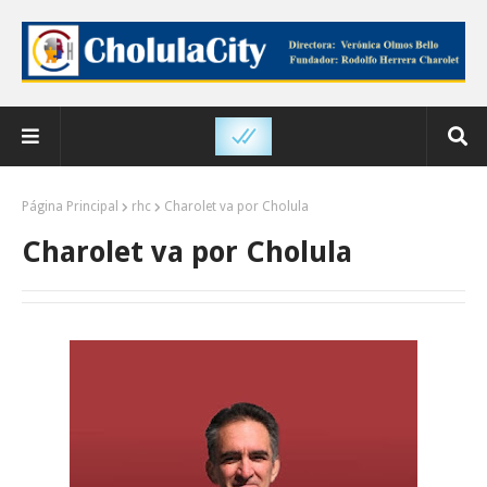
Página Principal
rhc
Charolet va por Cholula
Charolet va por Cholula