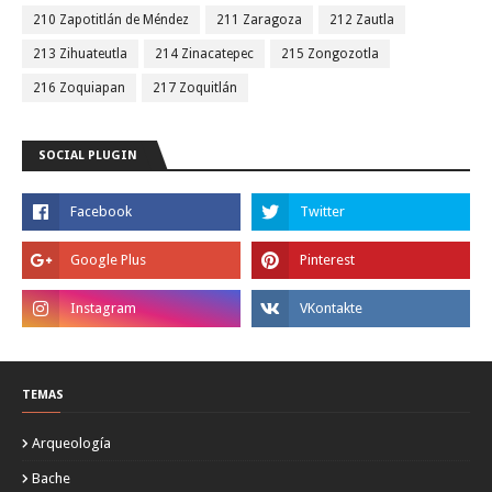
210 Zapotitlán de Méndez
211 Zaragoza
212 Zautla
213 Zihuateutla
214 Zinacatepec
215 Zongozotla
216 Zoquiapan
217 Zoquitlán
SOCIAL PLUGIN
TEMAS
Arqueología
Bache