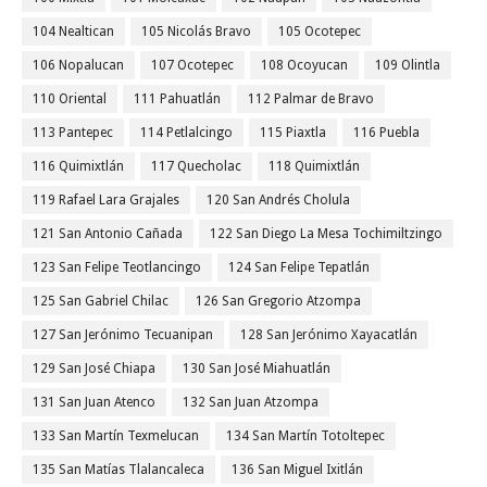
104 Nealtican
105 Nicolás Bravo
105 Ocotepec
106 Nopalucan
107 Ocotepec
108 Ocoyucan
109 Olintla
110 Oriental
111 Pahuatlán
112 Palmar de Bravo
113 Pantepec
114 Petlalcingo
115 Piaxtla
116 Puebla
116 Quimixtlán
117 Quecholac
118 Quimixtlán
119 Rafael Lara Grajales
120 San Andrés Cholula
121 San Antonio Cañada
122 San Diego La Mesa Tochimiltzingo
123 San Felipe Teotlancingo
124 San Felipe Tepatlán
125 San Gabriel Chilac
126 San Gregorio Atzompa
127 San Jerónimo Tecuanipan
128 San Jerónimo Xayacatlán
129 San José Chiapa
130 San José Miahuatlán
131 San Juan Atenco
132 San Juan Atzompa
133 San Martín Texmelucan
134 San Martín Totoltepec
135 San Matías Tlalancaleca
136 San Miguel Ixitlán