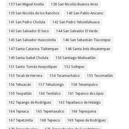
137 San Miguel Xoxtla
138 San Nicolás Buenos Aires
139 San Nicolás de los Ranchos
140 San Pablo Anicano
141 San Pedro Cholula
142 San Pedro Yeloixtlahuaca
143 San Salvador El Seco
144 San Salvador El Verde
145 San Salvador Huixcolotla
146 San Sebastián Tlacotepec
147 Santa Catarina Tlaltempan
148 Santa Inés Ahuatempan
149 Santa Isabel Cholula
150 Santiago Miahuatlán
151 Santo Tomás Hueyotlipan
152 Soltepec
153 Tecali de Herrera
154 Tecamachalco
155 Tecomatlán
156 Tehuacán
157 Tehuitzingo
158 Tenampulco
159 Teopatlán
160 Teotlalco
161 Tepanco de López
162 Tepango de Rodríguez
163 Tepatlaxco de Hidalgo
164 Tepeaca
165 Tepemaxalco
166 Tepeojuma
167 Tepetzintla
168 Tepexco
169 Tepexi de Rodríguez