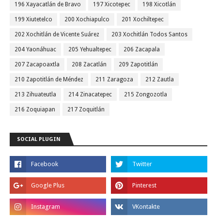
196 Xayacatlán de Bravo
197 Xicotepec
198 Xicotlán
199 Xiutetelco
200 Xochiapulco
201 Xochiltepec
202 Xochitlán de Vicente Suárez
203 Xochitlán Todos Santos
204 Yaonáhuac
205 Yehualtepec
206 Zacapala
207 Zacapoaxtla
208 Zacatlán
209 Zapotitlán
210 Zapotitlán de Méndez
211 Zaragoza
212 Zautla
213 Zihuateutla
214 Zinacatepec
215 Zongozotla
216 Zoquiapan
217 Zoquitlán
SOCIAL PLUGIN