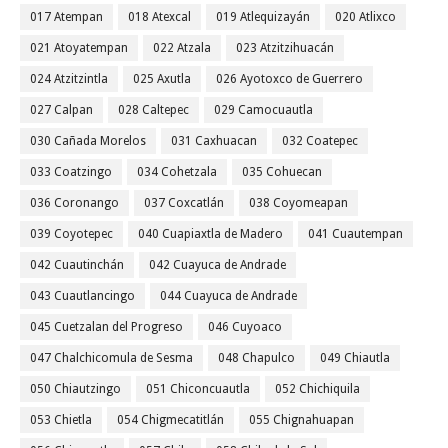
017 Atempan
018 Atexcal
019 Atlequizayán
020 Atlixco
021 Atoyatempan
022 Atzala
023 Atzitzihuacán
024 Atzitzintla
025 Axutla
026 Ayotoxco de Guerrero
027 Calpan
028 Caltepec
029 Camocuautla
030 Cañada Morelos
031 Caxhuacan
032 Coatepec
033 Coatzingo
034 Cohetzala
035 Cohuecan
036 Coronango
037 Coxcatlán
038 Coyomeapan
039 Coyotepec
040 Cuapiaxtla de Madero
041 Cuautempan
042 Cuautinchán
042 Cuayuca de Andrade
043 Cuautlancingo
044 Cuayuca de Andrade
045 Cuetzalan del Progreso
046 Cuyoaco
047 Chalchicomula de Sesma
048 Chapulco
049 Chiautla
050 Chiautzingo
051 Chiconcuautla
052 Chichiquila
053 Chietla
054 Chigmecatitlán
055 Chignahuapan