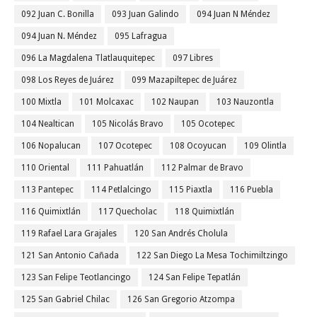
092 Juan C. Bonilla
093 Juan Galindo
094 Juan N Méndez
094 Juan N. Méndez
095 Lafragua
096 La Magdalena Tlatlauquitepec
097 Libres
098 Los Reyes de Juárez
099 Mazapiltepec de Juárez
100 Mixtla
101 Molcaxac
102 Naupan
103 Nauzontla
104 Nealtican
105 Nicolás Bravo
105 Ocotepec
106 Nopalucan
107 Ocotepec
108 Ocoyucan
109 Olintla
110 Oriental
111 Pahuatlán
112 Palmar de Bravo
113 Pantepec
114 Petlalcingo
115 Piaxtla
116 Puebla
116 Quimixtlán
117 Quecholac
118 Quimixtlán
119 Rafael Lara Grajales
120 San Andrés Cholula
121 San Antonio Cañada
122 San Diego La Mesa Tochimiltzingo
123 San Felipe Teotlancingo
124 San Felipe Tepatlán
125 San Gabriel Chilac
126 San Gregorio Atzompa