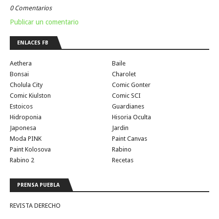
0 Comentarios
Publicar un comentario
ENLACES FB
Aethera
Baile
Bonsai
Charolet
Cholula City
Comic Gonter
Comic Kiulston
Comic SCI
Estoicos
Guardianes
Hidroponia
Hisoria Oculta
Japonesa
Jardin
Moda PINK
Paint Canvas
Paint Kolosova
Rabino
Rabino 2
Recetas
PRENSA PUEBLA
REVISTA DERECHO