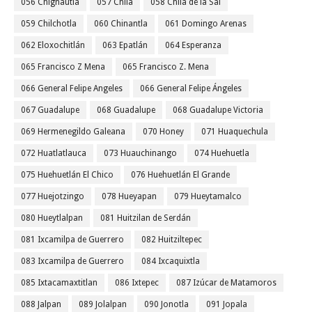
056 Chignautla
057 Chila
058 Chila de la Sal
059 Chilchotla
060 Chinantla
061 Domingo Arenas
062 Eloxochitlán
063 Epatlán
064 Esperanza
065 Francisco Z Mena
065 Francisco Z. Mena
066 General Felipe Angeles
066 General Felipe Ángeles
067 Guadalupe
068 Guadalupe
068 Guadalupe Victoria
069 Hermenegildo Galeana
070 Honey
071 Huaquechula
072 Huatlatlauca
073 Huauchinango
074 Huehuetla
075 Huehuetlán El Chico
076 Huehuetlán El Grande
077 Huejotzingo
078 Hueyapan
079 Hueytamalco
080 Hueytlalpan
081 Huitzilan de Serdán
081 Ixcamilpa de Guerrero
082 Huitziltepec
083 Ixcamilpa de Guerrero
084 Ixcaquixtla
085 Ixtacamaxtitlan
086 Ixtepec
087 Izúcar de Matamoros
088 Jalpan
089 Jolalpan
090 Jonotla
091 Jopala