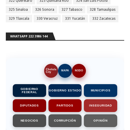
322 Querétaro
323 Quintana Roo
324 San Luis Potosí
325 Sinaloa
326 Sonora
327 Tabasco
328 Tamaulipas
329 Tlaxcala
330 Veracruz
331 Yucatán
332 Zacatecas
WHATSAPP 222 3986 144
Cholula
MAPA
NODO
City
GOBIERNO
GOBIERNO ESTADO
MUNICIPIOS
FEDERAL
DIPUTADOS
PARTIDOS
INSEGURIDAD
NEGOCIOS
CORRUPCIÓN
OPINIÓN