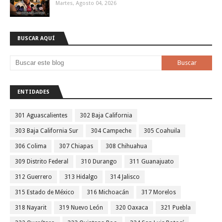
Martes, Agosto 04, 2026
BUSCAR AQUÍ
ENTIDADES
301 Aguascalientes
302 Baja California
303 Baja California Sur
304 Campeche
305 Coahuila
306 Colima
307 Chiapas
308 Chihuahua
309 Distrito Federal
310 Durango
311 Guanajuato
312 Guerrero
313 Hidalgo
314 Jalisco
315 Estado de México
316 Michoacán
317 Morelos
318 Nayarit
319 Nuevo León
320 Oaxaca
321 Puebla