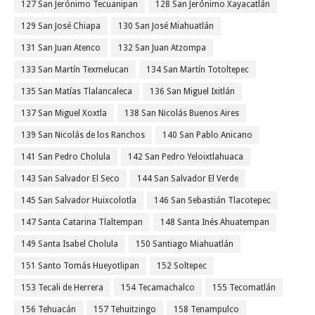
127 San Jerónimo Tecuanipan
128 San Jerónimo Xayacatlán
129 San José Chiapa
130 San José Miahuatlán
131 San Juan Atenco
132 San Juan Atzompa
133 San Martín Texmelucan
134 San Martín Totoltepec
135 San Matías Tlalancaleca
136 San Miguel Ixitlán
137 San Miguel Xoxtla
138 San Nicolás Buenos Aires
139 San Nicolás de los Ranchos
140 San Pablo Anicano
141 San Pedro Cholula
142 San Pedro Yeloixtlahuaca
143 San Salvador El Seco
144 San Salvador El Verde
145 San Salvador Huixcolotla
146 San Sebastián Tlacotepec
147 Santa Catarina Tlaltempan
148 Santa Inés Ahuatempan
149 Santa Isabel Cholula
150 Santiago Miahuatlán
151 Santo Tomás Hueyotlipan
152 Soltepec
153 Tecali de Herrera
154 Tecamachalco
155 Tecomatlán
156 Tehuacán
157 Tehuitzingo
158 Tenampulco