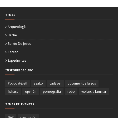
TEMAS
Arqueología
Bache
Barrio De Jesus
Cereso
Expedientes
INSEGURIDAD ABC
Popocatépetl
asalto
cadáver
documentos falsos
fichasp
opinión
pornografía
robo
violencia familiar
TEMAS RELEVANTES
DAP
corrupción