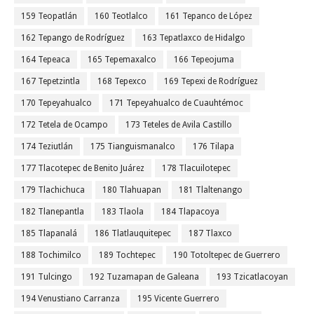
159 Teopatlán
160 Teotlalco
161 Tepanco de López
162 Tepango de Rodríguez
163 Tepatlaxco de Hidalgo
164 Tepeaca
165 Tepemaxalco
166 Tepeojuma
167 Tepetzintla
168 Tepexco
169 Tepexi de Rodríguez
170 Tepeyahualco
171 Tepeyahualco de Cuauhtémoc
172 Tetela de Ocampo
173 Teteles de Avila Castillo
174 Teziutlán
175 Tianguismanalco
176 Tilapa
177 Tlacotepec de Benito Juárez
178 Tlacuilotepec
179 Tlachichuca
180 Tlahuapan
181 Tlaltenango
182 Tlanepantla
183 Tlaola
184 Tlapacoya
185 Tlapanalá
186 Tlatlauquitepec
187 Tlaxco
188 Tochimilco
189 Tochtepec
190 Totoltepec de Guerrero
191 Tulcingo
192 Tuzamapan de Galeana
193 Tzicatlacoyan
194 Venustiano Carranza
195 Vicente Guerrero