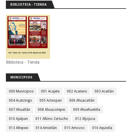
BIBLIOTECA - TIENDA
Biblioteca - Tienda
MUNICIPIOS
000 Municipios
001 Acajete
002 Acateno
003 Acatlán
004 Acatzingo
005 Acteopan
006 Ahuacatlán
007 Ahuatlán
008 Ahuazotepec
009 Ahuehuetitla
010 Ajalpan
011 Albino Zertuche
012 Aljojuca
013 Altepexi
014 Amixtlán
015 Amozoc
016 Aquixtla