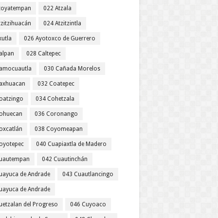
toyatempan
022 Atzala
tzitzihuacán
024 Atzitzintla
xutla
026 Ayotoxco de Guerrero
alpan
028 Caltepec
amocuautla
030 Cañada Morelos
axhuacan
032 Coatepec
oatzingo
034 Cohetzala
ohuecan
036 Coronango
oxcatlán
038 Coyomeapan
oyotepec
040 Cuapiaxtla de Madero
uautempan
042 Cuautinchán
uayuca de Andrade
043 Cuautlancingo
uayuca de Andrade
uetzalan del Progreso
046 Cuyoaco