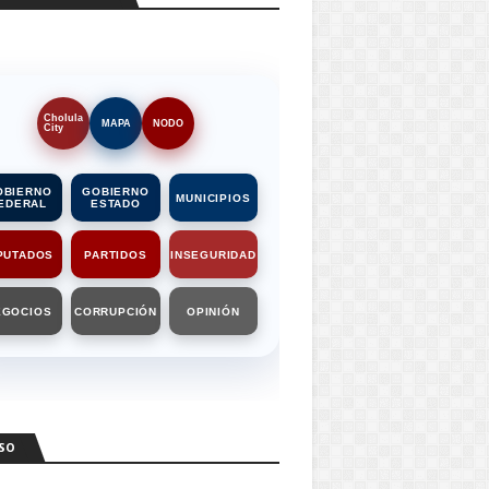
Cholula
MAPA
NODO
City
OBIERNO
GOBIERNO
MUNICIPIOS
EDERAL
ESTADO
PUTADOS
PARTIDOS
INSEGURIDAD
EGOCIOS
CORRUPCIÓN
OPINIÓN
SO