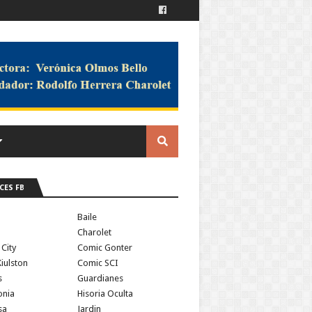
CES FB
a
Baile
Charolet
 City
Comic Gonter
iulston
Comic SCI
s
Guardianes
onia
Hisoria Oculta
sa
Jardin