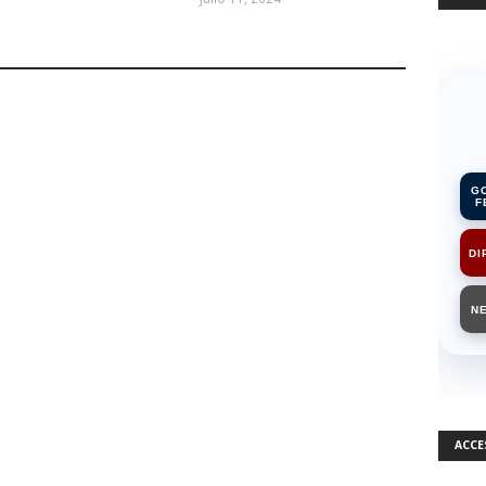
G
F
DI
N
ACCE