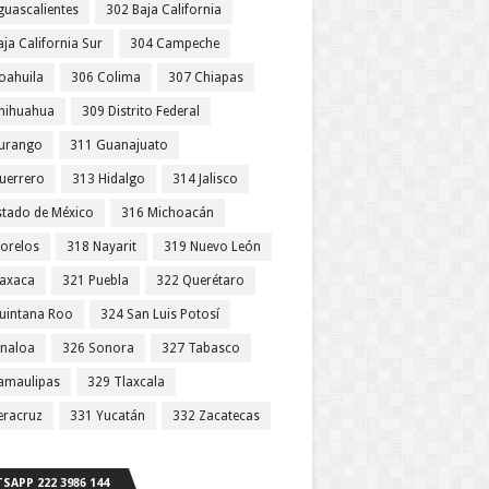
guascalientes
302 Baja California
ja California Sur
304 Campeche
oahuila
306 Colima
307 Chiapas
hihuahua
309 Distrito Federal
urango
311 Guanajuato
uerrero
313 Hidalgo
314 Jalisco
stado de México
316 Michoacán
orelos
318 Nayarit
319 Nuevo León
axaca
321 Puebla
322 Querétaro
uintana Roo
324 San Luis Potosí
inaloa
326 Sonora
327 Tabasco
amaulipas
329 Tlaxcala
eracruz
331 Yucatán
332 Zacatecas
SAPP 222 3986 144