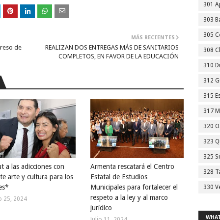
301 A
303 Ba
305 C
MÁS RECIENTES
greso de
REALIZAN DOS ENTREGAS MÁS DE SANITARIOS
308 C
COMPLETOS, EN FAVOR DE LA EDUCACIÓN
310 D
312 G
315 E
317 M
320 O
323 Q
325 S
t a las adicciones con
Armenta rescatará el Centro
328 T
e arte y cultura para los
Estatal de Estudios
es*
Municipales para fortalecer el
330 V
respeto a la ley y al marco
o 25, 2024
jurídico
WHAT
Julio 11, 2024