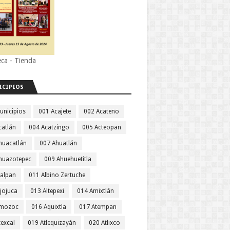
eca - Tienda
ICIPIOS
unicipios
001 Acajete
002 Acateno
catlán
004 Acatzingo
005 Acteopan
huacatlán
007 Ahuatlán
huazotepec
009 Ahuehuetitla
jalpan
011 Albino Zertuche
jojuca
013 Altepexi
014 Amixtlán
Amozoc
016 Aquixtla
017 Atempan
texcal
019 Atlequizayán
020 Atlixco