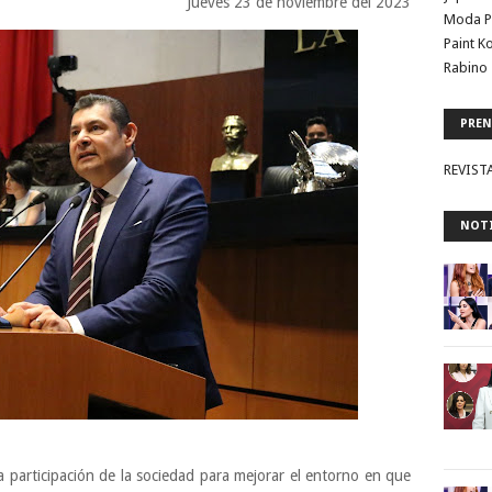
Jueves 23 de noviembre del 2023
Moda P
Paint K
Rabino 
PREN
REVIST
NOTI
a participación de la sociedad para mejorar el entorno en que