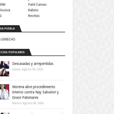
INK
Paint Canvas
olosova
Rabino
2
Recetas
SA PUEBLA
A DERECHO
CIAS POPULARES
Descasadas y arrepentidas
Jueves, Agosto 06, 2026
Morena abre procedimiento
interno contra Nay Salvatori y
Grace Palomares
Martes, Agosto 04, 2026