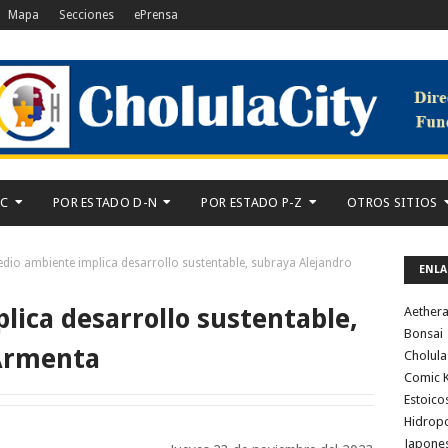
Mapa
Secciones
ePrensa
-C
POR ESTADO D-N
POR ESTADO P-Z
OTROS SITIOS
dio ambiente implica desarrollo sustentable, subraya Alejandro
ENLA
ica desarrollo sustentable,
Aether
Bonsai
 Armenta
Cholula
Comic K
Estoico
Hidrop
Japone