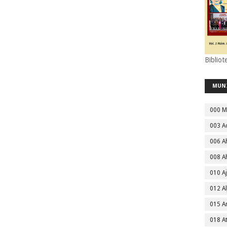
Bibliot
MUN
000 M
003 A
006 A
008 A
010 A
012 Al
015 
018 A