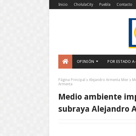
Inicio
CholulaCity
Puebla
Contacto
OPINIÓN
POR ESTADO A
Página Principal
Alejandro Armenta Mier
Me
Armenta
Medio ambiente impl
subraya Alejandro