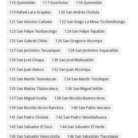
116 Quimixtlán
117 Quecholac
118 Quimixtlán
119 Rafael Lara Grajales
120 San Andrés Cholula
121 San Antonio Cañada
122 San Diego La Mesa Tochimiltzingo
123 San Felipe Teotlancingo
124 San Felipe Tepatlán
125 San Gabriel Chilac
126 San Gregorio Atzompa
127 San Jerónimo Tecuanipan
128 San Jerónimo Xayacatlán
129 San José Chiapa
130 San José Miahuatlán
131 San Juan Atenco
132 San Juan Atzompa
133 San Martín Texmelucan
134 San Martín Totoltepec
135 San Matías Tlalancaleca
136 San Miguel Ixitlán
137 San Miguel Xoxtla
138 San Nicolás Buenos Aires
139 San Nicolás de los Ranchos
140 San Pablo Anicano
141 San Pedro Cholula
142 San Pedro Yeloixtlahuaca
143 San Salvador El Seco
144 San Salvador El Verde
145 San Salvador Huixcolotla
146 San Sebastián Tlacotepec