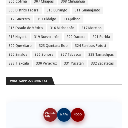
306 Colima
307 Chiapas
308 Chihuahua
309 Distrito Federal
310 Durango
311 Guanajuato
312 Guerrero
313 Hidalgo
314 Jalisco
315 Estado de México
316 Michoacán
317 Morelos
318 Nayarit
319 Nuevo León
320 Oaxaca
321 Puebla
322 Querétaro
323 Quintana Roo
324 San Luis Potosí
325 Sinaloa
326 Sonora
327 Tabasco
328 Tamaulipas
329 Tlaxcala
330 Veracruz
331 Yucatán
332 Zacatecas
WHATSAPP 222 3986 144
Cholula
MAPA
NODO
City