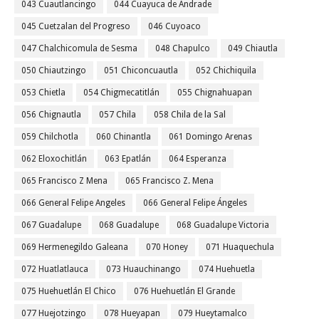
043 Cuautlancingo
044 Cuayuca de Andrade
045 Cuetzalan del Progreso
046 Cuyoaco
047 Chalchicomula de Sesma
048 Chapulco
049 Chiautla
050 Chiautzingo
051 Chiconcuautla
052 Chichiquila
053 Chietla
054 Chigmecatitlán
055 Chignahuapan
056 Chignautla
057 Chila
058 Chila de la Sal
059 Chilchotla
060 Chinantla
061 Domingo Arenas
062 Eloxochitlán
063 Epatlán
064 Esperanza
065 Francisco Z Mena
065 Francisco Z. Mena
066 General Felipe Angeles
066 General Felipe Ángeles
067 Guadalupe
068 Guadalupe
068 Guadalupe Victoria
069 Hermenegildo Galeana
070 Honey
071 Huaquechula
072 Huatlatlauca
073 Huauchinango
074 Huehuetla
075 Huehuetlán El Chico
076 Huehuetlán El Grande
077 Huejotzingo
078 Hueyapan
079 Hueytamalco