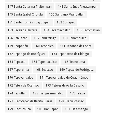
147 Santa Catarina Tlaltempan
148 Santa Inés Ahuatempan
149 Santa Isabel Cholula
150 Santiago Miahuatlán
151 Santo Tomás Hueyotlipan
152 Soltepec
153 Tecali de Herrera
154 Tecamachalco
155 Tecomatlán
156 Tehuacán
157 Tehuitzingo
158 Tenampulco
159 Teopatlán
160 Teotlalco
161 Tepanco de López
162 Tepango de Rodríguez
163 Tepatlaxco de Hidalgo
164 Tepeaca
165 Tepemaxalco
166 Tepeojuma
167 Tepetzintla
168 Tepexco
169 Tepexi de Rodríguez
170 Tepeyahualco
171 Tepeyahualco de Cuauhtémoc
172 Tetela de Ocampo
173 Teteles de Avila Castillo
174 Teziutlán
175 Tianguismanalco
176 Tilapa
177 Tlacotepec de Benito Juárez
178 Tlacuilotepec
179 Tlachichuca
180 Tlahuapan
181 Tlaltenango