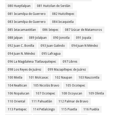
080 Hueytlalpan
081 Huitzilan de Serdán
081 Ixcamilpa de Guerrero
082 Huitziltepec
083 Ixcamilpa de Guerrero
084 Ixcaquixtla
085 Ixtacamaxtitlan
086 Ixtepec
087 Izúcar de Matamoros
088 Jalpan
089 Jolalpan
090 Jonotla
091 Jopala
092 Juan C. Bonilla
093 Juan Galindo
094 Juan N Méndez
094 Juan N. Méndez
095 Lafragua
096 La Magdalena Tlatlauquitepec
097 Libres
098 Los Reyes de Juárez
099 Mazapiltepec de Juárez
100 Mixtla
101 Molcaxac
102 Naupan
103 Nauzontla
104 Nealtican
105 Nicolás Bravo
105 Ocotepec
106 Nopalucan
107 Ocotepec
108 Ocoyucan
109 Olintla
110 Oriental
111 Pahuatlán
112 Palmar de Bravo
113 Pantepec
114 Petlalcingo
115 Piaxtla
116 Puebla