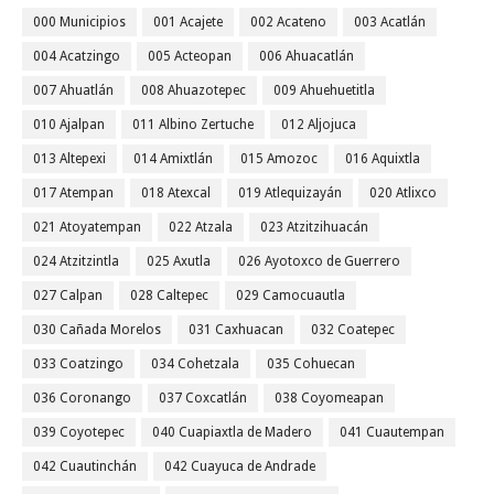
000 Municipios
001 Acajete
002 Acateno
003 Acatlán
004 Acatzingo
005 Acteopan
006 Ahuacatlán
007 Ahuatlán
008 Ahuazotepec
009 Ahuehuetitla
010 Ajalpan
011 Albino Zertuche
012 Aljojuca
013 Altepexi
014 Amixtlán
015 Amozoc
016 Aquixtla
017 Atempan
018 Atexcal
019 Atlequizayán
020 Atlixco
021 Atoyatempan
022 Atzala
023 Atzitzihuacán
024 Atzitzintla
025 Axutla
026 Ayotoxco de Guerrero
027 Calpan
028 Caltepec
029 Camocuautla
030 Cañada Morelos
031 Caxhuacan
032 Coatepec
033 Coatzingo
034 Cohetzala
035 Cohuecan
036 Coronango
037 Coxcatlán
038 Coyomeapan
039 Coyotepec
040 Cuapiaxtla de Madero
041 Cuautempan
042 Cuautinchán
042 Cuayuca de Andrade