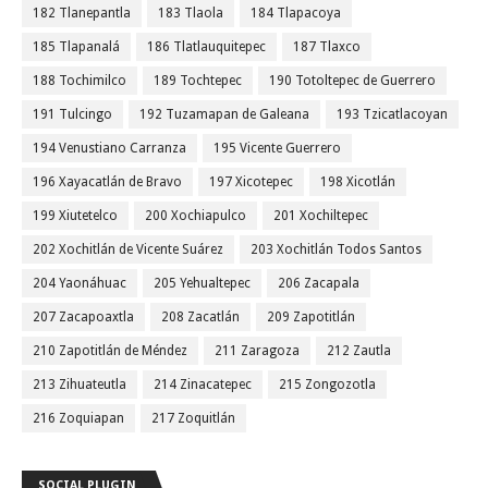
182 Tlanepantla
183 Tlaola
184 Tlapacoya
185 Tlapanalá
186 Tlatlauquitepec
187 Tlaxco
188 Tochimilco
189 Tochtepec
190 Totoltepec de Guerrero
191 Tulcingo
192 Tuzamapan de Galeana
193 Tzicatlacoyan
194 Venustiano Carranza
195 Vicente Guerrero
196 Xayacatlán de Bravo
197 Xicotepec
198 Xicotlán
199 Xiutetelco
200 Xochiapulco
201 Xochiltepec
202 Xochitlán de Vicente Suárez
203 Xochitlán Todos Santos
204 Yaonáhuac
205 Yehualtepec
206 Zacapala
207 Zacapoaxtla
208 Zacatlán
209 Zapotitlán
210 Zapotitlán de Méndez
211 Zaragoza
212 Zautla
213 Zihuateutla
214 Zinacatepec
215 Zongozotla
216 Zoquiapan
217 Zoquitlán
SOCIAL PLUGIN