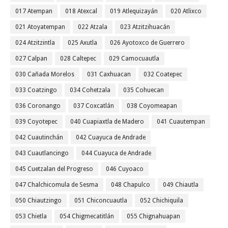
017 Atempan
018 Atexcal
019 Atlequizayán
020 Atlixco
021 Atoyatempan
022 Atzala
023 Atzitzihuacán
024 Atzitzintla
025 Axutla
026 Ayotoxco de Guerrero
027 Calpan
028 Caltepec
029 Camocuautla
030 Cañada Morelos
031 Caxhuacan
032 Coatepec
033 Coatzingo
034 Cohetzala
035 Cohuecan
036 Coronango
037 Coxcatlán
038 Coyomeapan
039 Coyotepec
040 Cuapiaxtla de Madero
041 Cuautempan
042 Cuautinchán
042 Cuayuca de Andrade
043 Cuautlancingo
044 Cuayuca de Andrade
045 Cuetzalan del Progreso
046 Cuyoaco
047 Chalchicomula de Sesma
048 Chapulco
049 Chiautla
050 Chiautzingo
051 Chiconcuautla
052 Chichiquila
053 Chietla
054 Chigmecatitlán
055 Chignahuapan