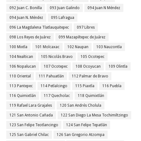
092 Juan C. Bonilla
093 Juan Galindo
094 Juan N Méndez
094 Juan N. Méndez
095 Lafragua
096 La Magdalena Tlatlauquitepec
097 Libres
098 Los Reyes de Juárez
099 Mazapiltepec de Juárez
100 Mixtla
101 Molcaxac
102 Naupan
103 Nauzontla
104 Nealtican
105 Nicolás Bravo
105 Ocotepec
106 Nopalucan
107 Ocotepec
108 Ocoyucan
109 Olintla
110 Oriental
111 Pahuatlán
112 Palmar de Bravo
113 Pantepec
114 Petlalcingo
115 Piaxtla
116 Puebla
116 Quimixtlán
117 Quecholac
118 Quimixtlán
119 Rafael Lara Grajales
120 San Andrés Cholula
121 San Antonio Cañada
122 San Diego La Mesa Tochimiltzingo
123 San Felipe Teotlancingo
124 San Felipe Tepatlán
125 San Gabriel Chilac
126 San Gregorio Atzompa