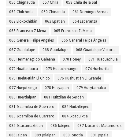
056 Chignautla
057 Chila
058 Chila de la Sal
059 Chilchotla
060 Chinantla
061 Domingo Arenas
062 Eloxochitlán
063 Epatlán
064 Esperanza
065 Francisco Z Mena
065 Francisco Z. Mena
066 General Felipe Angeles
066 General Felipe Ángeles
067 Guadalupe
068 Guadalupe
068 Guadalupe Victoria
069 Hermenegildo Galeana
070 Honey
071 Huaquechula
072 Huatlatlauca
073 Huauchinango
074 Huehuetla
075 Huehuetlán El Chico
076 Huehuetlán El Grande
077 Huejotzingo
078 Hueyapan
079 Hueytamalco
080 Hueytlalpan
081 Huitzilan de Serdán
081 Ixcamilpa de Guerrero
082 Huitziltepec
083 Ixcamilpa de Guerrero
084 Ixcaquixtla
085 Ixtacamaxtitlan
086 Ixtepec
087 Izúcar de Matamoros
088 Jalpan
089 Jolalpan
090 Jonotla
091 Jopala