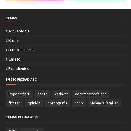
TEMAS
Arqueología
Bache
Barrio De Jesus
Cereso
Expedientes
INSEGURIDAD ABC
Popocatépetl
asalto
cadáver
documentos falsos
fichasp
opinión
pornografía
robo
violencia familiar
TEMAS RELEVANTES