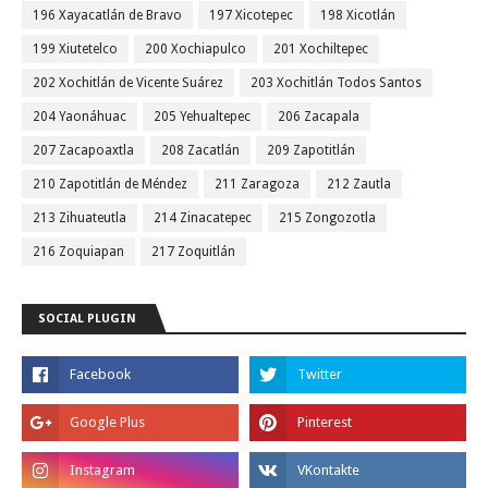
196 Xayacatlán de Bravo
197 Xicotepec
198 Xicotlán
199 Xiutetelco
200 Xochiapulco
201 Xochiltepec
202 Xochitlán de Vicente Suárez
203 Xochitlán Todos Santos
204 Yaonáhuac
205 Yehualtepec
206 Zacapala
207 Zacapoaxtla
208 Zacatlán
209 Zapotitlán
210 Zapotitlán de Méndez
211 Zaragoza
212 Zautla
213 Zihuateutla
214 Zinacatepec
215 Zongozotla
216 Zoquiapan
217 Zoquitlán
SOCIAL PLUGIN