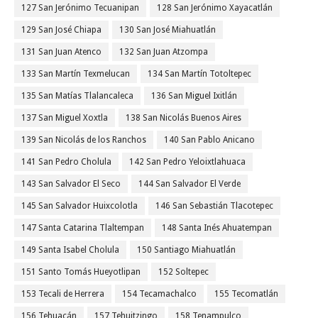
127 San Jerónimo Tecuanipan
128 San Jerónimo Xayacatlán
129 San José Chiapa
130 San José Miahuatlán
131 San Juan Atenco
132 San Juan Atzompa
133 San Martín Texmelucan
134 San Martín Totoltepec
135 San Matías Tlalancaleca
136 San Miguel Ixitlán
137 San Miguel Xoxtla
138 San Nicolás Buenos Aires
139 San Nicolás de los Ranchos
140 San Pablo Anicano
141 San Pedro Cholula
142 San Pedro Yeloixtlahuaca
143 San Salvador El Seco
144 San Salvador El Verde
145 San Salvador Huixcolotla
146 San Sebastián Tlacotepec
147 Santa Catarina Tlaltempan
148 Santa Inés Ahuatempan
149 Santa Isabel Cholula
150 Santiago Miahuatlán
151 Santo Tomás Hueyotlipan
152 Soltepec
153 Tecali de Herrera
154 Tecamachalco
155 Tecomatlán
156 Tehuacán
157 Tehuitzingo
158 Tenampulco