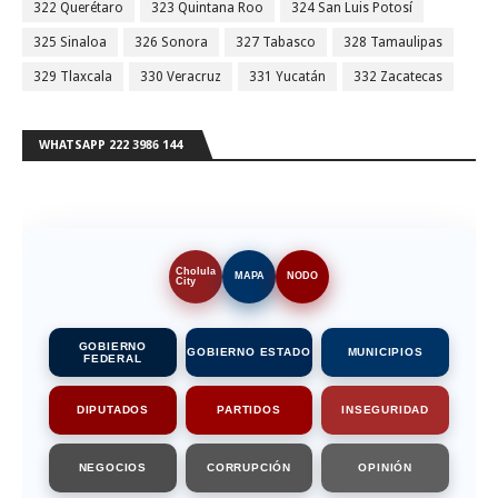
322 Querétaro
323 Quintana Roo
324 San Luis Potosí
325 Sinaloa
326 Sonora
327 Tabasco
328 Tamaulipas
329 Tlaxcala
330 Veracruz
331 Yucatán
332 Zacatecas
WHATSAPP 222 3986 144
Cholula
MAPA
NODO
City
GOBIERNO
GOBIERNO ESTADO
MUNICIPIOS
FEDERAL
DIPUTADOS
PARTIDOS
INSEGURIDAD
NEGOCIOS
CORRUPCIÓN
OPINIÓN