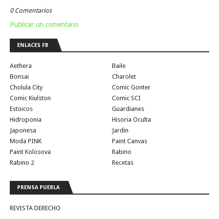
0 Comentarios
Publicar un comentario
ENLACES FB
Aethera
Baile
Bonsai
Charolet
Cholula City
Comic Gonter
Comic Kiulston
Comic SCI
Estoicos
Guardianes
Hidroponia
Hisoria Oculta
Japonesa
Jardin
Moda PINK
Paint Canvas
Paint Kolosova
Rabino
Rabino 2
Recetas
PRENSA PUEBLA
REVISTA DERECHO