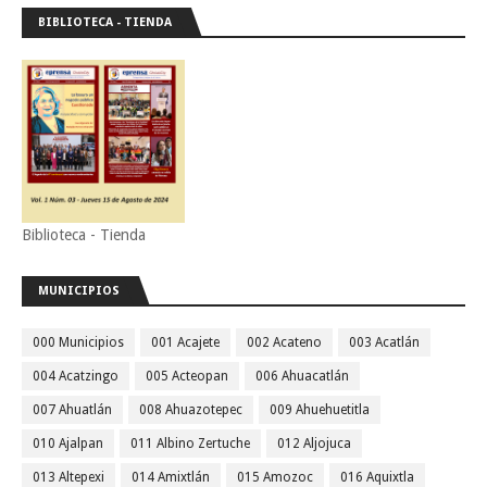
BIBLIOTECA - TIENDA
Biblioteca - Tienda
MUNICIPIOS
000 Municipios
001 Acajete
002 Acateno
003 Acatlán
004 Acatzingo
005 Acteopan
006 Ahuacatlán
007 Ahuatlán
008 Ahuazotepec
009 Ahuehuetitla
010 Ajalpan
011 Albino Zertuche
012 Aljojuca
013 Altepexi
014 Amixtlán
015 Amozoc
016 Aquixtla