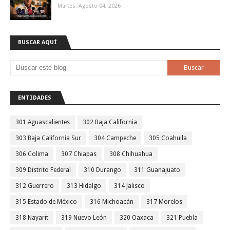
Martes, Agosto 04, 2026
BUSCAR AQUÍ
ENTIDADES
301 Aguascalientes
302 Baja California
303 Baja California Sur
304 Campeche
305 Coahuila
306 Colima
307 Chiapas
308 Chihuahua
309 Distrito Federal
310 Durango
311 Guanajuato
312 Guerrero
313 Hidalgo
314 Jalisco
315 Estado de México
316 Michoacán
317 Morelos
318 Nayarit
319 Nuevo León
320 Oaxaca
321 Puebla