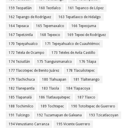
159 Teopatlán
160 Teotlalco
161 Tepanco de López
162 Tepango de Rodríguez
163 Tepatlaxco de Hidalgo
164 Tepeaca
165 Tepemaxalco
166 Tepeojuma
167 Tepetzintla
168 Tepexco
169 Tepexi de Rodríguez
170 Tepeyahualco
171 Tepeyahualco de Cuauhtémoc
172 Tetela de Ocampo
173 Teteles de Avila Castillo
174 Teziutlán
175 Tianguismanalco
176 Tilapa
177 Tlacotepec de Benito Juárez
178 Tlacuilotepec
179 Tlachichuca
180 Tlahuapan
181 Tlaltenango
182 Tlanepantla
183 Tlaola
184 Tlapacoya
185 Tlapanalá
186 Tlatlauquitepec
187 Tlaxco
188 Tochimilco
189 Tochtepec
190 Totoltepec de Guerrero
191 Tulcingo
192 Tuzamapan de Galeana
193 Tzicatlacoyan
194 Venustiano Carranza
195 Vicente Guerrero