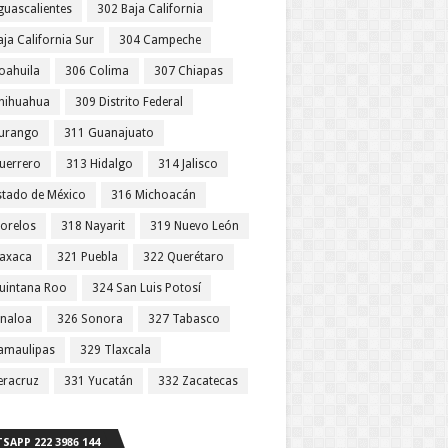
guascalientes
302 Baja California
ja California Sur
304 Campeche
oahuila
306 Colima
307 Chiapas
hihuahua
309 Distrito Federal
urango
311 Guanajuato
uerrero
313 Hidalgo
314 Jalisco
stado de México
316 Michoacán
orelos
318 Nayarit
319 Nuevo León
axaca
321 Puebla
322 Querétaro
uintana Roo
324 San Luis Potosí
inaloa
326 Sonora
327 Tabasco
amaulipas
329 Tlaxcala
eracruz
331 Yucatán
332 Zacatecas
SAPP 222 3986 144