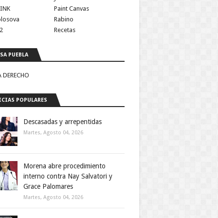
INK
Paint Canvas
olosova
Rabino
2
Recetas
SA PUEBLA
A DERECHO
CIAS POPULARES
Descasadas y arrepentidas
Martes, Agosto 04, 2026
Morena abre procedimiento
interno contra Nay Salvatori y
Grace Palomares
Martes, Agosto 04, 2026