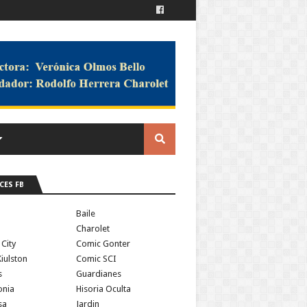
CES FB
a
Baile
Charolet
 City
Comic Gonter
iulston
Comic SCI
s
Guardianes
onia
Hisoria Oculta
sa
Jardin