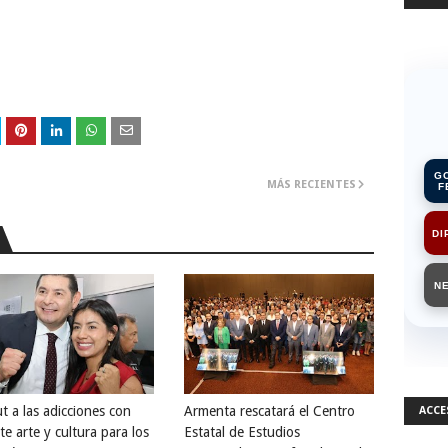
G
MÁS RECIENTES
F
DI
N
t a las adicciones con
Armenta rescatará el Centro
ACCE
e arte y cultura para los
Estatal de Estudios