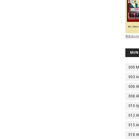
Bibliot
MUN
000 M
003 A
006 A
008 A
010 A
012 Al
015 
018 A