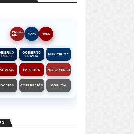
Cholula
MAPA
NODO
City
OBIERNO
GOBIERNO
MUNICIPIOS
EDERAL
ESTADO
PUTADOS
PARTIDOS
INSEGURIDAD
EGOCIOS
CORRUPCIÓN
OPINIÓN
SO