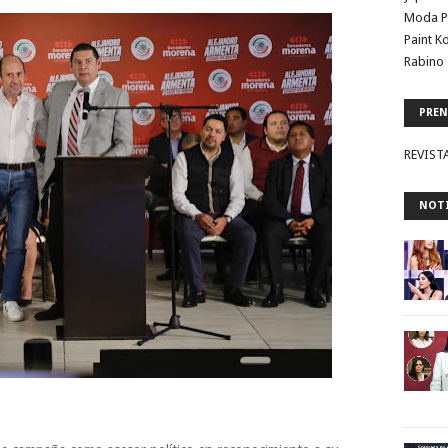
Moda P
Paint K
Rabino 
PREN
REVIST
NOTI