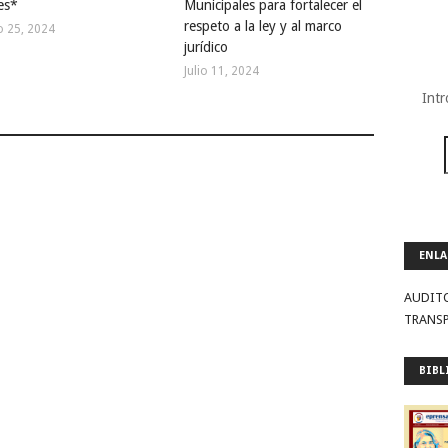
es*
Municipales para fortalecer el
respeto a la ley y al marco
o 25, 2024
jurídico
Julio 11, 2024
Intr
ENLA
AUDIT
TRANS
BIBL