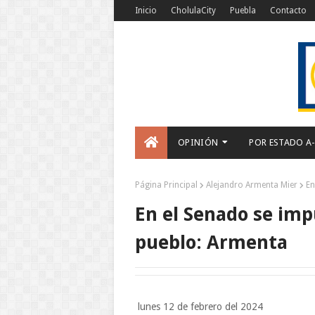
Inicio
CholulaCity
Puebla
Contacto
OPINIÓN
POR ESTADO A
Página Principal
Alejandro Armenta Mier
En
En el Senado se imp
pueblo: Armenta
lunes 12 de febrero del 2024