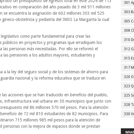
 aprobó un presupuesto de egresos total en este 2024 de 113
301 A
ficativo en comparación del año pasado de 3 mil 911 millones
303 Ba
n se encuentra la asignación de 602 millones 303 mil 525
 gineco-obstetricia y pediatría del IMSS La Margarita la cual
305 C
308 C
 legislativo como parte fundamental para crear las
310 D
os públicos en proyectos y programas que erradiquen los
 a las personas más necesitadas. Por ello se reformó el
312 G
za las pensiones a los adultos mayores, estudiantes y
315 E
317 M
a a la ley del seguro social y de los sistemas de ahorro para
320 O
la guardia nacional y la reforma educativa que se traduce en
323 Q
e las acciones que se han traducido en beneficio del pueblo,
325 S
o, infraestructura vial urbana en 30 municipios que junto con
328 T
 presupuesto mil 86 millones 570 mil pesos. Para la atención
n beneficio de 72 mil 810 estudiantes de 82 municipios. Para
330 V
tinaron 715 millones 985 mil pesos para la atención de
il personas con la mejora de espacios donde se prestan
WHAT