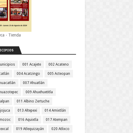
eca - Tienda
ICIPIOS
unicipios
001 Acajete
002 Acateno
catlán
004 Acatzingo
005 Acteopan
huacatlán
007 Ahuatlán
huazotepec
009 Ahuehuetitla
jalpan
011 Albino Zertuche
jojuca
013 Altepexi
014 Amixtlán
Amozoc
016 Aquixtla
017 Atempan
texcal
019 Atlequizayán
020 Atlixco