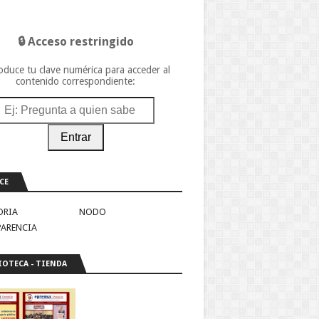
🔒 Acceso restringido
oduce tu clave numérica para acceder al
contenido correspondiente:
Entrar
CE
ORIA
NODO
PARENCIA
IOTECA - TIENDA