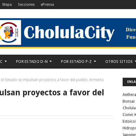
Mapa
Secciones
ePrensa
-C
POR ESTADO D-N
POR ESTADO P-Z
OTROS SITIOS
 el Senado se impulsan proyectos a favor del pueblo: Armenta
ENLA
ulsan proyectos a favor del
Aether
Bonsai
Cholula
Comic K
Estoico
Hidrop
Japone