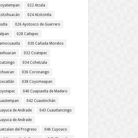
toyatempan
022 Atzala
tzitzihuacán
024 Atzitzintla
xutla
026 Ayotoxco de Guerrero
alpan
028 Caltepec
amocuautla
030 Cañada Morelos
axhuacan
032 Coatepec
oatzingo
034 Cohetzala
ohuecan
036 Coronango
oxcatlán
038 Coyomeapan
oyotepec
040 Cuapiaxtla de Madero
uautempan
042 Cuautinchán
uayuca de Andrade
043 Cuautlancingo
uayuca de Andrade
uetzalan del Progreso
046 Cuyoaco