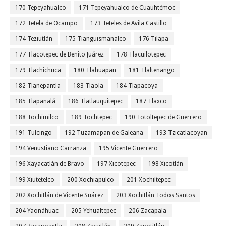
170 Tepeyahualco
171 Tepeyahualco de Cuauhtémoc
172 Tetela de Ocampo
173 Teteles de Avila Castillo
174 Teziutlán
175 Tianguismanalco
176 Tilapa
177 Tlacotepec de Benito Juárez
178 Tlacuilotepec
179 Tlachichuca
180 Tlahuapan
181 Tlaltenango
182 Tlanepantla
183 Tlaola
184 Tlapacoya
185 Tlapanalá
186 Tlatlauquitepec
187 Tlaxco
188 Tochimilco
189 Tochtepec
190 Totoltepec de Guerrero
191 Tulcingo
192 Tuzamapan de Galeana
193 Tzicatlacoyan
194 Venustiano Carranza
195 Vicente Guerrero
196 Xayacatlán de Bravo
197 Xicotepec
198 Xicotlán
199 Xiutetelco
200 Xochiapulco
201 Xochiltepec
202 Xochitlán de Vicente Suárez
203 Xochitlán Todos Santos
204 Yaonáhuac
205 Yehualtepec
206 Zacapala