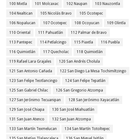
100 Mixtla
101 Molcaxac
102 Naupan
103 Nauzontla
104 Nealtican
105 Nicolás Bravo
105 Ocotepec
106 Nopalucan
107 Ocotepec
108 Ocoyucan
109 Olintla
110 Oriental
111 Pahuatlán
112 Palmar de Bravo
113 Pantepec
114 Petlalcingo
115 Piaxtla
116 Puebla
116 Quimixtlán
117 Quecholac
118 Quimixtlán
119 Rafael Lara Grajales
120 San Andrés Cholula
121 San Antonio Cañada
122 San Diego La Mesa Tochimiltzingo
123 San Felipe Teotlancingo
124 San Felipe Tepatlán
125 San Gabriel Chilac
126 San Gregorio Atzompa
127 San Jerónimo Tecuanipan
128 San Jerónimo Xayacatlán
129 San José Chiapa
130 San José Miahuatlán
131 San Juan Atenco
132 San Juan Atzompa
133 San Martín Texmelucan
134 San Martín Totoltepec
135 San Matías Tlalancaleca
136 San Miguel Ixitlán