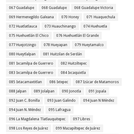
067 Guadalupe
068 Guadalupe
068 Guadalupe Victoria
069 Hermenegildo Galeana
070 Honey
071 Huaquechula
072 Huatlatlauca
073 Huauchinango
074 Huehuetla
075 Huehuetlán El Chico
076 Huehuetlán El Grande
077 Huejotzingo
078 Hueyapan
079 Hueytamalco
080 Hueytlalpan
081 Huitzilan de Serdán
081 Ixcamilpa de Guerrero
082 Huitziltepec
083 Ixcamilpa de Guerrero
084 Ixcaquixtla
085 Ixtacamaxtitlan
086 Ixtepec
087 Izúcar de Matamoros
088 Jalpan
089 Jolalpan
090 Jonotla
091 Jopala
092 Juan C. Bonilla
093 Juan Galindo
094 Juan N Méndez
094 Juan N. Méndez
095 Lafragua
096 La Magdalena Tlatlauquitepec
097 Libres
098 Los Reyes de Juárez
099 Mazapiltepec de Juárez