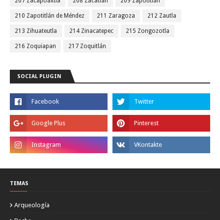
207 Zacapoaxtla
208 Zacatlán
209 Zapotitlán
210 Zapotitlán de Méndez
211 Zaragoza
212 Zautla
213 Zihuateutla
214 Zinacatepec
215 Zongozotla
216 Zoquiapan
217 Zoquitlán
SOCIAL PLUGIN
TEMAS
Arqueología