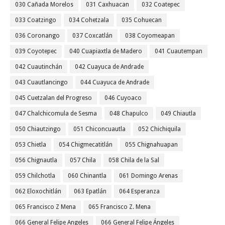
030 Cañada Morelos
031 Caxhuacan
032 Coatepec
033 Coatzingo
034 Cohetzala
035 Cohuecan
036 Coronango
037 Coxcatlán
038 Coyomeapan
039 Coyotepec
040 Cuapiaxtla de Madero
041 Cuautempan
042 Cuautinchán
042 Cuayuca de Andrade
043 Cuautlancingo
044 Cuayuca de Andrade
045 Cuetzalan del Progreso
046 Cuyoaco
047 Chalchicomula de Sesma
048 Chapulco
049 Chiautla
050 Chiautzingo
051 Chiconcuautla
052 Chichiquila
053 Chietla
054 Chigmecatitlán
055 Chignahuapan
056 Chignautla
057 Chila
058 Chila de la Sal
059 Chilchotla
060 Chinantla
061 Domingo Arenas
062 Eloxochitlán
063 Epatlán
064 Esperanza
065 Francisco Z Mena
065 Francisco Z. Mena
066 General Felipe Angeles
066 General Felipe Ángeles