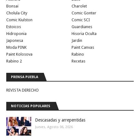
Bonsai
Charolet
Cholula City
Comic Gonter
Comic Kiulston
Comic SCI
Estoicos
Guardianes
Hidroponia
Hisoria Oculta
Japonesa
Jardin
Moda PINK
Paint Canvas
Paint Kolosova
Rabino
Rabino 2
Recetas
PRENSA PUEBLA
REVISTA DERECHO
NOTICIAS POPULARES
Descasadas y arrepentidas
Jueves, Agosto 06, 2026