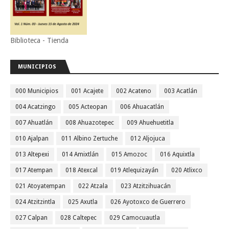
Biblioteca - Tienda
MUNICIPIOS
000 Municipios
001 Acajete
002 Acateno
003 Acatlán
004 Acatzingo
005 Acteopan
006 Ahuacatlán
007 Ahuatlán
008 Ahuazotepec
009 Ahuehuetitla
010 Ajalpan
011 Albino Zertuche
012 Aljojuca
013 Altepexi
014 Amixtlán
015 Amozoc
016 Aquixtla
017 Atempan
018 Atexcal
019 Atlequizayán
020 Atlixco
021 Atoyatempan
022 Atzala
023 Atzitzihuacán
024 Atzitzintla
025 Axutla
026 Ayotoxco de Guerrero
027 Calpan
028 Caltepec
029 Camocuautla