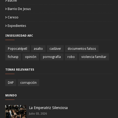
Bache
Barrio De Jesus
Cereso
Expedientes
INSEGURIDAD ABC
Popocatépetl
asalto
cadáver
documentos falsos
fichasp
opinión
pornografía
robo
violencia familiar
TEMAS RELEVANTES
DAP
corrupción
MUNDO
La Emperatriz Silenciosa
Julio 03, 2026