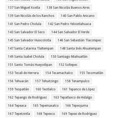
137 San Miguel Xoxtla
138 San Nicolás Buenos Aires
139 San Nicolás de los Ranchos
140 San Pablo Anicano
141 San Pedro Cholula
142 San Pedro Yeloixtlahuaca
143 San Salvador El Seco
144 San Salvador El Verde
145 San Salvador Huixcolotla
146 San Sebastián Tlacotepec
147 Santa Catarina Tlaltempan
148 Santa Inés Ahuatempan
149 Santa Isabel Cholula
150 Santiago Miahuatlán
151 Santo Tomás Hueyotlipan
152 Soltepec
153 Tecali de Herrera
154 Tecamachalco
155 Tecomatlán
156 Tehuacán
157 Tehuitzingo
158 Tenampulco
159 Teopatlán
160 Teotlalco
161 Tepanco de López
162 Tepango de Rodríguez
163 Tepatlaxco de Hidalgo
164 Tepeaca
165 Tepemaxalco
166 Tepeojuma
167 Tepetzintla
168 Tepexco
169 Tepexi de Rodríguez