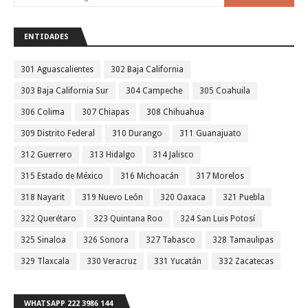
ENTIDADES
301 Aguascalientes
302 Baja California
303 Baja California Sur
304 Campeche
305 Coahuila
306 Colima
307 Chiapas
308 Chihuahua
309 Distrito Federal
310 Durango
311 Guanajuato
312 Guerrero
313 Hidalgo
314 Jalisco
315 Estado de México
316 Michoacán
317 Morelos
318 Nayarit
319 Nuevo León
320 Oaxaca
321 Puebla
322 Querétaro
323 Quintana Roo
324 San Luis Potosí
325 Sinaloa
326 Sonora
327 Tabasco
328 Tamaulipas
329 Tlaxcala
330 Veracruz
331 Yucatán
332 Zacatecas
WHATSAPP 222 3986 144