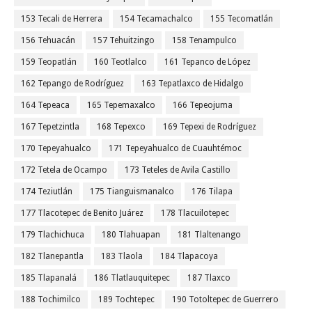
153 Tecali de Herrera
154 Tecamachalco
155 Tecomatlán
156 Tehuacán
157 Tehuitzingo
158 Tenampulco
159 Teopatlán
160 Teotlalco
161 Tepanco de López
162 Tepango de Rodríguez
163 Tepatlaxco de Hidalgo
164 Tepeaca
165 Tepemaxalco
166 Tepeojuma
167 Tepetzintla
168 Tepexco
169 Tepexi de Rodríguez
170 Tepeyahualco
171 Tepeyahualco de Cuauhtémoc
172 Tetela de Ocampo
173 Teteles de Avila Castillo
174 Teziutlán
175 Tianguismanalco
176 Tilapa
177 Tlacotepec de Benito Juárez
178 Tlacuilotepec
179 Tlachichuca
180 Tlahuapan
181 Tlaltenango
182 Tlanepantla
183 Tlaola
184 Tlapacoya
185 Tlapanalá
186 Tlatlauquitepec
187 Tlaxco
188 Tochimilco
189 Tochtepec
190 Totoltepec de Guerrero