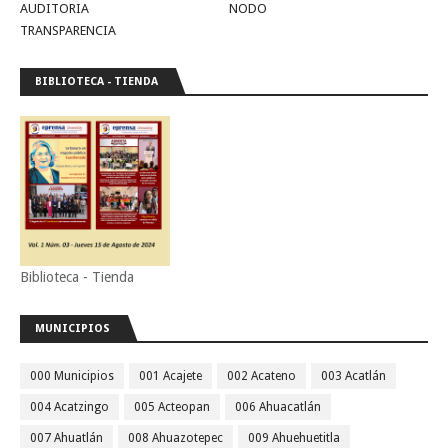
AUDITORIA
NODO
TRANSPARENCIA
BIBLIOTECA - TIENDA
Biblioteca - Tienda
MUNICIPIOS
000 Municipios
001 Acajete
002 Acateno
003 Acatlán
004 Acatzingo
005 Acteopan
006 Ahuacatlán
007 Ahuatlán
008 Ahuazotepec
009 Ahuehuetitla