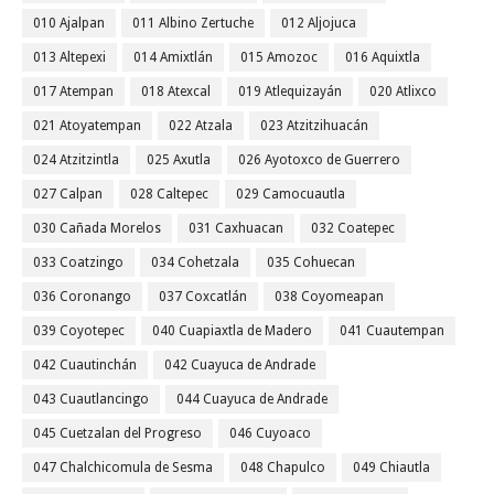
010 Ajalpan
011 Albino Zertuche
012 Aljojuca
013 Altepexi
014 Amixtlán
015 Amozoc
016 Aquixtla
017 Atempan
018 Atexcal
019 Atlequizayán
020 Atlixco
021 Atoyatempan
022 Atzala
023 Atzitzihuacán
024 Atzitzintla
025 Axutla
026 Ayotoxco de Guerrero
027 Calpan
028 Caltepec
029 Camocuautla
030 Cañada Morelos
031 Caxhuacan
032 Coatepec
033 Coatzingo
034 Cohetzala
035 Cohuecan
036 Coronango
037 Coxcatlán
038 Coyomeapan
039 Coyotepec
040 Cuapiaxtla de Madero
041 Cuautempan
042 Cuautinchán
042 Cuayuca de Andrade
043 Cuautlancingo
044 Cuayuca de Andrade
045 Cuetzalan del Progreso
046 Cuyoaco
047 Chalchicomula de Sesma
048 Chapulco
049 Chiautla