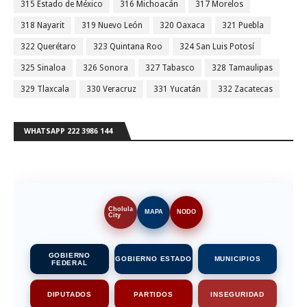
315 Estado de México
316 Michoacán
317 Morelos
318 Nayarit
319 Nuevo León
320 Oaxaca
321 Puebla
322 Querétaro
323 Quintana Roo
324 San Luis Potosí
325 Sinaloa
326 Sonora
327 Tabasco
328 Tamaulipas
329 Tlaxcala
330 Veracruz
331 Yucatán
332 Zacatecas
WHATSAPP 222 3986 144
Cholula
MAPA
NODO
City
GOBIERNO
GOBIERNO ESTADO
MUNICIPIOS
FEDERAL
DIPUTADOS
PARTIDOS
INSEGURIDAD