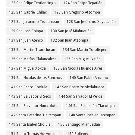
123 San Felipe Teotlancingo
124 San Felipe Tepatlán
125 San Gabriel Chilac
126 San Gregorio Atzompa
127 San Jerónimo Tecuanipan
128 San Jerónimo Xayacatlán
129 San José Chiapa
130 San José Miahuatlán
131 San Juan Atenco
132 San Juan Atzompa
133 San Martín Texmelucan
134 San Martín Totoltepec
135 San Matías Tlalancaleca
136 San Miguel Ixitlán
137 San Miguel Xoxtla
138 San Nicolás Buenos Aires
139 San Nicolás de los Ranchos
140 San Pablo Anicano
141 San Pedro Cholula
142 San Pedro Yeloixtlahuaca
143 San Salvador El Seco
144 San Salvador El Verde
145 San Salvador Huixcolotla
146 San Sebastián Tlacotepec
147 Santa Catarina Tlaltempan
148 Santa Inés Ahuatempan
149 Santa Isabel Cholula
150 Santiago Miahuatlán
151 Santo Tomás Hueyotlipan
152 Soltepec