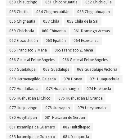
050 Chiautzingo
051 Chiconcuautla
052 Chichiquila
053 Chietla
054 Chigmecatitlán
055 Chignahuapan
056 Chignautla
057 Chila
058 Chila de la Sal
059 Chilchotla
060 Chinantla
061 Domingo Arenas
062 Eloxochitlán
063 Epatlán
064 Esperanza
065 Francisco Z Mena
065 Francisco Z. Mena
066 General Felipe Angeles
066 General Felipe Ángeles
067 Guadalupe
068 Guadalupe
068 Guadalupe Victoria
069 Hermenegildo Galeana
070 Honey
071 Huaquechula
072 Huatlatlauca
073 Huauchinango
074 Huehuetla
075 Huehuetlán El Chico
076 Huehuetlán El Grande
077 Huejotzingo
078 Hueyapan
079 Hueytamalco
080 Hueytlalpan
081 Huitzilan de Serdán
081 Ixcamilpa de Guerrero
082 Huitziltepec
083 Ixcamilpa de Guerrero
084 Ixcaquixtla