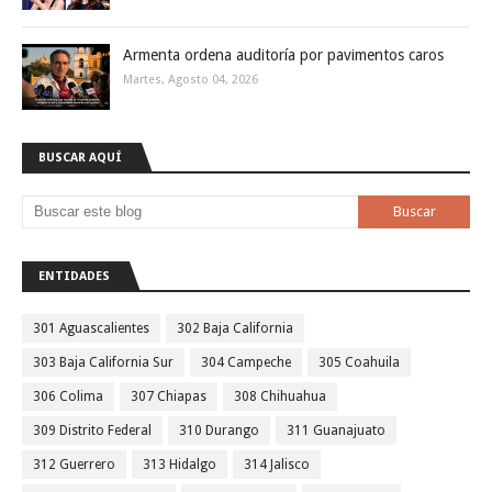
Armenta ordena auditoría por pavimentos caros
Martes, Agosto 04, 2026
BUSCAR AQUÍ
ENTIDADES
301 Aguascalientes
302 Baja California
303 Baja California Sur
304 Campeche
305 Coahuila
306 Colima
307 Chiapas
308 Chihuahua
309 Distrito Federal
310 Durango
311 Guanajuato
312 Guerrero
313 Hidalgo
314 Jalisco