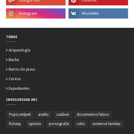
TEMAS
Arqueología
Bache
Barrio De Jesus
Cereso
Expedientes
INSEGURIDAD ABC
Popocatépetl
asalto
cadáver
documentos falsos
fichasp
opinión
pornografía
robo
violencia familiar