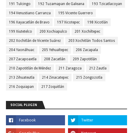
191 Tulcingo
192 Tuzamapan de Galeana
193 Tzicatlacoyan
194 Venustiano Carranza
195 Vicente Guerrero
196 Xayacatlán de Bravo
197 Xicotepec
198 Xicotlán
199 Xiutetelco
200 Xochiapulco
201 Xochiltepec
202 Xochitlán de Vicente Suárez
203 Xochitlán Todos Santos
204 Yaonáhuac
205 Yehualtepec
206 Zacapala
207 Zacapoaxtla
208 Zacatlán
209 Zapotitlán
210 Zapotitlán de Méndez
211 Zaragoza
212 Zautla
213 Zihuateutla
214 Zinacatepec
215 Zongozotla
216 Zoquiapan
217 Zoquitlán
SOCIAL PLUGIN