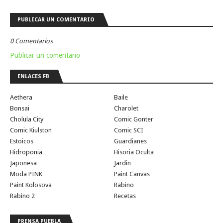
PUBLICAR UN COMENTARIO
0 Comentarios
Publicar un comentario
ENLACES FB
Aethera
Baile
Bonsai
Charolet
Cholula City
Comic Gonter
Comic Kiulston
Comic SCI
Estoicos
Guardianes
Hidroponia
Hisoria Oculta
Japonesa
Jardin
Moda PINK
Paint Canvas
Paint Kolosova
Rabino
Rabino 2
Recetas
PRENSA PUEBLA