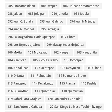
085 Ixtacamaxtitlan
086 Ixtepec
087 Izúcar de Matamoros
088 Jalpan
089 Jolalpan
090 Jonotla
091 Jopala
092 Juan C. Bonilla
093 Juan Galindo
094 Juan N Méndez
094 Juan N. Méndez
095 Lafragua
096 La Magdalena Tlatlauquitepec
097 Libres
098 Los Reyes de Juárez
099 Mazapiltepec de Juárez
100 Mixtla
101 Molcaxac
102 Naupan
103 Nauzontla
104 Nealtican
105 Nicolás Bravo
105 Ocotepec
106 Nopalucan
107 Ocotepec
108 Ocoyucan
109 Olintla
110 Oriental
111 Pahuatlán
112 Palmar de Bravo
113 Pantepec
114 Petlalcingo
115 Piaxtla
116 Puebla
116 Quimixtlán
117 Quecholac
118 Quimixtlán
119 Rafael Lara Grajales
120 San Andrés Cholula
121 San Antonio Cañada
122 San Diego La Mesa Tochimiltzingo