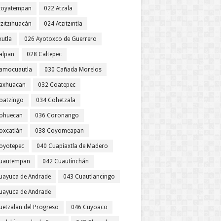
toyatempan
022 Atzala
tzitzihuacán
024 Atzitzintla
xutla
026 Ayotoxco de Guerrero
alpan
028 Caltepec
amocuautla
030 Cañada Morelos
axhuacan
032 Coatepec
oatzingo
034 Cohetzala
ohuecan
036 Coronango
oxcatlán
038 Coyomeapan
oyotepec
040 Cuapiaxtla de Madero
uautempan
042 Cuautinchán
uayuca de Andrade
043 Cuautlancingo
uayuca de Andrade
uetzalan del Progreso
046 Cuyoaco