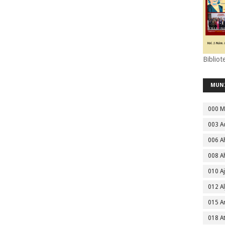
Bibliot
MUN
000 M
003 A
006 A
008 A
010 A
012 Al
015 
018 A