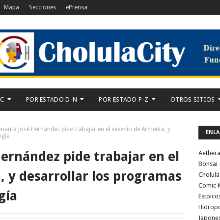
Mapa
Secciones
ePrensa
-C
POR ESTADO D-N
POR ESTADO P-Z
OTROS SITIOS
onauta José Hernández pide trabajar en el sexenio de Armenta, y
ENLA
ogía
Hernández pide trabajar en el
Aether
Bonsai
 y desarrollar los programas
Cholula
Comic K
gía
Estoico
Hidrop
Japone