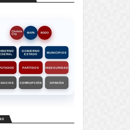
Cholula
MAPA
NODO
City
OBIERNO
GOBIERNO
MUNICIPIOS
EDERAL
ESTADO
PUTADOS
PARTIDOS
INSEGURIDAD
EGOCIOS
CORRUPCIÓN
OPINIÓN
SO