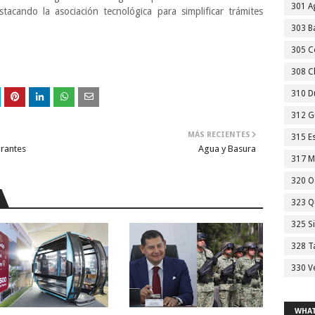
301 A
tacando la asociación tecnológica para simplificar trámites
303 Ba
305 C
308 C
310 D
312 G
MÁS RECIENTES
315 E
rantes
Agua y Basura
317 M
320 O
323 Q
325 S
328 T
330 V
WHAT