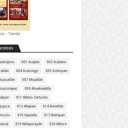
eca - Tienda
ICIPIOS
unicipios
001 Acajete
002 Acateno
catlán
004 Acatzingo
005 Acteopan
huacatlán
007 Ahuatlán
huazotepec
009 Ahuehuetitla
jalpan
011 Albino Zertuche
jojuca
013 Altepexi
014 Amixtlán
Amozoc
016 Aquixtla
017 Atempan
texcal
019 Atlequizayán
020 Atlixco