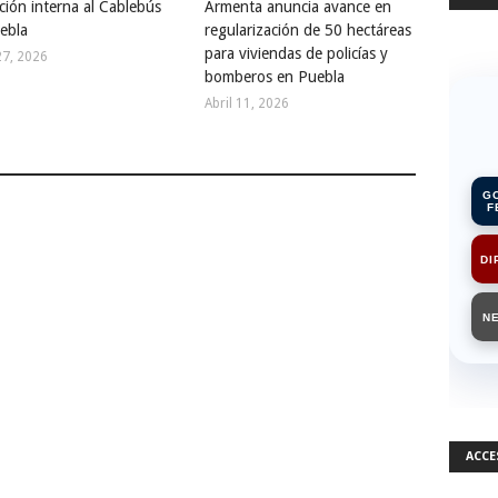
ción interna al Cablebús
Armenta anuncia avance en
ebla
regularización de 50 hectáreas
para viviendas de policías y
27, 2026
bomberos en Puebla
Abril 11, 2026
G
F
DI
N
ACCE