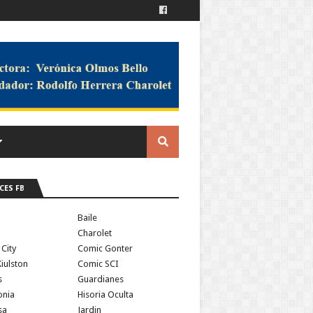
CES FB
a
Baile
Charolet
 City
Comic Gonter
iulston
Comic SCI
s
Guardianes
onia
Hisoria Oculta
sa
Jardin