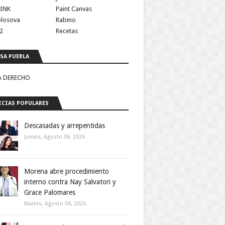
INK
Paint Canvas
olosova
Rabino
2
Recetas
SA PUEBLA
A DERECHO
CIAS POPULARES
Descasadas y arrepentidas
Jueves, Agosto 06, 2026
Morena abre procedimiento
interno contra Nay Salvatori y
Grace Palomares
Martes, Agosto 04, 2026