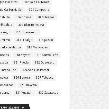
guascalientes
302 Baja California
ja California Sur
304 Campeche
oahuila
306 Colima
307 Chiapas
hihuahua
309 Distrito Federal
urango
311 Guanajuato
uerrero
313 Hidalgo
314 Jalisco
stado de México
316 Michoacán
orelos
318 Nayarit
319 Nuevo León
axaca
321 Puebla
322 Querétaro
uintana Roo
324 San Luis Potosí
inaloa
326 Sonora
327 Tabasco
amaulipas
329 Tlaxcala
eracruz
331 Yucatán
332 Zacatecas
SAPP 222 3986 144