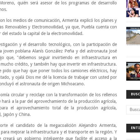
 Moreno, quién será asesor de los programas de desarrollo
nos.
on los medios de comunicación, Armenta explicó los planes y
as Renovables y Electromovilidad, ya que, Puebla cuenta con
del estado la capital de la electromovilidad.
stigación y el desarrollo tecnológico, con la participación de
 la joven poblana Alanís González Peña y del astronauta José
o que, "debemos seguir invirtiendo en infraestructura en
 mucho crédito, y también hay que invertir en infraestructura.
e pido que hay que poner todos los camiones eléctricos, hay
tado, y ojalá Dios me dé la licencia de trabajar con usted por
oncluyó el astronauta de origen Michoacano.
mía circular y reciclaje con la transformación de los rellenos
BUSC
se hará a la par del aprovechamiento de la producción agrícola,
para el aprovechamiento total de la producción agrícola,
l, Japón y China.
orte el candidato de la megacoalición Alejandro Armenta,
ENTI
s para mejorar la infraestructura y el transporte en la región. Y
 creará un gobierno inteligente que facilite el acceso a la