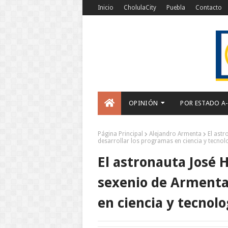
Inicio
CholulaCity
Puebla
Contacto
OPINIÓN
POR ESTADO A
Página Principal
Alejandro Armenta
El astr
desarrollar los programas en ciencia y tecnol
El astronauta José 
sexenio de Armenta,
en ciencia y tecnolo