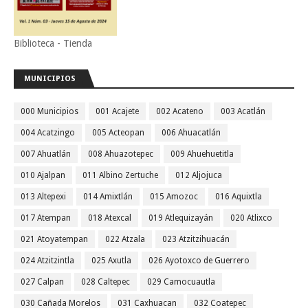
Biblioteca - Tienda
MUNICIPIOS
000 Municipios
001 Acajete
002 Acateno
003 Acatlán
004 Acatzingo
005 Acteopan
006 Ahuacatlán
007 Ahuatlán
008 Ahuazotepec
009 Ahuehuetitla
010 Ajalpan
011 Albino Zertuche
012 Aljojuca
013 Altepexi
014 Amixtlán
015 Amozoc
016 Aquixtla
017 Atempan
018 Atexcal
019 Atlequizayán
020 Atlixco
021 Atoyatempan
022 Atzala
023 Atzitzihuacán
024 Atzitzintla
025 Axutla
026 Ayotoxco de Guerrero
027 Calpan
028 Caltepec
029 Camocuautla
030 Cañada Morelos
031 Caxhuacan
032 Coatepec