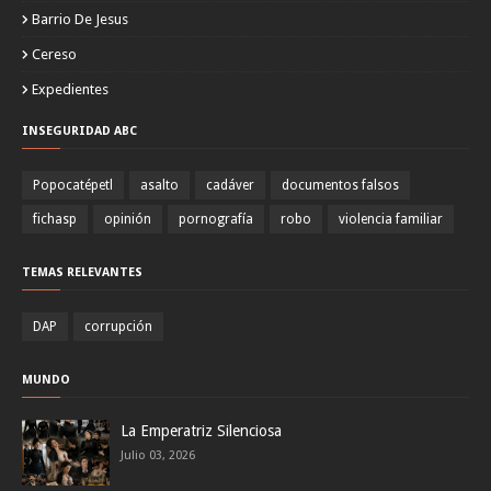
Barrio De Jesus
Cereso
Expedientes
INSEGURIDAD ABC
Popocatépetl
asalto
cadáver
documentos falsos
fichasp
opinión
pornografía
robo
violencia familiar
TEMAS RELEVANTES
DAP
corrupción
MUNDO
La Emperatriz Silenciosa
Julio 03, 2026