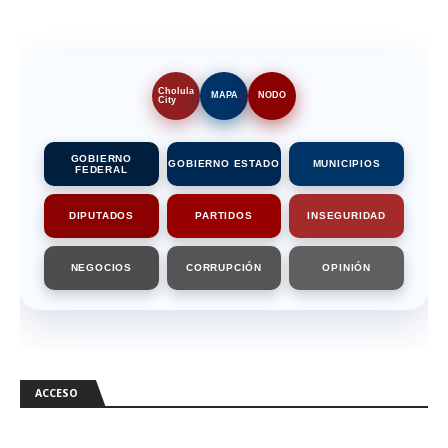
Cholula
MAPA
NODO
City
GOBIERNO
GOBIERNO ESTADO
MUNICIPIOS
FEDERAL
DIPUTADOS
PARTIDOS
INSEGURIDAD
NEGOCIOS
CORRUPCIÓN
OPINIÓN
ACCESO