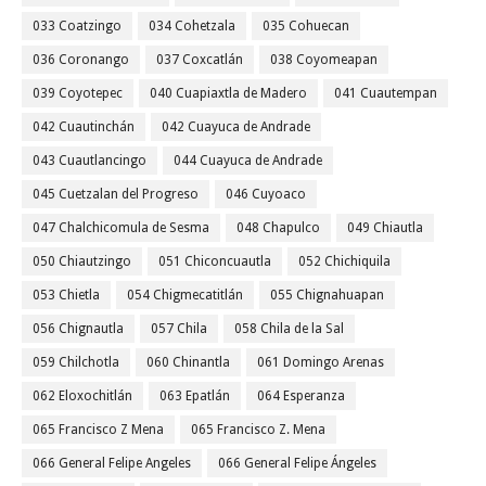
033 Coatzingo
034 Cohetzala
035 Cohuecan
036 Coronango
037 Coxcatlán
038 Coyomeapan
039 Coyotepec
040 Cuapiaxtla de Madero
041 Cuautempan
042 Cuautinchán
042 Cuayuca de Andrade
043 Cuautlancingo
044 Cuayuca de Andrade
045 Cuetzalan del Progreso
046 Cuyoaco
047 Chalchicomula de Sesma
048 Chapulco
049 Chiautla
050 Chiautzingo
051 Chiconcuautla
052 Chichiquila
053 Chietla
054 Chigmecatitlán
055 Chignahuapan
056 Chignautla
057 Chila
058 Chila de la Sal
059 Chilchotla
060 Chinantla
061 Domingo Arenas
062 Eloxochitlán
063 Epatlán
064 Esperanza
065 Francisco Z Mena
065 Francisco Z. Mena
066 General Felipe Angeles
066 General Felipe Ángeles