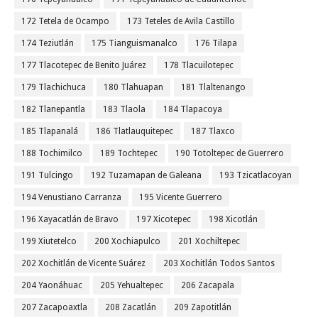
172 Tetela de Ocampo
173 Teteles de Avila Castillo
174 Teziutlán
175 Tianguismanalco
176 Tilapa
177 Tlacotepec de Benito Juárez
178 Tlacuilotepec
179 Tlachichuca
180 Tlahuapan
181 Tlaltenango
182 Tlanepantla
183 Tlaola
184 Tlapacoya
185 Tlapanalá
186 Tlatlauquitepec
187 Tlaxco
188 Tochimilco
189 Tochtepec
190 Totoltepec de Guerrero
191 Tulcingo
192 Tuzamapan de Galeana
193 Tzicatlacoyan
194 Venustiano Carranza
195 Vicente Guerrero
196 Xayacatlán de Bravo
197 Xicotepec
198 Xicotlán
199 Xiutetelco
200 Xochiapulco
201 Xochiltepec
202 Xochitlán de Vicente Suárez
203 Xochitlán Todos Santos
204 Yaonáhuac
205 Yehualtepec
206 Zacapala
207 Zacapoaxtla
208 Zacatlán
209 Zapotitlán