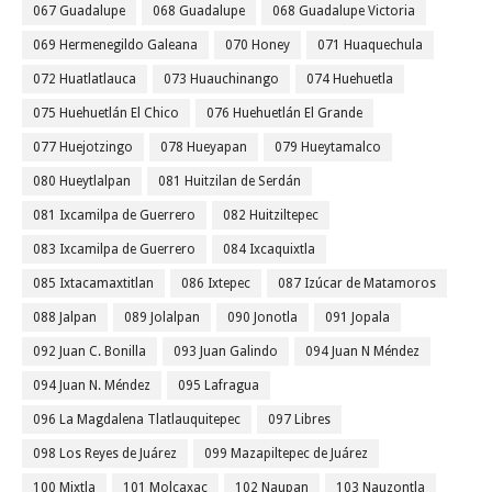
067 Guadalupe
068 Guadalupe
068 Guadalupe Victoria
069 Hermenegildo Galeana
070 Honey
071 Huaquechula
072 Huatlatlauca
073 Huauchinango
074 Huehuetla
075 Huehuetlán El Chico
076 Huehuetlán El Grande
077 Huejotzingo
078 Hueyapan
079 Hueytamalco
080 Hueytlalpan
081 Huitzilan de Serdán
081 Ixcamilpa de Guerrero
082 Huitziltepec
083 Ixcamilpa de Guerrero
084 Ixcaquixtla
085 Ixtacamaxtitlan
086 Ixtepec
087 Izúcar de Matamoros
088 Jalpan
089 Jolalpan
090 Jonotla
091 Jopala
092 Juan C. Bonilla
093 Juan Galindo
094 Juan N Méndez
094 Juan N. Méndez
095 Lafragua
096 La Magdalena Tlatlauquitepec
097 Libres
098 Los Reyes de Juárez
099 Mazapiltepec de Juárez
100 Mixtla
101 Molcaxac
102 Naupan
103 Nauzontla