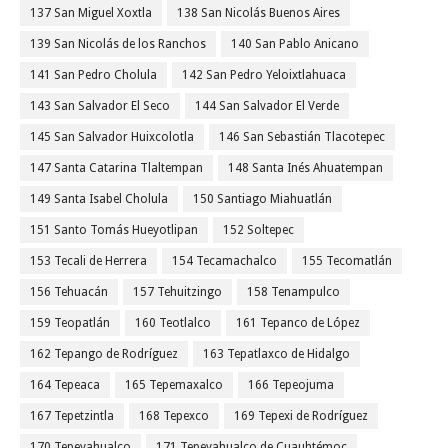
137 San Miguel Xoxtla
138 San Nicolás Buenos Aires
139 San Nicolás de los Ranchos
140 San Pablo Anicano
141 San Pedro Cholula
142 San Pedro Yeloixtlahuaca
143 San Salvador El Seco
144 San Salvador El Verde
145 San Salvador Huixcolotla
146 San Sebastián Tlacotepec
147 Santa Catarina Tlaltempan
148 Santa Inés Ahuatempan
149 Santa Isabel Cholula
150 Santiago Miahuatlán
151 Santo Tomás Hueyotlipan
152 Soltepec
153 Tecali de Herrera
154 Tecamachalco
155 Tecomatlán
156 Tehuacán
157 Tehuitzingo
158 Tenampulco
159 Teopatlán
160 Teotlalco
161 Tepanco de López
162 Tepango de Rodríguez
163 Tepatlaxco de Hidalgo
164 Tepeaca
165 Tepemaxalco
166 Tepeojuma
167 Tepetzintla
168 Tepexco
169 Tepexi de Rodríguez
170 Tepeyahualco
171 Tepeyahualco de Cuauhtémoc