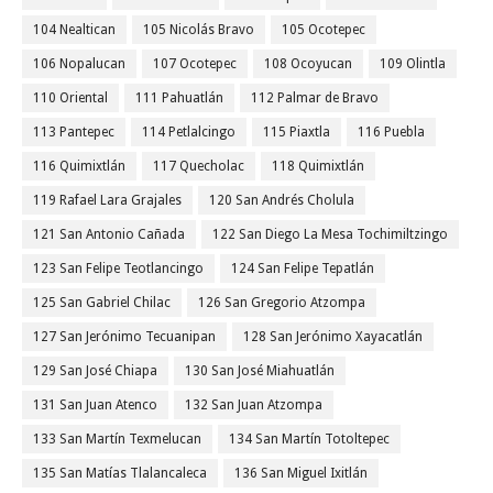
104 Nealtican
105 Nicolás Bravo
105 Ocotepec
106 Nopalucan
107 Ocotepec
108 Ocoyucan
109 Olintla
110 Oriental
111 Pahuatlán
112 Palmar de Bravo
113 Pantepec
114 Petlalcingo
115 Piaxtla
116 Puebla
116 Quimixtlán
117 Quecholac
118 Quimixtlán
119 Rafael Lara Grajales
120 San Andrés Cholula
121 San Antonio Cañada
122 San Diego La Mesa Tochimiltzingo
123 San Felipe Teotlancingo
124 San Felipe Tepatlán
125 San Gabriel Chilac
126 San Gregorio Atzompa
127 San Jerónimo Tecuanipan
128 San Jerónimo Xayacatlán
129 San José Chiapa
130 San José Miahuatlán
131 San Juan Atenco
132 San Juan Atzompa
133 San Martín Texmelucan
134 San Martín Totoltepec
135 San Matías Tlalancaleca
136 San Miguel Ixitlán