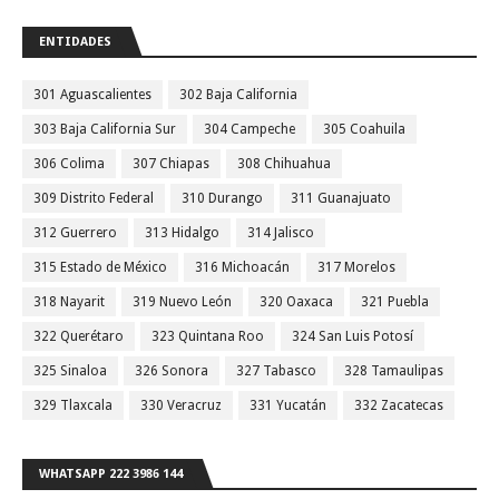
ENTIDADES
301 Aguascalientes
302 Baja California
303 Baja California Sur
304 Campeche
305 Coahuila
306 Colima
307 Chiapas
308 Chihuahua
309 Distrito Federal
310 Durango
311 Guanajuato
312 Guerrero
313 Hidalgo
314 Jalisco
315 Estado de México
316 Michoacán
317 Morelos
318 Nayarit
319 Nuevo León
320 Oaxaca
321 Puebla
322 Querétaro
323 Quintana Roo
324 San Luis Potosí
325 Sinaloa
326 Sonora
327 Tabasco
328 Tamaulipas
329 Tlaxcala
330 Veracruz
331 Yucatán
332 Zacatecas
WHATSAPP 222 3986 144