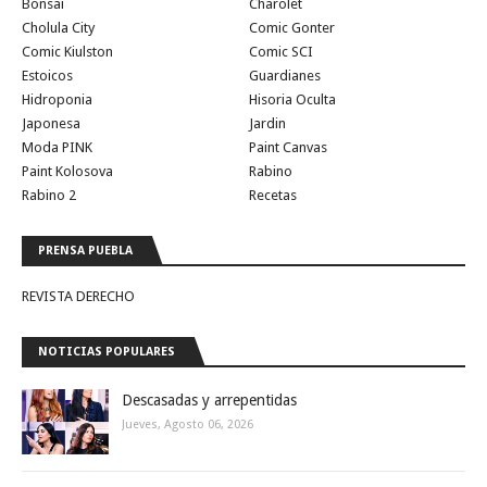
Bonsai
Charolet
Cholula City
Comic Gonter
Comic Kiulston
Comic SCI
Estoicos
Guardianes
Hidroponia
Hisoria Oculta
Japonesa
Jardin
Moda PINK
Paint Canvas
Paint Kolosova
Rabino
Rabino 2
Recetas
PRENSA PUEBLA
REVISTA DERECHO
NOTICIAS POPULARES
Descasadas y arrepentidas
Jueves, Agosto 06, 2026