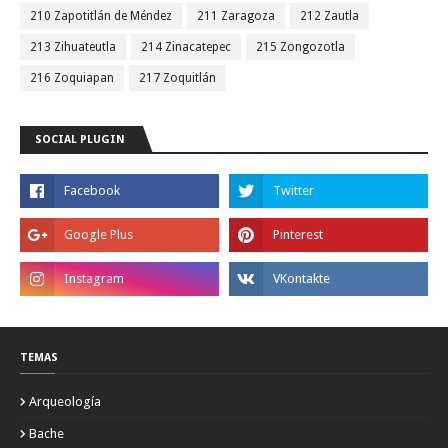
210 Zapotitlán de Méndez
211 Zaragoza
212 Zautla
213 Zihuateutla
214 Zinacatepec
215 Zongozotla
216 Zoquiapan
217 Zoquitlán
SOCIAL PLUGIN
TEMAS
Arqueología
Bache