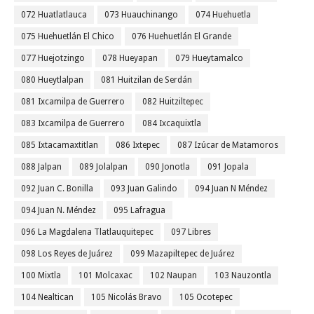
072 Huatlatlauca
073 Huauchinango
074 Huehuetla
075 Huehuetlán El Chico
076 Huehuetlán El Grande
077 Huejotzingo
078 Hueyapan
079 Hueytamalco
080 Hueytlalpan
081 Huitzilan de Serdán
081 Ixcamilpa de Guerrero
082 Huitziltepec
083 Ixcamilpa de Guerrero
084 Ixcaquixtla
085 Ixtacamaxtitlan
086 Ixtepec
087 Izúcar de Matamoros
088 Jalpan
089 Jolalpan
090 Jonotla
091 Jopala
092 Juan C. Bonilla
093 Juan Galindo
094 Juan N Méndez
094 Juan N. Méndez
095 Lafragua
096 La Magdalena Tlatlauquitepec
097 Libres
098 Los Reyes de Juárez
099 Mazapiltepec de Juárez
100 Mixtla
101 Molcaxac
102 Naupan
103 Nauzontla
104 Nealtican
105 Nicolás Bravo
105 Ocotepec