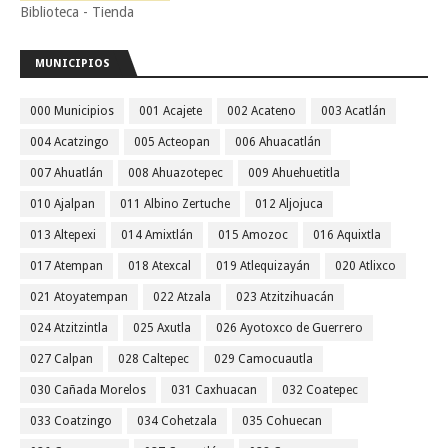
Biblioteca - Tienda
MUNICIPIOS
000 Municipios
001 Acajete
002 Acateno
003 Acatlán
004 Acatzingo
005 Acteopan
006 Ahuacatlán
007 Ahuatlán
008 Ahuazotepec
009 Ahuehuetitla
010 Ajalpan
011 Albino Zertuche
012 Aljojuca
013 Altepexi
014 Amixtlán
015 Amozoc
016 Aquixtla
017 Atempan
018 Atexcal
019 Atlequizayán
020 Atlixco
021 Atoyatempan
022 Atzala
023 Atzitzihuacán
024 Atzitzintla
025 Axutla
026 Ayotoxco de Guerrero
027 Calpan
028 Caltepec
029 Camocuautla
030 Cañada Morelos
031 Caxhuacan
032 Coatepec
033 Coatzingo
034 Cohetzala
035 Cohuecan