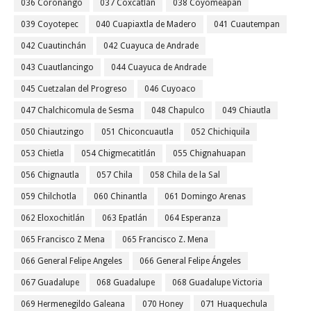
036 Coronango
037 Coxcatlán
038 Coyomeapan
039 Coyotepec
040 Cuapiaxtla de Madero
041 Cuautempan
042 Cuautinchán
042 Cuayuca de Andrade
043 Cuautlancingo
044 Cuayuca de Andrade
045 Cuetzalan del Progreso
046 Cuyoaco
047 Chalchicomula de Sesma
048 Chapulco
049 Chiautla
050 Chiautzingo
051 Chiconcuautla
052 Chichiquila
053 Chietla
054 Chigmecatitlán
055 Chignahuapan
056 Chignautla
057 Chila
058 Chila de la Sal
059 Chilchotla
060 Chinantla
061 Domingo Arenas
062 Eloxochitlán
063 Epatlán
064 Esperanza
065 Francisco Z Mena
065 Francisco Z. Mena
066 General Felipe Angeles
066 General Felipe Ángeles
067 Guadalupe
068 Guadalupe
068 Guadalupe Victoria
069 Hermenegildo Galeana
070 Honey
071 Huaquechula