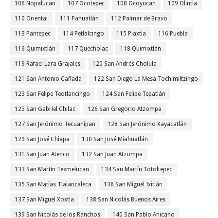
106 Nopalucan
107 Ocotepec
108 Ocoyucan
109 Olintla
110 Oriental
111 Pahuatlán
112 Palmar de Bravo
113 Pantepec
114 Petlalcingo
115 Piaxtla
116 Puebla
116 Quimixtlán
117 Quecholac
118 Quimixtlán
119 Rafael Lara Grajales
120 San Andrés Cholula
121 San Antonio Cañada
122 San Diego La Mesa Tochimiltzingo
123 San Felipe Teotlancingo
124 San Felipe Tepatlán
125 San Gabriel Chilac
126 San Gregorio Atzompa
127 San Jerónimo Tecuanipan
128 San Jerónimo Xayacatlán
129 San José Chiapa
130 San José Miahuatlán
131 San Juan Atenco
132 San Juan Atzompa
133 San Martín Texmelucan
134 San Martín Totoltepec
135 San Matías Tlalancaleca
136 San Miguel Ixitlán
137 San Miguel Xoxtla
138 San Nicolás Buenos Aires
139 San Nicolás de los Ranchos
140 San Pablo Anicano