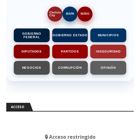
Cholula
MAPA
NODO
City
GOBIERNO
GOBIERNO ESTADO
MUNICIPIOS
FEDERAL
DIPUTADOS
PARTIDOS
INSEGURIDAD
NEGOCIOS
CORRUPCIÓN
OPINIÓN
ACCESO
🔒 Acceso restringido