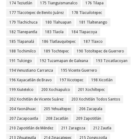
174 Teziutlán
175 Tianguismanalco
176 Tilapa
177 Tlacotepec de Benito Juárez
178 Tlacuilotepec
179 Tlachichuca
180 Tlahuapan
181 Tlaltenango
182 Tlanepantla
183 Tlaola
184 Tlapacoya
185 Tlapanalá
186 Tlatlauquitepec
187 Tlaxco
188 Tochimilco
189 Tochtepec
190 Totoltepec de Guerrero
191 Tulcingo
192 Tuzamapan de Galeana
193 Tzicatlacoyan
194 Venustiano Carranza
195 Vicente Guerrero
196 Xayacatlán de Bravo
197 Xicotepec
198 Xicotlán
199 Xiutetelco
200 Xochiapulco
201 Xochiltepec
202 Xochitlán de Vicente Suárez
203 Xochitlán Todos Santos
204 Yaonáhuac
205 Yehualtepec
206 Zacapala
207 Zacapoaxtla
208 Zacatlán
209 Zapotitlán
210 Zapotitlán de Méndez
211 Zaragoza
212 Zautla
213 Zihuateutla
214 Zinacatepec
215 Zongozotla