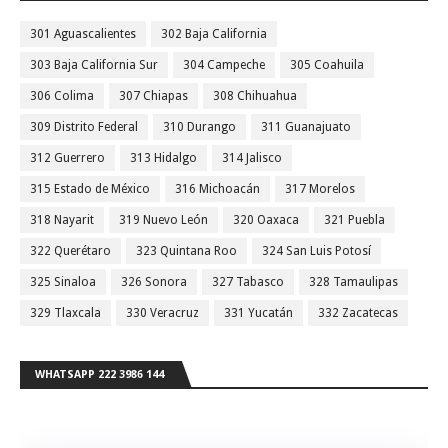
301 Aguascalientes
302 Baja California
303 Baja California Sur
304 Campeche
305 Coahuila
306 Colima
307 Chiapas
308 Chihuahua
309 Distrito Federal
310 Durango
311 Guanajuato
312 Guerrero
313 Hidalgo
314 Jalisco
315 Estado de México
316 Michoacán
317 Morelos
318 Nayarit
319 Nuevo León
320 Oaxaca
321 Puebla
322 Querétaro
323 Quintana Roo
324 San Luis Potosí
325 Sinaloa
326 Sonora
327 Tabasco
328 Tamaulipas
329 Tlaxcala
330 Veracruz
331 Yucatán
332 Zacatecas
WHATSAPP 222 3986 144