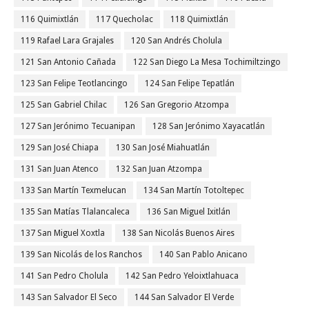
116 Quimixtlán
117 Quecholac
118 Quimixtlán
119 Rafael Lara Grajales
120 San Andrés Cholula
121 San Antonio Cañada
122 San Diego La Mesa Tochimiltzingo
123 San Felipe Teotlancingo
124 San Felipe Tepatlán
125 San Gabriel Chilac
126 San Gregorio Atzompa
127 San Jerónimo Tecuanipan
128 San Jerónimo Xayacatlán
129 San José Chiapa
130 San José Miahuatlán
131 San Juan Atenco
132 San Juan Atzompa
133 San Martín Texmelucan
134 San Martín Totoltepec
135 San Matías Tlalancaleca
136 San Miguel Ixitlán
137 San Miguel Xoxtla
138 San Nicolás Buenos Aires
139 San Nicolás de los Ranchos
140 San Pablo Anicano
141 San Pedro Cholula
142 San Pedro Yeloixtlahuaca
143 San Salvador El Seco
144 San Salvador El Verde