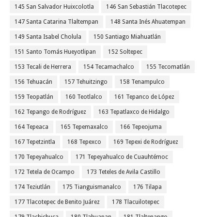
145 San Salvador Huixcolotla
146 San Sebastián Tlacotepec
147 Santa Catarina Tlaltempan
148 Santa Inés Ahuatempan
149 Santa Isabel Cholula
150 Santiago Miahuatlán
151 Santo Tomás Hueyotlipan
152 Soltepec
153 Tecali de Herrera
154 Tecamachalco
155 Tecomatlán
156 Tehuacán
157 Tehuitzingo
158 Tenampulco
159 Teopatlán
160 Teotlalco
161 Tepanco de López
162 Tepango de Rodríguez
163 Tepatlaxco de Hidalgo
164 Tepeaca
165 Tepemaxalco
166 Tepeojuma
167 Tepetzintla
168 Tepexco
169 Tepexi de Rodríguez
170 Tepeyahualco
171 Tepeyahualco de Cuauhtémoc
172 Tetela de Ocampo
173 Teteles de Avila Castillo
174 Teziutlán
175 Tianguismanalco
176 Tilapa
177 Tlacotepec de Benito Juárez
178 Tlacuilotepec