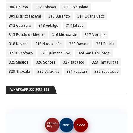
306 Colima
307 Chiapas
308 Chihuahua
309 Distrito Federal
310 Durango
311 Guanajuato
312 Guerrero
313 Hidalgo
314 Jalisco
315 Estado de México
316 Michoacán
317 Morelos
318 Nayarit
319 Nuevo León
320 Oaxaca
321 Puebla
322 Querétaro
323 Quintana Roo
324 San Luis Potosí
325 Sinaloa
326 Sonora
327 Tabasco
328 Tamaulipas
329 Tlaxcala
330 Veracruz
331 Yucatán
332 Zacatecas
WHATSAPP 222 3986 144
Cholula
MAPA
NODO
City