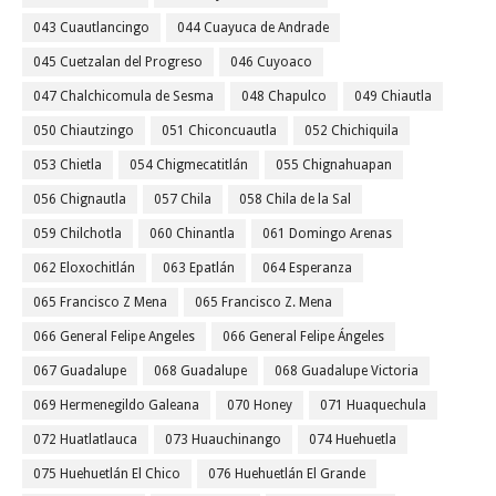
043 Cuautlancingo
044 Cuayuca de Andrade
045 Cuetzalan del Progreso
046 Cuyoaco
047 Chalchicomula de Sesma
048 Chapulco
049 Chiautla
050 Chiautzingo
051 Chiconcuautla
052 Chichiquila
053 Chietla
054 Chigmecatitlán
055 Chignahuapan
056 Chignautla
057 Chila
058 Chila de la Sal
059 Chilchotla
060 Chinantla
061 Domingo Arenas
062 Eloxochitlán
063 Epatlán
064 Esperanza
065 Francisco Z Mena
065 Francisco Z. Mena
066 General Felipe Angeles
066 General Felipe Ángeles
067 Guadalupe
068 Guadalupe
068 Guadalupe Victoria
069 Hermenegildo Galeana
070 Honey
071 Huaquechula
072 Huatlatlauca
073 Huauchinango
074 Huehuetla
075 Huehuetlán El Chico
076 Huehuetlán El Grande