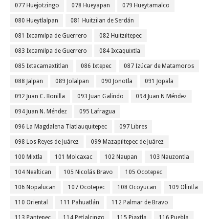
077 Huejotzingo
078 Hueyapan
079 Hueytamalco
080 Hueytlalpan
081 Huitzilan de Serdán
081 Ixcamilpa de Guerrero
082 Huitziltepec
083 Ixcamilpa de Guerrero
084 Ixcaquixtla
085 Ixtacamaxtitlan
086 Ixtepec
087 Izúcar de Matamoros
088 Jalpan
089 Jolalpan
090 Jonotla
091 Jopala
092 Juan C. Bonilla
093 Juan Galindo
094 Juan N Méndez
094 Juan N. Méndez
095 Lafragua
096 La Magdalena Tlatlauquitepec
097 Libres
098 Los Reyes de Juárez
099 Mazapiltepec de Juárez
100 Mixtla
101 Molcaxac
102 Naupan
103 Nauzontla
104 Nealtican
105 Nicolás Bravo
105 Ocotepec
106 Nopalucan
107 Ocotepec
108 Ocoyucan
109 Olintla
110 Oriental
111 Pahuatlán
112 Palmar de Bravo
113 Pantepec
114 Petlalcingo
115 Piaxtla
116 Puebla