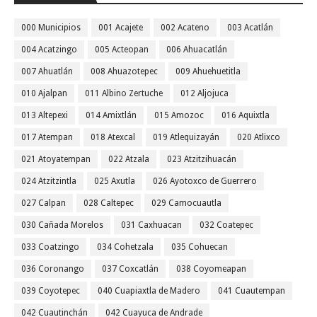
000 Municipios
001 Acajete
002 Acateno
003 Acatlán
004 Acatzingo
005 Acteopan
006 Ahuacatlán
007 Ahuatlán
008 Ahuazotepec
009 Ahuehuetitla
010 Ajalpan
011 Albino Zertuche
012 Aljojuca
013 Altepexi
014 Amixtlán
015 Amozoc
016 Aquixtla
017 Atempan
018 Atexcal
019 Atlequizayán
020 Atlixco
021 Atoyatempan
022 Atzala
023 Atzitzihuacán
024 Atzitzintla
025 Axutla
026 Ayotoxco de Guerrero
027 Calpan
028 Caltepec
029 Camocuautla
030 Cañada Morelos
031 Caxhuacan
032 Coatepec
033 Coatzingo
034 Cohetzala
035 Cohuecan
036 Coronango
037 Coxcatlán
038 Coyomeapan
039 Coyotepec
040 Cuapiaxtla de Madero
041 Cuautempan
042 Cuautinchán
042 Cuayuca de Andrade