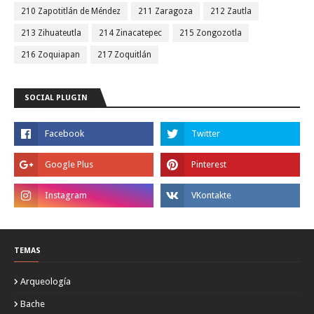
210 Zapotitlán de Méndez
211 Zaragoza
212 Zautla
213 Zihuateutla
214 Zinacatepec
215 Zongozotla
216 Zoquiapan
217 Zoquitlán
SOCIAL PLUGIN
TEMAS
Arqueología
Bache