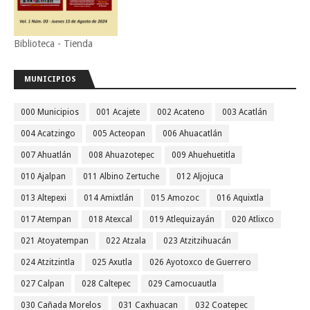
Biblioteca - Tienda
MUNICIPIOS
000 Municipios
001 Acajete
002 Acateno
003 Acatlán
004 Acatzingo
005 Acteopan
006 Ahuacatlán
007 Ahuatlán
008 Ahuazotepec
009 Ahuehuetitla
010 Ajalpan
011 Albino Zertuche
012 Aljojuca
013 Altepexi
014 Amixtlán
015 Amozoc
016 Aquixtla
017 Atempan
018 Atexcal
019 Atlequizayán
020 Atlixco
021 Atoyatempan
022 Atzala
023 Atzitzihuacán
024 Atzitzintla
025 Axutla
026 Ayotoxco de Guerrero
027 Calpan
028 Caltepec
029 Camocuautla
030 Cañada Morelos
031 Caxhuacan
032 Coatepec