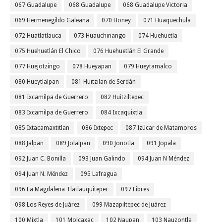
067 Guadalupe
068 Guadalupe
068 Guadalupe Victoria
069 Hermenegildo Galeana
070 Honey
071 Huaquechula
072 Huatlatlauca
073 Huauchinango
074 Huehuetla
075 Huehuetlán El Chico
076 Huehuetlán El Grande
077 Huejotzingo
078 Hueyapan
079 Hueytamalco
080 Hueytlalpan
081 Huitzilan de Serdán
081 Ixcamilpa de Guerrero
082 Huitziltepec
083 Ixcamilpa de Guerrero
084 Ixcaquixtla
085 Ixtacamaxtitlan
086 Ixtepec
087 Izúcar de Matamoros
088 Jalpan
089 Jolalpan
090 Jonotla
091 Jopala
092 Juan C. Bonilla
093 Juan Galindo
094 Juan N Méndez
094 Juan N. Méndez
095 Lafragua
096 La Magdalena Tlatlauquitepec
097 Libres
098 Los Reyes de Juárez
099 Mazapiltepec de Juárez
100 Mixtla
101 Molcaxac
102 Naupan
103 Nauzontla