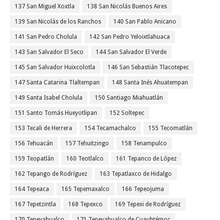
137 San Miguel Xoxtla
138 San Nicolás Buenos Aires
139 San Nicolás de los Ranchos
140 San Pablo Anicano
141 San Pedro Cholula
142 San Pedro Yeloixtlahuaca
143 San Salvador El Seco
144 San Salvador El Verde
145 San Salvador Huixcolotla
146 San Sebastián Tlacotepec
147 Santa Catarina Tlaltempan
148 Santa Inés Ahuatempan
149 Santa Isabel Cholula
150 Santiago Miahuatlán
151 Santo Tomás Hueyotlipan
152 Soltepec
153 Tecali de Herrera
154 Tecamachalco
155 Tecomatlán
156 Tehuacán
157 Tehuitzingo
158 Tenampulco
159 Teopatlán
160 Teotlalco
161 Tepanco de López
162 Tepango de Rodríguez
163 Tepatlaxco de Hidalgo
164 Tepeaca
165 Tepemaxalco
166 Tepeojuma
167 Tepetzintla
168 Tepexco
169 Tepexi de Rodríguez
170 Tepeyahualco
171 Tepeyahualco de Cuauhtémoc