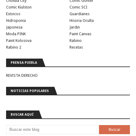
Cholula City
Comic Gonter
Comic Kiulston
Comic SCI
Estoicos
Guardianes
Hidroponia
Hisoria Oculta
Japonesa
Jardin
Moda PINK
Paint Canvas
Paint Kolosova
Rabino
Rabino 2
Recetas
PRENSA PUEBLA
REVISTA DERECHO
NOTICIAS POPULARES
BUSCAR AQUÍ