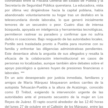
coordinado entre la Fiscalía General del Estado de Puebla y la
Secretaría de Seguridad Pública queretana. La educadora, vista
por última vez dirigiéndose hacia la capital poblana, había
abandonado voluntariamente su hogar tras un desfalco en la
telesecundaria donde laboraba, lo que generó inicialmente
temores de un secuestro o peor. Cuatro días de intensa
búsqueda, apoyada en inteligencia y herramientas tecnológicas,
permitieron rastrear su paradero y confirmar que no sufría
daños ni coacciones. Bajo resguardo de las autoridades locales,
Portillo será trasladada pronto a Puebla para reunirse con su
familia y enfrentar las diligencias administrativas pendientes.
Este desenlace alivia la angustia de sus allegados y resalta la
eficacia de la colaboración interinstitucional en casos de
personas no localizadas, aunque también abre debates sobre el
apoyo psicológico a quienes huyen de presiones financieras o
laborales. ***
En un acto desesperado por justicia inmediata, familiares y
amigos de María Márquez bloquearon ambos carriles de la
autopista Tehuacán-Puebla a la altura de Acatzingo, conocido
como El Trébol, exigiendo la intervención urgente de las
autoridades ante el presunto secuestro de la mujer en Los
Reyes de Juárez. El rapto ocurrió alrededor de las 12:40 horas
del lunes 27 de octubre en el Callejón de los Márquez, entre las