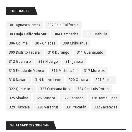
ENTIDADES
301 Aguascalientes
302 Baja California
303 Baja California Sur
304 Campeche
305 Coahuila
306 Colima
307 Chiapas
308 Chihuahua
309 Distrito Federal
310 Durango
311 Guanajuato
312 Guerrero
313 Hidalgo
314 Jalisco
315 Estado de México
316 Michoacán
317 Morelos
318 Nayarit
319 Nuevo León
320 Oaxaca
321 Puebla
322 Querétaro
323 Quintana Roo
324 San Luis Potosí
325 Sinaloa
326 Sonora
327 Tabasco
328 Tamaulipas
329 Tlaxcala
330 Veracruz
331 Yucatán
332 Zacatecas
WHATSAPP 222 3986 144