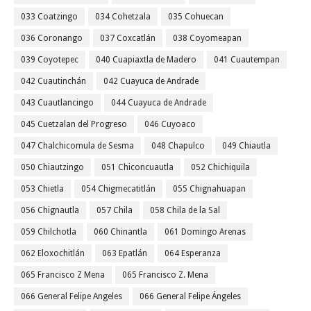
033 Coatzingo
034 Cohetzala
035 Cohuecan
036 Coronango
037 Coxcatlán
038 Coyomeapan
039 Coyotepec
040 Cuapiaxtla de Madero
041 Cuautempan
042 Cuautinchán
042 Cuayuca de Andrade
043 Cuautlancingo
044 Cuayuca de Andrade
045 Cuetzalan del Progreso
046 Cuyoaco
047 Chalchicomula de Sesma
048 Chapulco
049 Chiautla
050 Chiautzingo
051 Chiconcuautla
052 Chichiquila
053 Chietla
054 Chigmecatitlán
055 Chignahuapan
056 Chignautla
057 Chila
058 Chila de la Sal
059 Chilchotla
060 Chinantla
061 Domingo Arenas
062 Eloxochitlán
063 Epatlán
064 Esperanza
065 Francisco Z Mena
065 Francisco Z. Mena
066 General Felipe Angeles
066 General Felipe Ángeles