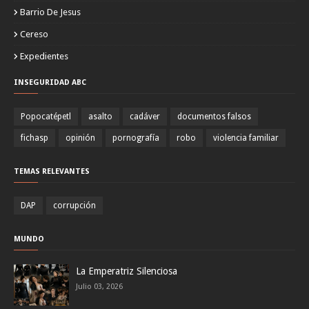
Barrio De Jesus
Cereso
Expedientes
INSEGURIDAD ABC
Popocatépetl
asalto
cadáver
documentos falsos
fichasp
opinión
pornografía
robo
violencia familiar
TEMAS RELEVANTES
DAP
corrupción
MUNDO
La Emperatriz Silenciosa
Julio 03, 2026