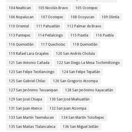
104 Nealtican
105 Nicolás Bravo
105 Ocotepec
106 Nopalucan
107 Ocotepec
108 Ocoyucan
109 Olintla
110 Oriental
111 Pahuatlán
112 Palmar de Bravo
113 Pantepec
114 Petlalcingo
115 Piaxtla
116 Puebla
116 Quimixtlán
117 Quecholac
118 Quimixtlán
119 Rafael Lara Grajales
120 San Andrés Cholula
121 San Antonio Cañada
122 San Diego La Mesa Tochimiltzingo
123 San Felipe Teotlancingo
124 San Felipe Tepatlán
125 San Gabriel Chilac
126 San Gregorio Atzompa
127 San Jerónimo Tecuanipan
128 San Jerónimo Xayacatlán
129 San José Chiapa
130 San José Miahuatlán
131 San Juan Atenco
132 San Juan Atzompa
133 San Martín Texmelucan
134 San Martín Totoltepec
135 San Matías Tlalancaleca
136 San Miguel Ixitlán