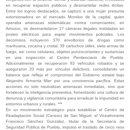
en recuperar espacios públicos y desmantelar redes ilícitas.
Entre los logros destacados, se capturó a una mujer presunta
extorsionadora en el mercado Morelos de la capital, quien
operaba amenazas sistemáticas contra comerciantes; en
Amozoc, se desmantelaron 17 cámaras ilegales instaladas en
postes eléctricos para espiar movimientos policiales. Los
decomisos incluyeron 370 envoltorios de drogas como
marihuana, cocaína y cristal, 39 cartuchos útiles, siete armas de
fuego, así como celulares, objetos punzocortantes y sustancias
en una inspección al Centro Penitenciario de Puebla.
Adicionalmente, se recuperaron 93 vehículos robados y se
aseguraron 20 más por vínculos delictivos, consolidando un
balance que refleja el compromiso del Gobierno estatal bajo
Alejandro Armenta Mier por una convivencia pacífica. Estas
acciones no solo neutralizan amenazas inmediatas, sino que
fortalecen la inteligencia preventiva, fomentando una cultura de
denuncia y vigilancia comunitaria para erradicar la impunidad en
entornos urbanos y rurales. ***
En un movimiento estratégico para estabilizar el Centro de
Readaptación Social (Cereso) de San Miguel, el Vicealmirante
Francisco Sánchez González, titular de la Secretaría de
Seguridad Pública de Puebla, impulsó el traslado de cinco reos