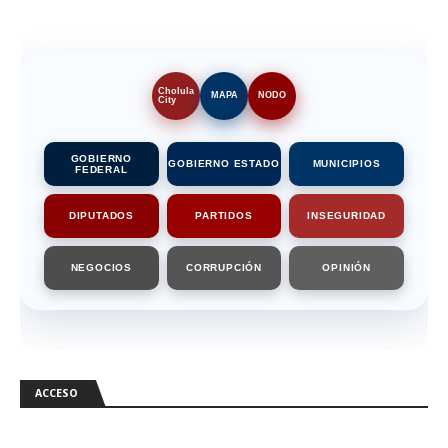
Cholula
MAPA
NODO
City
GOBIERNO
GOBIERNO ESTADO
MUNICIPIOS
FEDERAL
DIPUTADOS
PARTIDOS
INSEGURIDAD
NEGOCIOS
CORRUPCIÓN
OPINIÓN
ACCESO