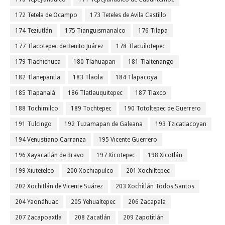
172 Tetela de Ocampo
173 Teteles de Avila Castillo
174 Teziutlán
175 Tianguismanalco
176 Tilapa
177 Tlacotepec de Benito Juárez
178 Tlacuilotepec
179 Tlachichuca
180 Tlahuapan
181 Tlaltenango
182 Tlanepantla
183 Tlaola
184 Tlapacoya
185 Tlapanalá
186 Tlatlauquitepec
187 Tlaxco
188 Tochimilco
189 Tochtepec
190 Totoltepec de Guerrero
191 Tulcingo
192 Tuzamapan de Galeana
193 Tzicatlacoyan
194 Venustiano Carranza
195 Vicente Guerrero
196 Xayacatlán de Bravo
197 Xicotepec
198 Xicotlán
199 Xiutetelco
200 Xochiapulco
201 Xochiltepec
202 Xochitlán de Vicente Suárez
203 Xochitlán Todos Santos
204 Yaonáhuac
205 Yehualtepec
206 Zacapala
207 Zacapoaxtla
208 Zacatlán
209 Zapotitlán