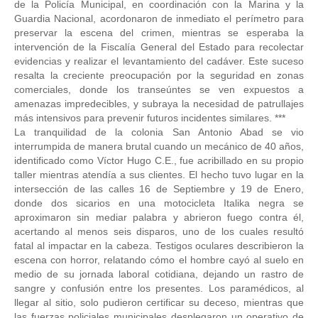
de la Policía Municipal, en coordinación con la Marina y la
Guardia Nacional, acordonaron de inmediato el perímetro para
preservar la escena del crimen, mientras se esperaba la
intervención de la Fiscalía General del Estado para recolectar
evidencias y realizar el levantamiento del cadáver. Este suceso
resalta la creciente preocupación por la seguridad en zonas
comerciales, donde los transeúntes se ven expuestos a
amenazas impredecibles, y subraya la necesidad de patrullajes
más intensivos para prevenir futuros incidentes similares. ***
La tranquilidad de la colonia San Antonio Abad se vio
interrumpida de manera brutal cuando un mecánico de 40 años,
identificado como Víctor Hugo C.E., fue acribillado en su propio
taller mientras atendía a sus clientes. El hecho tuvo lugar en la
intersección de las calles 16 de Septiembre y 19 de Enero,
donde dos sicarios en una motocicleta Italika negra se
aproximaron sin mediar palabra y abrieron fuego contra él,
acertando al menos seis disparos, uno de los cuales resultó
fatal al impactar en la cabeza. Testigos oculares describieron la
escena con horror, relatando cómo el hombre cayó al suelo en
medio de su jornada laboral cotidiana, dejando un rastro de
sangre y confusión entre los presentes. Los paramédicos, al
llegar al sitio, solo pudieron certificar su deceso, mientras que
las fuerzas policiales municipales desplegaron un operativo de