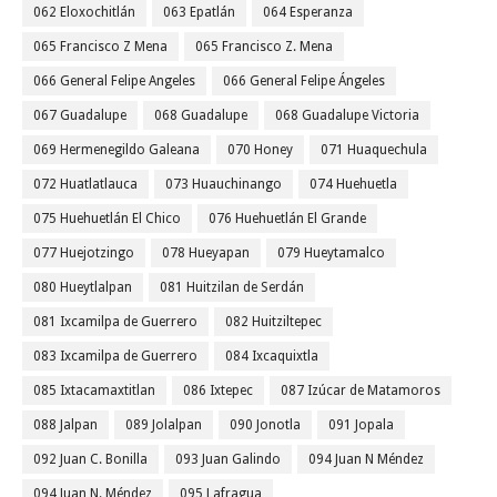
062 Eloxochitlán
063 Epatlán
064 Esperanza
065 Francisco Z Mena
065 Francisco Z. Mena
066 General Felipe Angeles
066 General Felipe Ángeles
067 Guadalupe
068 Guadalupe
068 Guadalupe Victoria
069 Hermenegildo Galeana
070 Honey
071 Huaquechula
072 Huatlatlauca
073 Huauchinango
074 Huehuetla
075 Huehuetlán El Chico
076 Huehuetlán El Grande
077 Huejotzingo
078 Hueyapan
079 Hueytamalco
080 Hueytlalpan
081 Huitzilan de Serdán
081 Ixcamilpa de Guerrero
082 Huitziltepec
083 Ixcamilpa de Guerrero
084 Ixcaquixtla
085 Ixtacamaxtitlan
086 Ixtepec
087 Izúcar de Matamoros
088 Jalpan
089 Jolalpan
090 Jonotla
091 Jopala
092 Juan C. Bonilla
093 Juan Galindo
094 Juan N Méndez
094 Juan N. Méndez
095 Lafragua