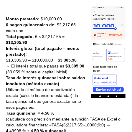
Monto prestado:
$10,000.00
6 pagos quincenales de:
$2,217.65
cada uno
Total pagado:
6 × $2,217.65 =
$13,305.90
Interés global (total pagado – monto
prestado):
$13,305.90 – $10,000.00 =
$3,305.90
→ El interés total que pagas es
$3,305.90
(33.059 % sobre el capital inicial).
Tasa de interés quincenal sobre saldos
insolutos (método exacto)
Utilizando el método de amortización
exacta (cálculo financiero estándar), la
tasa quincenal que genera exactamente
esos pagos es:
Tasa quincenal = 4.50 %
(calculada con precisión mediante la función TASA de Excel o
calculadora financiera: =TASA(6;2217.65;-10000;0;0) →
4.49998 % ≈
4.50 % quincenal
)