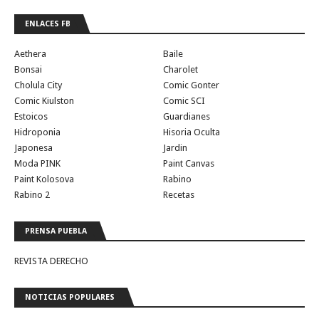
ENLACES FB
Aethera
Baile
Bonsai
Charolet
Cholula City
Comic Gonter
Comic Kiulston
Comic SCI
Estoicos
Guardianes
Hidroponia
Hisoria Oculta
Japonesa
Jardin
Moda PINK
Paint Canvas
Paint Kolosova
Rabino
Rabino 2
Recetas
PRENSA PUEBLA
REVISTA DERECHO
NOTICIAS POPULARES