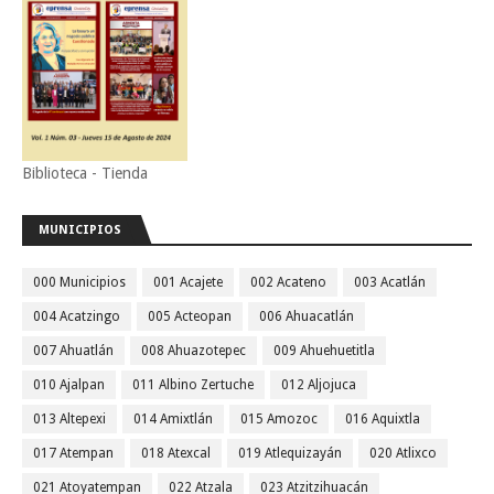
Biblioteca - Tienda
MUNICIPIOS
000 Municipios
001 Acajete
002 Acateno
003 Acatlán
004 Acatzingo
005 Acteopan
006 Ahuacatlán
007 Ahuatlán
008 Ahuazotepec
009 Ahuehuetitla
010 Ajalpan
011 Albino Zertuche
012 Aljojuca
013 Altepexi
014 Amixtlán
015 Amozoc
016 Aquixtla
017 Atempan
018 Atexcal
019 Atlequizayán
020 Atlixco
021 Atoyatempan
022 Atzala
023 Atzitzihuacán