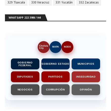
329 Tlaxcala
330 Veracruz
331 Yucatán
332 Zacatecas
WHATSAPP 222 3986 144
Cholula
MAPA
NODO
City
GOBIERNO
GOBIERNO ESTADO
MUNICIPIOS
FEDERAL
DIPUTADOS
PARTIDOS
INSEGURIDAD
NEGOCIOS
CORRUPCIÓN
OPINIÓN