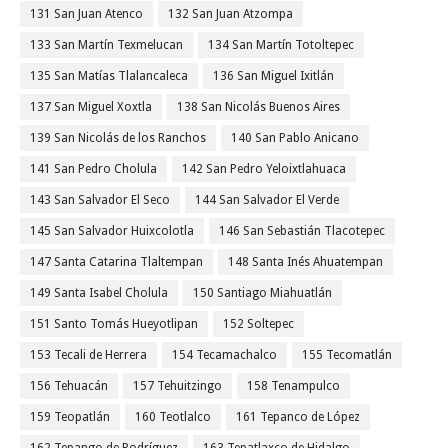
131 San Juan Atenco
132 San Juan Atzompa
133 San Martín Texmelucan
134 San Martín Totoltepec
135 San Matías Tlalancaleca
136 San Miguel Ixitlán
137 San Miguel Xoxtla
138 San Nicolás Buenos Aires
139 San Nicolás de los Ranchos
140 San Pablo Anicano
141 San Pedro Cholula
142 San Pedro Yeloixtlahuaca
143 San Salvador El Seco
144 San Salvador El Verde
145 San Salvador Huixcolotla
146 San Sebastián Tlacotepec
147 Santa Catarina Tlaltempan
148 Santa Inés Ahuatempan
149 Santa Isabel Cholula
150 Santiago Miahuatlán
151 Santo Tomás Hueyotlipan
152 Soltepec
153 Tecali de Herrera
154 Tecamachalco
155 Tecomatlán
156 Tehuacán
157 Tehuitzingo
158 Tenampulco
159 Teopatlán
160 Teotlalco
161 Tepanco de López