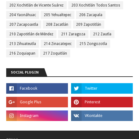
202 Xochitlán de Vicente Suárez
203 Xochitlán Todos Santos
204 Yaonáhuac
205 Yehualtepec
206 Zacapala
207 Zacapoaxtla
208 Zacatlán
209 Zapotitlán
210 Zapotitlán de Méndez
211 Zaragoza
212 Zautla
213 Zihuateutla
214 Zinacatepec
215 Zongozotla
216 Zoquiapan
217 Zoquitlán
SOCIAL PLUGIN