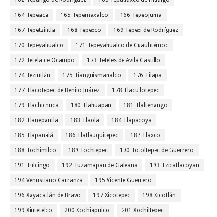
162 Tepango de Rodríguez
163 Tepatlaxco de Hidalgo
164 Tepeaca
165 Tepemaxalco
166 Tepeojuma
167 Tepetzintla
168 Tepexco
169 Tepexi de Rodríguez
170 Tepeyahualco
171 Tepeyahualco de Cuauhtémoc
172 Tetela de Ocampo
173 Teteles de Avila Castillo
174 Teziutlán
175 Tianguismanalco
176 Tilapa
177 Tlacotepec de Benito Juárez
178 Tlacuilotepec
179 Tlachichuca
180 Tlahuapan
181 Tlaltenango
182 Tlanepantla
183 Tlaola
184 Tlapacoya
185 Tlapanalá
186 Tlatlauquitepec
187 Tlaxco
188 Tochimilco
189 Tochtepec
190 Totoltepec de Guerrero
191 Tulcingo
192 Tuzamapan de Galeana
193 Tzicatlacoyan
194 Venustiano Carranza
195 Vicente Guerrero
196 Xayacatlán de Bravo
197 Xicotepec
198 Xicotlán
199 Xiutetelco
200 Xochiapulco
201 Xochiltepec