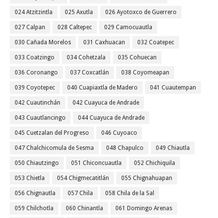
024 Atzitzintla
025 Axutla
026 Ayotoxco de Guerrero
027 Calpan
028 Caltepec
029 Camocuautla
030 Cañada Morelos
031 Caxhuacan
032 Coatepec
033 Coatzingo
034 Cohetzala
035 Cohuecan
036 Coronango
037 Coxcatlán
038 Coyomeapan
039 Coyotepec
040 Cuapiaxtla de Madero
041 Cuautempan
042 Cuautinchán
042 Cuayuca de Andrade
043 Cuautlancingo
044 Cuayuca de Andrade
045 Cuetzalan del Progreso
046 Cuyoaco
047 Chalchicomula de Sesma
048 Chapulco
049 Chiautla
050 Chiautzingo
051 Chiconcuautla
052 Chichiquila
053 Chietla
054 Chigmecatitlán
055 Chignahuapan
056 Chignautla
057 Chila
058 Chila de la Sal
059 Chilchotla
060 Chinantla
061 Domingo Arenas