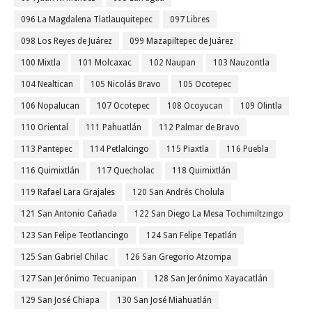
096 La Magdalena Tlatlauquitepec
097 Libres
098 Los Reyes de Juárez
099 Mazapiltepec de Juárez
100 Mixtla
101 Molcaxac
102 Naupan
103 Nauzontla
104 Nealtican
105 Nicolás Bravo
105 Ocotepec
106 Nopalucan
107 Ocotepec
108 Ocoyucan
109 Olintla
110 Oriental
111 Pahuatlán
112 Palmar de Bravo
113 Pantepec
114 Petlalcingo
115 Piaxtla
116 Puebla
116 Quimixtlán
117 Quecholac
118 Quimixtlán
119 Rafael Lara Grajales
120 San Andrés Cholula
121 San Antonio Cañada
122 San Diego La Mesa Tochimiltzingo
123 San Felipe Teotlancingo
124 San Felipe Tepatlán
125 San Gabriel Chilac
126 San Gregorio Atzompa
127 San Jerónimo Tecuanipan
128 San Jerónimo Xayacatlán
129 San José Chiapa
130 San José Miahuatlán