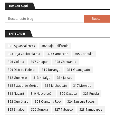
BUSCAR AQUÍ
ENTIDADES
301 Aguascalientes
302 Baja California
303 Baja California Sur
304 Campeche
305 Coahuila
306 Colima
307 Chiapas
308 Chihuahua
309 Distrito Federal
310 Durango
311 Guanajuato
312 Guerrero
313 Hidalgo
314 Jalisco
315 Estado de México
316 Michoacán
317 Morelos
318 Nayarit
319 Nuevo León
320 Oaxaca
321 Puebla
322 Querétaro
323 Quintana Roo
324 San Luis Potosí
325 Sinaloa
326 Sonora
327 Tabasco
328 Tamaulipas