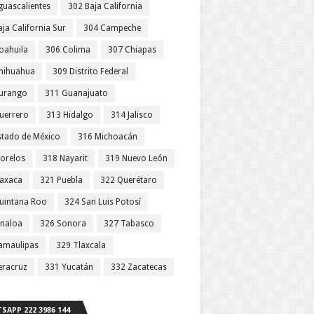
guascalientes
302 Baja California
ja California Sur
304 Campeche
oahuila
306 Colima
307 Chiapas
hihuahua
309 Distrito Federal
urango
311 Guanajuato
uerrero
313 Hidalgo
314 Jalisco
stado de México
316 Michoacán
orelos
318 Nayarit
319 Nuevo León
axaca
321 Puebla
322 Querétaro
uintana Roo
324 San Luis Potosí
inaloa
326 Sonora
327 Tabasco
amaulipas
329 Tlaxcala
eracruz
331 Yucatán
332 Zacatecas
SAPP 222 3986 144