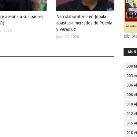
e asesina a sus padres
Narcolaboratorio en Jopala
O)
abastecía mercados de Puebla
y Veracruz
26, 2026
Bibliot
Julio 20, 2026
MUN
000 M
003 A
006 A
008 A
010 A
012 Al
015 
018 A