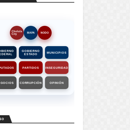
Cholula
MAPA
NODO
City
OBIERNO
GOBIERNO
MUNICIPIOS
EDERAL
ESTADO
PUTADOS
PARTIDOS
INSEGURIDAD
EGOCIOS
CORRUPCIÓN
OPINIÓN
SO