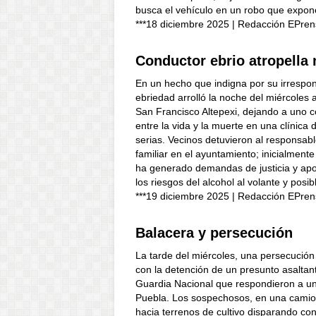
busca el vehículo en un robo que expone 
***18 diciembre 2025 | Redacción EPren
Conductor ebrio atropella
En un hecho que indigna por su irrespo
ebriedad arrolló la noche del miércoles
San Francisco Altepexi, dejando a uno 
entre la vida y la muerte en una clínica
serias. Vecinos detuvieron al responsab
familiar en el ayuntamiento; inicialment
ha generado demandas de justicia y apo
los riesgos del alcohol al volante y posi
***19 diciembre 2025 | Redacción EPren
Balacera y persecución
La tarde del miércoles, una persecució
con la detención de un presunto asaltant
Guardia Nacional que respondieron a un 
Puebla. Los sospechosos, en una camion
hacia terrenos de cultivo disparando con