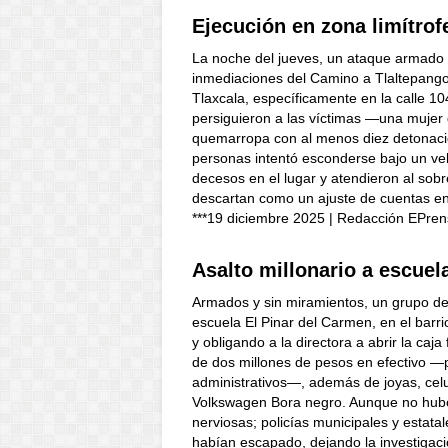
Ejecución en zona limítrof
La noche del jueves, un ataque armado d
inmediaciones del Camino a Tlaltepango,
Tlaxcala, específicamente en la calle 10
persiguieron a las víctimas —una mujer
quemarropa con al menos diez detonaci
personas intentó esconderse bajo un ve
decesos en el lugar y atendieron al sobr
descartan como un ajuste de cuentas en 
***19 diciembre 2025 | Redacción EPren
Asalto millonario a escuel
Armados y sin miramientos, un grupo de
escuela El Pinar del Carmen, en el barr
y obligando a la directora a abrir la caj
de dos millones de pesos en efectivo —
administrativos—, además de joyas, celu
Volkswagen Bora negro. Aunque no hubo d
nerviosas; policías municipales y estatal
habían escapado, dejando la investigaci