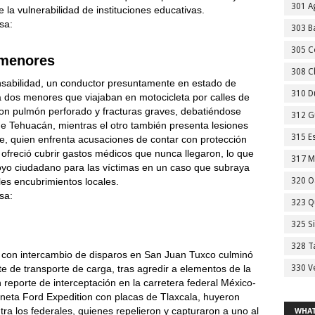
301 A
la vulnerabilidad de instituciones educativas.
sa:
303 Ba
305 C
 menores
308 C
nsabilidad, un conductor presuntamente en estado de
310 D
 a dos menores que viajaban en motocicleta por calles de
con pulmón perforado y fracturas graves, debatiéndose
312 G
 de Tehuacán, mientras el otro también presenta lesiones
315 E
le, quien enfrenta acusaciones de contar con protección
e ofreció cubrir gastos médicos que nunca llegaron, lo que
317 M
yo ciudadano para las víctimas en un caso que subraya
bles encubrimientos locales.
320 O
sa:
323 Q
325 S
328 T
n con intercambio de disparos en San Juan Tuxco culminó
e de transporte de carga, tras agredir a elementos de la
330 V
reporte de interceptación en la carretera federal México-
eta Ford Expedition con placas de Tlaxcala, huyeron
tra los federales, quienes repelieron y capturaron a uno al
WHAT