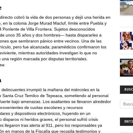
e
irecto cobró la vida de dos personas y dejó una herida en
 en la colonia Jorge Murad Macluf, límite entre Puebla y
4 Poniente de Villa Frontera. Sujetos desconocidos
 de unos 35 años y dos hombres— hasta dispararles a
ones que sembraron pánico entre vecinos. Una de las
hículo, pero fue alcanzada; paramédicos confirmaron los
eviviente, mientras autoridades investigan lo que no
una región marcada por disputas territoriales.
sa:
a
 delincuentes irrumpió la mañana del miércoles en la
BUSC
io Santa Cruz Temilco de Tepeaca, sometiendo al personal
a fuerte bajo amenazas. Los asaltantes se llevaron alrededor
provenientes de cuotas escolares y recursos
lares y dispositivos electrónicos, huyendo en un
isparos ni heridos graves, el personal sufrió crisis
ENTI
es llegaron tras alerta al 911, pero los responsables ya
ón en manos de la Fiscalía que recopila testimonios y