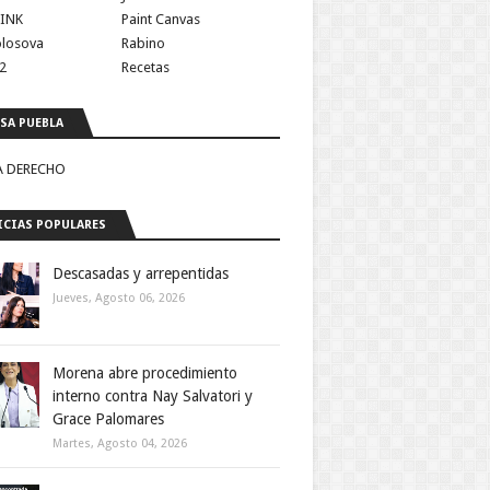
INK
Paint Canvas
olosova
Rabino
2
Recetas
SA PUEBLA
A DERECHO
CIAS POPULARES
Descasadas y arrepentidas
Jueves, Agosto 06, 2026
Morena abre procedimiento
interno contra Nay Salvatori y
Grace Palomares
Martes, Agosto 04, 2026