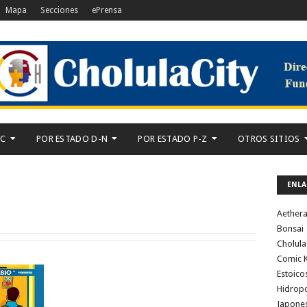
Mapa
Secciones
ePrensa
-C
POR ESTADO D-N
POR ESTADO P-Z
OTROS SITIOS
ENLA
Aether
Bonsai
Cholula
Comic K
Estoico
Hidrop
Japone