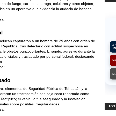
ma de fuego, cartuchos, droga, celulares y otros objetos,
blico en un operativo que evidencia la audacia de bandas
sa:
al
xmelucan capturaron a un hombre de 29 años con orden de
a República, tras detectarlo con actitud sospechosa en
G
F
rle objetos punzocortantes. El sujeto, agresivo durante la
mas oficiales y trasladado por personal federal, destacando
DI
s.
sa:
N
obado
ra, elementos de Seguridad Pública de Tehuacán y la
uperaron un tractocamión con caja seca reportado como
otipilco; el vehículo fue asegurado y la instalación
nales sobre posibles irregularidades.
ACCE
sa: