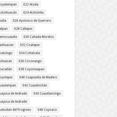
toyatempan
022 Atzala
tzitzihuacán
024 Atzitzintla
xutla
026 Ayotoxco de Guerrero
alpan
028 Caltepec
amocuautla
030 Cañada Morelos
axhuacan
032 Coatepec
oatzingo
034 Cohetzala
ohuecan
036 Coronango
oxcatlán
038 Coyomeapan
oyotepec
040 Cuapiaxtla de Madero
uautempan
042 Cuautinchán
uayuca de Andrade
043 Cuautlancingo
uayuca de Andrade
uetzalan del Progreso
046 Cuyoaco