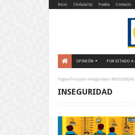
Inicio
CholulaCity
Puebla
Contacto
OPINIÓN
POR ESTADO A
Página Principal
inseguridad
INSEGURIDAD
INSEGURIDAD