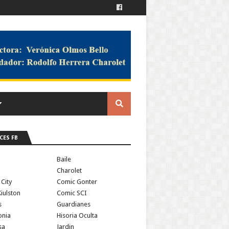
CES FB
a
Baile
Charolet
 City
Comic Gonter
iulston
Comic SCI
s
Guardianes
onia
Hisoria Oculta
sa
Jardin