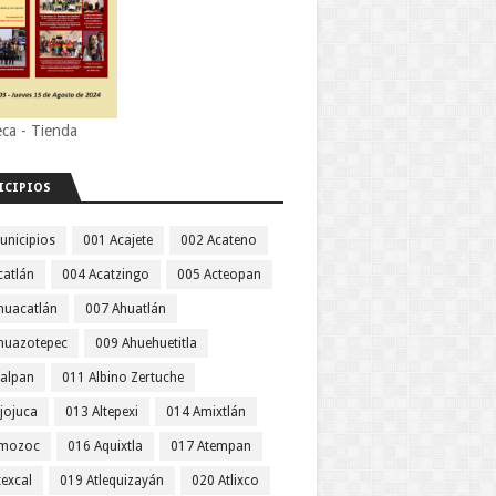
eca - Tienda
ICIPIOS
unicipios
001 Acajete
002 Acateno
catlán
004 Acatzingo
005 Acteopan
huacatlán
007 Ahuatlán
huazotepec
009 Ahuehuetitla
jalpan
011 Albino Zertuche
jojuca
013 Altepexi
014 Amixtlán
Amozoc
016 Aquixtla
017 Atempan
texcal
019 Atlequizayán
020 Atlixco