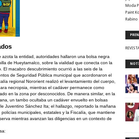
Moda P
Paint K
Rabino 
PREN
ados
REVIST
e azota la entidad, autoridades hallaron una bolsa negra
illa de Hueytamalco, sobre la vialidad que conecta con la
NOTI
. El macabro descubrimiento ocurrió a las seis de la
ntos de Seguridad Pública municipal que acordonaron el
calía regional Nororient realizó el levantamiento del cuerpo,
n para necropsia, mientras el cadáver permanece como
ado en la zona por desconocidos. De manera similar, en la
blana, un tambo ocultaba un cadáver envuelto en bolsas
lle Juventino Sánchez Ita; el hallazgo, reportado la mañana
 policías municipales, estatales y la Fiscalía, que mantiene
eserva mientras avanzan las diligencias en un contexto de
sa: