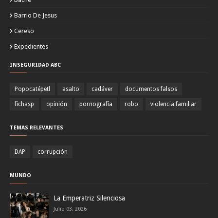
Barrio De Jesus
Cereso
Expedientes
INSEGURIDAD ABC
Popocatépetl
asalto
cadáver
documentos falsos
fichasp
opinión
pornografía
robo
violencia familiar
TEMAS RELEVANTES
DAP
corrupción
MUNDO
La Emperatriz Silenciosa
Julio 03, 2026