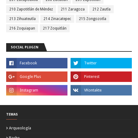
210 Zapotitlán de Méndez
211 Zaragoza
212 Zautla
213 Zihuateutla
214 Zinacatepec
215 Zongozotla
216 Zoquiapan
217 Zoquitlán
SOCIAL PLUGIN
TEMAS
Arqueología
Bache