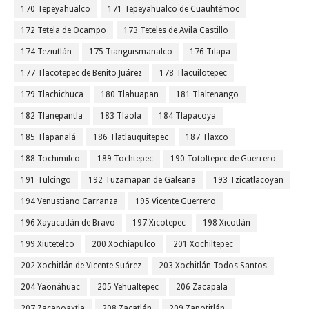
170 Tepeyahualco
171 Tepeyahualco de Cuauhtémoc
172 Tetela de Ocampo
173 Teteles de Avila Castillo
174 Teziutlán
175 Tianguismanalco
176 Tilapa
177 Tlacotepec de Benito Juárez
178 Tlacuilotepec
179 Tlachichuca
180 Tlahuapan
181 Tlaltenango
182 Tlanepantla
183 Tlaola
184 Tlapacoya
185 Tlapanalá
186 Tlatlauquitepec
187 Tlaxco
188 Tochimilco
189 Tochtepec
190 Totoltepec de Guerrero
191 Tulcingo
192 Tuzamapan de Galeana
193 Tzicatlacoyan
194 Venustiano Carranza
195 Vicente Guerrero
196 Xayacatlán de Bravo
197 Xicotepec
198 Xicotlán
199 Xiutetelco
200 Xochiapulco
201 Xochiltepec
202 Xochitlán de Vicente Suárez
203 Xochitlán Todos Santos
204 Yaonáhuac
205 Yehualtepec
206 Zacapala
207 Zacapoaxtla
208 Zacatlán
209 Zapotitlán