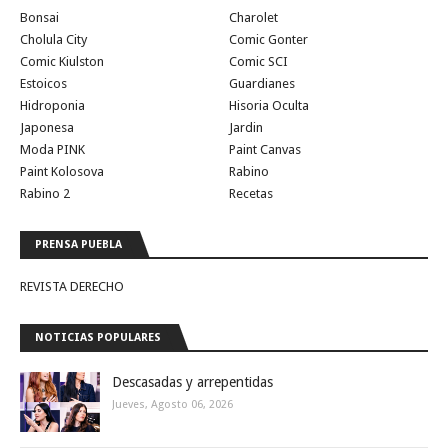
Bonsai
Charolet
Cholula City
Comic Gonter
Comic Kiulston
Comic SCI
Estoicos
Guardianes
Hidroponia
Hisoria Oculta
Japonesa
Jardin
Moda PINK
Paint Canvas
Paint Kolosova
Rabino
Rabino 2
Recetas
PRENSA PUEBLA
REVISTA DERECHO
NOTICIAS POPULARES
Descasadas y arrepentidas
Jueves, Agosto 06, 2026