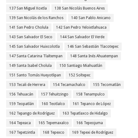
137 San Miguel Xoxtla
138 San Nicolás Buenos Aires
139 San Nicolás de los Ranchos
140 San Pablo Anicano
141 San Pedro Cholula
142 San Pedro Yeloixtlahuaca
143 San Salvador El Seco
144 San Salvador El Verde
145 San Salvador Huixcolotla
146 San Sebastián Tlacotepec
147 Santa Catarina Tlaltempan
148 Santa Inés Ahuatempan
149 Santa Isabel Cholula
150 Santiago Miahuatlán
151 Santo Tomás Hueyotlipan
152 Soltepec
153 Tecali de Herrera
154 Tecamachalco
155 Tecomatlán
156 Tehuacán
157 Tehuitzingo
158 Tenampulco
159 Teopatlán
160 Teotlalco
161 Tepanco de López
162 Tepango de Rodríguez
163 Tepatlaxco de Hidalgo
164 Tepeaca
165 Tepemaxalco
166 Tepeojuma
167 Tepetzintla
168 Tepexco
169 Tepexi de Rodríguez