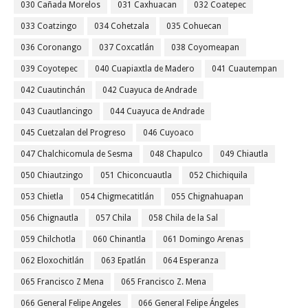
030 Cañada Morelos
031 Caxhuacan
032 Coatepec
033 Coatzingo
034 Cohetzala
035 Cohuecan
036 Coronango
037 Coxcatlán
038 Coyomeapan
039 Coyotepec
040 Cuapiaxtla de Madero
041 Cuautempan
042 Cuautinchán
042 Cuayuca de Andrade
043 Cuautlancingo
044 Cuayuca de Andrade
045 Cuetzalan del Progreso
046 Cuyoaco
047 Chalchicomula de Sesma
048 Chapulco
049 Chiautla
050 Chiautzingo
051 Chiconcuautla
052 Chichiquila
053 Chietla
054 Chigmecatitlán
055 Chignahuapan
056 Chignautla
057 Chila
058 Chila de la Sal
059 Chilchotla
060 Chinantla
061 Domingo Arenas
062 Eloxochitlán
063 Epatlán
064 Esperanza
065 Francisco Z Mena
065 Francisco Z. Mena
066 General Felipe Angeles
066 General Felipe Ángeles