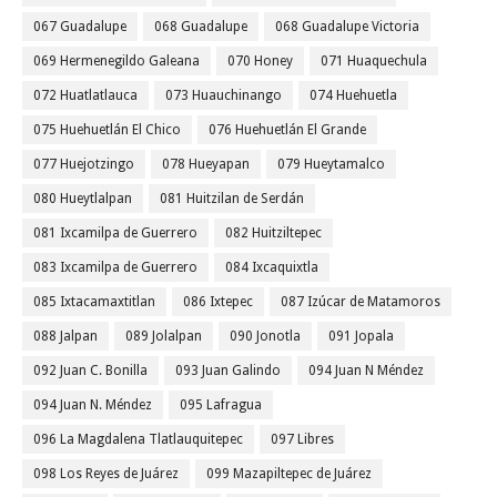
067 Guadalupe
068 Guadalupe
068 Guadalupe Victoria
069 Hermenegildo Galeana
070 Honey
071 Huaquechula
072 Huatlatlauca
073 Huauchinango
074 Huehuetla
075 Huehuetlán El Chico
076 Huehuetlán El Grande
077 Huejotzingo
078 Hueyapan
079 Hueytamalco
080 Hueytlalpan
081 Huitzilan de Serdán
081 Ixcamilpa de Guerrero
082 Huitziltepec
083 Ixcamilpa de Guerrero
084 Ixcaquixtla
085 Ixtacamaxtitlan
086 Ixtepec
087 Izúcar de Matamoros
088 Jalpan
089 Jolalpan
090 Jonotla
091 Jopala
092 Juan C. Bonilla
093 Juan Galindo
094 Juan N Méndez
094 Juan N. Méndez
095 Lafragua
096 La Magdalena Tlatlauquitepec
097 Libres
098 Los Reyes de Juárez
099 Mazapiltepec de Juárez