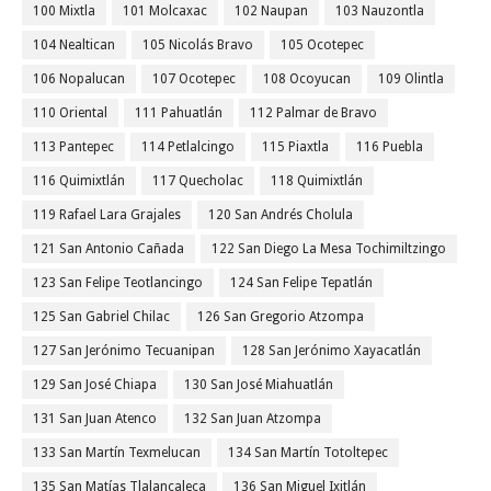
100 Mixtla
101 Molcaxac
102 Naupan
103 Nauzontla
104 Nealtican
105 Nicolás Bravo
105 Ocotepec
106 Nopalucan
107 Ocotepec
108 Ocoyucan
109 Olintla
110 Oriental
111 Pahuatlán
112 Palmar de Bravo
113 Pantepec
114 Petlalcingo
115 Piaxtla
116 Puebla
116 Quimixtlán
117 Quecholac
118 Quimixtlán
119 Rafael Lara Grajales
120 San Andrés Cholula
121 San Antonio Cañada
122 San Diego La Mesa Tochimiltzingo
123 San Felipe Teotlancingo
124 San Felipe Tepatlán
125 San Gabriel Chilac
126 San Gregorio Atzompa
127 San Jerónimo Tecuanipan
128 San Jerónimo Xayacatlán
129 San José Chiapa
130 San José Miahuatlán
131 San Juan Atenco
132 San Juan Atzompa
133 San Martín Texmelucan
134 San Martín Totoltepec
135 San Matías Tlalancaleca
136 San Miguel Ixitlán