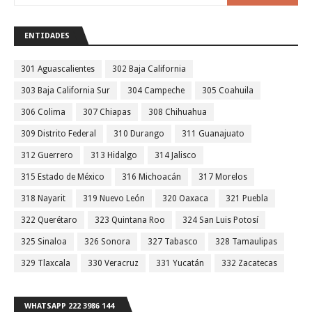
ENTIDADES
301 Aguascalientes
302 Baja California
303 Baja California Sur
304 Campeche
305 Coahuila
306 Colima
307 Chiapas
308 Chihuahua
309 Distrito Federal
310 Durango
311 Guanajuato
312 Guerrero
313 Hidalgo
314 Jalisco
315 Estado de México
316 Michoacán
317 Morelos
318 Nayarit
319 Nuevo León
320 Oaxaca
321 Puebla
322 Querétaro
323 Quintana Roo
324 San Luis Potosí
325 Sinaloa
326 Sonora
327 Tabasco
328 Tamaulipas
329 Tlaxcala
330 Veracruz
331 Yucatán
332 Zacatecas
WHATSAPP 222 3986 144