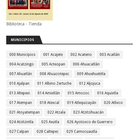
Biblioteca - Tienda
MUNICIPIOS
000 Municipios
001 Acajete
002 Acateno
003 Acatlán
004 Acatzingo
005 Acteopan
006 Ahuacatlán
007 Ahuatlán
008 Ahuazotepec
009 Ahuehuetitla
010 Ajalpan
011 Albino Zertuche
012 Aljojuca
013 Altepexi
014 Amixtlán
015 Amozoc
016 Aquixtla
017 Atempan
018 Atexcal
019 Atlequizayán
020 Atlixco
021 Atoyatempan
022 Atzala
023 Atzitzihuacán
024 Atzitzintla
025 Axutla
026 Ayotoxco de Guerrero
027 Calpan
028 Caltepec
029 Camocuautla