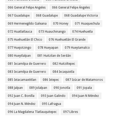
066 General Felipe Angeles
066 General Felipe Ángeles
067 Guadalupe
068 Guadalupe
068 Guadalupe Victoria
069 Hermenegildo Galeana
070 Honey
071 Huaquechula
072 Huatlatlauca
073 Huauchinango
074 Huehuetla
075 Huehuetlán El Chico
076 Huehuetlán El Grande
077 Huejotzingo
078 Hueyapan
079 Hueytamalco
080 Hueytlalpan
081 Huitzilan de Serdán
081 Ixcamilpa de Guerrero
082 Huitziltepec
083 Ixcamilpa de Guerrero
084 Ixcaquixtla
085 Ixtacamaxtitlan
086 Ixtepec
087 Izúcar de Matamoros
088 Jalpan
089 Jolalpan
090 Jonotla
091 Jopala
092 Juan C. Bonilla
093 Juan Galindo
094 Juan N Méndez
094 Juan N. Méndez
095 Lafragua
096 La Magdalena Tlatlauquitepec
097 Libres