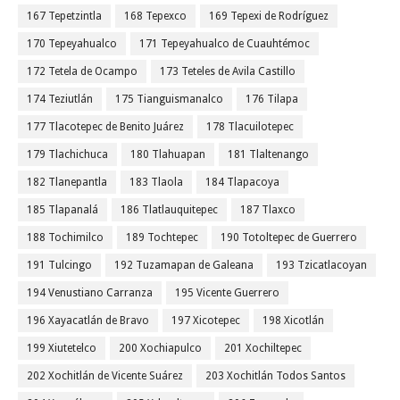
167 Tepetzintla
168 Tepexco
169 Tepexi de Rodríguez
170 Tepeyahualco
171 Tepeyahualco de Cuauhtémoc
172 Tetela de Ocampo
173 Teteles de Avila Castillo
174 Teziutlán
175 Tianguismanalco
176 Tilapa
177 Tlacotepec de Benito Juárez
178 Tlacuilotepec
179 Tlachichuca
180 Tlahuapan
181 Tlaltenango
182 Tlanepantla
183 Tlaola
184 Tlapacoya
185 Tlapanalá
186 Tlatlauquitepec
187 Tlaxco
188 Tochimilco
189 Tochtepec
190 Totoltepec de Guerrero
191 Tulcingo
192 Tuzamapan de Galeana
193 Tzicatlacoyan
194 Venustiano Carranza
195 Vicente Guerrero
196 Xayacatlán de Bravo
197 Xicotepec
198 Xicotlán
199 Xiutetelco
200 Xochiapulco
201 Xochiltepec
202 Xochitlán de Vicente Suárez
203 Xochitlán Todos Santos