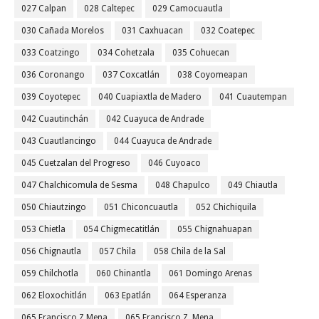
027 Calpan
028 Caltepec
029 Camocuautla
030 Cañada Morelos
031 Caxhuacan
032 Coatepec
033 Coatzingo
034 Cohetzala
035 Cohuecan
036 Coronango
037 Coxcatlán
038 Coyomeapan
039 Coyotepec
040 Cuapiaxtla de Madero
041 Cuautempan
042 Cuautinchán
042 Cuayuca de Andrade
043 Cuautlancingo
044 Cuayuca de Andrade
045 Cuetzalan del Progreso
046 Cuyoaco
047 Chalchicomula de Sesma
048 Chapulco
049 Chiautla
050 Chiautzingo
051 Chiconcuautla
052 Chichiquila
053 Chietla
054 Chigmecatitlán
055 Chignahuapan
056 Chignautla
057 Chila
058 Chila de la Sal
059 Chilchotla
060 Chinantla
061 Domingo Arenas
062 Eloxochitlán
063 Epatlán
064 Esperanza
065 Francisco Z Mena
065 Francisco Z. Mena