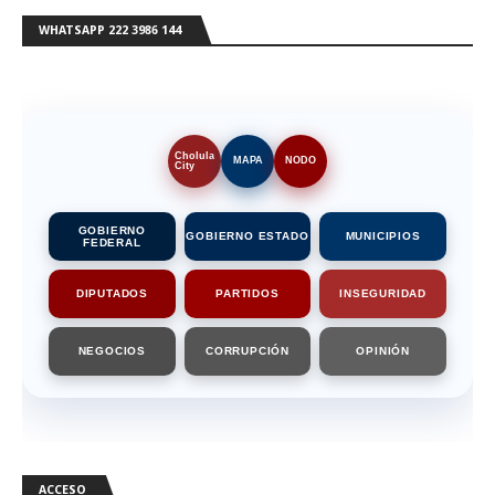
WHATSAPP 222 3986 144
Cholula
MAPA
NODO
City
GOBIERNO
GOBIERNO ESTADO
MUNICIPIOS
FEDERAL
DIPUTADOS
PARTIDOS
INSEGURIDAD
NEGOCIOS
CORRUPCIÓN
OPINIÓN
ACCESO