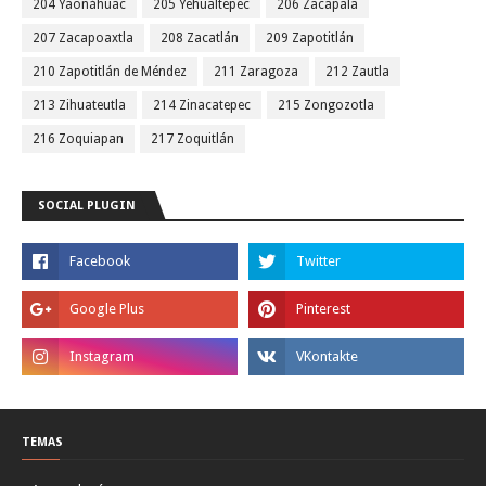
204 Yaonáhuac
205 Yehualtepec
206 Zacapala
207 Zacapoaxtla
208 Zacatlán
209 Zapotitlán
210 Zapotitlán de Méndez
211 Zaragoza
212 Zautla
213 Zihuateutla
214 Zinacatepec
215 Zongozotla
216 Zoquiapan
217 Zoquitlán
SOCIAL PLUGIN
TEMAS