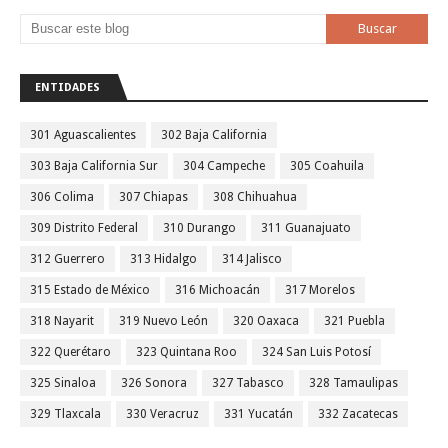
ENTIDADES
301 Aguascalientes
302 Baja California
303 Baja California Sur
304 Campeche
305 Coahuila
306 Colima
307 Chiapas
308 Chihuahua
309 Distrito Federal
310 Durango
311 Guanajuato
312 Guerrero
313 Hidalgo
314 Jalisco
315 Estado de México
316 Michoacán
317 Morelos
318 Nayarit
319 Nuevo León
320 Oaxaca
321 Puebla
322 Querétaro
323 Quintana Roo
324 San Luis Potosí
325 Sinaloa
326 Sonora
327 Tabasco
328 Tamaulipas
329 Tlaxcala
330 Veracruz
331 Yucatán
332 Zacatecas