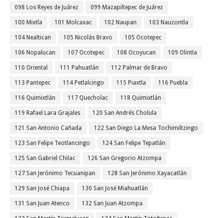
098 Los Reyes de Juárez
099 Mazapiltepec de Juárez
100 Mixtla
101 Molcaxac
102 Naupan
103 Nauzontla
104 Nealtican
105 Nicolás Bravo
105 Ocotepec
106 Nopalucan
107 Ocotepec
108 Ocoyucan
109 Olintla
110 Oriental
111 Pahuatlán
112 Palmar de Bravo
113 Pantepec
114 Petlalcingo
115 Piaxtla
116 Puebla
116 Quimixtlán
117 Quecholac
118 Quimixtlán
119 Rafael Lara Grajales
120 San Andrés Cholula
121 San Antonio Cañada
122 San Diego La Mesa Tochimiltzingo
123 San Felipe Teotlancingo
124 San Felipe Tepatlán
125 San Gabriel Chilac
126 San Gregorio Atzompa
127 San Jerónimo Tecuanipan
128 San Jerónimo Xayacatlán
129 San José Chiapa
130 San José Miahuatlán
131 San Juan Atenco
132 San Juan Atzompa