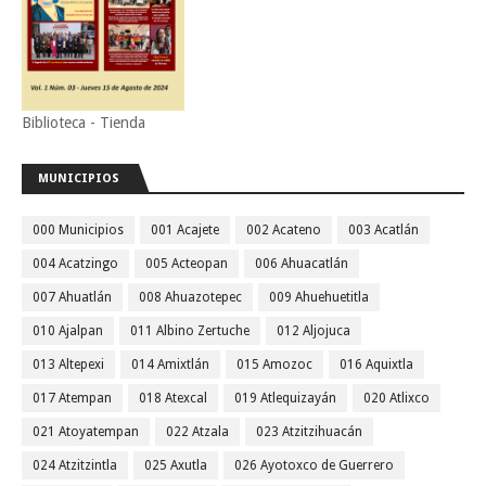
Biblioteca - Tienda
MUNICIPIOS
000 Municipios
001 Acajete
002 Acateno
003 Acatlán
004 Acatzingo
005 Acteopan
006 Ahuacatlán
007 Ahuatlán
008 Ahuazotepec
009 Ahuehuetitla
010 Ajalpan
011 Albino Zertuche
012 Aljojuca
013 Altepexi
014 Amixtlán
015 Amozoc
016 Aquixtla
017 Atempan
018 Atexcal
019 Atlequizayán
020 Atlixco
021 Atoyatempan
022 Atzala
023 Atzitzihuacán
024 Atzitzintla
025 Axutla
026 Ayotoxco de Guerrero