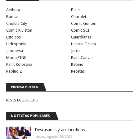
Aethera
Baile
Bonsai
Charolet
Cholula City
Comic Gonter
Comic Kiulston
Comic SCI
Estoicos
Guardianes
Hidroponia
Hisoria Oculta
Japonesa
Jardin
Moda PINK
Paint Canvas
Paint Kolosova
Rabino
Rabino 2
Recetas
PRENSA PUEBLA
REVISTA DERECHO
NOTICIAS POPULARES
Descasadas y arrepentidas
Jueves, Agosto 06, 2026