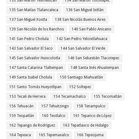
133 San Martín Texmelucan
134 San Martín Totoltepec
135 San Matías Tlalancaleca
136 San Miguel Ixitlán
137 San Miguel Xoxtla
138 San Nicolás Buenos Aires
139 San Nicolás de los Ranchos
140 San Pablo Anicano
141 San Pedro Cholula
142 San Pedro Yeloixtlahuaca
143 San Salvador El Seco
144 San Salvador El Verde
145 San Salvador Huixcolotla
146 San Sebastián Tlacotepec
147 Santa Catarina Tlaltempan
148 Santa Inés Ahuatempan
149 Santa Isabel Cholula
150 Santiago Miahuatlán
151 Santo Tomás Hueyotlipan
152 Soltepec
153 Tecali de Herrera
154 Tecamachalco
155 Tecomatlán
156 Tehuacán
157 Tehuitzingo
158 Tenampulco
159 Teopatlán
160 Teotlalco
161 Tepanco de López
162 Tepango de Rodríguez
163 Tepatlaxco de Hidalgo
164 Tepeaca
165 Tepemaxalco
166 Tepeojuma