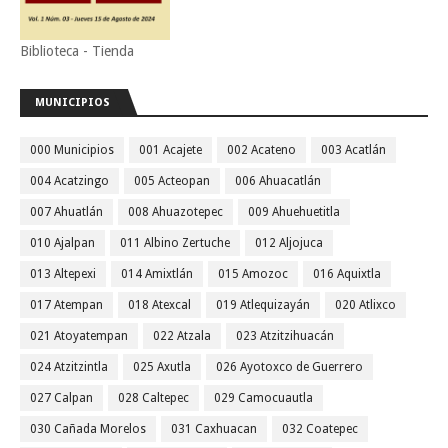
Biblioteca - Tienda
MUNICIPIOS
000 Municipios
001 Acajete
002 Acateno
003 Acatlán
004 Acatzingo
005 Acteopan
006 Ahuacatlán
007 Ahuatlán
008 Ahuazotepec
009 Ahuehuetitla
010 Ajalpan
011 Albino Zertuche
012 Aljojuca
013 Altepexi
014 Amixtlán
015 Amozoc
016 Aquixtla
017 Atempan
018 Atexcal
019 Atlequizayán
020 Atlixco
021 Atoyatempan
022 Atzala
023 Atzitzihuacán
024 Atzitzintla
025 Axutla
026 Ayotoxco de Guerrero
027 Calpan
028 Caltepec
029 Camocuautla
030 Cañada Morelos
031 Caxhuacan
032 Coatepec