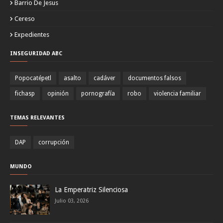
Barrio De Jesus
Cereso
Expedientes
INSEGURIDAD ABC
Popocatépetl
asalto
cadáver
documentos falsos
fichasp
opinión
pornografía
robo
violencia familiar
TEMAS RELEVANTES
DAP
corrupción
MUNDO
La Emperatriz Silenciosa
Julio 03, 2026