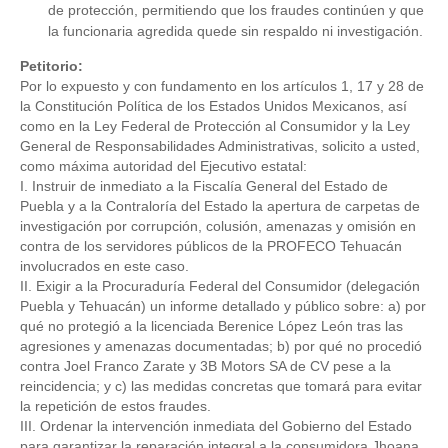
de protección, permitiendo que los fraudes continúen y que 
la funcionaria agredida quede sin respaldo ni investigación.
Petitorio:
Por lo expuesto y con fundamento en los artículos 1, 17 y 28 de 
la Constitución Política de los Estados Unidos Mexicanos, así 
como en la Ley Federal de Protección al Consumidor y la Ley 
General de Responsabilidades Administrativas, solicito a usted, 
como máxima autoridad del Ejecutivo estatal:  
I. Instruir de inmediato a la Fiscalía General del Estado de 
Puebla y a la Contraloría del Estado la apertura de carpetas de 
investigación por corrupción, colusión, amenazas y omisión en 
contra de los servidores públicos de la PROFECO Tehuacán 
involucrados en este caso.  
II. Exigir a la Procuraduría Federal del Consumidor (delegación 
Puebla y Tehuacán) un informe detallado y público sobre: a) por 
qué no protegió a la licenciada Berenice López León tras las 
agresiones y amenazas documentadas; b) por qué no procedió 
contra Joel Franco Zarate y 3B Motors SA de CV pese a la 
reincidencia; y c) las medidas concretas que tomará para evitar 
la repetición de estos fraudes.  
III. Ordenar la intervención inmediata del Gobierno del Estado 
para garantizar la reparación integral a la consumidora Jhoana 