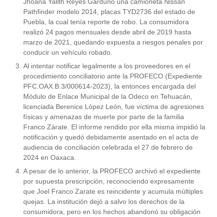
Jhoana Yalith Reyes Garduño una camioneta Nissan 
Pathfinder modelo 2014, placas TYD2736 del estado de 
Puebla, la cual tenía reporte de robo. La consumidora 
realizó 24 pagos mensuales desde abril de 2019 hasta 
marzo de 2021, quedando expuesta a riesgos penales por 
conducir un vehículo robado.  
Al intentar notificar legalmente a los proveedores en el 
procedimiento conciliatorio ante la PROFECO (Expediente 
PFC.OAX.B.3/000614-2023), la entonces encargada del 
Módulo de Enlace Municipal de la Odeco en Tehuacán, 
licenciada Berenice López León, fue víctima de agresiones 
físicas y amenazas de muerte por parte de la familia 
Franco Zárate. El informe rendido por ella misma impidió la 
notificación y quedó debidamente asentado en el acta de 
audiencia de conciliación celebrada el 27 de febrero de 
2024 en Oaxaca.  
A pesar de lo anterior, la PROFECO archivó el expediente 
por supuesta prescripción, reconociendo expresamente 
que Joel Franco Zarate es reincidente y acumula múltiples 
quejas. La institución dejó a salvo los derechos de la 
consumidora, pero en los hechos abandonó su obligación 