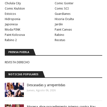
Cholula City
Comic Gonter
Comic Kiulston
Comic SCI
Estoicos
Guardianes
Hidroponia
Hisoria Oculta
Japonesa
Jardin
Moda PINK
Paint Canvas
Paint Kolosova
Rabino
Rabino 2
Recetas
PRENSA PUEBLA
REVISTA DERECHO
NOTICIAS POPULARES
Descasadas y arrepentidas
Jueves, Agosto 06, 2026
Morena abre procedimiento interno contra Nay