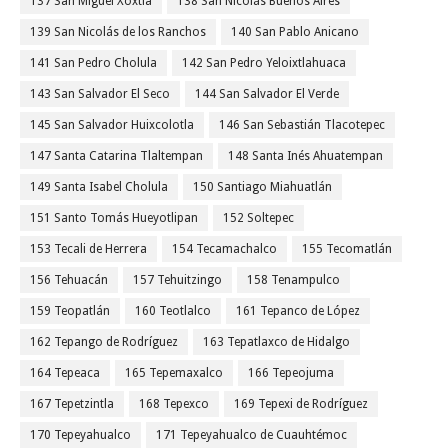
137 San Miguel Xoxtla
138 San Nicolás Buenos Aires
139 San Nicolás de los Ranchos
140 San Pablo Anicano
141 San Pedro Cholula
142 San Pedro Yeloixtlahuaca
143 San Salvador El Seco
144 San Salvador El Verde
145 San Salvador Huixcolotla
146 San Sebastián Tlacotepec
147 Santa Catarina Tlaltempan
148 Santa Inés Ahuatempan
149 Santa Isabel Cholula
150 Santiago Miahuatlán
151 Santo Tomás Hueyotlipan
152 Soltepec
153 Tecali de Herrera
154 Tecamachalco
155 Tecomatlán
156 Tehuacán
157 Tehuitzingo
158 Tenampulco
159 Teopatlán
160 Teotlalco
161 Tepanco de López
162 Tepango de Rodríguez
163 Tepatlaxco de Hidalgo
164 Tepeaca
165 Tepemaxalco
166 Tepeojuma
167 Tepetzintla
168 Tepexco
169 Tepexi de Rodríguez
170 Tepeyahualco
171 Tepeyahualco de Cuauhtémoc