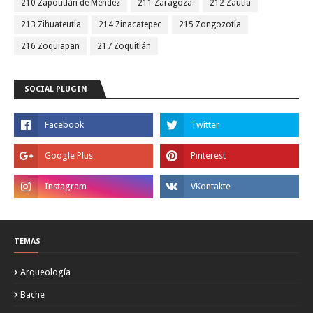
210 Zapotitlán de Méndez
211 Zaragoza
212 Zautla
213 Zihuateutla
214 Zinacatepec
215 Zongozotla
216 Zoquiapan
217 Zoquitlán
SOCIAL PLUGIN
TEMAS
Arqueología
Bache