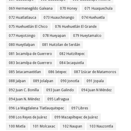
069 Hermenegildo Galeana
070 Honey
071 Huaquechula
072 Huatlatlauca
073 Huauchinango
074 Huehuetla
075 Huehuetlán El Chico
076 Huehuetlán El Grande
077 Huejotzingo
078 Hueyapan
079 Hueytamalco
080 Hueytlalpan
081 Huitzilan de Serdán
081 Ixcamilpa de Guerrero
082 Huitziltepec
083 Ixcamilpa de Guerrero
084 Ixcaquixtla
085 Ixtacamaxtitlan
086 Ixtepec
087 Izúcar de Matamoros
088 Jalpan
089 Jolalpan
090 Jonotla
091 Jopala
092 Juan C. Bonilla
093 Juan Galindo
094 Juan N Méndez
094 Juan N. Méndez
095 Lafragua
096 La Magdalena Tlatlauquitepec
097 Libres
098 Los Reyes de Juárez
099 Mazapiltepec de Juárez
100 Mixtla
101 Molcaxac
102 Naupan
103 Nauzontla