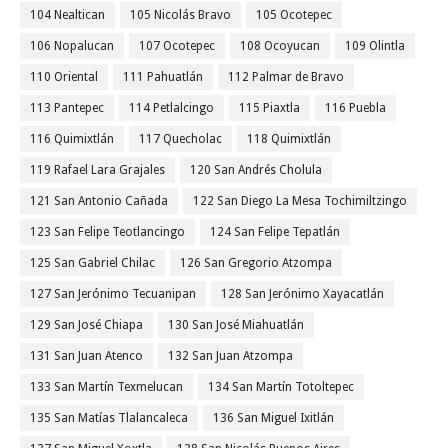
104 Nealtican
105 Nicolás Bravo
105 Ocotepec
106 Nopalucan
107 Ocotepec
108 Ocoyucan
109 Olintla
110 Oriental
111 Pahuatlán
112 Palmar de Bravo
113 Pantepec
114 Petlalcingo
115 Piaxtla
116 Puebla
116 Quimixtlán
117 Quecholac
118 Quimixtlán
119 Rafael Lara Grajales
120 San Andrés Cholula
121 San Antonio Cañada
122 San Diego La Mesa Tochimiltzingo
123 San Felipe Teotlancingo
124 San Felipe Tepatlán
125 San Gabriel Chilac
126 San Gregorio Atzompa
127 San Jerónimo Tecuanipan
128 San Jerónimo Xayacatlán
129 San José Chiapa
130 San José Miahuatlán
131 San Juan Atenco
132 San Juan Atzompa
133 San Martín Texmelucan
134 San Martín Totoltepec
135 San Matías Tlalancaleca
136 San Miguel Ixitlán