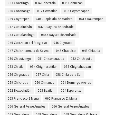
033 Coatzingo
034 Cohetzala
035 Cohuecan
036 Coronango
037 Coxcatlán
038 Coyomeapan
039 Coyotepec
040 Cuapiaxtla de Madero
041 Cuautempan
042 Cuautinchán
042 Cuayuca de Andrade
043 Cuautlancingo
044 Cuayuca de Andrade
045 Cuetzalan del Progreso
046 Cuyoaco
047 Chalchicomula de Sesma
048 Chapulco
049 Chiautla
050 Chiautzingo
051 Chiconcuautla
052 Chichiquila
053 Chietla
054 Chigmecatitlán
055 Chignahuapan
056 Chignautla
057 Chila
058 Chila de la Sal
059 Chilchotla
060 Chinantla
061 Domingo Arenas
062 Eloxochitlán
063 Epatlán
064 Esperanza
065 Francisco Z Mena
065 Francisco Z. Mena
066 General Felipe Angeles
066 General Felipe Ángeles
067 Guadalupe
068 Guadalupe
068 Guadalupe Victoria