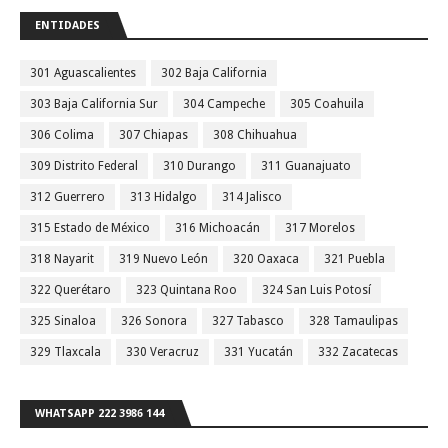
ENTIDADES
301 Aguascalientes
302 Baja California
303 Baja California Sur
304 Campeche
305 Coahuila
306 Colima
307 Chiapas
308 Chihuahua
309 Distrito Federal
310 Durango
311 Guanajuato
312 Guerrero
313 Hidalgo
314 Jalisco
315 Estado de México
316 Michoacán
317 Morelos
318 Nayarit
319 Nuevo León
320 Oaxaca
321 Puebla
322 Querétaro
323 Quintana Roo
324 San Luis Potosí
325 Sinaloa
326 Sonora
327 Tabasco
328 Tamaulipas
329 Tlaxcala
330 Veracruz
331 Yucatán
332 Zacatecas
WHATSAPP 222 3986 144