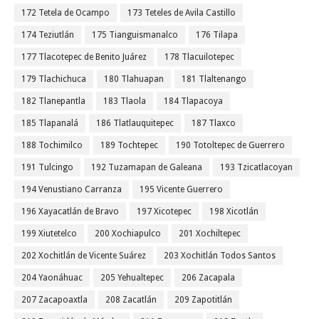
172 Tetela de Ocampo
173 Teteles de Avila Castillo
174 Teziutlán
175 Tianguismanalco
176 Tilapa
177 Tlacotepec de Benito Juárez
178 Tlacuilotepec
179 Tlachichuca
180 Tlahuapan
181 Tlaltenango
182 Tlanepantla
183 Tlaola
184 Tlapacoya
185 Tlapanalá
186 Tlatlauquitepec
187 Tlaxco
188 Tochimilco
189 Tochtepec
190 Totoltepec de Guerrero
191 Tulcingo
192 Tuzamapan de Galeana
193 Tzicatlacoyan
194 Venustiano Carranza
195 Vicente Guerrero
196 Xayacatlán de Bravo
197 Xicotepec
198 Xicotlán
199 Xiutetelco
200 Xochiapulco
201 Xochiltepec
202 Xochitlán de Vicente Suárez
203 Xochitlán Todos Santos
204 Yaonáhuac
205 Yehualtepec
206 Zacapala
207 Zacapoaxtla
208 Zacatlán
209 Zapotitlán