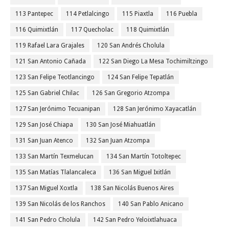
113 Pantepec
114 Petlalcingo
115 Piaxtla
116 Puebla
116 Quimixtlán
117 Quecholac
118 Quimixtlán
119 Rafael Lara Grajales
120 San Andrés Cholula
121 San Antonio Cañada
122 San Diego La Mesa Tochimiltzingo
123 San Felipe Teotlancingo
124 San Felipe Tepatlán
125 San Gabriel Chilac
126 San Gregorio Atzompa
127 San Jerónimo Tecuanipan
128 San Jerónimo Xayacatlán
129 San José Chiapa
130 San José Miahuatlán
131 San Juan Atenco
132 San Juan Atzompa
133 San Martín Texmelucan
134 San Martín Totoltepec
135 San Matías Tlalancaleca
136 San Miguel Ixitlán
137 San Miguel Xoxtla
138 San Nicolás Buenos Aires
139 San Nicolás de los Ranchos
140 San Pablo Anicano
141 San Pedro Cholula
142 San Pedro Yeloixtlahuaca