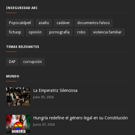
INSEGURIDAD ABC
Popocatépetl
asalto
cadáver
documentos falsos
fichasp
opinión
pornografía
robo
violencia familiar
TEMAS RELEVANTES
DAP
corrupción
MUNDO
La Emperatriz Silenciosa
Julio 03, 2026
Hungría redefine el género legal en su Constitución
Junio 07, 2026