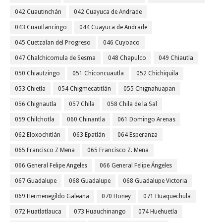
042 Cuautinchán
042 Cuayuca de Andrade
043 Cuautlancingo
044 Cuayuca de Andrade
045 Cuetzalan del Progreso
046 Cuyoaco
047 Chalchicomula de Sesma
048 Chapulco
049 Chiautla
050 Chiautzingo
051 Chiconcuautla
052 Chichiquila
053 Chietla
054 Chigmecatitlán
055 Chignahuapan
056 Chignautla
057 Chila
058 Chila de la Sal
059 Chilchotla
060 Chinantla
061 Domingo Arenas
062 Eloxochitlán
063 Epatlán
064 Esperanza
065 Francisco Z Mena
065 Francisco Z. Mena
066 General Felipe Angeles
066 General Felipe Ángeles
067 Guadalupe
068 Guadalupe
068 Guadalupe Victoria
069 Hermenegildo Galeana
070 Honey
071 Huaquechula
072 Huatlatlauca
073 Huauchinango
074 Huehuetla