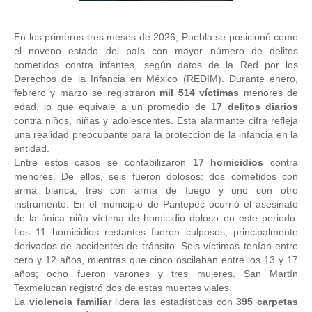
En los primeros tres meses de 2026, Puebla se posicionó como 
el noveno estado del país con mayor número de delitos 
cometidos contra infantes, según datos de la Red por los 
Derechos de la Infancia en México (REDIM). Durante enero, 
febrero y marzo se registraron 
mil 514 víctimas
 menores de 
edad, lo que equivale a un promedio de 
17 delitos diarios
contra niños, niñas y adolescentes. Esta alarmante cifra refleja 
una realidad preocupante para la protección de la infancia en la 
entidad. 
Entre estos casos se contabilizaron 
17 homicidios
 contra 
menores. De ellos, seis fueron dolosos: dos cometidos con 
arma blanca, tres con arma de fuego y uno con otro 
instrumento. En el municipio de Pantepec ocurrió el asesinato 
de la única niña víctima de homicidio doloso en este periodo. 
Los 11 homicidios restantes fueron culposos, principalmente 
derivados de accidentes de tránsito. Seis víctimas tenían entre 
cero y 12 años, mientras que cinco oscilaban entre los 13 y 17 
años; ocho fueron varones y tres mujeres. San Martín 
Texmelucan registró dos de estas muertes viales. 
La 
violencia familiar
 lidera las estadísticas con 
395 carpetas 