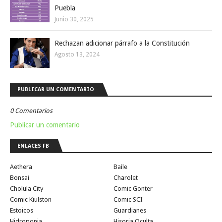
Puebla
Junio 30, 2025
Rechazan adicionar párrafo a la Constitución
Agosto 13, 2024
PUBLICAR UN COMENTARIO
0 Comentarios
Publicar un comentario
ENLACES FB
Aethera
Baile
Bonsai
Charolet
Cholula City
Comic Gonter
Comic Kiulston
Comic SCI
Estoicos
Guardianes
Hidroponia
Hisoria Oculta