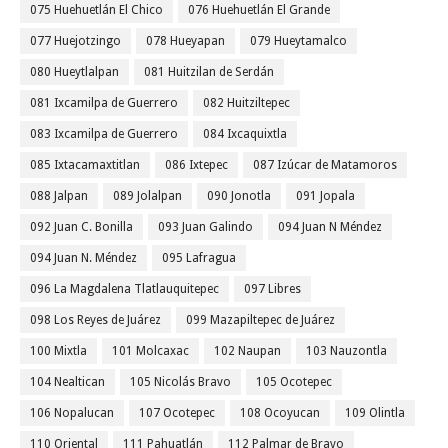
075 Huehuetlán El Chico
076 Huehuetlán El Grande
077 Huejotzingo
078 Hueyapan
079 Hueytamalco
080 Hueytlalpan
081 Huitzilan de Serdán
081 Ixcamilpa de Guerrero
082 Huitziltepec
083 Ixcamilpa de Guerrero
084 Ixcaquixtla
085 Ixtacamaxtitlan
086 Ixtepec
087 Izúcar de Matamoros
088 Jalpan
089 Jolalpan
090 Jonotla
091 Jopala
092 Juan C. Bonilla
093 Juan Galindo
094 Juan N Méndez
094 Juan N. Méndez
095 Lafragua
096 La Magdalena Tlatlauquitepec
097 Libres
098 Los Reyes de Juárez
099 Mazapiltepec de Juárez
100 Mixtla
101 Molcaxac
102 Naupan
103 Nauzontla
104 Nealtican
105 Nicolás Bravo
105 Ocotepec
106 Nopalucan
107 Ocotepec
108 Ocoyucan
109 Olintla
110 Oriental
111 Pahuatlán
112 Palmar de Bravo