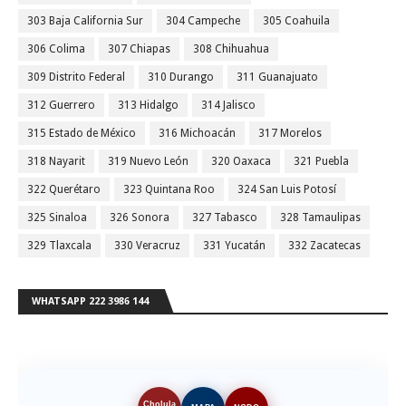
303 Baja California Sur
304 Campeche
305 Coahuila
306 Colima
307 Chiapas
308 Chihuahua
309 Distrito Federal
310 Durango
311 Guanajuato
312 Guerrero
313 Hidalgo
314 Jalisco
315 Estado de México
316 Michoacán
317 Morelos
318 Nayarit
319 Nuevo León
320 Oaxaca
321 Puebla
322 Querétaro
323 Quintana Roo
324 San Luis Potosí
325 Sinaloa
326 Sonora
327 Tabasco
328 Tamaulipas
329 Tlaxcala
330 Veracruz
331 Yucatán
332 Zacatecas
WHATSAPP 222 3986 144
Cholula