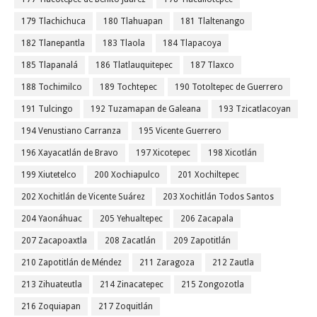
179 Tlachichuca
180 Tlahuapan
181 Tlaltenango
182 Tlanepantla
183 Tlaola
184 Tlapacoya
185 Tlapanalá
186 Tlatlauquitepec
187 Tlaxco
188 Tochimilco
189 Tochtepec
190 Totoltepec de Guerrero
191 Tulcingo
192 Tuzamapan de Galeana
193 Tzicatlacoyan
194 Venustiano Carranza
195 Vicente Guerrero
196 Xayacatlán de Bravo
197 Xicotepec
198 Xicotlán
199 Xiutetelco
200 Xochiapulco
201 Xochiltepec
202 Xochitlán de Vicente Suárez
203 Xochitlán Todos Santos
204 Yaonáhuac
205 Yehualtepec
206 Zacapala
207 Zacapoaxtla
208 Zacatlán
209 Zapotitlán
210 Zapotitlán de Méndez
211 Zaragoza
212 Zautla
213 Zihuateutla
214 Zinacatepec
215 Zongozotla
216 Zoquiapan
217 Zoquitlán