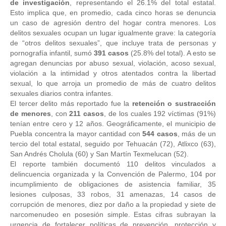
de investigación
, representando el 26.1% del total estatal. 
Esto implica que, en promedio, cada cinco horas se denuncia 
un caso de agresión dentro del hogar contra menores. Los 
delitos sexuales ocupan un lugar igualmente grave: la categoría 
de “otros delitos sexuales”, que incluye trata de personas y 
pornografía infantil, sumó 
391 casos
 (25.8% del total). A esto se 
agregan denuncias por abuso sexual, violación, acoso sexual, 
violación a la intimidad y otros atentados contra la libertad 
sexual, lo que arroja un promedio de más de cuatro delitos 
sexuales diarios contra infantes. 
El tercer delito más reportado fue la 
retención o sustracción 
de menores
, con 
211 casos
, de los cuales 192 víctimas (91%) 
tenían entre cero y 12 años. Geográficamente, el municipio de 
Puebla concentra la mayor cantidad con 
544 casos
, más de un 
tercio del total estatal, seguido por Tehuacán (72), Atlixco (63), 
San Andrés Cholula (60) y San Martín Texmelucan (52). 
El reporte también documentó 110 delitos vinculados a 
delincuencia organizada y la Convención de Palermo, 104 por 
incumplimiento de obligaciones de asistencia familiar, 35 
lesiones culposas, 33 robos, 31 amenazas, 14 casos de 
corrupción de menores, diez por daño a la propiedad y siete de 
narcomenudeo en posesión simple. Estas cifras subrayan la 
urgencia de fortalecer políticas de prevención, protección y 