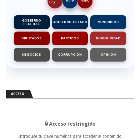
MAPA
NODO
City
GOBIERNO
GOBIERNO ESTADO
MUNICIPIOS
FEDERAL
DIPUTADOS
PARTIDOS
INSEGURIDAD
NEGOCIOS
CORRUPCIÓN
OPINIÓN
ACCESO
🔒 Acceso restringido
Introduce tu clave numérica para acceder al contenido