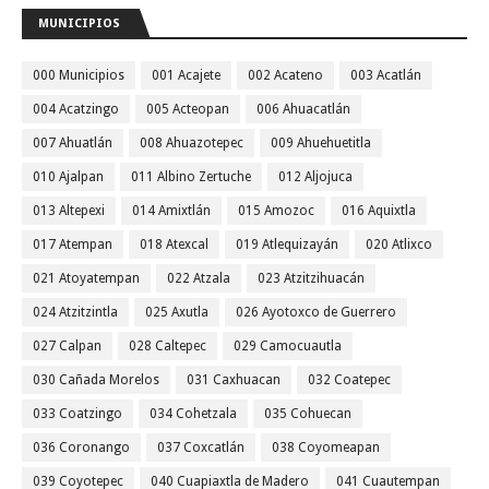
MUNICIPIOS
000 Municipios
001 Acajete
002 Acateno
003 Acatlán
004 Acatzingo
005 Acteopan
006 Ahuacatlán
007 Ahuatlán
008 Ahuazotepec
009 Ahuehuetitla
010 Ajalpan
011 Albino Zertuche
012 Aljojuca
013 Altepexi
014 Amixtlán
015 Amozoc
016 Aquixtla
017 Atempan
018 Atexcal
019 Atlequizayán
020 Atlixco
021 Atoyatempan
022 Atzala
023 Atzitzihuacán
024 Atzitzintla
025 Axutla
026 Ayotoxco de Guerrero
027 Calpan
028 Caltepec
029 Camocuautla
030 Cañada Morelos
031 Caxhuacan
032 Coatepec
033 Coatzingo
034 Cohetzala
035 Cohuecan
036 Coronango
037 Coxcatlán
038 Coyomeapan
039 Coyotepec
040 Cuapiaxtla de Madero
041 Cuautempan