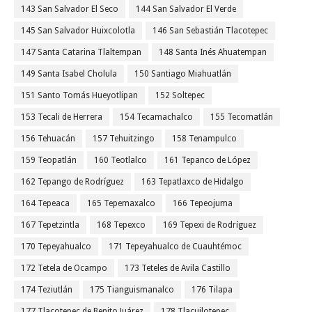
143 San Salvador El Seco
144 San Salvador El Verde
145 San Salvador Huixcolotla
146 San Sebastián Tlacotepec
147 Santa Catarina Tlaltempan
148 Santa Inés Ahuatempan
149 Santa Isabel Cholula
150 Santiago Miahuatlán
151 Santo Tomás Hueyotlipan
152 Soltepec
153 Tecali de Herrera
154 Tecamachalco
155 Tecomatlán
156 Tehuacán
157 Tehuitzingo
158 Tenampulco
159 Teopatlán
160 Teotlalco
161 Tepanco de López
162 Tepango de Rodríguez
163 Tepatlaxco de Hidalgo
164 Tepeaca
165 Tepemaxalco
166 Tepeojuma
167 Tepetzintla
168 Tepexco
169 Tepexi de Rodríguez
170 Tepeyahualco
171 Tepeyahualco de Cuauhtémoc
172 Tetela de Ocampo
173 Teteles de Avila Castillo
174 Teziutlán
175 Tianguismanalco
176 Tilapa
177 Tlacotepec de Benito Juárez
178 Tlacuilotepec