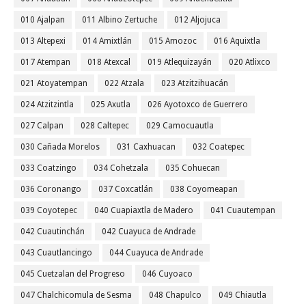
010 Ajalpan
011 Albino Zertuche
012 Aljojuca
013 Altepexi
014 Amixtlán
015 Amozoc
016 Aquixtla
017 Atempan
018 Atexcal
019 Atlequizayán
020 Atlixco
021 Atoyatempan
022 Atzala
023 Atzitzihuacán
024 Atzitzintla
025 Axutla
026 Ayotoxco de Guerrero
027 Calpan
028 Caltepec
029 Camocuautla
030 Cañada Morelos
031 Caxhuacan
032 Coatepec
033 Coatzingo
034 Cohetzala
035 Cohuecan
036 Coronango
037 Coxcatlán
038 Coyomeapan
039 Coyotepec
040 Cuapiaxtla de Madero
041 Cuautempan
042 Cuautinchán
042 Cuayuca de Andrade
043 Cuautlancingo
044 Cuayuca de Andrade
045 Cuetzalan del Progreso
046 Cuyoaco
047 Chalchicomula de Sesma
048 Chapulco
049 Chiautla