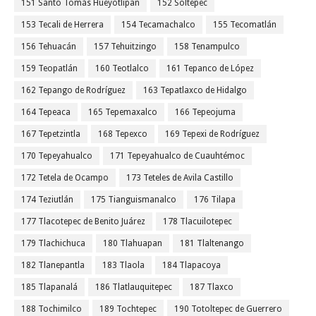
151 Santo Tomás Hueyotlipan
152 Soltepec
153 Tecali de Herrera
154 Tecamachalco
155 Tecomatlán
156 Tehuacán
157 Tehuitzingo
158 Tenampulco
159 Teopatlán
160 Teotlalco
161 Tepanco de López
162 Tepango de Rodríguez
163 Tepatlaxco de Hidalgo
164 Tepeaca
165 Tepemaxalco
166 Tepeojuma
167 Tepetzintla
168 Tepexco
169 Tepexi de Rodríguez
170 Tepeyahualco
171 Tepeyahualco de Cuauhtémoc
172 Tetela de Ocampo
173 Teteles de Avila Castillo
174 Teziutlán
175 Tianguismanalco
176 Tilapa
177 Tlacotepec de Benito Juárez
178 Tlacuilotepec
179 Tlachichuca
180 Tlahuapan
181 Tlaltenango
182 Tlanepantla
183 Tlaola
184 Tlapacoya
185 Tlapanalá
186 Tlatlauquitepec
187 Tlaxco
188 Tochimilco
189 Tochtepec
190 Totoltepec de Guerrero