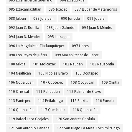
083 Ixcamilpa de Guerrero
084 Ixcaquixtla
085 Ixtacamaxtitlan
086 Ixtepec
087 Izúcar de Matamoros
088 Jalpan
089 Jolalpan
090 Jonotla
091 Jopala
092 Juan C. Bonilla
093 Juan Galindo
094 Juan N Méndez
094 Juan N. Méndez
095 Lafragua
096 La Magdalena Tlatlauquitepec
097 Libres
098 Los Reyes de Juárez
099 Mazapiltepec de Juárez
100 Mixtla
101 Molcaxac
102 Naupan
103 Nauzontla
104 Nealtican
105 Nicolás Bravo
105 Ocotepec
106 Nopalucan
107 Ocotepec
108 Ocoyucan
109 Olintla
110 Oriental
111 Pahuatlán
112 Palmar de Bravo
113 Pantepec
114 Petlalcingo
115 Piaxtla
116 Puebla
116 Quimixtlán
117 Quecholac
118 Quimixtlán
119 Rafael Lara Grajales
120 San Andrés Cholula
121 San Antonio Cañada
122 San Diego La Mesa Tochimiltzingo