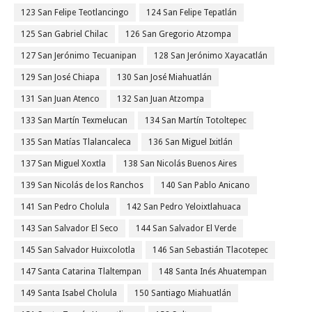
123 San Felipe Teotlancingo
124 San Felipe Tepatlán
125 San Gabriel Chilac
126 San Gregorio Atzompa
127 San Jerónimo Tecuanipan
128 San Jerónimo Xayacatlán
129 San José Chiapa
130 San José Miahuatlán
131 San Juan Atenco
132 San Juan Atzompa
133 San Martín Texmelucan
134 San Martín Totoltepec
135 San Matías Tlalancaleca
136 San Miguel Ixitlán
137 San Miguel Xoxtla
138 San Nicolás Buenos Aires
139 San Nicolás de los Ranchos
140 San Pablo Anicano
141 San Pedro Cholula
142 San Pedro Yeloixtlahuaca
143 San Salvador El Seco
144 San Salvador El Verde
145 San Salvador Huixcolotla
146 San Sebastián Tlacotepec
147 Santa Catarina Tlaltempan
148 Santa Inés Ahuatempan
149 Santa Isabel Cholula
150 Santiago Miahuatlán