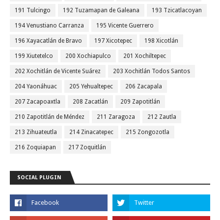
191 Tulcingo
192 Tuzamapan de Galeana
193 Tzicatlacoyan
194 Venustiano Carranza
195 Vicente Guerrero
196 Xayacatlán de Bravo
197 Xicotepec
198 Xicotlán
199 Xiutetelco
200 Xochiapulco
201 Xochiltepec
202 Xochitlán de Vicente Suárez
203 Xochitlán Todos Santos
204 Yaonáhuac
205 Yehualtepec
206 Zacapala
207 Zacapoaxtla
208 Zacatlán
209 Zapotitlán
210 Zapotitlán de Méndez
211 Zaragoza
212 Zautla
213 Zihuateutla
214 Zinacatepec
215 Zongozotla
216 Zoquiapan
217 Zoquitlán
SOCIAL PLUGIN