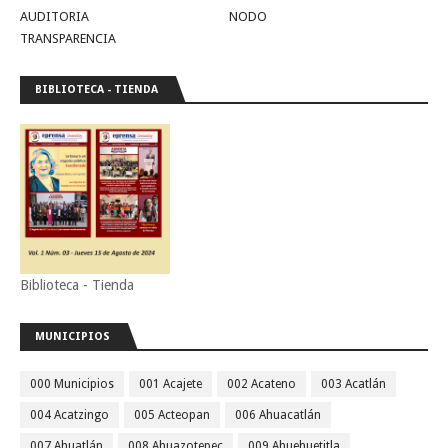
AUDITORIA
NODO
TRANSPARENCIA
BIBLIOTECA - TIENDA
Biblioteca - Tienda
MUNICIPIOS
000 Municipios
001 Acajete
002 Acateno
003 Acatlán
004 Acatzingo
005 Acteopan
006 Ahuacatlán
007 Ahuatlán
008 Ahuazotepec
009 Ahuehuetitla