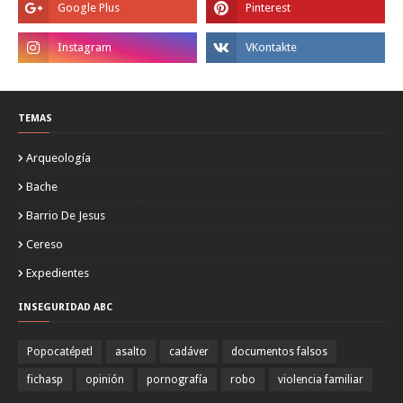
TEMAS
Arqueología
Bache
Barrio De Jesus
Cereso
Expedientes
INSEGURIDAD ABC
Popocatépetl
asalto
cadáver
documentos falsos
fichasp
opinión
pornografía
robo
violencia familiar