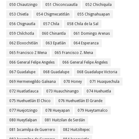
050 Chiautzingo
051 Chiconcuautla
052 Chichiquila
053 Chietla
054 Chigmecatitlán
055 Chignahuapan
056 Chignautla
057 Chila
058 Chila de la Sal
059 Chilchotla
060 Chinantla
061 Domingo Arenas
062 Eloxochitlán
063 Epatlán
064 Esperanza
065 Francisco Z Mena
065 Francisco Z. Mena
066 General Felipe Angeles
066 General Felipe Ángeles
067 Guadalupe
068 Guadalupe
068 Guadalupe Victoria
069 Hermenegildo Galeana
070 Honey
071 Huaquechula
072 Huatlatlauca
073 Huauchinango
074 Huehuetla
075 Huehuetlán El Chico
076 Huehuetlán El Grande
077 Huejotzingo
078 Hueyapan
079 Hueytamalco
080 Hueytlalpan
081 Huitzilan de Serdán
081 Ixcamilpa de Guerrero
082 Huitziltepec