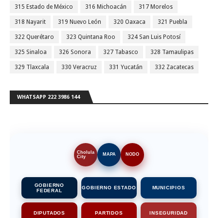
315 Estado de México
316 Michoacán
317 Morelos
318 Nayarit
319 Nuevo León
320 Oaxaca
321 Puebla
322 Querétaro
323 Quintana Roo
324 San Luis Potosí
325 Sinaloa
326 Sonora
327 Tabasco
328 Tamaulipas
329 Tlaxcala
330 Veracruz
331 Yucatán
332 Zacatecas
WHATSAPP 222 3986 144
Cholula
MAPA
NODO
City
GOBIERNO
GOBIERNO ESTADO
MUNICIPIOS
FEDERAL
DIPUTADOS
PARTIDOS
INSEGURIDAD