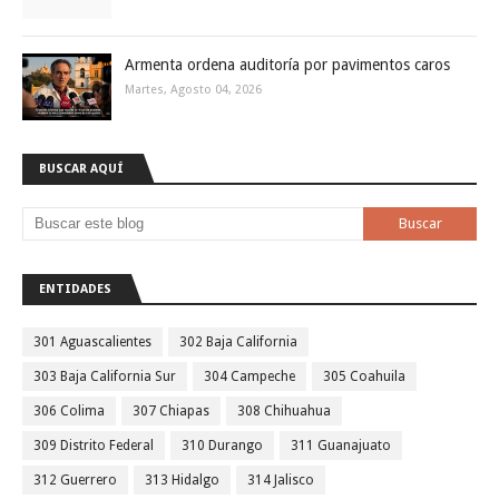
Armenta ordena auditoría por pavimentos caros
Martes, Agosto 04, 2026
BUSCAR AQUÍ
ENTIDADES
301 Aguascalientes
302 Baja California
303 Baja California Sur
304 Campeche
305 Coahuila
306 Colima
307 Chiapas
308 Chihuahua
309 Distrito Federal
310 Durango
311 Guanajuato
312 Guerrero
313 Hidalgo
314 Jalisco