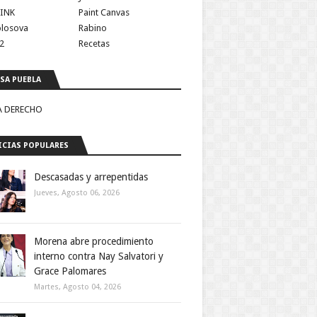
INK
Paint Canvas
olosova
Rabino
2
Recetas
SA PUEBLA
A DERECHO
CIAS POPULARES
Descasadas y arrepentidas
Jueves, Agosto 06, 2026
Morena abre procedimiento
interno contra Nay Salvatori y
Grace Palomares
Martes, Agosto 04, 2026