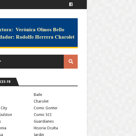
CES FB
a
Baile
Charolet
 City
Comic Gonter
iulston
Comic SCI
s
Guardianes
onia
Hisoria Oculta
sa
Jardin