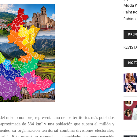
Moda P
Paint K
Rabino 
PREN
REVIST
NOTI
 del mismo nombre, representa uno de los territorios más poblados
aproximada de 534 km² y una población que supera el millón y
ntes, su organización territorial combina divisiones electorales,
ctorial. Esta estructura responde a necesidades de representación