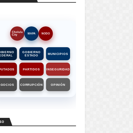
Cholula
MAPA
NODO
City
OBIERNO
GOBIERNO
MUNICIPIOS
EDERAL
ESTADO
PUTADOS
PARTIDOS
INSEGURIDAD
EGOCIOS
CORRUPCIÓN
OPINIÓN
SO