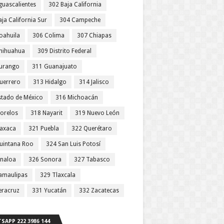
guascalientes
302 Baja California
ja California Sur
304 Campeche
oahuila
306 Colima
307 Chiapas
hihuahua
309 Distrito Federal
urango
311 Guanajuato
uerrero
313 Hidalgo
314 Jalisco
stado de México
316 Michoacán
orelos
318 Nayarit
319 Nuevo León
axaca
321 Puebla
322 Querétaro
uintana Roo
324 San Luis Potosí
inaloa
326 Sonora
327 Tabasco
amaulipas
329 Tlaxcala
eracruz
331 Yucatán
332 Zacatecas
SAPP 222 3986 144