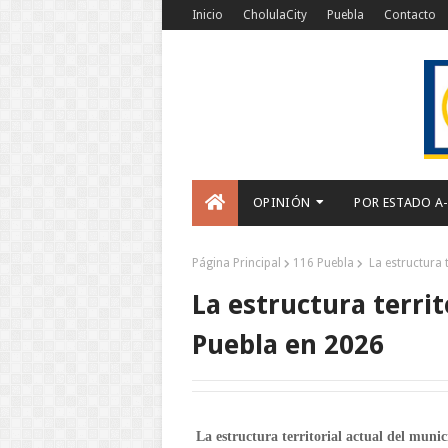
Inicio
CholulaCity
Puebla
Contacto
OPINIÓN
POR ESTADO A
Página Principal
116 Puebla
La estructura t
La estructura territ
Puebla en 2026
La estructura territorial actual del muni