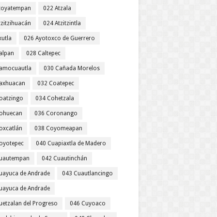
toyatempan
022 Atzala
tzitzihuacán
024 Atzitzintla
xutla
026 Ayotoxco de Guerrero
alpan
028 Caltepec
amocuautla
030 Cañada Morelos
axhuacan
032 Coatepec
oatzingo
034 Cohetzala
ohuecan
036 Coronango
oxcatlán
038 Coyomeapan
oyotepec
040 Cuapiaxtla de Madero
uautempan
042 Cuautinchán
uayuca de Andrade
043 Cuautlancingo
uayuca de Andrade
uetzalan del Progreso
046 Cuyoaco