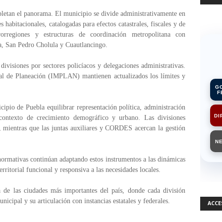
pletan el panorama. El municipio se divide administrativamente en
 habitacionales, catalogadas para efectos catastrales, fiscales y de
orregiones y estructuras de coordinación metropolitana con
a, San Pedro Cholula y Cuautlancingo.
divisiones por sectores policíacos y delegaciones administrativas.
pal de Planeación (IMPLAN) mantienen actualizados los límites y
G
F
cipio de Puebla equilibrar representación política, administración
DI
 contexto de crecimiento demográfico y urbano. Las divisiones
a, mientras que las juntas auxiliares y CORDES acercan la gestión
N
 normativas continúan adaptando estos instrumentos a las dinámicas
rritorial funcional y responsiva a las necesidades locales.
 de las ciudades más importantes del país, donde cada división
icipal y su articulación con instancias estatales y federales.
ACCE