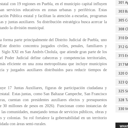
301 A
 estatal con 19 regiones en Puebla, en el municipio capital influyen
 servicios educativos en zonas urbanas y periféricas. Estas
303 Ba
ción Pública estatal y facilitan la atención a escuelas, programas
305 C
as y juntas auxiliares. Su distribución estratégica busca acercar la
tando la división municipal.
308 C
310 D
a forma parte principalmente del Distrito Judicial de Puebla, uno
Este distrito concentra juzgados civiles, penales, familiares y
312 G
al Siglo XXI en San Andrés Cholula, que atiende gran parte de los
315 E
 Poder Judicial define cabeceras y competencias territoriales,
 más eficiente en una zona metropolitana que incluye municipios
317 M
cia y juzgados auxiliares distribuidos para reducir tiempos de
320 O
323 Q
uye 17 Juntas Auxiliares, figuras de participación ciudadana y
325 S
 estatal. Estas juntas, como San Baltazar Campeche, San Francisco
s, cuentan con presidentes auxiliares electos y presupuestos
328 T
de 30 millones de pesos en 2026). Funcionan como instancias de
330 V
y las comunidades, manejando temas de servicios públicos, obras y
as y colonias. Su rol fortalece la gobernabilidad en un territorio
dada con áreas semi-rurales.
WHAT