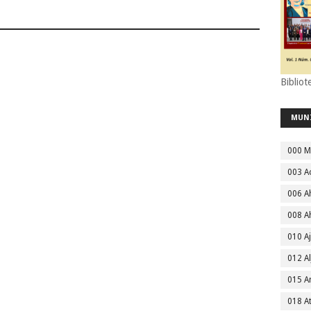
Bibliot
MUN
000 M
003 A
006 A
008 A
010 A
012 Al
015 
018 A