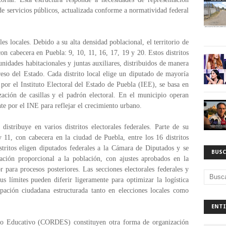
n de servicios públicos, actualizada conforme a normatividad federal
les locales. Debido a su alta densidad poblacional, el territorio de
s con cabecera en Puebla: 9, 10, 11, 16, 17, 19 y 20. Estos distritos
unidades habitacionales y juntas auxiliares, distribuidos de manera
reso del Estado. Cada distrito local elige un diputado de mayoría
a por el Instituto Electoral del Estado de Puebla (IEE), se basa en
ización de casillas y el padrón electoral. En el municipio operan
te por el INE para reflejar el crecimiento urbano.
distribuye en varios distritos electorales federales. Parte de su
 y 11, con cabecera en la ciudad de Puebla, entre los 16 distritos
stritos eligen diputados federales a la Cámara de Diputados y se
BUSC
ación proporcional a la población, con ajustes aprobados en la
 para procesos posteriores. Las secciones electorales federales y
s límites pueden diferir ligeramente para optimizar la logística
ipación ciudadana estructurada tanto en elecciones locales como
ENTI
lo Educativo (CORDES) constituyen otra forma de organización