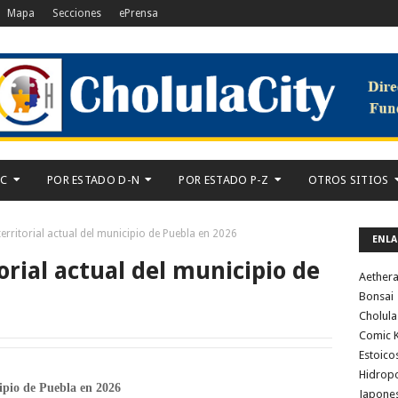
Mapa
Secciones
ePrensa
-C
POR ESTADO D-N
POR ESTADO P-Z
OTROS SITIOS
erritorial actual del municipio de Puebla en 2026
ENLA
orial actual del municipio de
Aether
Bonsai
Cholula
Comic K
Estoico
Hidrop
cipio de Puebla en 2026
Japone