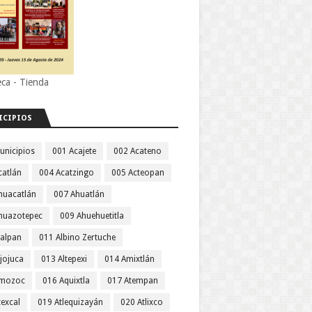
eca - Tienda
ICIPIOS
unicipios
001 Acajete
002 Acateno
catlán
004 Acatzingo
005 Acteopan
huacatlán
007 Ahuatlán
huazotepec
009 Ahuehuetitla
jalpan
011 Albino Zertuche
jojuca
013 Altepexi
014 Amixtlán
Amozoc
016 Aquixtla
017 Atempan
texcal
019 Atlequizayán
020 Atlixco