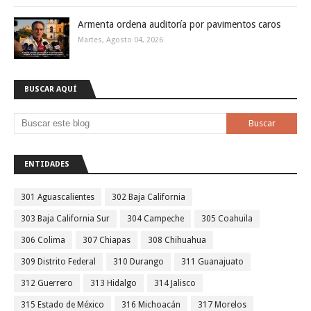
Armenta ordena auditoría por pavimentos caros
Martes, Agosto 04, 2026
BUSCAR AQUÍ
ENTIDADES
301 Aguascalientes
302 Baja California
303 Baja California Sur
304 Campeche
305 Coahuila
306 Colima
307 Chiapas
308 Chihuahua
309 Distrito Federal
310 Durango
311 Guanajuato
312 Guerrero
313 Hidalgo
314 Jalisco
315 Estado de México
316 Michoacán
317 Morelos