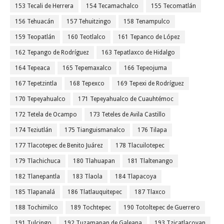
153 Tecali de Herrera
154 Tecamachalco
155 Tecomatlán
156 Tehuacán
157 Tehuitzingo
158 Tenampulco
159 Teopatlán
160 Teotlalco
161 Tepanco de López
162 Tepango de Rodríguez
163 Tepatlaxco de Hidalgo
164 Tepeaca
165 Tepemaxalco
166 Tepeojuma
167 Tepetzintla
168 Tepexco
169 Tepexi de Rodríguez
170 Tepeyahualco
171 Tepeyahualco de Cuauhtémoc
172 Tetela de Ocampo
173 Teteles de Avila Castillo
174 Teziutlán
175 Tianguismanalco
176 Tilapa
177 Tlacotepec de Benito Juárez
178 Tlacuilotepec
179 Tlachichuca
180 Tlahuapan
181 Tlaltenango
182 Tlanepantla
183 Tlaola
184 Tlapacoya
185 Tlapanalá
186 Tlatlauquitepec
187 Tlaxco
188 Tochimilco
189 Tochtepec
190 Totoltepec de Guerrero
191 Tulcingo
192 Tuzamapan de Galeana
193 Tzicatlacoyan