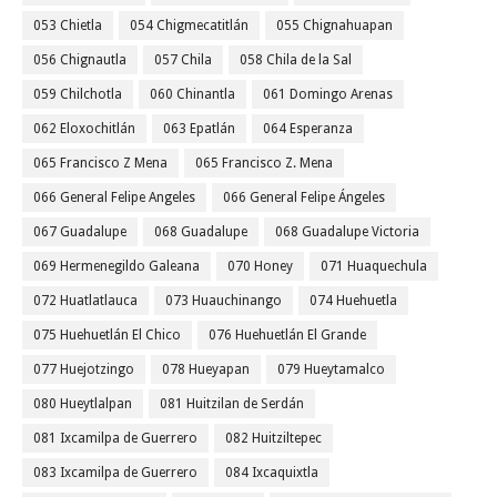
053 Chietla
054 Chigmecatitlán
055 Chignahuapan
056 Chignautla
057 Chila
058 Chila de la Sal
059 Chilchotla
060 Chinantla
061 Domingo Arenas
062 Eloxochitlán
063 Epatlán
064 Esperanza
065 Francisco Z Mena
065 Francisco Z. Mena
066 General Felipe Angeles
066 General Felipe Ángeles
067 Guadalupe
068 Guadalupe
068 Guadalupe Victoria
069 Hermenegildo Galeana
070 Honey
071 Huaquechula
072 Huatlatlauca
073 Huauchinango
074 Huehuetla
075 Huehuetlán El Chico
076 Huehuetlán El Grande
077 Huejotzingo
078 Hueyapan
079 Hueytamalco
080 Hueytlalpan
081 Huitzilan de Serdán
081 Ixcamilpa de Guerrero
082 Huitziltepec
083 Ixcamilpa de Guerrero
084 Ixcaquixtla