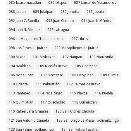
085 Ixtacamaxtitlan
086 Ixtepec
087 Izúcar de Matamoros
088 Jalpan
089 Jolalpan
090 Jonotla
091 Jopala
092 Juan C. Bonilla
093 Juan Galindo
094 Juan N Méndez
094 Juan N. Méndez
095 Lafragua
096 La Magdalena Tlatlauquitepec
097 Libres
098 Los Reyes de Juárez
099 Mazapiltepec de Juárez
100 Mixtla
101 Molcaxac
102 Naupan
103 Nauzontla
104 Nealtican
105 Nicolás Bravo
105 Ocotepec
106 Nopalucan
107 Ocotepec
108 Ocoyucan
109 Olintla
110 Oriental
111 Pahuatlán
112 Palmar de Bravo
113 Pantepec
114 Petlalcingo
115 Piaxtla
116 Puebla
116 Quimixtlán
117 Quecholac
118 Quimixtlán
119 Rafael Lara Grajales
120 San Andrés Cholula
121 San Antonio Cañada
122 San Diego La Mesa Tochimiltzingo
123 San Felipe Teotlancingo
124 San Felipe Tepatlán