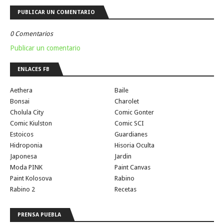
PUBLICAR UN COMENTARIO
0 Comentarios
Publicar un comentario
ENLACES FB
Aethera
Baile
Bonsai
Charolet
Cholula City
Comic Gonter
Comic Kiulston
Comic SCI
Estoicos
Guardianes
Hidroponia
Hisoria Oculta
Japonesa
Jardin
Moda PINK
Paint Canvas
Paint Kolosova
Rabino
Rabino 2
Recetas
PRENSA PUEBLA