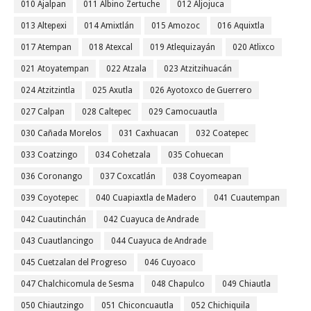
010 Ajalpan
011 Albino Zertuche
012 Aljojuca
013 Altepexi
014 Amixtlán
015 Amozoc
016 Aquixtla
017 Atempan
018 Atexcal
019 Atlequizayán
020 Atlixco
021 Atoyatempan
022 Atzala
023 Atzitzihuacán
024 Atzitzintla
025 Axutla
026 Ayotoxco de Guerrero
027 Calpan
028 Caltepec
029 Camocuautla
030 Cañada Morelos
031 Caxhuacan
032 Coatepec
033 Coatzingo
034 Cohetzala
035 Cohuecan
036 Coronango
037 Coxcatlán
038 Coyomeapan
039 Coyotepec
040 Cuapiaxtla de Madero
041 Cuautempan
042 Cuautinchán
042 Cuayuca de Andrade
043 Cuautlancingo
044 Cuayuca de Andrade
045 Cuetzalan del Progreso
046 Cuyoaco
047 Chalchicomula de Sesma
048 Chapulco
049 Chiautla
050 Chiautzingo
051 Chiconcuautla
052 Chichiquila