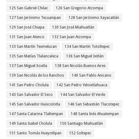
125 San Gabriel Chilac
126 San Gregorio Atzompa
127 San Jerónimo Tecuanipan
128 San Jerónimo Xayacatlán
129 San José Chiapa
130 San José Miahuatlán
131 San Juan Atenco
132 San Juan Atzompa
133 San Martín Texmelucan
134 San Martín Totoltepec
135 San Matías Tlalancaleca
136 San Miguel Ixitlán
137 San Miguel Xoxtla
138 San Nicolás Buenos Aires
139 San Nicolás de los Ranchos
140 San Pablo Anicano
141 San Pedro Cholula
142 San Pedro Yeloixtlahuaca
143 San Salvador El Seco
144 San Salvador El Verde
145 San Salvador Huixcolotla
146 San Sebastián Tlacotepec
147 Santa Catarina Tlaltempan
148 Santa Inés Ahuatempan
149 Santa Isabel Cholula
150 Santiago Miahuatlán
151 Santo Tomás Hueyotlipan
152 Soltepec