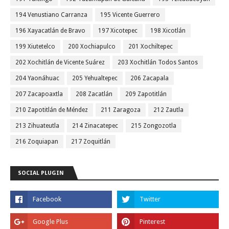
194 Venustiano Carranza
195 Vicente Guerrero
196 Xayacatlán de Bravo
197 Xicotepec
198 Xicotlán
199 Xiutetelco
200 Xochiapulco
201 Xochiltepec
202 Xochitlán de Vicente Suárez
203 Xochitlán Todos Santos
204 Yaonáhuac
205 Yehualtepec
206 Zacapala
207 Zacapoaxtla
208 Zacatlán
209 Zapotitlán
210 Zapotitlán de Méndez
211 Zaragoza
212 Zautla
213 Zihuateutla
214 Zinacatepec
215 Zongozotla
216 Zoquiapan
217 Zoquitlán
SOCIAL PLUGIN