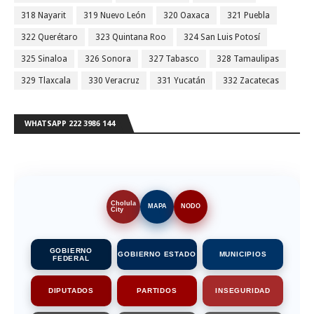
318 Nayarit
319 Nuevo León
320 Oaxaca
321 Puebla
322 Querétaro
323 Quintana Roo
324 San Luis Potosí
325 Sinaloa
326 Sonora
327 Tabasco
328 Tamaulipas
329 Tlaxcala
330 Veracruz
331 Yucatán
332 Zacatecas
WHATSAPP 222 3986 144
Cholula
MAPA
NODO
City
GOBIERNO
GOBIERNO ESTADO
MUNICIPIOS
FEDERAL
DIPUTADOS
PARTIDOS
INSEGURIDAD