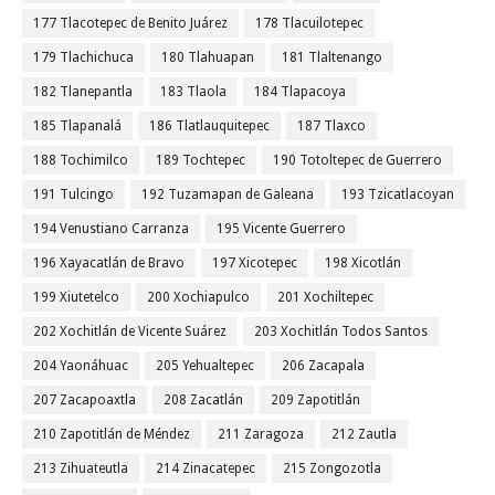
177 Tlacotepec de Benito Juárez
178 Tlacuilotepec
179 Tlachichuca
180 Tlahuapan
181 Tlaltenango
182 Tlanepantla
183 Tlaola
184 Tlapacoya
185 Tlapanalá
186 Tlatlauquitepec
187 Tlaxco
188 Tochimilco
189 Tochtepec
190 Totoltepec de Guerrero
191 Tulcingo
192 Tuzamapan de Galeana
193 Tzicatlacoyan
194 Venustiano Carranza
195 Vicente Guerrero
196 Xayacatlán de Bravo
197 Xicotepec
198 Xicotlán
199 Xiutetelco
200 Xochiapulco
201 Xochiltepec
202 Xochitlán de Vicente Suárez
203 Xochitlán Todos Santos
204 Yaonáhuac
205 Yehualtepec
206 Zacapala
207 Zacapoaxtla
208 Zacatlán
209 Zapotitlán
210 Zapotitlán de Méndez
211 Zaragoza
212 Zautla
213 Zihuateutla
214 Zinacatepec
215 Zongozotla