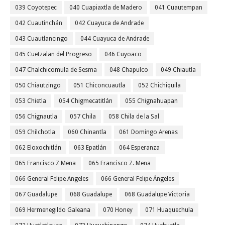
039 Coyotepec
040 Cuapiaxtla de Madero
041 Cuautempan
042 Cuautinchán
042 Cuayuca de Andrade
043 Cuautlancingo
044 Cuayuca de Andrade
045 Cuetzalan del Progreso
046 Cuyoaco
047 Chalchicomula de Sesma
048 Chapulco
049 Chiautla
050 Chiautzingo
051 Chiconcuautla
052 Chichiquila
053 Chietla
054 Chigmecatitlán
055 Chignahuapan
056 Chignautla
057 Chila
058 Chila de la Sal
059 Chilchotla
060 Chinantla
061 Domingo Arenas
062 Eloxochitlán
063 Epatlán
064 Esperanza
065 Francisco Z Mena
065 Francisco Z. Mena
066 General Felipe Angeles
066 General Felipe Ángeles
067 Guadalupe
068 Guadalupe
068 Guadalupe Victoria
069 Hermenegildo Galeana
070 Honey
071 Huaquechula