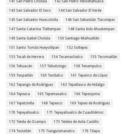
141 San Pedro Cholula
142 San Pedro Yeloixtlahuaca
143 San Salvador El Seco
144 San Salvador El Verde
145 San Salvador Huixcolotla
146 San Sebastián Tlacotepec
147 Santa Catarina Tlaltempan
148 Santa Inés Ahuatempan
149 Santa Isabel Cholula
150 Santiago Miahuatlán
151 Santo Tomás Hueyotlipan
152 Soltepec
153 Tecali de Herrera
154 Tecamachalco
155 Tecomatlán
156 Tehuacán
157 Tehuitzingo
158 Tenampulco
159 Teopatlán
160 Teotlalco
161 Tepanco de López
162 Tepango de Rodríguez
163 Tepatlaxco de Hidalgo
164 Tepeaca
165 Tepemaxalco
166 Tepeojuma
167 Tepetzintla
168 Tepexco
169 Tepexi de Rodríguez
170 Tepeyahualco
171 Tepeyahualco de Cuauhtémoc
172 Tetela de Ocampo
173 Teteles de Avila Castillo
174 Teziutlán
175 Tianguismanalco
176 Tilapa