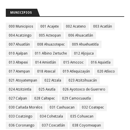
MUNICIPIOS
000 Municipios
001 Acajete
002 Acateno
003 Acatlán
004 Acatzingo
005 Acteopan
006 Ahuacatlán
007 Ahuatlán
008 Ahuazotepec
009 Ahuehuetitla
010 Ajalpan
011 Albino Zertuche
012 Aljojuca
013 Altepexi
014 Amixtlán
015 Amozoc
016 Aquixtla
017 Atempan
018 Atexcal
019 Atlequizayán
020 Atlixco
021 Atoyatempan
022 Atzala
023 Atzitzihuacán
024 Atzitzintla
025 Axutla
026 Ayotoxco de Guerrero
027 Calpan
028 Caltepec
029 Camocuautla
030 Cañada Morelos
031 Caxhuacan
032 Coatepec
033 Coatzingo
034 Cohetzala
035 Cohuecan
036 Coronango
037 Coxcatlán
038 Coyomeapan