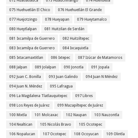
072 Huatlatlauca
073 Huauchinango
074 Huehuetla
075 Huehuetlán El Chico
076 Huehuetlán El Grande
077 Huejotzingo
078 Hueyapan
079 Hueytamalco
080 Hueytlalpan
081 Huitzilan de Serdán
081 Ixcamilpa de Guerrero
082 Huitziltepec
083 Ixcamilpa de Guerrero
084 Ixcaquixtla
085 Ixtacamaxtitlan
086 Ixtepec
087 Izúcar de Matamoros
088 Jalpan
089 Jolalpan
090 Jonotla
091 Jopala
092 Juan C. Bonilla
093 Juan Galindo
094 Juan N Méndez
094 Juan N. Méndez
095 Lafragua
096 La Magdalena Tlatlauquitepec
097 Libres
098 Los Reyes de Juárez
099 Mazapiltepec de Juárez
100 Mixtla
101 Molcaxac
102 Naupan
103 Nauzontla
104 Nealtican
105 Nicolás Bravo
105 Ocotepec
106 Nopalucan
107 Ocotepec
108 Ocoyucan
109 Olintla