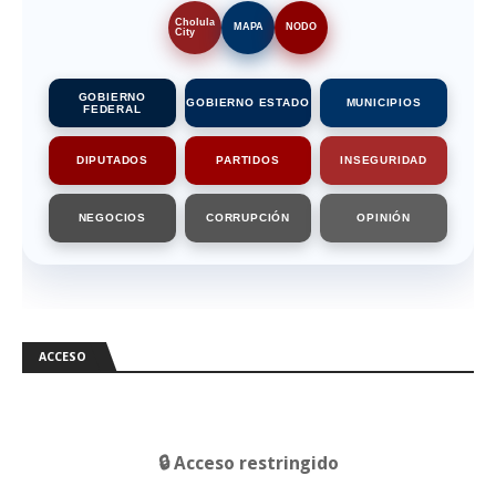
Cholula
MAPA
NODO
City
GOBIERNO
GOBIERNO ESTADO
MUNICIPIOS
FEDERAL
DIPUTADOS
PARTIDOS
INSEGURIDAD
NEGOCIOS
CORRUPCIÓN
OPINIÓN
ACCESO
🔒 Acceso restringido