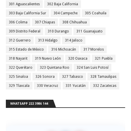
301 Aguascalientes
302 Baja California
303 Baja California Sur
304 Campeche
305 Coahuila
306 Colima
307 Chiapas
308 Chihuahua
309 Distrito Federal
310 Durango
311 Guanajuato
312 Guerrero
313 Hidalgo
314 Jalisco
315 Estado de México
316 Michoacán
317 Morelos
318 Nayarit
319 Nuevo León
320 Oaxaca
321 Puebla
322 Querétaro
323 Quintana Roo
324 San Luis Potosí
325 Sinaloa
326 Sonora
327 Tabasco
328 Tamaulipas
329 Tlaxcala
330 Veracruz
331 Yucatán
332 Zacatecas
WHATSAPP 222 3986 144