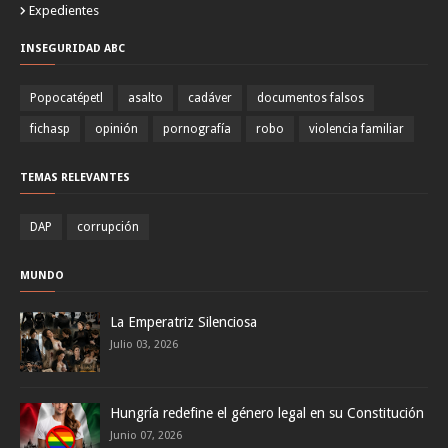
Expedientes
INSEGURIDAD ABC
Popocatépetl
asalto
cadáver
documentos falsos
fichasp
opinión
pornografía
robo
violencia familiar
TEMAS RELEVANTES
DAP
corrupción
MUNDO
La Emperatriz Silenciosa
Julio 03, 2026
Hungría redefine el género legal en su Constitución
Junio 07, 2026