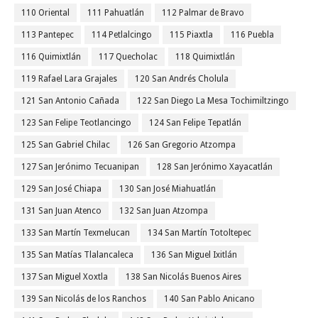
110 Oriental
111 Pahuatlán
112 Palmar de Bravo
113 Pantepec
114 Petlalcingo
115 Piaxtla
116 Puebla
116 Quimixtlán
117 Quecholac
118 Quimixtlán
119 Rafael Lara Grajales
120 San Andrés Cholula
121 San Antonio Cañada
122 San Diego La Mesa Tochimiltzingo
123 San Felipe Teotlancingo
124 San Felipe Tepatlán
125 San Gabriel Chilac
126 San Gregorio Atzompa
127 San Jerónimo Tecuanipan
128 San Jerónimo Xayacatlán
129 San José Chiapa
130 San José Miahuatlán
131 San Juan Atenco
132 San Juan Atzompa
133 San Martín Texmelucan
134 San Martín Totoltepec
135 San Matías Tlalancaleca
136 San Miguel Ixitlán
137 San Miguel Xoxtla
138 San Nicolás Buenos Aires
139 San Nicolás de los Ranchos
140 San Pablo Anicano