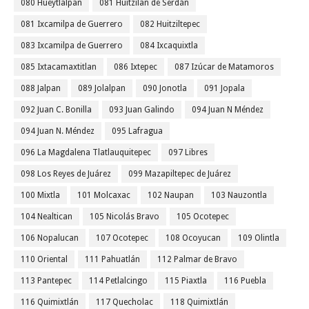
080 Hueytlalpan
081 Huitzilan de Serdán
081 Ixcamilpa de Guerrero
082 Huitziltepec
083 Ixcamilpa de Guerrero
084 Ixcaquixtla
085 Ixtacamaxtitlan
086 Ixtepec
087 Izúcar de Matamoros
088 Jalpan
089 Jolalpan
090 Jonotla
091 Jopala
092 Juan C. Bonilla
093 Juan Galindo
094 Juan N Méndez
094 Juan N. Méndez
095 Lafragua
096 La Magdalena Tlatlauquitepec
097 Libres
098 Los Reyes de Juárez
099 Mazapiltepec de Juárez
100 Mixtla
101 Molcaxac
102 Naupan
103 Nauzontla
104 Nealtican
105 Nicolás Bravo
105 Ocotepec
106 Nopalucan
107 Ocotepec
108 Ocoyucan
109 Olintla
110 Oriental
111 Pahuatlán
112 Palmar de Bravo
113 Pantepec
114 Petlalcingo
115 Piaxtla
116 Puebla
116 Quimixtlán
117 Quecholac
118 Quimixtlán