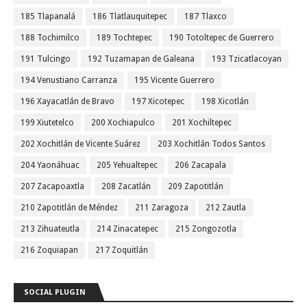
185 Tlapanalá
186 Tlatlauquitepec
187 Tlaxco
188 Tochimilco
189 Tochtepec
190 Totoltepec de Guerrero
191 Tulcingo
192 Tuzamapan de Galeana
193 Tzicatlacoyan
194 Venustiano Carranza
195 Vicente Guerrero
196 Xayacatlán de Bravo
197 Xicotepec
198 Xicotlán
199 Xiutetelco
200 Xochiapulco
201 Xochiltepec
202 Xochitlán de Vicente Suárez
203 Xochitlán Todos Santos
204 Yaonáhuac
205 Yehualtepec
206 Zacapala
207 Zacapoaxtla
208 Zacatlán
209 Zapotitlán
210 Zapotitlán de Méndez
211 Zaragoza
212 Zautla
213 Zihuateutla
214 Zinacatepec
215 Zongozotla
216 Zoquiapan
217 Zoquitlán
SOCIAL PLUGIN