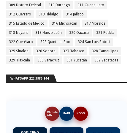
309 Distrito Federal
310 Durango
311 Guanajuato
312 Guerrero
313 Hidalgo
314 Jalisco
315 Estado de México
316 Michoacán
317 Morelos
318 Nayarit
319 Nuevo León
320 Oaxaca
321 Puebla
322 Querétaro
323 Quintana Roo
324 San Luis Potosí
325 Sinaloa
326 Sonora
327 Tabasco
328 Tamaulipas
329 Tlaxcala
330 Veracruz
331 Yucatán
332 Zacatecas
WHATSAPP 222 3986 144
Cholula
MAPA
NODO
City
GOBIERNO