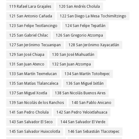
119 Rafael Lara Grajales
120 San Andrés Cholula
121 San Antonio Cañada
122 San Diego La Mesa Tochimiltzingo
123 San Felipe Teotlancingo
124 San Felipe Tepatlán
125 San Gabriel Chilac
126 San Gregorio Atzompa
127 San Jerónimo Tecuanipan
128 San Jerónimo Xayacatlán
129 San José Chiapa
130 San José Miahuatlán
131 San Juan Atenco
132 San Juan Atzompa
133 San Martín Texmelucan
134 San Martín Totoltepec
135 San Matías Tlalancaleca
136 San Miguel Ixitlán
137 San Miguel Xoxtla
138 San Nicolás Buenos Aires
139 San Nicolás de los Ranchos
140 San Pablo Anicano
141 San Pedro Cholula
142 San Pedro Yeloixtlahuaca
143 San Salvador El Seco
144 San Salvador El Verde
145 San Salvador Huixcolotla
146 San Sebastián Tlacotepec