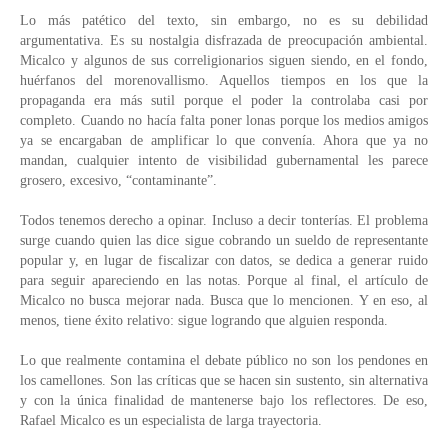
Lo más patético del texto, sin embargo, no es su debilidad 
argumentativa. Es su nostalgia disfrazada de preocupación ambiental. 
Micalco y algunos de sus correligionarios siguen siendo, en el fondo, 
huérfanos del morenovallismo. Aquellos tiempos en los que la 
propaganda era más sutil porque el poder la controlaba casi por 
completo. Cuando no hacía falta poner lonas porque los medios amigos 
ya se encargaban de amplificar lo que convenía. Ahora que ya no 
mandan, cualquier intento de visibilidad gubernamental les parece 
grosero, excesivo, “contaminante”.
Todos tenemos derecho a opinar. Incluso a decir tonterías. El problema 
surge cuando quien las dice sigue cobrando un sueldo de representante 
popular y, en lugar de fiscalizar con datos, se dedica a generar ruido 
para seguir apareciendo en las notas. Porque al final, el artículo de 
Micalco no busca mejorar nada. Busca que lo mencionen. Y en eso, al 
menos, tiene éxito relativo: sigue logrando que alguien responda.
Lo que realmente contamina el debate público no son los pendones en 
los camellones. Son las críticas que se hacen sin sustento, sin alternativa 
y con la única finalidad de mantenerse bajo los reflectores. De eso, 
Rafael Micalco es un especialista de larga trayectoria.