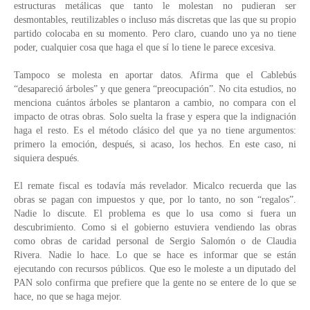
estructuras metálicas que tanto le molestan no pudieran ser 
desmontables, reutilizables o incluso más discretas que las que su propio 
partido colocaba en su momento. Pero claro, cuando uno ya no tiene 
poder, cualquier cosa que haga el que sí lo tiene le parece excesiva.
Tampoco se molesta en aportar datos. Afirma que el Cablebús 
“desapareció árboles” y que genera “preocupación”. No cita estudios, no 
menciona cuántos árboles se plantaron a cambio, no compara con el 
impacto de otras obras. Solo suelta la frase y espera que la indignación 
haga el resto. Es el método clásico del que ya no tiene argumentos: 
primero la emoción, después, si acaso, los hechos. En este caso, ni 
siquiera después.
El remate fiscal es todavía más revelador. Micalco recuerda que las 
obras se pagan con impuestos y que, por lo tanto, no son “regalos”. 
Nadie lo discute. El problema es que lo usa como si fuera un 
descubrimiento. Como si el gobierno estuviera vendiendo las obras 
como obras de caridad personal de Sergio Salomón o de Claudia 
Rivera. Nadie lo hace. Lo que se hace es informar que se están 
ejecutando con recursos públicos. Que eso le moleste a un diputado del 
PAN solo confirma que prefiere que la gente no se entere de lo que se 
hace, no que se haga mejor.