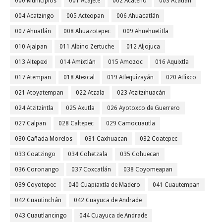
000 Municipios
001 Acajete
002 Acateno
003 Acatlán
004 Acatzingo
005 Acteopan
006 Ahuacatlán
007 Ahuatlán
008 Ahuazotepec
009 Ahuehuetitla
010 Ajalpan
011 Albino Zertuche
012 Aljojuca
013 Altepexi
014 Amixtlán
015 Amozoc
016 Aquixtla
017 Atempan
018 Atexcal
019 Atlequizayán
020 Atlixco
021 Atoyatempan
022 Atzala
023 Atzitzihuacán
024 Atzitzintla
025 Axutla
026 Ayotoxco de Guerrero
027 Calpan
028 Caltepec
029 Camocuautla
030 Cañada Morelos
031 Caxhuacan
032 Coatepec
033 Coatzingo
034 Cohetzala
035 Cohuecan
036 Coronango
037 Coxcatlán
038 Coyomeapan
039 Coyotepec
040 Cuapiaxtla de Madero
041 Cuautempan
042 Cuautinchán
042 Cuayuca de Andrade
043 Cuautlancingo
044 Cuayuca de Andrade