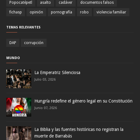
Popocatépetl
asalto
cadáver
documentos falsos
fichasp
opinión
pornografía
robo
violencia familiar
TEMAS RELEVANTES
DAP
corrupción
MUNDO
La Emperatriz Silenciosa
Julio 03, 2026
Hungría redefine el género legal en su Constitución
Junio 07, 2026
La Biblia y las fuentes históricas no registran la
muerte de Barrabás