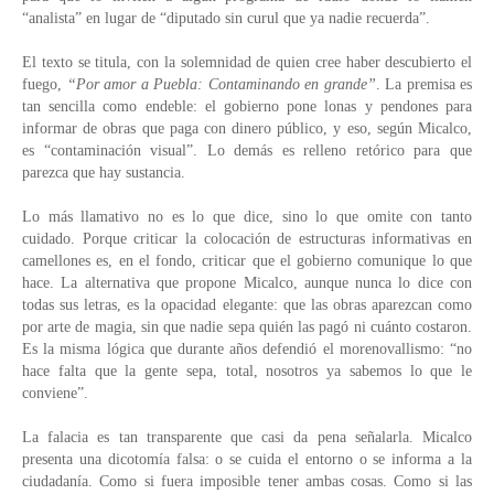
“analista” en lugar de “diputado sin curul que ya nadie recuerda”.
El texto se titula, con la solemnidad de quien cree haber descubierto el 
fuego, 
“Por amor a Puebla: Contaminando en grande”
. La premisa es 
tan sencilla como endeble: el gobierno pone lonas y pendones para 
informar de obras que paga con dinero público, y eso, según Micalco, 
es “contaminación visual”. Lo demás es relleno retórico para que 
parezca que hay sustancia.
Lo más llamativo no es lo que dice, sino lo que omite con tanto 
cuidado. Porque criticar la colocación de estructuras informativas en 
camellones es, en el fondo, criticar que el gobierno comunique lo que 
hace. La alternativa que propone Micalco, aunque nunca lo dice con 
todas sus letras, es la opacidad elegante: que las obras aparezcan como 
por arte de magia, sin que nadie sepa quién las pagó ni cuánto costaron. 
Es la misma lógica que durante años defendió el morenovallismo: “no 
hace falta que la gente sepa, total, nosotros ya sabemos lo que le 
conviene”.
La falacia es tan transparente que casi da pena señalarla. Micalco 
presenta una dicotomía falsa: o se cuida el entorno o se informa a la 
ciudadanía. Como si fuera imposible tener ambas cosas. Como si las 