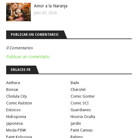
Amor a la Naranja
Julio 05, 2026
PUBLICAR UN COMENTARIO
0 Comentarios
Publicar un comentario
ENLACES FB
Aethera
Baile
Bonsai
Charolet
Cholula City
Comic Gonter
Comic Kiulston
Comic SCI
Estoicos
Guardianes
Hidroponia
Hisoria Oculta
Japonesa
Jardin
Moda PINK
Paint Canvas
Paint Kolosova
Rabino