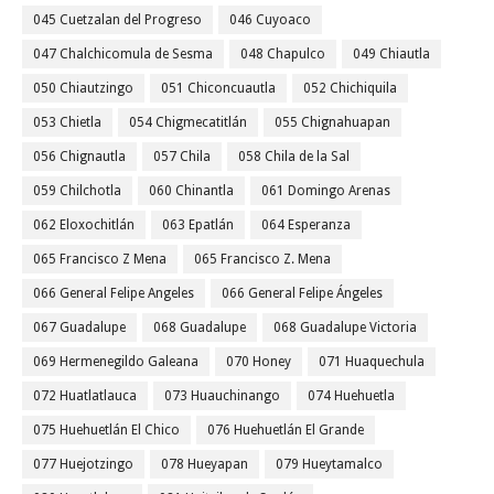
045 Cuetzalan del Progreso
046 Cuyoaco
047 Chalchicomula de Sesma
048 Chapulco
049 Chiautla
050 Chiautzingo
051 Chiconcuautla
052 Chichiquila
053 Chietla
054 Chigmecatitlán
055 Chignahuapan
056 Chignautla
057 Chila
058 Chila de la Sal
059 Chilchotla
060 Chinantla
061 Domingo Arenas
062 Eloxochitlán
063 Epatlán
064 Esperanza
065 Francisco Z Mena
065 Francisco Z. Mena
066 General Felipe Angeles
066 General Felipe Ángeles
067 Guadalupe
068 Guadalupe
068 Guadalupe Victoria
069 Hermenegildo Galeana
070 Honey
071 Huaquechula
072 Huatlatlauca
073 Huauchinango
074 Huehuetla
075 Huehuetlán El Chico
076 Huehuetlán El Grande
077 Huejotzingo
078 Hueyapan
079 Hueytamalco