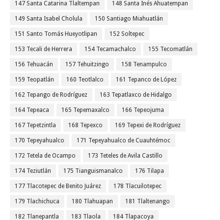
147 Santa Catarina Tlaltempan
148 Santa Inés Ahuatempan
149 Santa Isabel Cholula
150 Santiago Miahuatlán
151 Santo Tomás Hueyotlipan
152 Soltepec
153 Tecali de Herrera
154 Tecamachalco
155 Tecomatlán
156 Tehuacán
157 Tehuitzingo
158 Tenampulco
159 Teopatlán
160 Teotlalco
161 Tepanco de López
162 Tepango de Rodríguez
163 Tepatlaxco de Hidalgo
164 Tepeaca
165 Tepemaxalco
166 Tepeojuma
167 Tepetzintla
168 Tepexco
169 Tepexi de Rodríguez
170 Tepeyahualco
171 Tepeyahualco de Cuauhtémoc
172 Tetela de Ocampo
173 Teteles de Avila Castillo
174 Teziutlán
175 Tianguismanalco
176 Tilapa
177 Tlacotepec de Benito Juárez
178 Tlacuilotepec
179 Tlachichuca
180 Tlahuapan
181 Tlaltenango
182 Tlanepantla
183 Tlaola
184 Tlapacoya