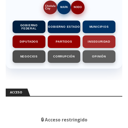
Cholula
MAPA
NODO
City
GOBIERNO
GOBIERNO ESTADO
MUNICIPIOS
FEDERAL
DIPUTADOS
PARTIDOS
INSEGURIDAD
NEGOCIOS
CORRUPCIÓN
OPINIÓN
ACCESO
🔒 Acceso restringido