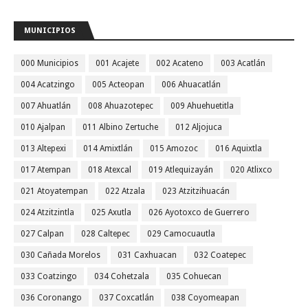
MUNICIPIOS
000 Municipios
001 Acajete
002 Acateno
003 Acatlán
004 Acatzingo
005 Acteopan
006 Ahuacatlán
007 Ahuatlán
008 Ahuazotepec
009 Ahuehuetitla
010 Ajalpan
011 Albino Zertuche
012 Aljojuca
013 Altepexi
014 Amixtlán
015 Amozoc
016 Aquixtla
017 Atempan
018 Atexcal
019 Atlequizayán
020 Atlixco
021 Atoyatempan
022 Atzala
023 Atzitzihuacán
024 Atzitzintla
025 Axutla
026 Ayotoxco de Guerrero
027 Calpan
028 Caltepec
029 Camocuautla
030 Cañada Morelos
031 Caxhuacan
032 Coatepec
033 Coatzingo
034 Cohetzala
035 Cohuecan
036 Coronango
037 Coxcatlán
038 Coyomeapan