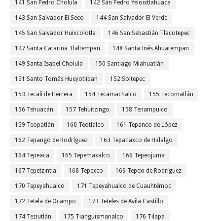
141 San Pedro Cholula
142 San Pedro Yeloixtlahuaca
143 San Salvador El Seco
144 San Salvador El Verde
145 San Salvador Huixcolotla
146 San Sebastián Tlacotepec
147 Santa Catarina Tlaltempan
148 Santa Inés Ahuatempan
149 Santa Isabel Cholula
150 Santiago Miahuatlán
151 Santo Tomás Hueyotlipan
152 Soltepec
153 Tecali de Herrera
154 Tecamachalco
155 Tecomatlán
156 Tehuacán
157 Tehuitzingo
158 Tenampulco
159 Teopatlán
160 Teotlalco
161 Tepanco de López
162 Tepango de Rodríguez
163 Tepatlaxco de Hidalgo
164 Tepeaca
165 Tepemaxalco
166 Tepeojuma
167 Tepetzintla
168 Tepexco
169 Tepexi de Rodríguez
170 Tepeyahualco
171 Tepeyahualco de Cuauhtémoc
172 Tetela de Ocampo
173 Teteles de Avila Castillo
174 Teziutlán
175 Tianguismanalco
176 Tilapa