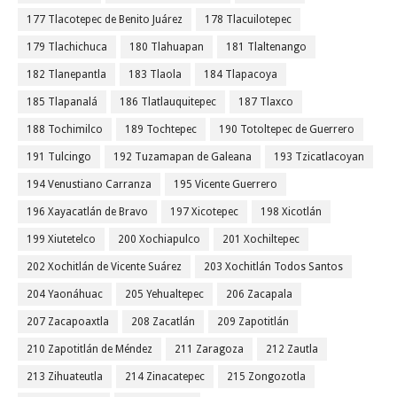
177 Tlacotepec de Benito Juárez
178 Tlacuilotepec
179 Tlachichuca
180 Tlahuapan
181 Tlaltenango
182 Tlanepantla
183 Tlaola
184 Tlapacoya
185 Tlapanalá
186 Tlatlauquitepec
187 Tlaxco
188 Tochimilco
189 Tochtepec
190 Totoltepec de Guerrero
191 Tulcingo
192 Tuzamapan de Galeana
193 Tzicatlacoyan
194 Venustiano Carranza
195 Vicente Guerrero
196 Xayacatlán de Bravo
197 Xicotepec
198 Xicotlán
199 Xiutetelco
200 Xochiapulco
201 Xochiltepec
202 Xochitlán de Vicente Suárez
203 Xochitlán Todos Santos
204 Yaonáhuac
205 Yehualtepec
206 Zacapala
207 Zacapoaxtla
208 Zacatlán
209 Zapotitlán
210 Zapotitlán de Méndez
211 Zaragoza
212 Zautla
213 Zihuateutla
214 Zinacatepec
215 Zongozotla