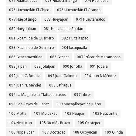
072 Huatlatlauca
073 Huauchinango
074 Huehuetla
075 Huehuetlán El Chico
076 Huehuetlán El Grande
077 Huejotzingo
078 Hueyapan
079 Hueytamalco
080 Hueytlalpan
081 Huitzilan de Serdán
081 Ixcamilpa de Guerrero
082 Huitziltepec
083 Ixcamilpa de Guerrero
084 Ixcaquixtla
085 Ixtacamaxtitlan
086 Ixtepec
087 Izúcar de Matamoros
088 Jalpan
089 Jolalpan
090 Jonotla
091 Jopala
092 Juan C. Bonilla
093 Juan Galindo
094 Juan N Méndez
094 Juan N. Méndez
095 Lafragua
096 La Magdalena Tlatlauquitepec
097 Libres
098 Los Reyes de Juárez
099 Mazapiltepec de Juárez
100 Mixtla
101 Molcaxac
102 Naupan
103 Nauzontla
104 Nealtican
105 Nicolás Bravo
105 Ocotepec
106 Nopalucan
107 Ocotepec
108 Ocoyucan
109 Olintla