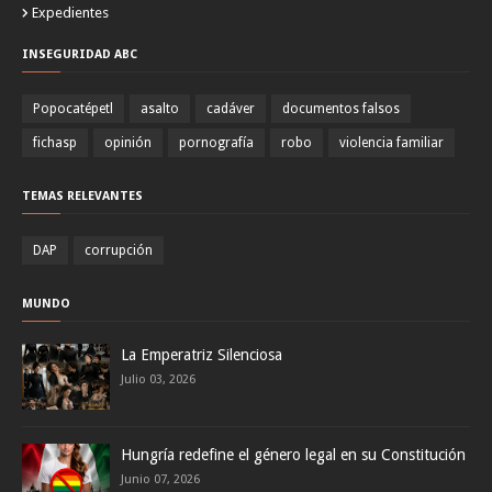
Expedientes
INSEGURIDAD ABC
Popocatépetl
asalto
cadáver
documentos falsos
fichasp
opinión
pornografía
robo
violencia familiar
TEMAS RELEVANTES
DAP
corrupción
MUNDO
La Emperatriz Silenciosa
Julio 03, 2026
Hungría redefine el género legal en su Constitución
Junio 07, 2026