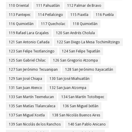
110 Oriental
111 Pahuatlán
112 Palmar de Bravo
113 Pantepec
114 Petlalcingo
115 Piaxtla
116 Puebla
116 Quimixtlán
117 Quecholac
118 Quimixtlán
119 Rafael Lara Grajales
120 San Andrés Cholula
121 San Antonio Cañada
122 San Diego La Mesa Tochimiltzingo
123 San Felipe Teotlancingo
124 San Felipe Tepatlán
125 San Gabriel Chilac
126 San Gregorio Atzompa
127 San Jerónimo Tecuanipan
128 San Jerónimo Xayacatlán
129 San José Chiapa
130 San José Miahuatlán
131 San Juan Atenco
132 San Juan Atzompa
133 San Martín Texmelucan
134 San Martín Totoltepec
135 San Matías Tlalancaleca
136 San Miguel Ixitlán
137 San Miguel Xoxtla
138 San Nicolás Buenos Aires
139 San Nicolás de los Ranchos
140 San Pablo Anicano