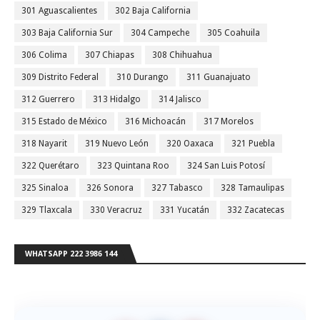
301 Aguascalientes
302 Baja California
303 Baja California Sur
304 Campeche
305 Coahuila
306 Colima
307 Chiapas
308 Chihuahua
309 Distrito Federal
310 Durango
311 Guanajuato
312 Guerrero
313 Hidalgo
314 Jalisco
315 Estado de México
316 Michoacán
317 Morelos
318 Nayarit
319 Nuevo León
320 Oaxaca
321 Puebla
322 Querétaro
323 Quintana Roo
324 San Luis Potosí
325 Sinaloa
326 Sonora
327 Tabasco
328 Tamaulipas
329 Tlaxcala
330 Veracruz
331 Yucatán
332 Zacatecas
WHATSAPP 222 3986 144