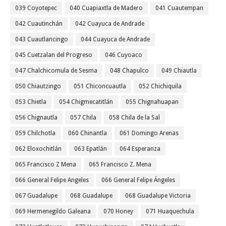
039 Coyotepec
040 Cuapiaxtla de Madero
041 Cuautempan
042 Cuautinchán
042 Cuayuca de Andrade
043 Cuautlancingo
044 Cuayuca de Andrade
045 Cuetzalan del Progreso
046 Cuyoaco
047 Chalchicomula de Sesma
048 Chapulco
049 Chiautla
050 Chiautzingo
051 Chiconcuautla
052 Chichiquila
053 Chietla
054 Chigmecatitlán
055 Chignahuapan
056 Chignautla
057 Chila
058 Chila de la Sal
059 Chilchotla
060 Chinantla
061 Domingo Arenas
062 Eloxochitlán
063 Epatlán
064 Esperanza
065 Francisco Z Mena
065 Francisco Z. Mena
066 General Felipe Angeles
066 General Felipe Ángeles
067 Guadalupe
068 Guadalupe
068 Guadalupe Victoria
069 Hermenegildo Galeana
070 Honey
071 Huaquechula