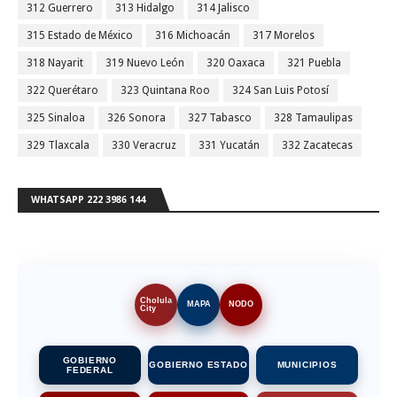
312 Guerrero
313 Hidalgo
314 Jalisco
315 Estado de México
316 Michoacán
317 Morelos
318 Nayarit
319 Nuevo León
320 Oaxaca
321 Puebla
322 Querétaro
323 Quintana Roo
324 San Luis Potosí
325 Sinaloa
326 Sonora
327 Tabasco
328 Tamaulipas
329 Tlaxcala
330 Veracruz
331 Yucatán
332 Zacatecas
WHATSAPP 222 3986 144
Cholula
MAPA
NODO
City
GOBIERNO
GOBIERNO ESTADO
MUNICIPIOS
FEDERAL