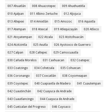
007 Ahuatlán
008 Ahuazotepec
009 Ahuehuetitla
010 Ajalpan
011 Albino Zertuche
012 Aljojuca
013 Altepexi
014 Amixtlán
015 Amozoc
016 Aquixtla
017 Atempan
018 Atexcal
019 Atlequizayán
020 Atlixco
021 Atoyatempan
022 Atzala
023 Atzitzihuacán
024 Atzitzintla
025 Axutla
026 Ayotoxco de Guerrero
027 Calpan
028 Caltepec
029 Camocuautla
030 Cañada Morelos
031 Caxhuacan
032 Coatepec
033 Coatzingo
034 Cohetzala
035 Cohuecan
036 Coronango
037 Coxcatlán
038 Coyomeapan
039 Coyotepec
040 Cuapiaxtla de Madero
041 Cuautempan
042 Cuautinchán
042 Cuayuca de Andrade
043 Cuautlancingo
044 Cuayuca de Andrade
045 Cuetzalan del Progreso
046 Cuyoaco