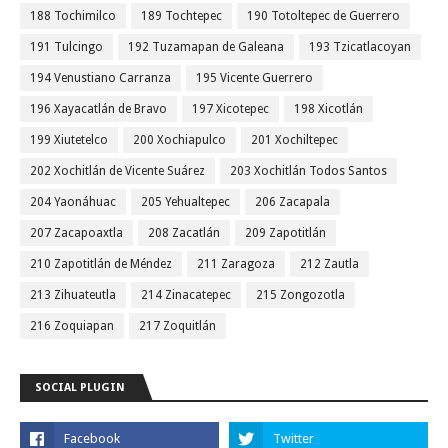
188 Tochimilco
189 Tochtepec
190 Totoltepec de Guerrero
191 Tulcingo
192 Tuzamapan de Galeana
193 Tzicatlacoyan
194 Venustiano Carranza
195 Vicente Guerrero
196 Xayacatlán de Bravo
197 Xicotepec
198 Xicotlán
199 Xiutetelco
200 Xochiapulco
201 Xochiltepec
202 Xochitlán de Vicente Suárez
203 Xochitlán Todos Santos
204 Yaonáhuac
205 Yehualtepec
206 Zacapala
207 Zacapoaxtla
208 Zacatlán
209 Zapotitlán
210 Zapotitlán de Méndez
211 Zaragoza
212 Zautla
213 Zihuateutla
214 Zinacatepec
215 Zongozotla
216 Zoquiapan
217 Zoquitlán
SOCIAL PLUGIN