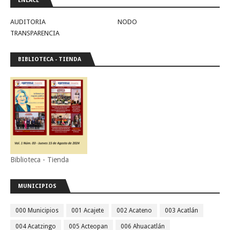
ENLACE
AUDITORIA
NODO
TRANSPARENCIA
BIBLIOTECA - TIENDA
Biblioteca - Tienda
MUNICIPIOS
000 Municipios
001 Acajete
002 Acateno
003 Acatlán
004 Acatzingo
005 Acteopan
006 Ahuacatlán