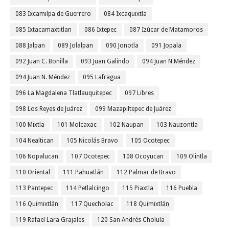
083 Ixcamilpa de Guerrero
084 Ixcaquixtla
085 Ixtacamaxtitlan
086 Ixtepec
087 Izúcar de Matamoros
088 Jalpan
089 Jolalpan
090 Jonotla
091 Jopala
092 Juan C. Bonilla
093 Juan Galindo
094 Juan N Méndez
094 Juan N. Méndez
095 Lafragua
096 La Magdalena Tlatlauquitepec
097 Libres
098 Los Reyes de Juárez
099 Mazapiltepec de Juárez
100 Mixtla
101 Molcaxac
102 Naupan
103 Nauzontla
104 Nealtican
105 Nicolás Bravo
105 Ocotepec
106 Nopalucan
107 Ocotepec
108 Ocoyucan
109 Olintla
110 Oriental
111 Pahuatlán
112 Palmar de Bravo
113 Pantepec
114 Petlalcingo
115 Piaxtla
116 Puebla
116 Quimixtlán
117 Quecholac
118 Quimixtlán
119 Rafael Lara Grajales
120 San Andrés Cholula