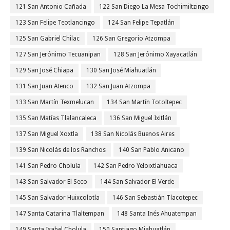
121 San Antonio Cañada
122 San Diego La Mesa Tochimiltzingo
123 San Felipe Teotlancingo
124 San Felipe Tepatlán
125 San Gabriel Chilac
126 San Gregorio Atzompa
127 San Jerónimo Tecuanipan
128 San Jerónimo Xayacatlán
129 San José Chiapa
130 San José Miahuatlán
131 San Juan Atenco
132 San Juan Atzompa
133 San Martín Texmelucan
134 San Martín Totoltepec
135 San Matías Tlalancaleca
136 San Miguel Ixitlán
137 San Miguel Xoxtla
138 San Nicolás Buenos Aires
139 San Nicolás de los Ranchos
140 San Pablo Anicano
141 San Pedro Cholula
142 San Pedro Yeloixtlahuaca
143 San Salvador El Seco
144 San Salvador El Verde
145 San Salvador Huixcolotla
146 San Sebastián Tlacotepec
147 Santa Catarina Tlaltempan
148 Santa Inés Ahuatempan
149 Santa Isabel Cholula
150 Santiago Miahuatlán