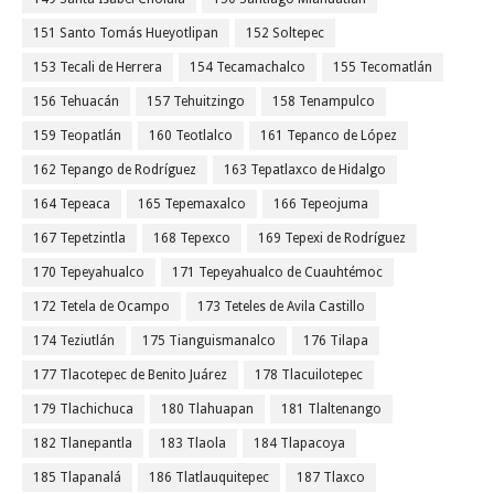
151 Santo Tomás Hueyotlipan
152 Soltepec
153 Tecali de Herrera
154 Tecamachalco
155 Tecomatlán
156 Tehuacán
157 Tehuitzingo
158 Tenampulco
159 Teopatlán
160 Teotlalco
161 Tepanco de López
162 Tepango de Rodríguez
163 Tepatlaxco de Hidalgo
164 Tepeaca
165 Tepemaxalco
166 Tepeojuma
167 Tepetzintla
168 Tepexco
169 Tepexi de Rodríguez
170 Tepeyahualco
171 Tepeyahualco de Cuauhtémoc
172 Tetela de Ocampo
173 Teteles de Avila Castillo
174 Teziutlán
175 Tianguismanalco
176 Tilapa
177 Tlacotepec de Benito Juárez
178 Tlacuilotepec
179 Tlachichuca
180 Tlahuapan
181 Tlaltenango
182 Tlanepantla
183 Tlaola
184 Tlapacoya
185 Tlapanalá
186 Tlatlauquitepec
187 Tlaxco