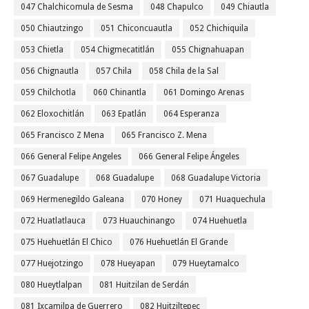
047 Chalchicomula de Sesma
048 Chapulco
049 Chiautla
050 Chiautzingo
051 Chiconcuautla
052 Chichiquila
053 Chietla
054 Chigmecatitlán
055 Chignahuapan
056 Chignautla
057 Chila
058 Chila de la Sal
059 Chilchotla
060 Chinantla
061 Domingo Arenas
062 Eloxochitlán
063 Epatlán
064 Esperanza
065 Francisco Z Mena
065 Francisco Z. Mena
066 General Felipe Angeles
066 General Felipe Ángeles
067 Guadalupe
068 Guadalupe
068 Guadalupe Victoria
069 Hermenegildo Galeana
070 Honey
071 Huaquechula
072 Huatlatlauca
073 Huauchinango
074 Huehuetla
075 Huehuetlán El Chico
076 Huehuetlán El Grande
077 Huejotzingo
078 Hueyapan
079 Hueytamalco
080 Hueytlalpan
081 Huitzilan de Serdán
081 Ixcamilpa de Guerrero
082 Huitziltepec