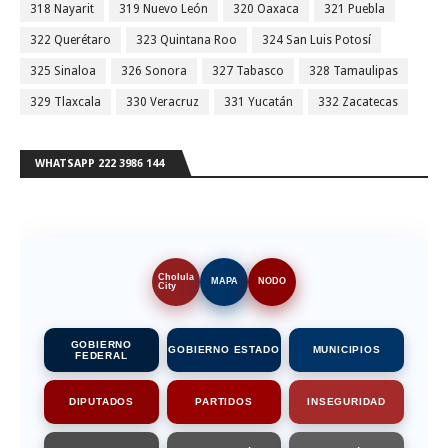
318 Nayarit
319 Nuevo León
320 Oaxaca
321 Puebla
322 Querétaro
323 Quintana Roo
324 San Luis Potosí
325 Sinaloa
326 Sonora
327 Tabasco
328 Tamaulipas
329 Tlaxcala
330 Veracruz
331 Yucatán
332 Zacatecas
WHATSAPP 222 3986 144
Cholula
MAPA
NODO
City
GOBIERNO
GOBIERNO ESTADO
MUNICIPIOS
FEDERAL
DIPUTADOS
PARTIDOS
INSEGURIDAD