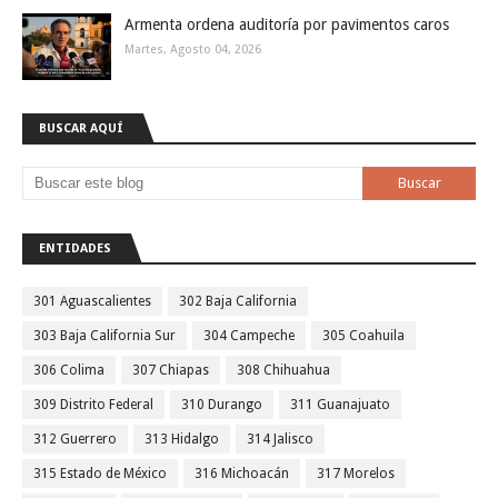
Armenta ordena auditoría por pavimentos caros
Martes, Agosto 04, 2026
BUSCAR AQUÍ
ENTIDADES
301 Aguascalientes
302 Baja California
303 Baja California Sur
304 Campeche
305 Coahuila
306 Colima
307 Chiapas
308 Chihuahua
309 Distrito Federal
310 Durango
311 Guanajuato
312 Guerrero
313 Hidalgo
314 Jalisco
315 Estado de México
316 Michoacán
317 Morelos