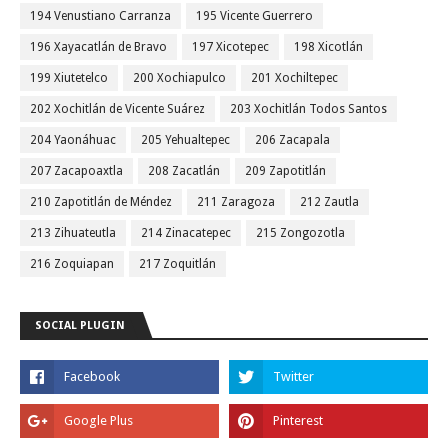
194 Venustiano Carranza
195 Vicente Guerrero
196 Xayacatlán de Bravo
197 Xicotepec
198 Xicotlán
199 Xiutetelco
200 Xochiapulco
201 Xochiltepec
202 Xochitlán de Vicente Suárez
203 Xochitlán Todos Santos
204 Yaonáhuac
205 Yehualtepec
206 Zacapala
207 Zacapoaxtla
208 Zacatlán
209 Zapotitlán
210 Zapotitlán de Méndez
211 Zaragoza
212 Zautla
213 Zihuateutla
214 Zinacatepec
215 Zongozotla
216 Zoquiapan
217 Zoquitlán
SOCIAL PLUGIN