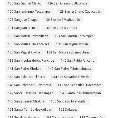
125 San Gabriel Chilac
126 San Gregorio Atzompa
127 San Jerónimo Tecuanipan
128 San Jerónimo Xayacatlán
129 San José Chiapa
130 San José Miahuatlán
131 San Juan Atenco
132 San Juan Atzompa
133 San Martín Texmelucan
134 San Martín Totoltepec
135 San Matías Tlalancaleca
136 San Miguel Ixitlán
137 San Miguel Xoxtla
138 San Nicolás Buenos Aires
139 San Nicolás de los Ranchos
140 San Pablo Anicano
141 San Pedro Cholula
142 San Pedro Yeloixtlahuaca
143 San Salvador El Seco
144 San Salvador El Verde
145 San Salvador Huixcolotla
146 San Sebastián Tlacotepec
147 Santa Catarina Tlaltempan
148 Santa Inés Ahuatempan
149 Santa Isabel Cholula
150 Santiago Miahuatlán
151 Santo Tomás Hueyotlipan
152 Soltepec
153 Tecali de Herrera
154 Tecamachalco
155 Tecomatlán