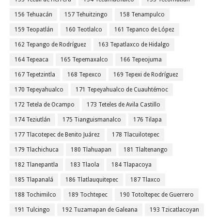
156 Tehuacán
157 Tehuitzingo
158 Tenampulco
159 Teopatlán
160 Teotlalco
161 Tepanco de López
162 Tepango de Rodríguez
163 Tepatlaxco de Hidalgo
164 Tepeaca
165 Tepemaxalco
166 Tepeojuma
167 Tepetzintla
168 Tepexco
169 Tepexi de Rodríguez
170 Tepeyahualco
171 Tepeyahualco de Cuauhtémoc
172 Tetela de Ocampo
173 Teteles de Avila Castillo
174 Teziutlán
175 Tianguismanalco
176 Tilapa
177 Tlacotepec de Benito Juárez
178 Tlacuilotepec
179 Tlachichuca
180 Tlahuapan
181 Tlaltenango
182 Tlanepantla
183 Tlaola
184 Tlapacoya
185 Tlapanalá
186 Tlatlauquitepec
187 Tlaxco
188 Tochimilco
189 Tochtepec
190 Totoltepec de Guerrero
191 Tulcingo
192 Tuzamapan de Galeana
193 Tzicatlacoyan