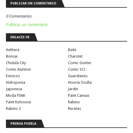
PUBLICAR UN COMENTARIO
0 Comentarios
Publicar un comentario
ENLACES FB
Aethera
Baile
Bonsai
Charolet
Cholula City
Comic Gonter
Comic Kiulston
Comic SCI
Estoicos
Guardianes
Hidroponia
Hisoria Oculta
Japonesa
Jardin
Moda PINK
Paint Canvas
Paint Kolosova
Rabino
Rabino 2
Recetas
PRENSA PUEBLA