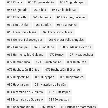
053 Chietla
054 Chigmecatitlán
055 Chignahuapan
056 Chignautla
057 Chila
058 Chila de la Sal
059 Chilchotla
060 Chinantla
061 Domingo Arenas
062 Eloxochitlán
063 Epatlán
064 Esperanza
065 Francisco Z Mena
065 Francisco Z. Mena
066 General Felipe Angeles
066 General Felipe Ángeles
067 Guadalupe
068 Guadalupe
068 Guadalupe Victoria
069 Hermenegildo Galeana
070 Honey
071 Huaquechula
072 Huatlatlauca
073 Huauchinango
074 Huehuetla
075 Huehuetlán El Chico
076 Huehuetlán El Grande
077 Huejotzingo
078 Hueyapan
079 Hueytamalco
080 Hueytlalpan
081 Huitzilan de Serdán
081 Ixcamilpa de Guerrero
082 Huitziltepec
083 Ixcamilpa de Guerrero
084 Ixcaquixtla
085 Ixtacamaxtitlan
086 Ixtepec
087 Izúcar de Matamoros