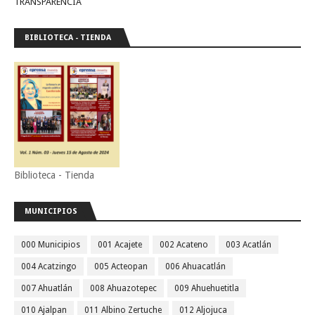
TRANSPARENCIA
BIBLIOTECA - TIENDA
Biblioteca - Tienda
MUNICIPIOS
000 Municipios
001 Acajete
002 Acateno
003 Acatlán
004 Acatzingo
005 Acteopan
006 Ahuacatlán
007 Ahuatlán
008 Ahuazotepec
009 Ahuehuetitla
010 Ajalpan
011 Albino Zertuche
012 Aljojuca