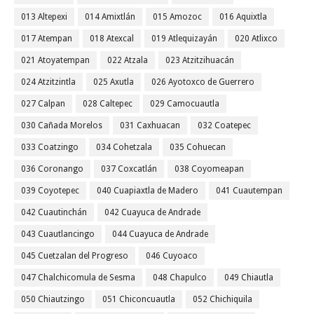
013 Altepexi
014 Amixtlán
015 Amozoc
016 Aquixtla
017 Atempan
018 Atexcal
019 Atlequizayán
020 Atlixco
021 Atoyatempan
022 Atzala
023 Atzitzihuacán
024 Atzitzintla
025 Axutla
026 Ayotoxco de Guerrero
027 Calpan
028 Caltepec
029 Camocuautla
030 Cañada Morelos
031 Caxhuacan
032 Coatepec
033 Coatzingo
034 Cohetzala
035 Cohuecan
036 Coronango
037 Coxcatlán
038 Coyomeapan
039 Coyotepec
040 Cuapiaxtla de Madero
041 Cuautempan
042 Cuautinchán
042 Cuayuca de Andrade
043 Cuautlancingo
044 Cuayuca de Andrade
045 Cuetzalan del Progreso
046 Cuyoaco
047 Chalchicomula de Sesma
048 Chapulco
049 Chiautla
050 Chiautzingo
051 Chiconcuautla
052 Chichiquila