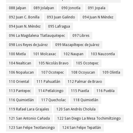
088 Jalpan
089 Jolalpan
090 Jonotla
091 Jopala
092 Juan C. Bonilla
093 Juan Galindo
094 Juan N Méndez
094 Juan N. Méndez
095 Lafragua
096 La Magdalena Tlatlauquitepec
097 Libres
098 Los Reyes de Juárez
099 Mazapiltepec de Juárez
100 Mixtla
101 Molcaxac
102 Naupan
103 Nauzontla
104 Nealtican
105 Nicolás Bravo
105 Ocotepec
106 Nopalucan
107 Ocotepec
108 Ocoyucan
109 Olintla
110 Oriental
111 Pahuatlán
112 Palmar de Bravo
113 Pantepec
114 Petlalcingo
115 Piaxtla
116 Puebla
116 Quimixtlán
117 Quecholac
118 Quimixtlán
119 Rafael Lara Grajales
120 San Andrés Cholula
121 San Antonio Cañada
122 San Diego La Mesa Tochimiltzingo
123 San Felipe Teotlancingo
124 San Felipe Tepatlán