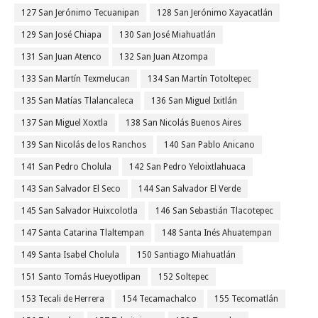
127 San Jerónimo Tecuanipan
128 San Jerónimo Xayacatlán
129 San José Chiapa
130 San José Miahuatlán
131 San Juan Atenco
132 San Juan Atzompa
133 San Martín Texmelucan
134 San Martín Totoltepec
135 San Matías Tlalancaleca
136 San Miguel Ixitlán
137 San Miguel Xoxtla
138 San Nicolás Buenos Aires
139 San Nicolás de los Ranchos
140 San Pablo Anicano
141 San Pedro Cholula
142 San Pedro Yeloixtlahuaca
143 San Salvador El Seco
144 San Salvador El Verde
145 San Salvador Huixcolotla
146 San Sebastián Tlacotepec
147 Santa Catarina Tlaltempan
148 Santa Inés Ahuatempan
149 Santa Isabel Cholula
150 Santiago Miahuatlán
151 Santo Tomás Hueyotlipan
152 Soltepec
153 Tecali de Herrera
154 Tecamachalco
155 Tecomatlán