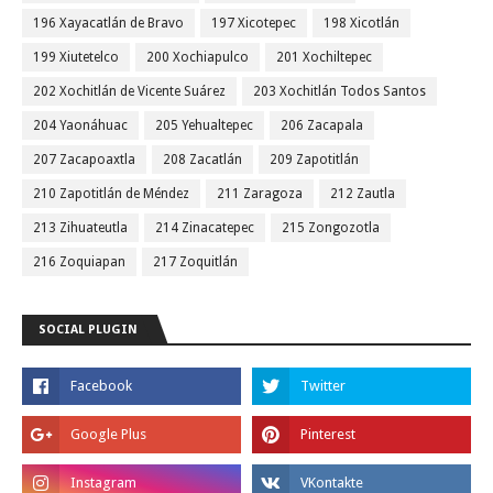
196 Xayacatlán de Bravo
197 Xicotepec
198 Xicotlán
199 Xiutetelco
200 Xochiapulco
201 Xochiltepec
202 Xochitlán de Vicente Suárez
203 Xochitlán Todos Santos
204 Yaonáhuac
205 Yehualtepec
206 Zacapala
207 Zacapoaxtla
208 Zacatlán
209 Zapotitlán
210 Zapotitlán de Méndez
211 Zaragoza
212 Zautla
213 Zihuateutla
214 Zinacatepec
215 Zongozotla
216 Zoquiapan
217 Zoquitlán
SOCIAL PLUGIN