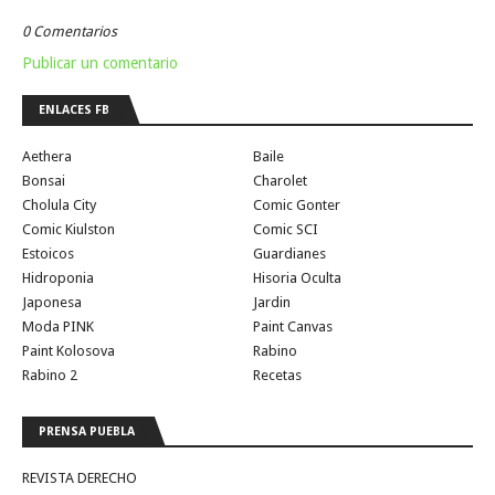
0 Comentarios
Publicar un comentario
ENLACES FB
Aethera
Baile
Bonsai
Charolet
Cholula City
Comic Gonter
Comic Kiulston
Comic SCI
Estoicos
Guardianes
Hidroponia
Hisoria Oculta
Japonesa
Jardin
Moda PINK
Paint Canvas
Paint Kolosova
Rabino
Rabino 2
Recetas
PRENSA PUEBLA
REVISTA DERECHO