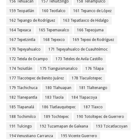
156 Tehuacán
157 Tehuitzingo
158 Tenampulco
159 Teopatlán
160 Teotlalco
161 Tepanco de López
162 Tepango de Rodríguez
163 Tepatlaxco de Hidalgo
164 Tepeaca
165 Tepemaxalco
166 Tepeojuma
167 Tepetzintla
168 Tepexco
169 Tepexi de Rodríguez
170 Tepeyahualco
171 Tepeyahualco de Cuauhtémoc
172 Tetela de Ocampo
173 Teteles de Avila Castillo
174 Teziutlán
175 Tianguismanalco
176 Tilapa
177 Tlacotepec de Benito Juárez
178 Tlacuilotepec
179 Tlachichuca
180 Tlahuapan
181 Tlaltenango
182 Tlanepantla
183 Tlaola
184 Tlapacoya
185 Tlapanalá
186 Tlatlauquitepec
187 Tlaxco
188 Tochimilco
189 Tochtepec
190 Totoltepec de Guerrero
191 Tulcingo
192 Tuzamapan de Galeana
193 Tzicatlacoyan
194 Venustiano Carranza
195 Vicente Guerrero