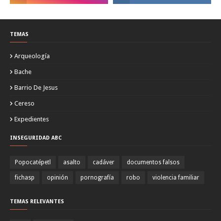
TEMAS
Arqueología
Bache
Barrio De Jesus
Cereso
Expedientes
INSEGURIDAD ABC
Popocatépetl
asalto
cadáver
documentos falsos
fichasp
opinión
pornografía
robo
violencia familiar
TEMAS RELEVANTES