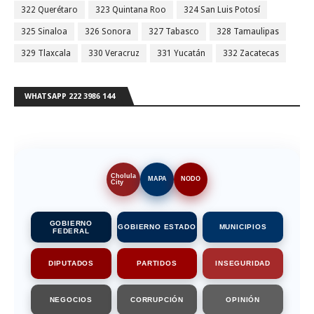
322 Querétaro
323 Quintana Roo
324 San Luis Potosí
325 Sinaloa
326 Sonora
327 Tabasco
328 Tamaulipas
329 Tlaxcala
330 Veracruz
331 Yucatán
332 Zacatecas
WHATSAPP 222 3986 144
Cholula
MAPA
NODO
City
GOBIERNO
GOBIERNO ESTADO
MUNICIPIOS
FEDERAL
DIPUTADOS
PARTIDOS
INSEGURIDAD
NEGOCIOS
CORRUPCIÓN
OPINIÓN