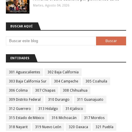
Martes, Agosto 04, 2026
BUSCAR AQUÍ
ENTIDADES
301 Aguascalientes
302 Baja California
303 Baja California Sur
304 Campeche
305 Coahuila
306 Colima
307 Chiapas
308 Chihuahua
309 Distrito Federal
310 Durango
311 Guanajuato
312 Guerrero
313 Hidalgo
314 Jalisco
315 Estado de México
316 Michoacán
317 Morelos
318 Nayarit
319 Nuevo León
320 Oaxaca
321 Puebla