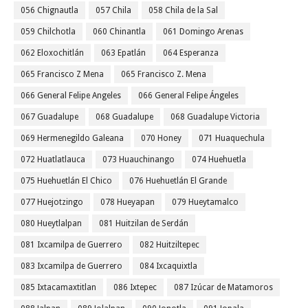
056 Chignautla
057 Chila
058 Chila de la Sal
059 Chilchotla
060 Chinantla
061 Domingo Arenas
062 Eloxochitlán
063 Epatlán
064 Esperanza
065 Francisco Z Mena
065 Francisco Z. Mena
066 General Felipe Angeles
066 General Felipe Ángeles
067 Guadalupe
068 Guadalupe
068 Guadalupe Victoria
069 Hermenegildo Galeana
070 Honey
071 Huaquechula
072 Huatlatlauca
073 Huauchinango
074 Huehuetla
075 Huehuetlán El Chico
076 Huehuetlán El Grande
077 Huejotzingo
078 Hueyapan
079 Hueytamalco
080 Hueytlalpan
081 Huitzilan de Serdán
081 Ixcamilpa de Guerrero
082 Huitziltepec
083 Ixcamilpa de Guerrero
084 Ixcaquixtla
085 Ixtacamaxtitlan
086 Ixtepec
087 Izúcar de Matamoros