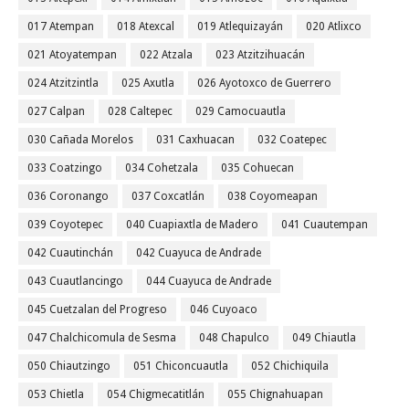
017 Atempan
018 Atexcal
019 Atlequizayán
020 Atlixco
021 Atoyatempan
022 Atzala
023 Atzitzihuacán
024 Atzitzintla
025 Axutla
026 Ayotoxco de Guerrero
027 Calpan
028 Caltepec
029 Camocuautla
030 Cañada Morelos
031 Caxhuacan
032 Coatepec
033 Coatzingo
034 Cohetzala
035 Cohuecan
036 Coronango
037 Coxcatlán
038 Coyomeapan
039 Coyotepec
040 Cuapiaxtla de Madero
041 Cuautempan
042 Cuautinchán
042 Cuayuca de Andrade
043 Cuautlancingo
044 Cuayuca de Andrade
045 Cuetzalan del Progreso
046 Cuyoaco
047 Chalchicomula de Sesma
048 Chapulco
049 Chiautla
050 Chiautzingo
051 Chiconcuautla
052 Chichiquila
053 Chietla
054 Chigmecatitlán
055 Chignahuapan