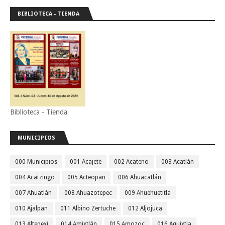
BIBLIOTECA - TIENDA
Biblioteca - Tienda
MUNICIPIOS
000 Municipios
001 Acajete
002 Acateno
003 Acatlán
004 Acatzingo
005 Acteopan
006 Ahuacatlán
007 Ahuatlán
008 Ahuazotepec
009 Ahuehuetitla
010 Ajalpan
011 Albino Zertuche
012 Aljojuca
013 Altepexi
014 Amixtlán
015 Amozoc
016 Aquixtla