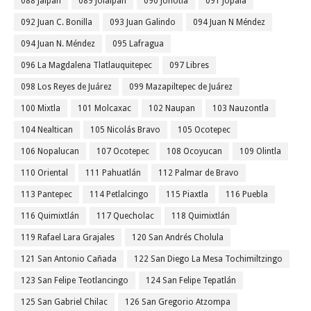
088 Jalpan
089 Jolalpan
090 Jonotla
091 Jopala
092 Juan C. Bonilla
093 Juan Galindo
094 Juan N Méndez
094 Juan N. Méndez
095 Lafragua
096 La Magdalena Tlatlauquitepec
097 Libres
098 Los Reyes de Juárez
099 Mazapiltepec de Juárez
100 Mixtla
101 Molcaxac
102 Naupan
103 Nauzontla
104 Nealtican
105 Nicolás Bravo
105 Ocotepec
106 Nopalucan
107 Ocotepec
108 Ocoyucan
109 Olintla
110 Oriental
111 Pahuatlán
112 Palmar de Bravo
113 Pantepec
114 Petlalcingo
115 Piaxtla
116 Puebla
116 Quimixtlán
117 Quecholac
118 Quimixtlán
119 Rafael Lara Grajales
120 San Andrés Cholula
121 San Antonio Cañada
122 San Diego La Mesa Tochimiltzingo
123 San Felipe Teotlancingo
124 San Felipe Tepatlán
125 San Gabriel Chilac
126 San Gregorio Atzompa