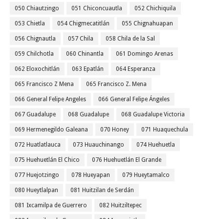
050 Chiautzingo
051 Chiconcuautla
052 Chichiquila
053 Chietla
054 Chigmecatitlán
055 Chignahuapan
056 Chignautla
057 Chila
058 Chila de la Sal
059 Chilchotla
060 Chinantla
061 Domingo Arenas
062 Eloxochitlán
063 Epatlán
064 Esperanza
065 Francisco Z Mena
065 Francisco Z. Mena
066 General Felipe Angeles
066 General Felipe Ángeles
067 Guadalupe
068 Guadalupe
068 Guadalupe Victoria
069 Hermenegildo Galeana
070 Honey
071 Huaquechula
072 Huatlatlauca
073 Huauchinango
074 Huehuetla
075 Huehuetlán El Chico
076 Huehuetlán El Grande
077 Huejotzingo
078 Hueyapan
079 Hueytamalco
080 Hueytlalpan
081 Huitzilan de Serdán
081 Ixcamilpa de Guerrero
082 Huitziltepec