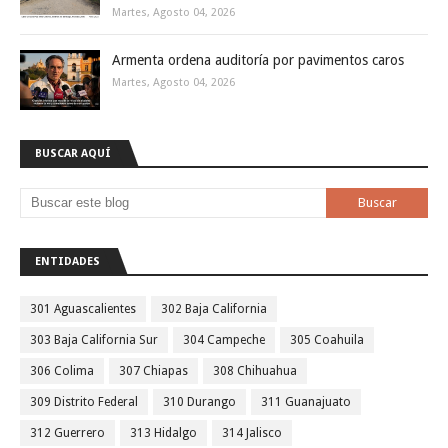
Martes, Agosto 04, 2026
Armenta ordena auditoría por pavimentos caros
Martes, Agosto 04, 2026
BUSCAR AQUÍ
ENTIDADES
301 Aguascalientes
302 Baja California
303 Baja California Sur
304 Campeche
305 Coahuila
306 Colima
307 Chiapas
308 Chihuahua
309 Distrito Federal
310 Durango
311 Guanajuato
312 Guerrero
313 Hidalgo
314 Jalisco