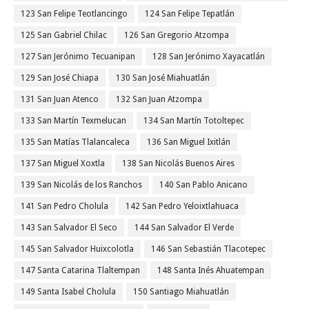
123 San Felipe Teotlancingo
124 San Felipe Tepatlán
125 San Gabriel Chilac
126 San Gregorio Atzompa
127 San Jerónimo Tecuanipan
128 San Jerónimo Xayacatlán
129 San José Chiapa
130 San José Miahuatlán
131 San Juan Atenco
132 San Juan Atzompa
133 San Martín Texmelucan
134 San Martín Totoltepec
135 San Matías Tlalancaleca
136 San Miguel Ixitlán
137 San Miguel Xoxtla
138 San Nicolás Buenos Aires
139 San Nicolás de los Ranchos
140 San Pablo Anicano
141 San Pedro Cholula
142 San Pedro Yeloixtlahuaca
143 San Salvador El Seco
144 San Salvador El Verde
145 San Salvador Huixcolotla
146 San Sebastián Tlacotepec
147 Santa Catarina Tlaltempan
148 Santa Inés Ahuatempan
149 Santa Isabel Cholula
150 Santiago Miahuatlán