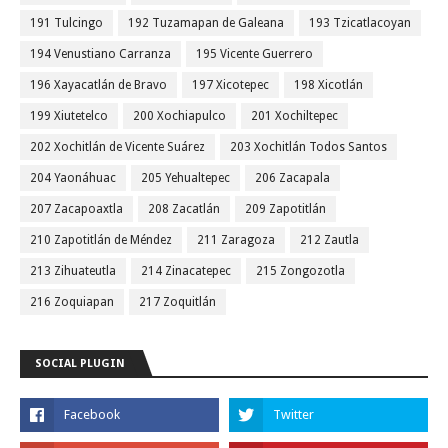
191 Tulcingo
192 Tuzamapan de Galeana
193 Tzicatlacoyan
194 Venustiano Carranza
195 Vicente Guerrero
196 Xayacatlán de Bravo
197 Xicotepec
198 Xicotlán
199 Xiutetelco
200 Xochiapulco
201 Xochiltepec
202 Xochitlán de Vicente Suárez
203 Xochitlán Todos Santos
204 Yaonáhuac
205 Yehualtepec
206 Zacapala
207 Zacapoaxtla
208 Zacatlán
209 Zapotitlán
210 Zapotitlán de Méndez
211 Zaragoza
212 Zautla
213 Zihuateutla
214 Zinacatepec
215 Zongozotla
216 Zoquiapan
217 Zoquitlán
SOCIAL PLUGIN