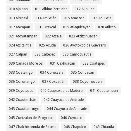
007 Ahuatlán
008 Ahuazotepec
009 Ahuehuetitla
010 Ajalpan
011 Albino Zertuche
012 Aljojuca
013 Altepexi
014 Amixtlán
015 Amozoc
016 Aquixtla
017 Atempan
018 Atexcal
019 Atlequizayán
020 Atlixco
021 Atoyatempan
022 Atzala
023 Atzitzihuacán
024 Atzitzintla
025 Axutla
026 Ayotoxco de Guerrero
027 Calpan
028 Caltepec
029 Camocuautla
030 Cañada Morelos
031 Caxhuacan
032 Coatepec
033 Coatzingo
034 Cohetzala
035 Cohuecan
036 Coronango
037 Coxcatlán
038 Coyomeapan
039 Coyotepec
040 Cuapiaxtla de Madero
041 Cuautempan
042 Cuautinchán
042 Cuayuca de Andrade
043 Cuautlancingo
044 Cuayuca de Andrade
045 Cuetzalan del Progreso
046 Cuyoaco
047 Chalchicomula de Sesma
048 Chapulco
049 Chiautla