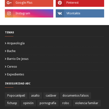
TEMAS
Arqueología
Bache
Barrio De Jesus
Cereso
Expedientes
INSEGURIDAD ABC
Popocatépetl
asalto
cadáver
documentos falsos
fichasp
opinión
pornografía
robo
violencia familiar