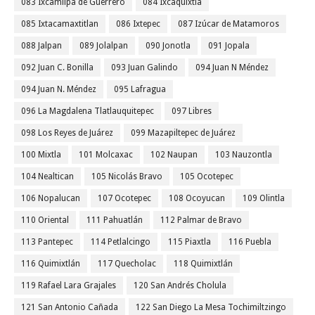
083 Ixcamilpa de Guerrero
084 Ixcaquixtla
085 Ixtacamaxtitlan
086 Ixtepec
087 Izúcar de Matamoros
088 Jalpan
089 Jolalpan
090 Jonotla
091 Jopala
092 Juan C. Bonilla
093 Juan Galindo
094 Juan N Méndez
094 Juan N. Méndez
095 Lafragua
096 La Magdalena Tlatlauquitepec
097 Libres
098 Los Reyes de Juárez
099 Mazapiltepec de Juárez
100 Mixtla
101 Molcaxac
102 Naupan
103 Nauzontla
104 Nealtican
105 Nicolás Bravo
105 Ocotepec
106 Nopalucan
107 Ocotepec
108 Ocoyucan
109 Olintla
110 Oriental
111 Pahuatlán
112 Palmar de Bravo
113 Pantepec
114 Petlalcingo
115 Piaxtla
116 Puebla
116 Quimixtlán
117 Quecholac
118 Quimixtlán
119 Rafael Lara Grajales
120 San Andrés Cholula
121 San Antonio Cañada
122 San Diego La Mesa Tochimiltzingo