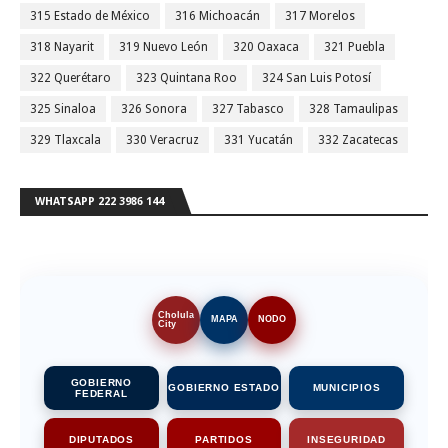
315 Estado de México
316 Michoacán
317 Morelos
318 Nayarit
319 Nuevo León
320 Oaxaca
321 Puebla
322 Querétaro
323 Quintana Roo
324 San Luis Potosí
325 Sinaloa
326 Sonora
327 Tabasco
328 Tamaulipas
329 Tlaxcala
330 Veracruz
331 Yucatán
332 Zacatecas
WHATSAPP 222 3986 144
Cholula
MAPA
NODO
City
GOBIERNO
GOBIERNO ESTADO
MUNICIPIOS
FEDERAL
DIPUTADOS
PARTIDOS
INSEGURIDAD