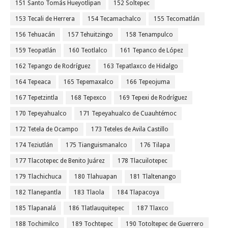
151 Santo Tomás Hueyotlipan
152 Soltepec
153 Tecali de Herrera
154 Tecamachalco
155 Tecomatlán
156 Tehuacán
157 Tehuitzingo
158 Tenampulco
159 Teopatlán
160 Teotlalco
161 Tepanco de López
162 Tepango de Rodríguez
163 Tepatlaxco de Hidalgo
164 Tepeaca
165 Tepemaxalco
166 Tepeojuma
167 Tepetzintla
168 Tepexco
169 Tepexi de Rodríguez
170 Tepeyahualco
171 Tepeyahualco de Cuauhtémoc
172 Tetela de Ocampo
173 Teteles de Avila Castillo
174 Teziutlán
175 Tianguismanalco
176 Tilapa
177 Tlacotepec de Benito Juárez
178 Tlacuilotepec
179 Tlachichuca
180 Tlahuapan
181 Tlaltenango
182 Tlanepantla
183 Tlaola
184 Tlapacoya
185 Tlapanalá
186 Tlatlauquitepec
187 Tlaxco
188 Tochimilco
189 Tochtepec
190 Totoltepec de Guerrero