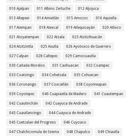
010 Ajalpan
011 Albino Zertuche
012 Aljojuca
013 Altepexi
014 Amixtlán
015 Amozoc
016 Aquixtla
017 Atempan
018 Atexcal
019 Atlequizayán
020 Atlixco
021 Atoyatempan
022 Atzala
023 Atzitzihuacán
024 Atzitzintla
025 Axutla
026 Ayotoxco de Guerrero
027 Calpan
028 Caltepec
029 Camocuautla
030 Cañada Morelos
031 Caxhuacan
032 Coatepec
033 Coatzingo
034 Cohetzala
035 Cohuecan
036 Coronango
037 Coxcatlán
038 Coyomeapan
039 Coyotepec
040 Cuapiaxtla de Madero
041 Cuautempan
042 Cuautinchán
042 Cuayuca de Andrade
043 Cuautlancingo
044 Cuayuca de Andrade
045 Cuetzalan del Progreso
046 Cuyoaco
047 Chalchicomula de Sesma
048 Chapulco
049 Chiautla