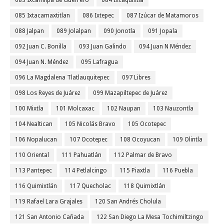
083 Ixcamilpa de Guerrero
084 Ixcaquixtla
085 Ixtacamaxtitlan
086 Ixtepec
087 Izúcar de Matamoros
088 Jalpan
089 Jolalpan
090 Jonotla
091 Jopala
092 Juan C. Bonilla
093 Juan Galindo
094 Juan N Méndez
094 Juan N. Méndez
095 Lafragua
096 La Magdalena Tlatlauquitepec
097 Libres
098 Los Reyes de Juárez
099 Mazapiltepec de Juárez
100 Mixtla
101 Molcaxac
102 Naupan
103 Nauzontla
104 Nealtican
105 Nicolás Bravo
105 Ocotepec
106 Nopalucan
107 Ocotepec
108 Ocoyucan
109 Olintla
110 Oriental
111 Pahuatlán
112 Palmar de Bravo
113 Pantepec
114 Petlalcingo
115 Piaxtla
116 Puebla
116 Quimixtlán
117 Quecholac
118 Quimixtlán
119 Rafael Lara Grajales
120 San Andrés Cholula
121 San Antonio Cañada
122 San Diego La Mesa Tochimiltzingo