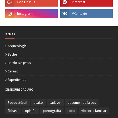
TEMAS
Arqueología
Bache
Barrio De Jesus
Cereso
Expedientes
INSEGURIDAD ABC
Popocatépetl
asalto
cadáver
documentos falsos
fichasp
opinión
pornografía
robo
violencia familiar