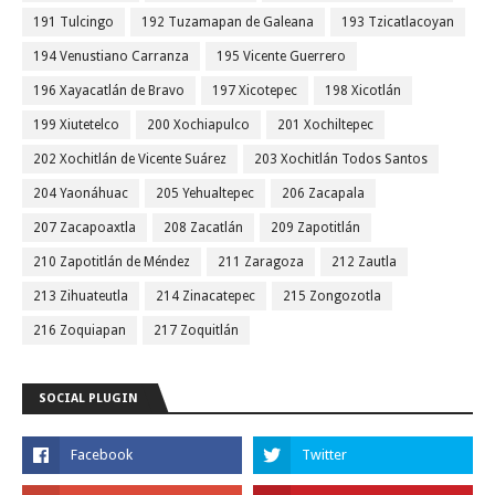
191 Tulcingo
192 Tuzamapan de Galeana
193 Tzicatlacoyan
194 Venustiano Carranza
195 Vicente Guerrero
196 Xayacatlán de Bravo
197 Xicotepec
198 Xicotlán
199 Xiutetelco
200 Xochiapulco
201 Xochiltepec
202 Xochitlán de Vicente Suárez
203 Xochitlán Todos Santos
204 Yaonáhuac
205 Yehualtepec
206 Zacapala
207 Zacapoaxtla
208 Zacatlán
209 Zapotitlán
210 Zapotitlán de Méndez
211 Zaragoza
212 Zautla
213 Zihuateutla
214 Zinacatepec
215 Zongozotla
216 Zoquiapan
217 Zoquitlán
SOCIAL PLUGIN