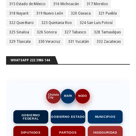
315 Estado de México
316 Michoacán
317 Morelos
318 Nayarit
319 Nuevo León
320 Oaxaca
321 Puebla
322 Querétaro
323 Quintana Roo
324 San Luis Potosí
325 Sinaloa
326 Sonora
327 Tabasco
328 Tamaulipas
329 Tlaxcala
330 Veracruz
331 Yucatán
332 Zacatecas
WHATSAPP 222 3986 144
Cholula
MAPA
NODO
City
GOBIERNO
GOBIERNO ESTADO
MUNICIPIOS
FEDERAL
DIPUTADOS
PARTIDOS
INSEGURIDAD