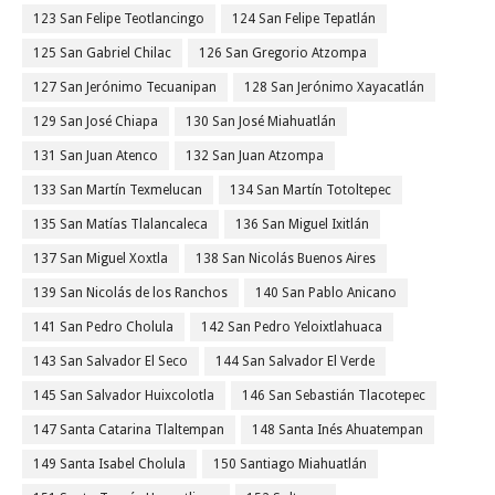
123 San Felipe Teotlancingo
124 San Felipe Tepatlán
125 San Gabriel Chilac
126 San Gregorio Atzompa
127 San Jerónimo Tecuanipan
128 San Jerónimo Xayacatlán
129 San José Chiapa
130 San José Miahuatlán
131 San Juan Atenco
132 San Juan Atzompa
133 San Martín Texmelucan
134 San Martín Totoltepec
135 San Matías Tlalancaleca
136 San Miguel Ixitlán
137 San Miguel Xoxtla
138 San Nicolás Buenos Aires
139 San Nicolás de los Ranchos
140 San Pablo Anicano
141 San Pedro Cholula
142 San Pedro Yeloixtlahuaca
143 San Salvador El Seco
144 San Salvador El Verde
145 San Salvador Huixcolotla
146 San Sebastián Tlacotepec
147 Santa Catarina Tlaltempan
148 Santa Inés Ahuatempan
149 Santa Isabel Cholula
150 Santiago Miahuatlán