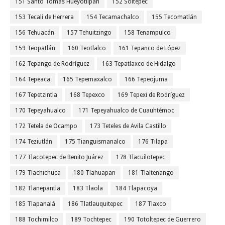
151 Santo Tomás Hueyotlipan
152 Soltepec
153 Tecali de Herrera
154 Tecamachalco
155 Tecomatlán
156 Tehuacán
157 Tehuitzingo
158 Tenampulco
159 Teopatlán
160 Teotlalco
161 Tepanco de López
162 Tepango de Rodríguez
163 Tepatlaxco de Hidalgo
164 Tepeaca
165 Tepemaxalco
166 Tepeojuma
167 Tepetzintla
168 Tepexco
169 Tepexi de Rodríguez
170 Tepeyahualco
171 Tepeyahualco de Cuauhtémoc
172 Tetela de Ocampo
173 Teteles de Avila Castillo
174 Teziutlán
175 Tianguismanalco
176 Tilapa
177 Tlacotepec de Benito Juárez
178 Tlacuilotepec
179 Tlachichuca
180 Tlahuapan
181 Tlaltenango
182 Tlanepantla
183 Tlaola
184 Tlapacoya
185 Tlapanalá
186 Tlatlauquitepec
187 Tlaxco
188 Tochimilco
189 Tochtepec
190 Totoltepec de Guerrero