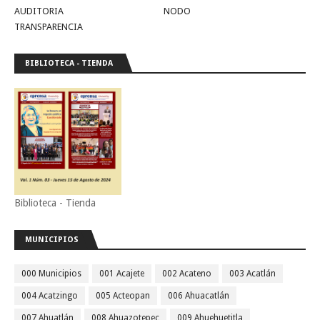
AUDITORIA
NODO
TRANSPARENCIA
BIBLIOTECA - TIENDA
Biblioteca - Tienda
MUNICIPIOS
000 Municipios
001 Acajete
002 Acateno
003 Acatlán
004 Acatzingo
005 Acteopan
006 Ahuacatlán
007 Ahuatlán
008 Ahuazotepec
009 Ahuehuetitla