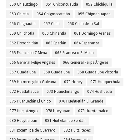
050 Chiautzingo
051 Chiconcuautla
052 Chichiquila
053 Chietla
054 Chigmecatitlán
055 Chignahuapan
056 Chignautla
057 Chila
058 Chila de la Sal
059 Chilchotla
060 Chinantla
061 Domingo Arenas
062 Eloxochitlán
063 Epatlán
064 Esperanza
065 Francisco Z Mena
065 Francisco Z. Mena
066 General Felipe Angeles
066 General Felipe Ángeles
067 Guadalupe
068 Guadalupe
068 Guadalupe Victoria
069 Hermenegildo Galeana
070 Honey
071 Huaquechula
072 Huatlatlauca
073 Huauchinango
074 Huehuetla
075 Huehuetlán El Chico
076 Huehuetlán El Grande
077 Huejotzingo
078 Hueyapan
079 Hueytamalco
080 Hueytlalpan
081 Huitzilan de Serdán
081 Ixcamilpa de Guerrero
082 Huitziltepec