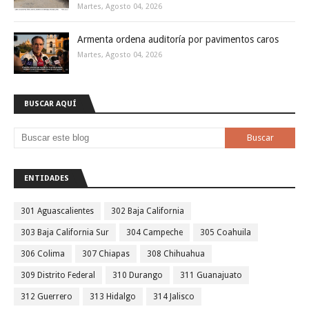
Martes, Agosto 04, 2026
Armenta ordena auditoría por pavimentos caros
Martes, Agosto 04, 2026
BUSCAR AQUÍ
ENTIDADES
301 Aguascalientes
302 Baja California
303 Baja California Sur
304 Campeche
305 Coahuila
306 Colima
307 Chiapas
308 Chihuahua
309 Distrito Federal
310 Durango
311 Guanajuato
312 Guerrero
313 Hidalgo
314 Jalisco