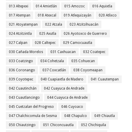
013 Altepexi
014 Amixtlán
015 Amozoc
016 Aquixtla
017 Atempan
018 Atexcal
019 Atlequizayán
020 Atlixco
021 Atoyatempan
022 Atzala
023 Atzitzihuacán
024 Atzitzintla
025 Axutla
026 Ayotoxco de Guerrero
027 Calpan
028 Caltepec
029 Camocuautla
030 Cañada Morelos
031 Caxhuacan
032 Coatepec
033 Coatzingo
034 Cohetzala
035 Cohuecan
036 Coronango
037 Coxcatlán
038 Coyomeapan
039 Coyotepec
040 Cuapiaxtla de Madero
041 Cuautempan
042 Cuautinchán
042 Cuayuca de Andrade
043 Cuautlancingo
044 Cuayuca de Andrade
045 Cuetzalan del Progreso
046 Cuyoaco
047 Chalchicomula de Sesma
048 Chapulco
049 Chiautla
050 Chiautzingo
051 Chiconcuautla
052 Chichiquila