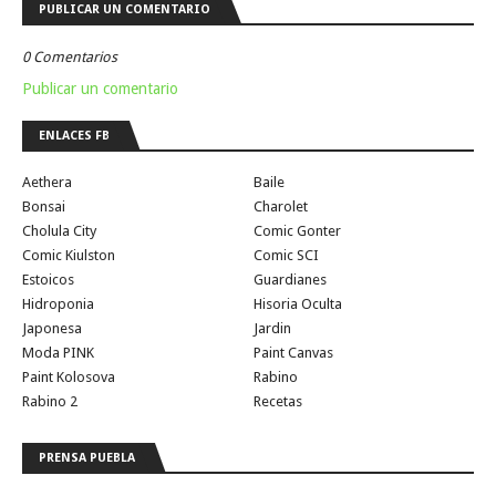
PUBLICAR UN COMENTARIO
0 Comentarios
Publicar un comentario
ENLACES FB
Aethera
Baile
Bonsai
Charolet
Cholula City
Comic Gonter
Comic Kiulston
Comic SCI
Estoicos
Guardianes
Hidroponia
Hisoria Oculta
Japonesa
Jardin
Moda PINK
Paint Canvas
Paint Kolosova
Rabino
Rabino 2
Recetas
PRENSA PUEBLA