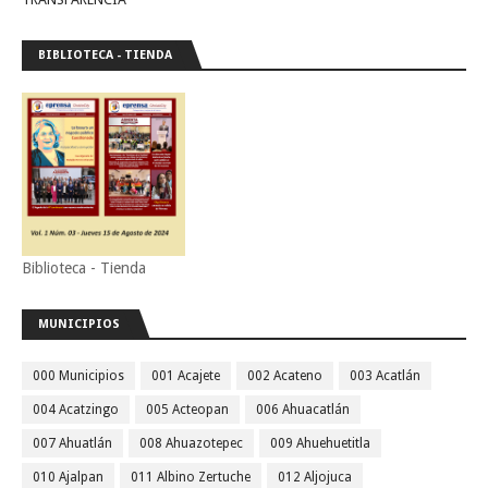
BIBLIOTECA - TIENDA
Biblioteca - Tienda
MUNICIPIOS
000 Municipios
001 Acajete
002 Acateno
003 Acatlán
004 Acatzingo
005 Acteopan
006 Ahuacatlán
007 Ahuatlán
008 Ahuazotepec
009 Ahuehuetitla
010 Ajalpan
011 Albino Zertuche
012 Aljojuca