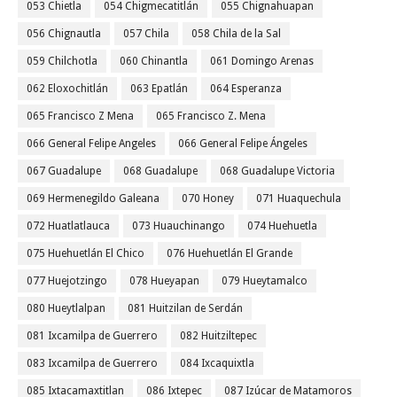
053 Chietla
054 Chigmecatitlán
055 Chignahuapan
056 Chignautla
057 Chila
058 Chila de la Sal
059 Chilchotla
060 Chinantla
061 Domingo Arenas
062 Eloxochitlán
063 Epatlán
064 Esperanza
065 Francisco Z Mena
065 Francisco Z. Mena
066 General Felipe Angeles
066 General Felipe Ángeles
067 Guadalupe
068 Guadalupe
068 Guadalupe Victoria
069 Hermenegildo Galeana
070 Honey
071 Huaquechula
072 Huatlatlauca
073 Huauchinango
074 Huehuetla
075 Huehuetlán El Chico
076 Huehuetlán El Grande
077 Huejotzingo
078 Hueyapan
079 Hueytamalco
080 Hueytlalpan
081 Huitzilan de Serdán
081 Ixcamilpa de Guerrero
082 Huitziltepec
083 Ixcamilpa de Guerrero
084 Ixcaquixtla
085 Ixtacamaxtitlan
086 Ixtepec
087 Izúcar de Matamoros