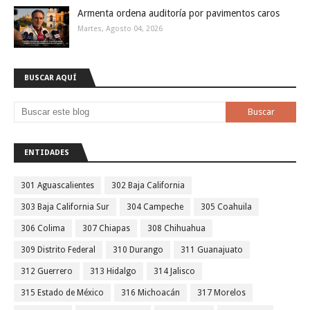
Armenta ordena auditoría por pavimentos caros
Martes, Agosto 04, 2026
BUSCAR AQUÍ
ENTIDADES
301 Aguascalientes
302 Baja California
303 Baja California Sur
304 Campeche
305 Coahuila
306 Colima
307 Chiapas
308 Chihuahua
309 Distrito Federal
310 Durango
311 Guanajuato
312 Guerrero
313 Hidalgo
314 Jalisco
315 Estado de México
316 Michoacán
317 Morelos