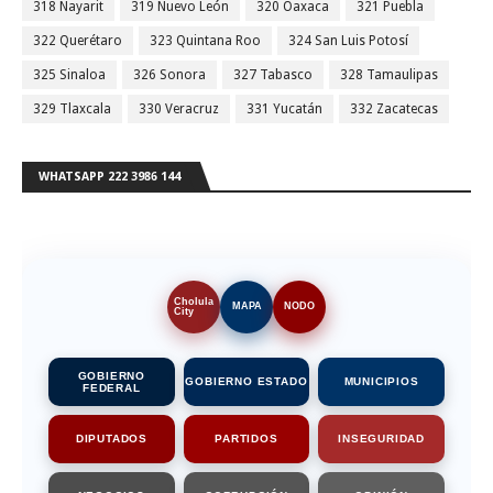
318 Nayarit
319 Nuevo León
320 Oaxaca
321 Puebla
322 Querétaro
323 Quintana Roo
324 San Luis Potosí
325 Sinaloa
326 Sonora
327 Tabasco
328 Tamaulipas
329 Tlaxcala
330 Veracruz
331 Yucatán
332 Zacatecas
WHATSAPP 222 3986 144
Cholula
MAPA
NODO
City
GOBIERNO
GOBIERNO ESTADO
MUNICIPIOS
FEDERAL
DIPUTADOS
PARTIDOS
INSEGURIDAD