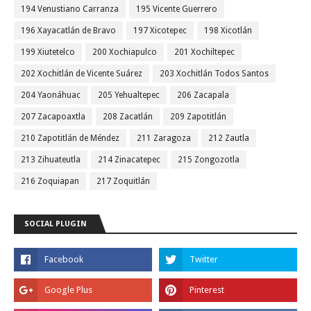
194 Venustiano Carranza
195 Vicente Guerrero
196 Xayacatlán de Bravo
197 Xicotepec
198 Xicotlán
199 Xiutetelco
200 Xochiapulco
201 Xochiltepec
202 Xochitlán de Vicente Suárez
203 Xochitlán Todos Santos
204 Yaonáhuac
205 Yehualtepec
206 Zacapala
207 Zacapoaxtla
208 Zacatlán
209 Zapotitlán
210 Zapotitlán de Méndez
211 Zaragoza
212 Zautla
213 Zihuateutla
214 Zinacatepec
215 Zongozotla
216 Zoquiapan
217 Zoquitlán
SOCIAL PLUGIN