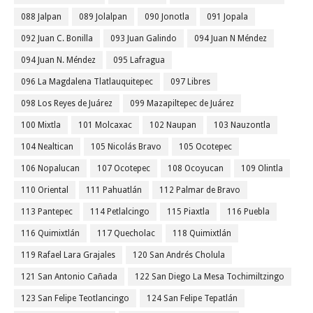
088 Jalpan
089 Jolalpan
090 Jonotla
091 Jopala
092 Juan C. Bonilla
093 Juan Galindo
094 Juan N Méndez
094 Juan N. Méndez
095 Lafragua
096 La Magdalena Tlatlauquitepec
097 Libres
098 Los Reyes de Juárez
099 Mazapiltepec de Juárez
100 Mixtla
101 Molcaxac
102 Naupan
103 Nauzontla
104 Nealtican
105 Nicolás Bravo
105 Ocotepec
106 Nopalucan
107 Ocotepec
108 Ocoyucan
109 Olintla
110 Oriental
111 Pahuatlán
112 Palmar de Bravo
113 Pantepec
114 Petlalcingo
115 Piaxtla
116 Puebla
116 Quimixtlán
117 Quecholac
118 Quimixtlán
119 Rafael Lara Grajales
120 San Andrés Cholula
121 San Antonio Cañada
122 San Diego La Mesa Tochimiltzingo
123 San Felipe Teotlancingo
124 San Felipe Tepatlán