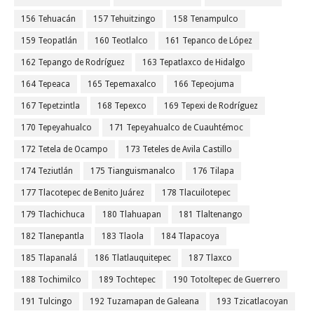
156 Tehuacán
157 Tehuitzingo
158 Tenampulco
159 Teopatlán
160 Teotlalco
161 Tepanco de López
162 Tepango de Rodríguez
163 Tepatlaxco de Hidalgo
164 Tepeaca
165 Tepemaxalco
166 Tepeojuma
167 Tepetzintla
168 Tepexco
169 Tepexi de Rodríguez
170 Tepeyahualco
171 Tepeyahualco de Cuauhtémoc
172 Tetela de Ocampo
173 Teteles de Avila Castillo
174 Teziutlán
175 Tianguismanalco
176 Tilapa
177 Tlacotepec de Benito Juárez
178 Tlacuilotepec
179 Tlachichuca
180 Tlahuapan
181 Tlaltenango
182 Tlanepantla
183 Tlaola
184 Tlapacoya
185 Tlapanalá
186 Tlatlauquitepec
187 Tlaxco
188 Tochimilco
189 Tochtepec
190 Totoltepec de Guerrero
191 Tulcingo
192 Tuzamapan de Galeana
193 Tzicatlacoyan