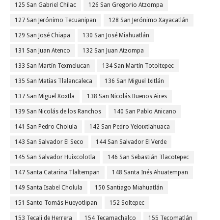
125 San Gabriel Chilac
126 San Gregorio Atzompa
127 San Jerónimo Tecuanipan
128 San Jerónimo Xayacatlán
129 San José Chiapa
130 San José Miahuatlán
131 San Juan Atenco
132 San Juan Atzompa
133 San Martín Texmelucan
134 San Martín Totoltepec
135 San Matías Tlalancaleca
136 San Miguel Ixitlán
137 San Miguel Xoxtla
138 San Nicolás Buenos Aires
139 San Nicolás de los Ranchos
140 San Pablo Anicano
141 San Pedro Cholula
142 San Pedro Yeloixtlahuaca
143 San Salvador El Seco
144 San Salvador El Verde
145 San Salvador Huixcolotla
146 San Sebastián Tlacotepec
147 Santa Catarina Tlaltempan
148 Santa Inés Ahuatempan
149 Santa Isabel Cholula
150 Santiago Miahuatlán
151 Santo Tomás Hueyotlipan
152 Soltepec
153 Tecali de Herrera
154 Tecamachalco
155 Tecomatlán