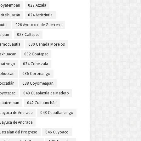
toyatempan
022 Atzala
tzitzihuacán
024 Atzitzintla
xutla
026 Ayotoxco de Guerrero
alpan
028 Caltepec
amocuautla
030 Cañada Morelos
axhuacan
032 Coatepec
oatzingo
034 Cohetzala
ohuecan
036 Coronango
oxcatlán
038 Coyomeapan
oyotepec
040 Cuapiaxtla de Madero
uautempan
042 Cuautinchán
uayuca de Andrade
043 Cuautlancingo
uayuca de Andrade
uetzalan del Progreso
046 Cuyoaco