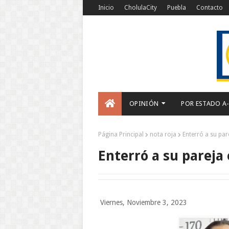
Inicio
CholulaCity
Puebla
Contacto
OPINIÓN
POR ESTADO A
Página Principal
nota roja
Enterró a su par
Enterró a su pareja 
Viernes, Noviembre 3, 2023