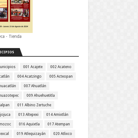
eca - Tienda
ICIPIOS
unicipios
001 Acajete
002 Acateno
catlán
004 Acatzingo
005 Acteopan
huacatlán
007 Ahuatlán
huazotepec
009 Ahuehuetitla
jalpan
011 Albino Zertuche
jojuca
013 Altepexi
014 Amixtlán
Amozoc
016 Aquixtla
017 Atempan
texcal
019 Atlequizayán
020 Atlixco