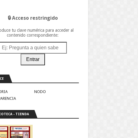
🔒 Acceso restringido
oduce tu clave numérica para acceder al
contenido correspondiente:
Entrar
CE
ORIA
NODO
PARENCIA
IOTECA - TIENDA