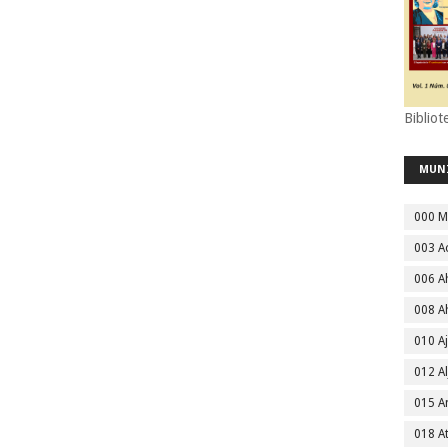
Bibliot
MUN
000 M
003 A
006 A
008 A
010 A
012 Al
015 
018 A