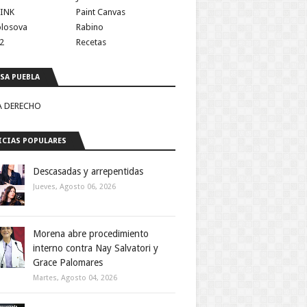
INK
Paint Canvas
olosova
Rabino
2
Recetas
SA PUEBLA
A DERECHO
CIAS POPULARES
Descasadas y arrepentidas
Jueves, Agosto 06, 2026
Morena abre procedimiento
interno contra Nay Salvatori y
Grace Palomares
Martes, Agosto 04, 2026