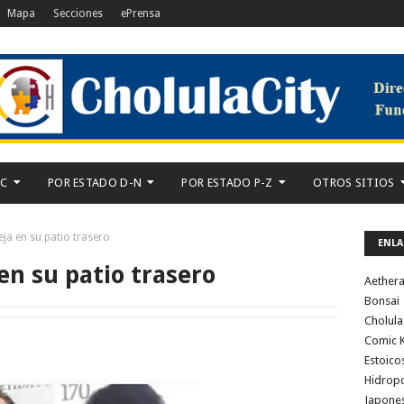
Mapa
Secciones
ePrensa
-C
POR ESTADO D-N
POR ESTADO P-Z
OTROS SITIOS
eja en su patio trasero
ENLA
en su patio trasero
Aether
Bonsai
Cholula
Comic K
Estoico
Hidrop
Japone