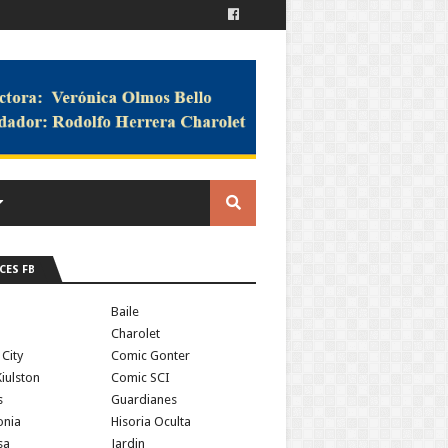
CES FB
a
Baile
Charolet
 City
Comic Gonter
iulston
Comic SCI
s
Guardianes
onia
Hisoria Oculta
sa
Jardin