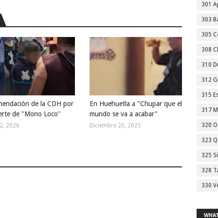
301 A
303 Ba
305 C
308 C
310 D
312 G
315 E
endación de la CDH por
En Huehuetla a "Chupar que el
317 M
erte de "Mono Loco"
mundo se va a acabar"
320 O
12, 2026
Diciembre 20, 2025
323 Q
325 S
328 T
330 V
WHAT