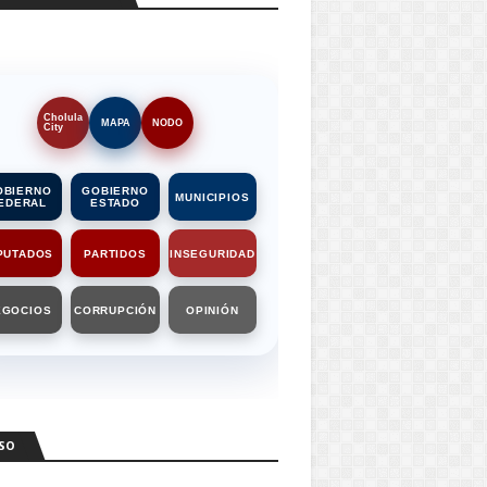
Cholula
MAPA
NODO
City
OBIERNO
GOBIERNO
MUNICIPIOS
EDERAL
ESTADO
PUTADOS
PARTIDOS
INSEGURIDAD
EGOCIOS
CORRUPCIÓN
OPINIÓN
SO