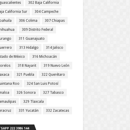
guascalientes
302 Baja California
ja California Sur
304 Campeche
oahuila
306 Colima
307 Chiapas
hihuahua
309 Distrito Federal
urango
311 Guanajuato
uerrero
313 Hidalgo
314 Jalisco
stado de México
316 Michoacán
orelos
318 Nayarit
319 Nuevo León
axaca
321 Puebla
322 Querétaro
uintana Roo
324 San Luis Potosí
inaloa
326 Sonora
327 Tabasco
amaulipas
329 Tlaxcala
eracruz
331 Yucatán
332 Zacatecas
SAPP 222 3986 144