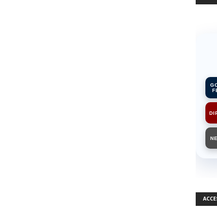
G
F
DI
N
ACCE