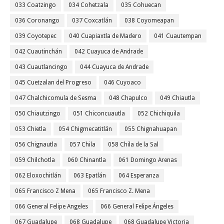
033 Coatzingo
034 Cohetzala
035 Cohuecan
036 Coronango
037 Coxcatlán
038 Coyomeapan
039 Coyotepec
040 Cuapiaxtla de Madero
041 Cuautempan
042 Cuautinchán
042 Cuayuca de Andrade
043 Cuautlancingo
044 Cuayuca de Andrade
045 Cuetzalan del Progreso
046 Cuyoaco
047 Chalchicomula de Sesma
048 Chapulco
049 Chiautla
050 Chiautzingo
051 Chiconcuautla
052 Chichiquila
053 Chietla
054 Chigmecatitlán
055 Chignahuapan
056 Chignautla
057 Chila
058 Chila de la Sal
059 Chilchotla
060 Chinantla
061 Domingo Arenas
062 Eloxochitlán
063 Epatlán
064 Esperanza
065 Francisco Z Mena
065 Francisco Z. Mena
066 General Felipe Angeles
066 General Felipe Ángeles
067 Guadalupe
068 Guadalupe
068 Guadalupe Victoria