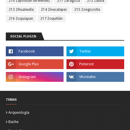
210 Zapotitlán de Méndez
211 Zaragoza
212 Zautla
213 Zihuateutla
214 Zinacatepec
215 Zongozotla
216 Zoquiapan
217 Zoquitlán
SOCIAL PLUGIN
TEMAS
Arqueología
Bache