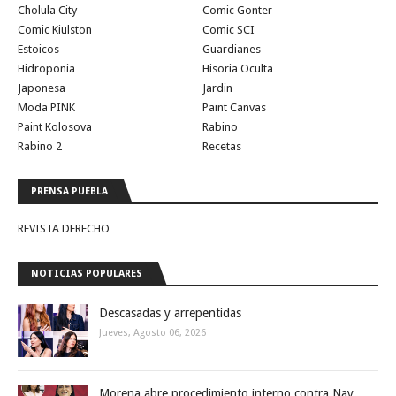
Cholula City
Comic Gonter
Comic Kiulston
Comic SCI
Estoicos
Guardianes
Hidroponia
Hisoria Oculta
Japonesa
Jardin
Moda PINK
Paint Canvas
Paint Kolosova
Rabino
Rabino 2
Recetas
PRENSA PUEBLA
REVISTA DERECHO
NOTICIAS POPULARES
Descasadas y arrepentidas
Jueves, Agosto 06, 2026
Morena abre procedimiento interno contra Nay