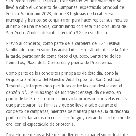
San Pedro Cholula, Puebla.- Este sábado 25 de noviembre, se
llevó a cabo el Concierto de Campanas, espectáculo principal del
Festival Vaniloquio 2023, donde 31 iglesias de la cabecera
municipal y barrios, se conjuntaron para hacer repicar sus metales
al ritmo de una melodía, continuando con esta tradición única de
San Pedro Cholula durante la edición 32 de esta fiesta.
Previo al concierto, como parte de la cartelera del 32° Festival
Vaniloquio, comenzaron las actividades este sábado desde la 1 de
la tarde, participando como foros el Quiosco, Santuario de los
Remedios, Plaza de la Concordia y puerta de Presidencia.
Como parte de los conciertos principales de éste día, abrió la
Orquesta Sinfónica del Maestro Vidal Tepox -de San Cristóbal
Tepontla-, interpretando partituras entre las que destacaron el
danzón N°.2 y Huapango de Moncayo; enseguida de esto, en
punto de las 8 de la noche comenzó la procesión con velas en las
que participaron las familias y que se llevó a cabo durante el
concierto de campanas, mientras de manera paralela, la ciudadanía
pudo disfrutar actos circenses con fuego y cerrando con broche de
oro, con el espectáculo de pirotecnia.
Posteriormente los asistentes pudieron escuchar el soundtrack de