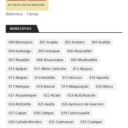
Biblioteca - Tienda
MUNICIPIOS
000 Municipios
001 Acajete
002 Acateno
003 Acatlán
004 Acatzingo
005 Acteopan
006 Ahuacatlán
007 Ahuatlán
008 Ahuazotepec
009 Ahuehuetitla
010 Ajalpan
011 Albino Zertuche
012 Aljojuca
013 Altepexi
014 Amixtlán
015 Amozoc
016 Aquixtla
017 Atempan
018 Atexcal
019 Atlequizayán
020 Atlixco
021 Atoyatempan
022 Atzala
023 Atzitzihuacán
024 Atzitzintla
025 Axutla
026 Ayotoxco de Guerrero
027 Calpan
028 Caltepec
029 Camocuautla
030 Cañada Morelos
031 Caxhuacan
032 Coatepec