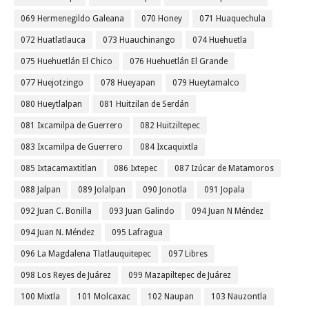
069 Hermenegildo Galeana
070 Honey
071 Huaquechula
072 Huatlatlauca
073 Huauchinango
074 Huehuetla
075 Huehuetlán El Chico
076 Huehuetlán El Grande
077 Huejotzingo
078 Hueyapan
079 Hueytamalco
080 Hueytlalpan
081 Huitzilan de Serdán
081 Ixcamilpa de Guerrero
082 Huitziltepec
083 Ixcamilpa de Guerrero
084 Ixcaquixtla
085 Ixtacamaxtitlan
086 Ixtepec
087 Izúcar de Matamoros
088 Jalpan
089 Jolalpan
090 Jonotla
091 Jopala
092 Juan C. Bonilla
093 Juan Galindo
094 Juan N Méndez
094 Juan N. Méndez
095 Lafragua
096 La Magdalena Tlatlauquitepec
097 Libres
098 Los Reyes de Juárez
099 Mazapiltepec de Juárez
100 Mixtla
101 Molcaxac
102 Naupan
103 Nauzontla