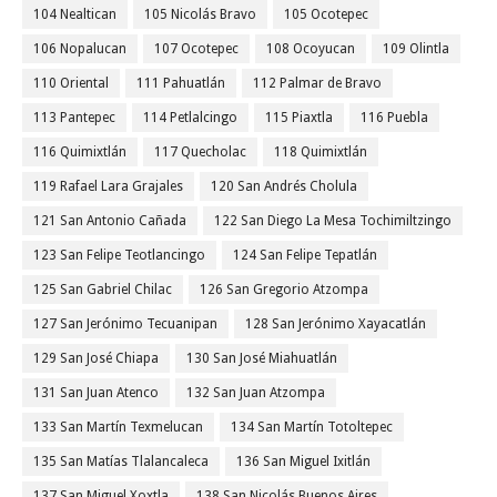
104 Nealtican
105 Nicolás Bravo
105 Ocotepec
106 Nopalucan
107 Ocotepec
108 Ocoyucan
109 Olintla
110 Oriental
111 Pahuatlán
112 Palmar de Bravo
113 Pantepec
114 Petlalcingo
115 Piaxtla
116 Puebla
116 Quimixtlán
117 Quecholac
118 Quimixtlán
119 Rafael Lara Grajales
120 San Andrés Cholula
121 San Antonio Cañada
122 San Diego La Mesa Tochimiltzingo
123 San Felipe Teotlancingo
124 San Felipe Tepatlán
125 San Gabriel Chilac
126 San Gregorio Atzompa
127 San Jerónimo Tecuanipan
128 San Jerónimo Xayacatlán
129 San José Chiapa
130 San José Miahuatlán
131 San Juan Atenco
132 San Juan Atzompa
133 San Martín Texmelucan
134 San Martín Totoltepec
135 San Matías Tlalancaleca
136 San Miguel Ixitlán
137 San Miguel Xoxtla
138 San Nicolás Buenos Aires