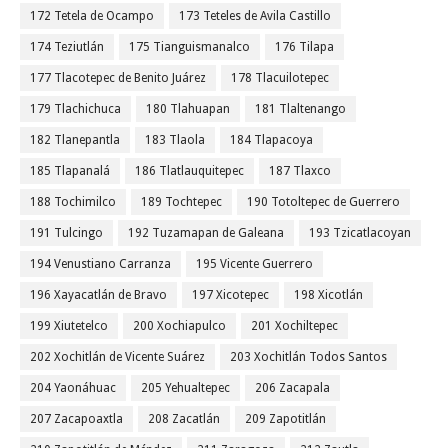
172 Tetela de Ocampo
173 Teteles de Avila Castillo
174 Teziutlán
175 Tianguismanalco
176 Tilapa
177 Tlacotepec de Benito Juárez
178 Tlacuilotepec
179 Tlachichuca
180 Tlahuapan
181 Tlaltenango
182 Tlanepantla
183 Tlaola
184 Tlapacoya
185 Tlapanalá
186 Tlatlauquitepec
187 Tlaxco
188 Tochimilco
189 Tochtepec
190 Totoltepec de Guerrero
191 Tulcingo
192 Tuzamapan de Galeana
193 Tzicatlacoyan
194 Venustiano Carranza
195 Vicente Guerrero
196 Xayacatlán de Bravo
197 Xicotepec
198 Xicotlán
199 Xiutetelco
200 Xochiapulco
201 Xochiltepec
202 Xochitlán de Vicente Suárez
203 Xochitlán Todos Santos
204 Yaonáhuac
205 Yehualtepec
206 Zacapala
207 Zacapoaxtla
208 Zacatlán
209 Zapotitlán