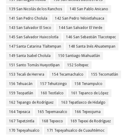
139 San Nicolás de los Ranchos
140 San Pablo Anicano
141 San Pedro Cholula
142 San Pedro Yeloixtlahuaca
143 San Salvador El Seco
144 San Salvador El Verde
145 San Salvador Huixcolotla
146 San Sebastián Tlacotepec
147 Santa Catarina Tlaltempan
148 Santa Inés Ahuatempan
149 Santa Isabel Cholula
150 Santiago Miahuatlán
151 Santo Tomás Hueyotlipan
152 Soltepec
153 Tecali de Herrera
154 Tecamachalco
155 Tecomatlán
156 Tehuacán
157 Tehuitzingo
158 Tenampulco
159 Teopatlán
160 Teotlalco
161 Tepanco de López
162 Tepango de Rodríguez
163 Tepatlaxco de Hidalgo
164 Tepeaca
165 Tepemaxalco
166 Tepeojuma
167 Tepetzintla
168 Tepexco
169 Tepexi de Rodríguez
170 Tepeyahualco
171 Tepeyahualco de Cuauhtémoc