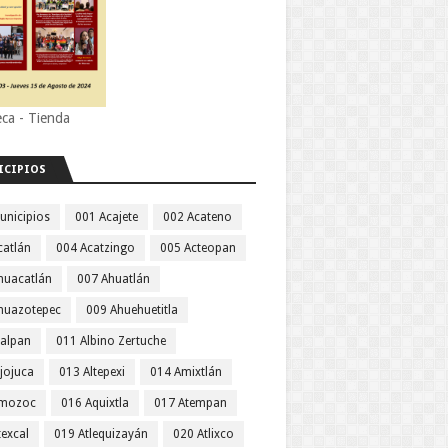
eca - Tienda
ICIPIOS
unicipios
001 Acajete
002 Acateno
catlán
004 Acatzingo
005 Acteopan
huacatlán
007 Ahuatlán
huazotepec
009 Ahuehuetitla
jalpan
011 Albino Zertuche
jojuca
013 Altepexi
014 Amixtlán
Amozoc
016 Aquixtla
017 Atempan
texcal
019 Atlequizayán
020 Atlixco