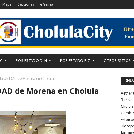
Mapa
Secciones
ePrensa
-C
POR ESTADO D-N
POR ESTADO P-Z
OTROS SITIOS
 la UNIDAD de Morena en Cholula
ENLA
IDAD de Morena en Cholula
Aether
Bonsai
Cholula
Comic K
Estoico
Hidrop
Japone