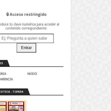
🔒 Acceso restringido
oduce tu clave numérica para acceder al
contenido correspondiente:
Entrar
CE
ORIA
NODO
PARENCIA
IOTECA - TIENDA