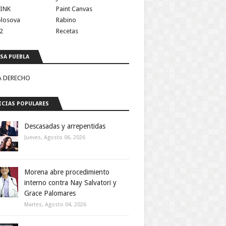
INK
Paint Canvas
olosova
Rabino
2
Recetas
SA PUEBLA
A DERECHO
CIAS POPULARES
Descasadas y arrepentidas
Jueves, Agosto 06, 2026
Morena abre procedimiento
interno contra Nay Salvatori y
Grace Palomares
Martes, Agosto 04, 2026