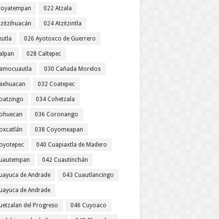
toyatempan
022 Atzala
tzitzihuacán
024 Atzitzintla
xutla
026 Ayotoxco de Guerrero
alpan
028 Caltepec
amocuautla
030 Cañada Morelos
axhuacan
032 Coatepec
oatzingo
034 Cohetzala
ohuecan
036 Coronango
oxcatlán
038 Coyomeapan
oyotepec
040 Cuapiaxtla de Madero
uautempan
042 Cuautinchán
uayuca de Andrade
043 Cuautlancingo
uayuca de Andrade
uetzalan del Progreso
046 Cuyoaco