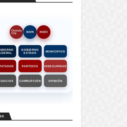
Cholula
MAPA
NODO
City
OBIERNO
GOBIERNO
MUNICIPIOS
EDERAL
ESTADO
PUTADOS
PARTIDOS
INSEGURIDAD
EGOCIOS
CORRUPCIÓN
OPINIÓN
SO