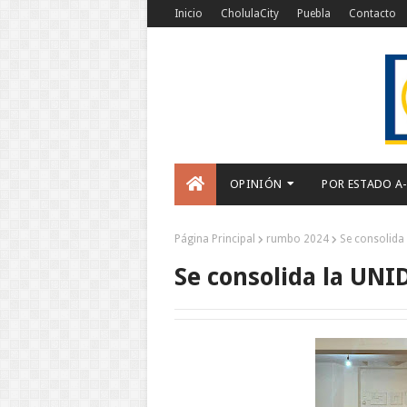
Inicio
CholulaCity
Puebla
Contacto
OPINIÓN
POR ESTADO A
Página Principal
rumbo 2024
Se consolida
Se consolida la UN