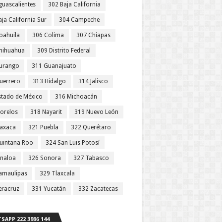
guascalientes
302 Baja California
ja California Sur
304 Campeche
oahuila
306 Colima
307 Chiapas
hihuahua
309 Distrito Federal
urango
311 Guanajuato
uerrero
313 Hidalgo
314 Jalisco
stado de México
316 Michoacán
orelos
318 Nayarit
319 Nuevo León
axaca
321 Puebla
322 Querétaro
uintana Roo
324 San Luis Potosí
inaloa
326 Sonora
327 Tabasco
amaulipas
329 Tlaxcala
eracruz
331 Yucatán
332 Zacatecas
SAPP 222 3986 144