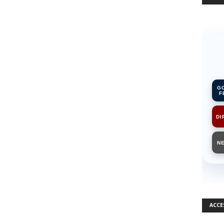
G
F
DI
N
ACCE