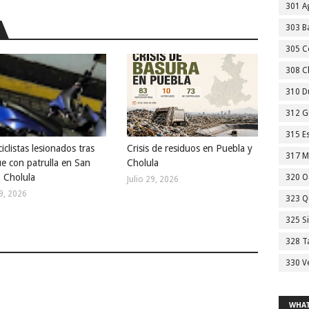
301 A
303 Ba
305 C
308 C
310 D
312 G
315 E
clistas lesionados tras
Crisis de residuos en Puebla y
317 M
e con patrulla en San
Cholula
 Cholula
320 O
Julio 29, 2026
29, 2026
323 Q
325 S
328 T
330 V
WHAT