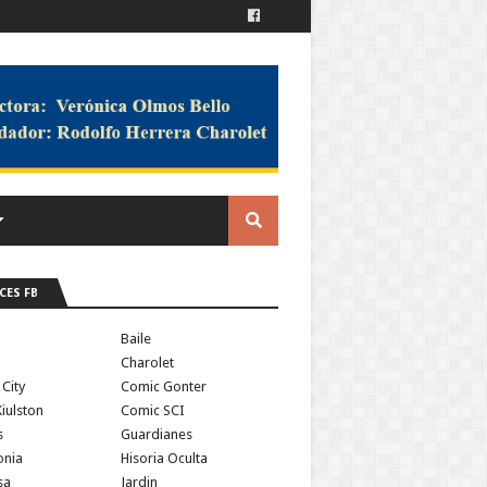
CES FB
a
Baile
Charolet
 City
Comic Gonter
iulston
Comic SCI
s
Guardianes
onia
Hisoria Oculta
sa
Jardin