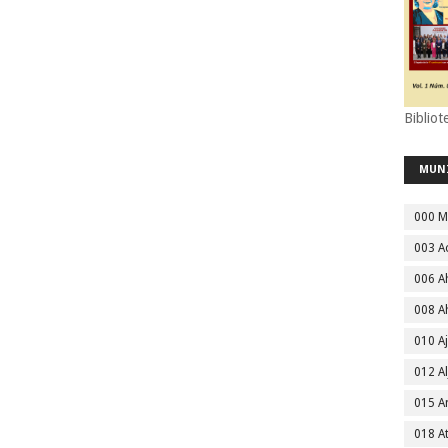
Bibliot
MUN
000 M
003 A
006 A
008 A
010 A
012 Al
015 
018 A