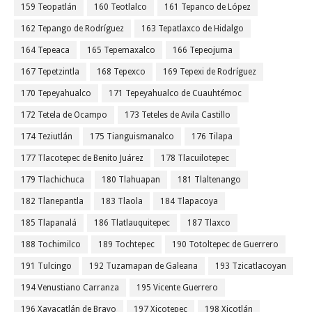
159 Teopatlán
160 Teotlalco
161 Tepanco de López
162 Tepango de Rodríguez
163 Tepatlaxco de Hidalgo
164 Tepeaca
165 Tepemaxalco
166 Tepeojuma
167 Tepetzintla
168 Tepexco
169 Tepexi de Rodríguez
170 Tepeyahualco
171 Tepeyahualco de Cuauhtémoc
172 Tetela de Ocampo
173 Teteles de Avila Castillo
174 Teziutlán
175 Tianguismanalco
176 Tilapa
177 Tlacotepec de Benito Juárez
178 Tlacuilotepec
179 Tlachichuca
180 Tlahuapan
181 Tlaltenango
182 Tlanepantla
183 Tlaola
184 Tlapacoya
185 Tlapanalá
186 Tlatlauquitepec
187 Tlaxco
188 Tochimilco
189 Tochtepec
190 Totoltepec de Guerrero
191 Tulcingo
192 Tuzamapan de Galeana
193 Tzicatlacoyan
194 Venustiano Carranza
195 Vicente Guerrero
196 Xayacatlán de Bravo
197 Xicotepec
198 Xicotlán