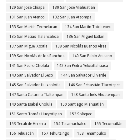
129 San José Chiapa
130 San José Miahuatlán
131 San Juan Atenco
132 San Juan Atzompa
133 San Martín Texmelucan
134 San Martín Totoltepec
135 San Matías Tlalancaleca
136 San Miguel Ixitlán
137 San Miguel Xoxtla
138 San Nicolás Buenos Aires
139 San Nicolás de los Ranchos
140 San Pablo Anicano
141 San Pedro Cholula
142 San Pedro Yeloixtlahuaca
143 San Salvador El Seco
144 San Salvador El Verde
145 San Salvador Huixcolotla
146 San Sebastián Tlacotepec
147 Santa Catarina Tlaltempan
148 Santa Inés Ahuatempan
149 Santa Isabel Cholula
150 Santiago Miahuatlán
151 Santo Tomás Hueyotlipan
152 Soltepec
153 Tecali de Herrera
154 Tecamachalco
155 Tecomatlán
156 Tehuacán
157 Tehuitzingo
158 Tenampulco