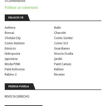
0 Comentarios
Publicar un comentario
ENLACES FB
Aethera
Baile
Bonsai
Charolet
Cholula City
Comic Gonter
Comic Kiulston
Comic SCI
Estoicos
Guardianes
Hidroponia
Hisoria Oculta
Japonesa
Jardin
Moda PINK
Paint Canvas
Paint Kolosova
Rabino
Rabino 2
Recetas
PRENSA PUEBLA
REVISTA DERECHO