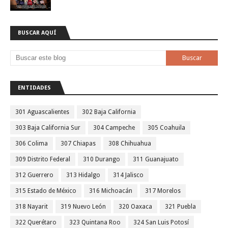
BUSCAR AQUÍ
ENTIDADES
301 Aguascalientes
302 Baja California
303 Baja California Sur
304 Campeche
305 Coahuila
306 Colima
307 Chiapas
308 Chihuahua
309 Distrito Federal
310 Durango
311 Guanajuato
312 Guerrero
313 Hidalgo
314 Jalisco
315 Estado de México
316 Michoacán
317 Morelos
318 Nayarit
319 Nuevo León
320 Oaxaca
321 Puebla
322 Querétaro
323 Quintana Roo
324 San Luis Potosí