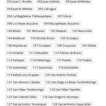
092 Juan C. Bonilla
093 Juan Galindo
094 Juan N Méndez
094 Juan N. Méndez
095 Lafragua
096 La Magdalena Tlatlauquitepec
097 Libres
098 Los Reyes de Juárez
099 Mazapiltepec de Juárez
100 Mixtla
101 Molcaxac
102 Naupan
103 Nauzontla
104 Nealtican
105 Nicolás Bravo
105 Ocotepec
106 Nopalucan
107 Ocotepec
108 Ocoyucan
109 Olintla
110 Oriental
111 Pahuatlán
112 Palmar de Bravo
113 Pantepec
114 Petlalcingo
115 Piaxtla
116 Puebla
116 Quimixtlán
117 Quecholac
118 Quimixtlán
119 Rafael Lara Grajales
120 San Andrés Cholula
121 San Antonio Cañada
122 San Diego La Mesa Tochimiltzingo
123 San Felipe Teotlancingo
124 San Felipe Tepatlán
125 San Gabriel Chilac
126 San Gregorio Atzompa
127 San Jerónimo Tecuanipan
128 San Jerónimo Xayacatlán