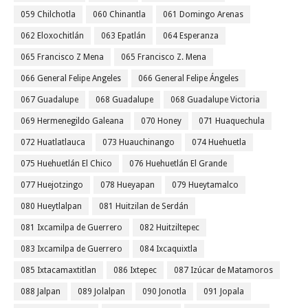
059 Chilchotla
060 Chinantla
061 Domingo Arenas
062 Eloxochitlán
063 Epatlán
064 Esperanza
065 Francisco Z Mena
065 Francisco Z. Mena
066 General Felipe Angeles
066 General Felipe Ángeles
067 Guadalupe
068 Guadalupe
068 Guadalupe Victoria
069 Hermenegildo Galeana
070 Honey
071 Huaquechula
072 Huatlatlauca
073 Huauchinango
074 Huehuetla
075 Huehuetlán El Chico
076 Huehuetlán El Grande
077 Huejotzingo
078 Hueyapan
079 Hueytamalco
080 Hueytlalpan
081 Huitzilan de Serdán
081 Ixcamilpa de Guerrero
082 Huitziltepec
083 Ixcamilpa de Guerrero
084 Ixcaquixtla
085 Ixtacamaxtitlan
086 Ixtepec
087 Izúcar de Matamoros
088 Jalpan
089 Jolalpan
090 Jonotla
091 Jopala