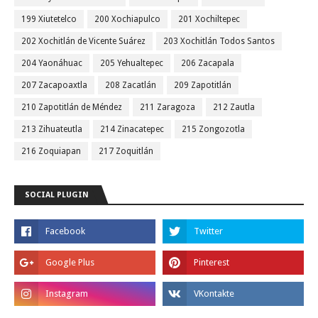
199 Xiutetelco
200 Xochiapulco
201 Xochiltepec
202 Xochitlán de Vicente Suárez
203 Xochitlán Todos Santos
204 Yaonáhuac
205 Yehualtepec
206 Zacapala
207 Zacapoaxtla
208 Zacatlán
209 Zapotitlán
210 Zapotitlán de Méndez
211 Zaragoza
212 Zautla
213 Zihuateutla
214 Zinacatepec
215 Zongozotla
216 Zoquiapan
217 Zoquitlán
SOCIAL PLUGIN