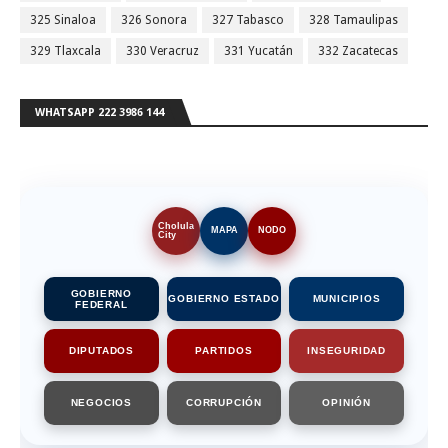
325 Sinaloa
326 Sonora
327 Tabasco
328 Tamaulipas
329 Tlaxcala
330 Veracruz
331 Yucatán
332 Zacatecas
WHATSAPP 222 3986 144
Cholula
MAPA
NODO
City
GOBIERNO
GOBIERNO ESTADO
MUNICIPIOS
FEDERAL
DIPUTADOS
PARTIDOS
INSEGURIDAD
NEGOCIOS
CORRUPCIÓN
OPINIÓN