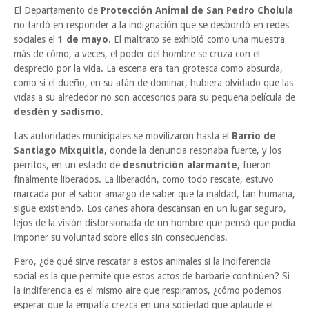
El Departamento de
Protección Animal de San Pedro Cholula
no tardó en responder a la indignación que se desbordó en redes
sociales el
1 de mayo
. El maltrato se exhibió como una muestra
más de cómo, a veces, el poder del hombre se cruza con el
desprecio por la vida. La escena era tan grotesca como absurda,
como si el dueño, en su afán de dominar, hubiera olvidado que las
vidas a su alrededor no son accesorios para su pequeña película de
desdén y sadismo
.
Las autoridades municipales se movilizaron hasta el
Barrio de
Santiago Mixquitla
, donde la denuncia resonaba fuerte, y los
perritos, en un estado de
desnutrición alarmante
, fueron
finalmente liberados. La liberación, como todo rescate, estuvo
marcada por el sabor amargo de saber que la maldad, tan humana,
sigue existiendo. Los canes ahora descansan en un lugar seguro,
lejos de la visión distorsionada de un hombre que pensó que podía
imponer su voluntad sobre ellos sin consecuencias.
Pero, ¿de qué sirve rescatar a estos animales si la indiferencia
social es la que permite que estos actos de barbarie continúen? Si
la indiferencia es el mismo aire que respiramos, ¿cómo podemos
esperar que la empatía crezca en una sociedad que aplaude el