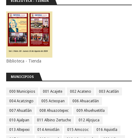
BIBLIOTECA - TIENDA
Biblioteca - Tienda
MUNICIPIOS
000 Municipios
001 Acajete
002 Acateno
003 Acatlán
004 Acatzingo
005 Acteopan
006 Ahuacatlán
007 Ahuatlán
008 Ahuazotepec
009 Ahuehuetitla
010 Ajalpan
011 Albino Zertuche
012 Aljojuca
013 Altepexi
014 Amixtlán
015 Amozoc
016 Aquixtla