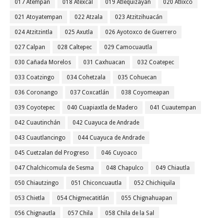
017 Atempan
018 Atexcal
019 Atlequizayán
020 Atlixco
021 Atoyatempan
022 Atzala
023 Atzitzihuacán
024 Atzitzintla
025 Axutla
026 Ayotoxco de Guerrero
027 Calpan
028 Caltepec
029 Camocuautla
030 Cañada Morelos
031 Caxhuacan
032 Coatepec
033 Coatzingo
034 Cohetzala
035 Cohuecan
036 Coronango
037 Coxcatlán
038 Coyomeapan
039 Coyotepec
040 Cuapiaxtla de Madero
041 Cuautempan
042 Cuautinchán
042 Cuayuca de Andrade
043 Cuautlancingo
044 Cuayuca de Andrade
045 Cuetzalan del Progreso
046 Cuyoaco
047 Chalchicomula de Sesma
048 Chapulco
049 Chiautla
050 Chiautzingo
051 Chiconcuautla
052 Chichiquila
053 Chietla
054 Chigmecatitlán
055 Chignahuapan
056 Chignautla
057 Chila
058 Chila de la Sal