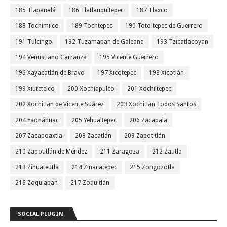
185 Tlapanalá
186 Tlatlauquitepec
187 Tlaxco
188 Tochimilco
189 Tochtepec
190 Totoltepec de Guerrero
191 Tulcingo
192 Tuzamapan de Galeana
193 Tzicatlacoyan
194 Venustiano Carranza
195 Vicente Guerrero
196 Xayacatlán de Bravo
197 Xicotepec
198 Xicotlán
199 Xiutetelco
200 Xochiapulco
201 Xochiltepec
202 Xochitlán de Vicente Suárez
203 Xochitlán Todos Santos
204 Yaonáhuac
205 Yehualtepec
206 Zacapala
207 Zacapoaxtla
208 Zacatlán
209 Zapotitlán
210 Zapotitlán de Méndez
211 Zaragoza
212 Zautla
213 Zihuateutla
214 Zinacatepec
215 Zongozotla
216 Zoquiapan
217 Zoquitlán
SOCIAL PLUGIN