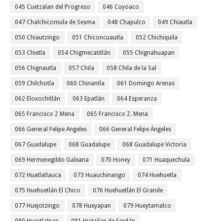
045 Cuetzalan del Progreso
046 Cuyoaco
047 Chalchicomula de Sesma
048 Chapulco
049 Chiautla
050 Chiautzingo
051 Chiconcuautla
052 Chichiquila
053 Chietla
054 Chigmecatitlán
055 Chignahuapan
056 Chignautla
057 Chila
058 Chila de la Sal
059 Chilchotla
060 Chinantla
061 Domingo Arenas
062 Eloxochitlán
063 Epatlán
064 Esperanza
065 Francisco Z Mena
065 Francisco Z. Mena
066 General Felipe Angeles
066 General Felipe Ángeles
067 Guadalupe
068 Guadalupe
068 Guadalupe Victoria
069 Hermenegildo Galeana
070 Honey
071 Huaquechula
072 Huatlatlauca
073 Huauchinango
074 Huehuetla
075 Huehuetlán El Chico
076 Huehuetlán El Grande
077 Huejotzingo
078 Hueyapan
079 Hueytamalco