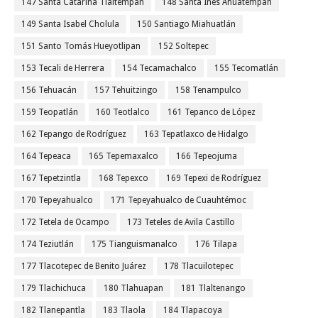
147 Santa Catarina Tlaltempan
148 Santa Inés Ahuatempan
149 Santa Isabel Cholula
150 Santiago Miahuatlán
151 Santo Tomás Hueyotlipan
152 Soltepec
153 Tecali de Herrera
154 Tecamachalco
155 Tecomatlán
156 Tehuacán
157 Tehuitzingo
158 Tenampulco
159 Teopatlán
160 Teotlalco
161 Tepanco de López
162 Tepango de Rodríguez
163 Tepatlaxco de Hidalgo
164 Tepeaca
165 Tepemaxalco
166 Tepeojuma
167 Tepetzintla
168 Tepexco
169 Tepexi de Rodríguez
170 Tepeyahualco
171 Tepeyahualco de Cuauhtémoc
172 Tetela de Ocampo
173 Teteles de Avila Castillo
174 Teziutlán
175 Tianguismanalco
176 Tilapa
177 Tlacotepec de Benito Juárez
178 Tlacuilotepec
179 Tlachichuca
180 Tlahuapan
181 Tlaltenango
182 Tlanepantla
183 Tlaola
184 Tlapacoya