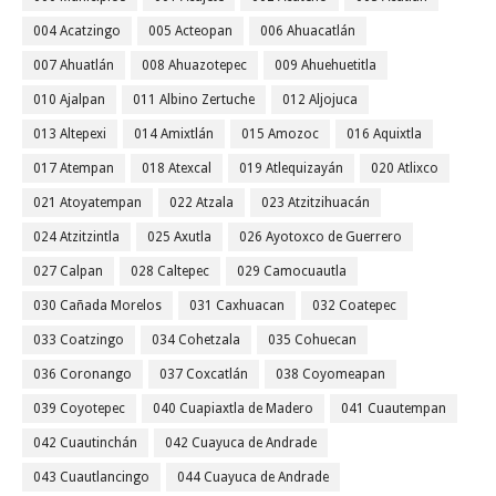
004 Acatzingo
005 Acteopan
006 Ahuacatlán
007 Ahuatlán
008 Ahuazotepec
009 Ahuehuetitla
010 Ajalpan
011 Albino Zertuche
012 Aljojuca
013 Altepexi
014 Amixtlán
015 Amozoc
016 Aquixtla
017 Atempan
018 Atexcal
019 Atlequizayán
020 Atlixco
021 Atoyatempan
022 Atzala
023 Atzitzihuacán
024 Atzitzintla
025 Axutla
026 Ayotoxco de Guerrero
027 Calpan
028 Caltepec
029 Camocuautla
030 Cañada Morelos
031 Caxhuacan
032 Coatepec
033 Coatzingo
034 Cohetzala
035 Cohuecan
036 Coronango
037 Coxcatlán
038 Coyomeapan
039 Coyotepec
040 Cuapiaxtla de Madero
041 Cuautempan
042 Cuautinchán
042 Cuayuca de Andrade
043 Cuautlancingo
044 Cuayuca de Andrade