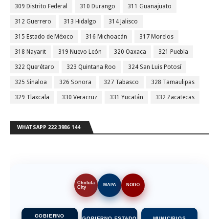
309 Distrito Federal
310 Durango
311 Guanajuato
312 Guerrero
313 Hidalgo
314 Jalisco
315 Estado de México
316 Michoacán
317 Morelos
318 Nayarit
319 Nuevo León
320 Oaxaca
321 Puebla
322 Querétaro
323 Quintana Roo
324 San Luis Potosí
325 Sinaloa
326 Sonora
327 Tabasco
328 Tamaulipas
329 Tlaxcala
330 Veracruz
331 Yucatán
332 Zacatecas
WHATSAPP 222 3986 144
Cholula
MAPA
NODO
City
GOBIERNO
GOBIERNO ESTADO
MUNICIPIOS