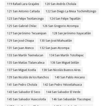
119 Rafael Lara Grajales
120 San Andrés Cholula
121 San Antonio Cañada
122 San Diego La Mesa Tochimiltzingo
123 San Felipe Teotlancingo
124 San Felipe Tepatlán
125 San Gabriel Chilac
126 San Gregorio Atzompa
127 San Jerónimo Tecuanipan
128 San Jerónimo Xayacatlán
129 San José Chiapa
130 San José Miahuatlán
131 San Juan Atenco
132 San Juan Atzompa
133 San Martín Texmelucan
134 San Martín Totoltepec
135 San Matías Tlalancaleca
136 San Miguel Ixitlán
137 San Miguel Xoxtla
138 San Nicolás Buenos Aires
139 San Nicolás de los Ranchos
140 San Pablo Anicano
141 San Pedro Cholula
142 San Pedro Yeloixtlahuaca
143 San Salvador El Seco
144 San Salvador El Verde
145 San Salvador Huixcolotla
146 San Sebastián Tlacotepec