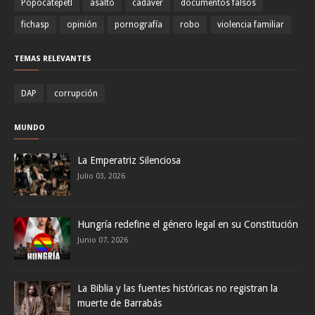
Popocatépetl
asalto
cadáver
documentos falsos
fichasp
opinión
pornografía
robo
violencia familiar
TEMAS RELEVANTES
DAP
corrupción
MUNDO
La Emperatriz Silenciosa
Julio 03, 2026
Hungría redefine el género legal en su Constitución
Junio 07, 2026
La Biblia y las fuentes históricas no registran la
muerte de Barrabás