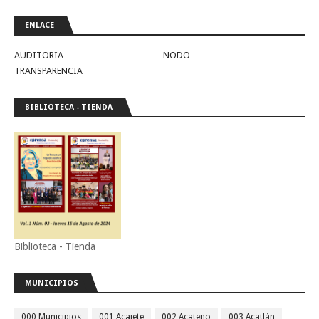
ENLACE
AUDITORIA
NODO
TRANSPARENCIA
BIBLIOTECA - TIENDA
Biblioteca - Tienda
MUNICIPIOS
000 Municipios
001 Acajete
002 Acateno
003 Acatlán