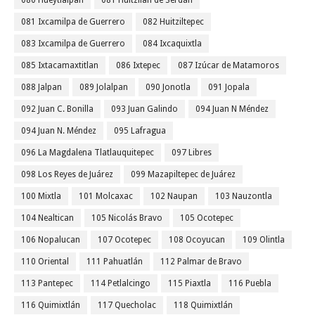
080 Hueytlalpan
081 Huitzilan de Serdán
081 Ixcamilpa de Guerrero
082 Huitziltepec
083 Ixcamilpa de Guerrero
084 Ixcaquixtla
085 Ixtacamaxtitlan
086 Ixtepec
087 Izúcar de Matamoros
088 Jalpan
089 Jolalpan
090 Jonotla
091 Jopala
092 Juan C. Bonilla
093 Juan Galindo
094 Juan N Méndez
094 Juan N. Méndez
095 Lafragua
096 La Magdalena Tlatlauquitepec
097 Libres
098 Los Reyes de Juárez
099 Mazapiltepec de Juárez
100 Mixtla
101 Molcaxac
102 Naupan
103 Nauzontla
104 Nealtican
105 Nicolás Bravo
105 Ocotepec
106 Nopalucan
107 Ocotepec
108 Ocoyucan
109 Olintla
110 Oriental
111 Pahuatlán
112 Palmar de Bravo
113 Pantepec
114 Petlalcingo
115 Piaxtla
116 Puebla
116 Quimixtlán
117 Quecholac
118 Quimixtlán