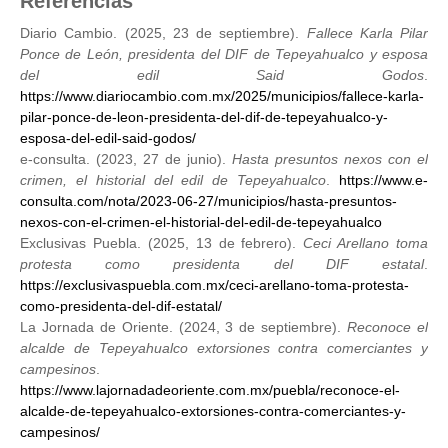
Referencias
Diario Cambio. (2025, 23 de septiembre).
Fallece Karla Pilar
Ponce de León, presidenta del DIF de Tepeyahualco y esposa
del edil Said Godos
.
https://www.diariocambio.com.mx/2025/municipios/fallece-karla-
pilar-ponce-de-leon-presidenta-del-dif-de-tepeyahualco-y-
esposa-del-edil-said-godos/
e-consulta. (2023, 27 de junio).
Hasta presuntos nexos con el
crimen, el historial del edil de Tepeyahualco
.
https://www.e-
consulta.com/nota/2023-06-27/municipios/hasta-presuntos-
nexos-con-el-crimen-el-historial-del-edil-de-tepeyahualco
Exclusivas Puebla. (2025, 13 de febrero).
Ceci Arellano toma
protesta como presidenta del DIF estatal
.
https://exclusivaspuebla.com.mx/ceci-arellano-toma-protesta-
como-presidenta-del-dif-estatal/
La Jornada de Oriente. (2024, 3 de septiembre).
Reconoce el
alcalde de Tepeyahualco extorsiones contra comerciantes y
campesinos
.
https://www.lajornadadeoriente.com.mx/puebla/reconoce-el-
alcalde-de-tepeyahualco-extorsiones-contra-comerciantes-y-
campesinos/