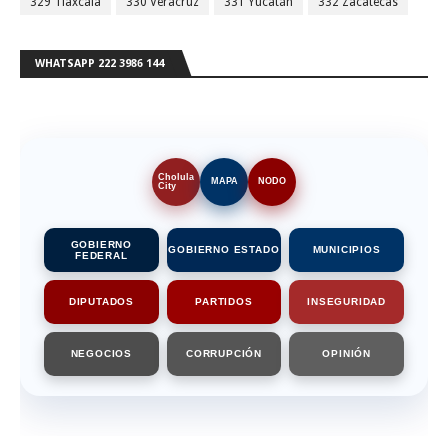
329 Tlaxcala
330 Veracruz
331 Yucatán
332 Zacatecas
WHATSAPP 222 3986 144
Cholula
MAPA
NODO
City
GOBIERNO
GOBIERNO ESTADO
MUNICIPIOS
FEDERAL
DIPUTADOS
PARTIDOS
INSEGURIDAD
NEGOCIOS
CORRUPCIÓN
OPINIÓN