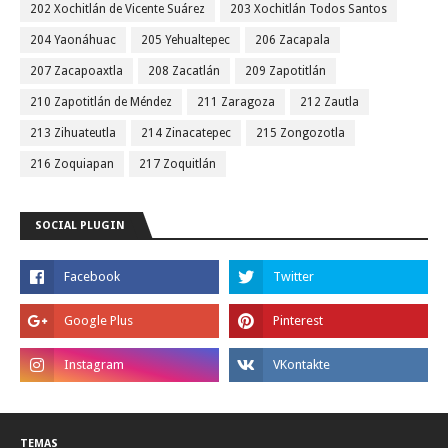
202 Xochitlán de Vicente Suárez
203 Xochitlán Todos Santos
204 Yaonáhuac
205 Yehualtepec
206 Zacapala
207 Zacapoaxtla
208 Zacatlán
209 Zapotitlán
210 Zapotitlán de Méndez
211 Zaragoza
212 Zautla
213 Zihuateutla
214 Zinacatepec
215 Zongozotla
216 Zoquiapan
217 Zoquitlán
SOCIAL PLUGIN
TEMAS