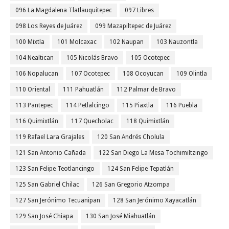
096 La Magdalena Tlatlauquitepec
097 Libres
098 Los Reyes de Juárez
099 Mazapiltepec de Juárez
100 Mixtla
101 Molcaxac
102 Naupan
103 Nauzontla
104 Nealtican
105 Nicolás Bravo
105 Ocotepec
106 Nopalucan
107 Ocotepec
108 Ocoyucan
109 Olintla
110 Oriental
111 Pahuatlán
112 Palmar de Bravo
113 Pantepec
114 Petlalcingo
115 Piaxtla
116 Puebla
116 Quimixtlán
117 Quecholac
118 Quimixtlán
119 Rafael Lara Grajales
120 San Andrés Cholula
121 San Antonio Cañada
122 San Diego La Mesa Tochimiltzingo
123 San Felipe Teotlancingo
124 San Felipe Tepatlán
125 San Gabriel Chilac
126 San Gregorio Atzompa
127 San Jerónimo Tecuanipan
128 San Jerónimo Xayacatlán
129 San José Chiapa
130 San José Miahuatlán