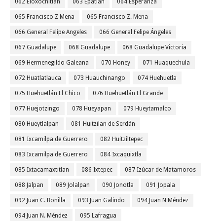
062 Eloxochitlán
063 Epatlán
064 Esperanza
065 Francisco Z Mena
065 Francisco Z. Mena
066 General Felipe Angeles
066 General Felipe Ángeles
067 Guadalupe
068 Guadalupe
068 Guadalupe Victoria
069 Hermenegildo Galeana
070 Honey
071 Huaquechula
072 Huatlatlauca
073 Huauchinango
074 Huehuetla
075 Huehuetlán El Chico
076 Huehuetlán El Grande
077 Huejotzingo
078 Hueyapan
079 Hueytamalco
080 Hueytlalpan
081 Huitzilan de Serdán
081 Ixcamilpa de Guerrero
082 Huitziltepec
083 Ixcamilpa de Guerrero
084 Ixcaquixtla
085 Ixtacamaxtitlan
086 Ixtepec
087 Izúcar de Matamoros
088 Jalpan
089 Jolalpan
090 Jonotla
091 Jopala
092 Juan C. Bonilla
093 Juan Galindo
094 Juan N Méndez
094 Juan N. Méndez
095 Lafragua