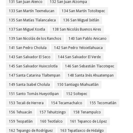
131 San Juan Atenco
132 San Juan Atzompa
133 San Martín Texmelucan
134 San Martín Totoltepec
135 San Matías Tlalancaleca
136 San Miguel Ixitlán
137 San Miguel Xoxtla
138 San Nicolás Buenos Aires
139 San Nicolás de los Ranchos
140 San Pablo Anicano
141 San Pedro Cholula
142 San Pedro Yeloixtlahuaca
143 San Salvador El Seco
144 San Salvador El Verde
145 San Salvador Huixcolotla
146 San Sebastián Tlacotepec
147 Santa Catarina Tlaltempan
148 Santa Inés Ahuatempan
149 Santa Isabel Cholula
150 Santiago Miahuatlán
151 Santo Tomás Hueyotlipan
152 Soltepec
153 Tecali de Herrera
154 Tecamachalco
155 Tecomatlán
156 Tehuacán
157 Tehuitzingo
158 Tenampulco
159 Teopatlán
160 Teotlalco
161 Tepanco de López
162 Tepango de Rodríguez
163 Tepatlaxco de Hidalgo