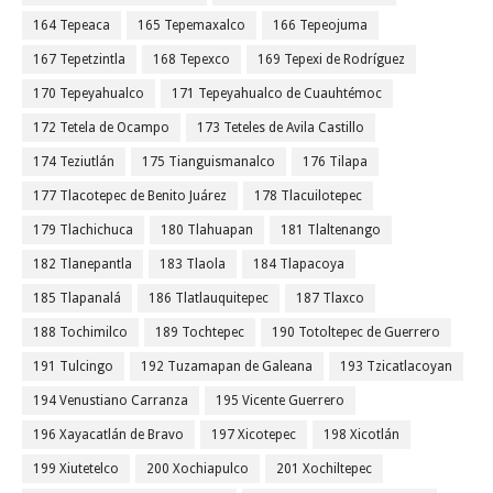
164 Tepeaca
165 Tepemaxalco
166 Tepeojuma
167 Tepetzintla
168 Tepexco
169 Tepexi de Rodríguez
170 Tepeyahualco
171 Tepeyahualco de Cuauhtémoc
172 Tetela de Ocampo
173 Teteles de Avila Castillo
174 Teziutlán
175 Tianguismanalco
176 Tilapa
177 Tlacotepec de Benito Juárez
178 Tlacuilotepec
179 Tlachichuca
180 Tlahuapan
181 Tlaltenango
182 Tlanepantla
183 Tlaola
184 Tlapacoya
185 Tlapanalá
186 Tlatlauquitepec
187 Tlaxco
188 Tochimilco
189 Tochtepec
190 Totoltepec de Guerrero
191 Tulcingo
192 Tuzamapan de Galeana
193 Tzicatlacoyan
194 Venustiano Carranza
195 Vicente Guerrero
196 Xayacatlán de Bravo
197 Xicotepec
198 Xicotlán
199 Xiutetelco
200 Xochiapulco
201 Xochiltepec