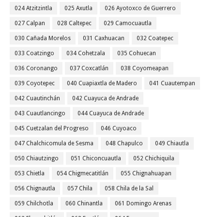
024 Atzitzintla
025 Axutla
026 Ayotoxco de Guerrero
027 Calpan
028 Caltepec
029 Camocuautla
030 Cañada Morelos
031 Caxhuacan
032 Coatepec
033 Coatzingo
034 Cohetzala
035 Cohuecan
036 Coronango
037 Coxcatlán
038 Coyomeapan
039 Coyotepec
040 Cuapiaxtla de Madero
041 Cuautempan
042 Cuautinchán
042 Cuayuca de Andrade
043 Cuautlancingo
044 Cuayuca de Andrade
045 Cuetzalan del Progreso
046 Cuyoaco
047 Chalchicomula de Sesma
048 Chapulco
049 Chiautla
050 Chiautzingo
051 Chiconcuautla
052 Chichiquila
053 Chietla
054 Chigmecatitlán
055 Chignahuapan
056 Chignautla
057 Chila
058 Chila de la Sal
059 Chilchotla
060 Chinantla
061 Domingo Arenas