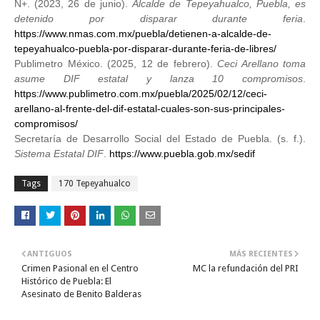
N+. (2023, 26 de junio).
Alcalde de Tepeyahualco, Puebla, es
detenido por disparar durante feria
.
https://www.nmas.com.mx/puebla/detienen-a-alcalde-de-
tepeyahualco-puebla-por-disparar-durante-feria-de-libres/
Publimetro México. (2025, 12 de febrero).
Ceci Arellano toma
asume DIF estatal y lanza 10 compromisos
.
https://www.publimetro.com.mx/puebla/2025/02/12/ceci-
arellano-al-frente-del-dif-estatal-cuales-son-sus-principales-
compromisos/
Secretaría de Desarrollo Social del Estado de Puebla. (s. f.).
Sistema Estatal DIF
.
https://www.puebla.gob.mx/sedif
Tags
170 Tepeyahualco
ANTIGUOS
MÁS RECIENTES
Crimen Pasional en el Centro
MC la refundación del PRI
Histórico de Puebla: El
Asesinato de Benito Balderas