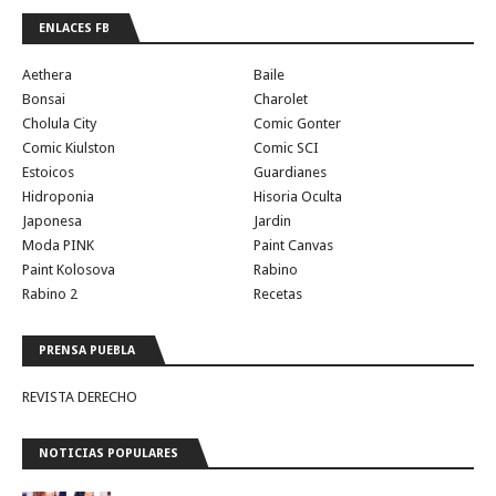
ENLACES FB
Aethera
Baile
Bonsai
Charolet
Cholula City
Comic Gonter
Comic Kiulston
Comic SCI
Estoicos
Guardianes
Hidroponia
Hisoria Oculta
Japonesa
Jardin
Moda PINK
Paint Canvas
Paint Kolosova
Rabino
Rabino 2
Recetas
PRENSA PUEBLA
REVISTA DERECHO
NOTICIAS POPULARES