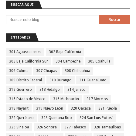
BUSCAR AQUÍ
ENTIDADES
301 Aguascalientes
302 Baja California
303 Baja California Sur
304 Campeche
305 Coahuila
306 Colima
307 Chiapas
308 Chihuahua
309 Distrito Federal
310 Durango
311 Guanajuato
312 Guerrero
313 Hidalgo
314 Jalisco
315 Estado de México
316 Michoacán
317 Morelos
318 Nayarit
319 Nuevo León
320 Oaxaca
321 Puebla
322 Querétaro
323 Quintana Roo
324 San Luis Potosí
325 Sinaloa
326 Sonora
327 Tabasco
328 Tamaulipas