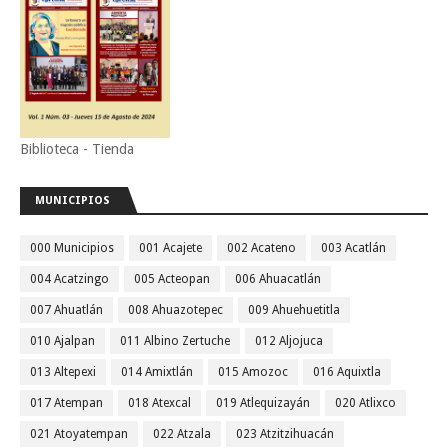
Biblioteca - Tienda
MUNICIPIOS
000 Municipios
001 Acajete
002 Acateno
003 Acatlán
004 Acatzingo
005 Acteopan
006 Ahuacatlán
007 Ahuatlán
008 Ahuazotepec
009 Ahuehuetitla
010 Ajalpan
011 Albino Zertuche
012 Aljojuca
013 Altepexi
014 Amixtlán
015 Amozoc
016 Aquixtla
017 Atempan
018 Atexcal
019 Atlequizayán
020 Atlixco
021 Atoyatempan
022 Atzala
023 Atzitzihuacán