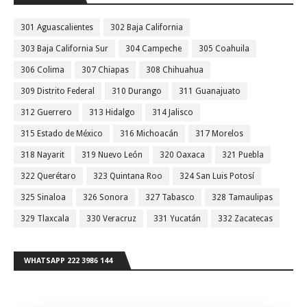
301 Aguascalientes
302 Baja California
303 Baja California Sur
304 Campeche
305 Coahuila
306 Colima
307 Chiapas
308 Chihuahua
309 Distrito Federal
310 Durango
311 Guanajuato
312 Guerrero
313 Hidalgo
314 Jalisco
315 Estado de México
316 Michoacán
317 Morelos
318 Nayarit
319 Nuevo León
320 Oaxaca
321 Puebla
322 Querétaro
323 Quintana Roo
324 San Luis Potosí
325 Sinaloa
326 Sonora
327 Tabasco
328 Tamaulipas
329 Tlaxcala
330 Veracruz
331 Yucatán
332 Zacatecas
WHATSAPP 222 3986 144