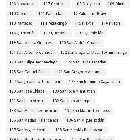
106 Nopalucan
107 Ocotepec
108 Ocoyucan
109 Olintla
110 Oriental
111 Pahuatlán
112 Palmar de Bravo
113 Pantepec
114 Petlalcingo
115 Piaxtla
116 Puebla
116 Quimixtlán
117 Quecholac
118 Quimixtlán
119 Rafael Lara Grajales
120 San Andrés Cholula
121 San Antonio Cañada
122 San Diego La Mesa Tochimiltzingo
123 San Felipe Teotlancingo
124 San Felipe Tepatlán
125 San Gabriel Chilac
126 San Gregorio Atzompa
127 San Jerónimo Tecuanipan
128 San Jerónimo Xayacatlán
129 San José Chiapa
130 San José Miahuatlán
131 San Juan Atenco
132 San Juan Atzompa
133 San Martín Texmelucan
134 San Martín Totoltepec
135 San Matías Tlalancaleca
136 San Miguel Ixitlán
137 San Miguel Xoxtla
138 San Nicolás Buenos Aires
139 San Nicolás de los Ranchos
140 San Pablo Anicano