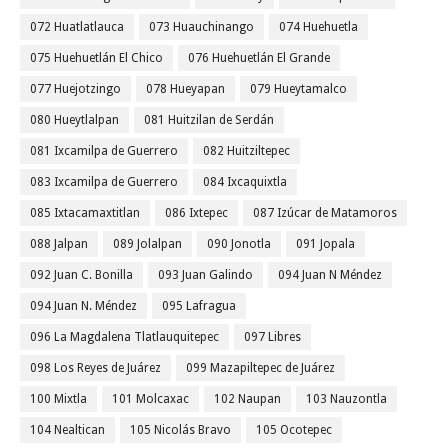
072 Huatlatlauca
073 Huauchinango
074 Huehuetla
075 Huehuetlán El Chico
076 Huehuetlán El Grande
077 Huejotzingo
078 Hueyapan
079 Hueytamalco
080 Hueytlalpan
081 Huitzilan de Serdán
081 Ixcamilpa de Guerrero
082 Huitziltepec
083 Ixcamilpa de Guerrero
084 Ixcaquixtla
085 Ixtacamaxtitlan
086 Ixtepec
087 Izúcar de Matamoros
088 Jalpan
089 Jolalpan
090 Jonotla
091 Jopala
092 Juan C. Bonilla
093 Juan Galindo
094 Juan N Méndez
094 Juan N. Méndez
095 Lafragua
096 La Magdalena Tlatlauquitepec
097 Libres
098 Los Reyes de Juárez
099 Mazapiltepec de Juárez
100 Mixtla
101 Molcaxac
102 Naupan
103 Nauzontla
104 Nealtican
105 Nicolás Bravo
105 Ocotepec