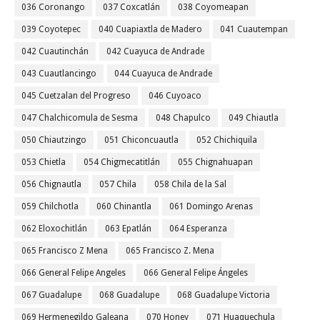
036 Coronango
037 Coxcatlán
038 Coyomeapan
039 Coyotepec
040 Cuapiaxtla de Madero
041 Cuautempan
042 Cuautinchán
042 Cuayuca de Andrade
043 Cuautlancingo
044 Cuayuca de Andrade
045 Cuetzalan del Progreso
046 Cuyoaco
047 Chalchicomula de Sesma
048 Chapulco
049 Chiautla
050 Chiautzingo
051 Chiconcuautla
052 Chichiquila
053 Chietla
054 Chigmecatitlán
055 Chignahuapan
056 Chignautla
057 Chila
058 Chila de la Sal
059 Chilchotla
060 Chinantla
061 Domingo Arenas
062 Eloxochitlán
063 Epatlán
064 Esperanza
065 Francisco Z Mena
065 Francisco Z. Mena
066 General Felipe Angeles
066 General Felipe Ángeles
067 Guadalupe
068 Guadalupe
068 Guadalupe Victoria
069 Hermenegildo Galeana
070 Honey
071 Huaquechula