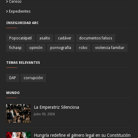
Cereso
Expedientes
INSEGURIDAD ABC
Popocatépetl
asalto
cadáver
documentos falsos
fichasp
opinión
pornografía
robo
violencia familiar
TEMAS RELEVANTES
DAP
corrupción
MUNDO
La Emperatriz Silenciosa
Julio 03, 2026
Hungría redefine el género legal en su Constitución