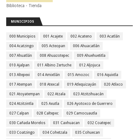
Biblioteca - Tienda
MUNICIPIOS
000 Municipios
001 Acajete
002 Acateno
003 Acatlán
004 Acatzingo
005 Acteopan
006 Ahuacatlán
007 Ahuatlán
008 Ahuazotepec
009 Ahuehuetitla
010 Ajalpan
011 Albino Zertuche
012 Aljojuca
013 Altepexi
014 Amixtlán
015 Amozoc
016 Aquixtla
017 Atempan
018 Atexcal
019 Atlequizayán
020 Atlixco
021 Atoyatempan
022 Atzala
023 Atzitzihuacán
024 Atzitzintla
025 Axutla
026 Ayotoxco de Guerrero
027 Calpan
028 Caltepec
029 Camocuautla
030 Cañada Morelos
031 Caxhuacan
032 Coatepec
033 Coatzingo
034 Cohetzala
035 Cohuecan