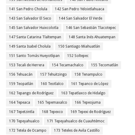
141 San Pedro Cholula
142 San Pedro Yeloixtlahuaca
143 San Salvador El Seco
144 San Salvador El Verde
145 San Salvador Huixcolotla
146 San Sebastián Tlacotepec
147 Santa Catarina Tlaltempan
148 Santa Inés Ahuatempan
149 Santa Isabel Cholula
150 Santiago Miahuatlán
151 Santo Tomás Hueyotlipan
152 Soltepec
153 Tecali de Herrera
154 Tecamachalco
155 Tecomatlán
156 Tehuacán
157 Tehuitzingo
158 Tenampulco
159 Teopatlán
160 Teotlalco
161 Tepanco de López
162 Tepango de Rodríguez
163 Tepatlaxco de Hidalgo
164 Tepeaca
165 Tepemaxalco
166 Tepeojuma
167 Tepetzintla
168 Tepexco
169 Tepexi de Rodríguez
170 Tepeyahualco
171 Tepeyahualco de Cuauhtémoc
172 Tetela de Ocampo
173 Teteles de Avila Castillo