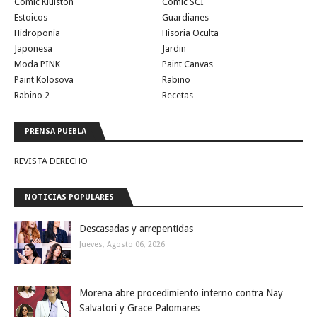
Comic Kiulston
Comic SCI
Estoicos
Guardianes
Hidroponia
Hisoria Oculta
Japonesa
Jardin
Moda PINK
Paint Canvas
Paint Kolosova
Rabino
Rabino 2
Recetas
PRENSA PUEBLA
REVISTA DERECHO
NOTICIAS POPULARES
Descasadas y arrepentidas
Jueves, Agosto 06, 2026
Morena abre procedimiento interno contra Nay
Salvatori y Grace Palomares