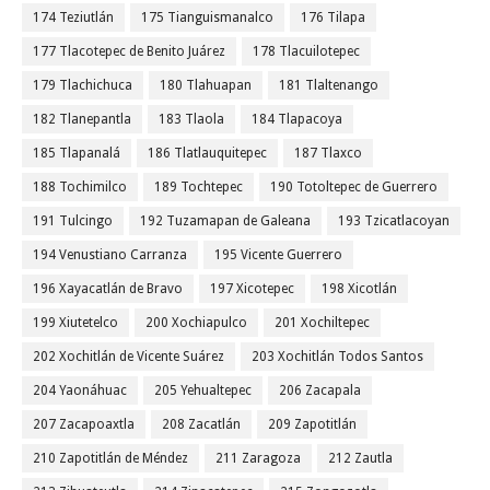
174 Teziutlán
175 Tianguismanalco
176 Tilapa
177 Tlacotepec de Benito Juárez
178 Tlacuilotepec
179 Tlachichuca
180 Tlahuapan
181 Tlaltenango
182 Tlanepantla
183 Tlaola
184 Tlapacoya
185 Tlapanalá
186 Tlatlauquitepec
187 Tlaxco
188 Tochimilco
189 Tochtepec
190 Totoltepec de Guerrero
191 Tulcingo
192 Tuzamapan de Galeana
193 Tzicatlacoyan
194 Venustiano Carranza
195 Vicente Guerrero
196 Xayacatlán de Bravo
197 Xicotepec
198 Xicotlán
199 Xiutetelco
200 Xochiapulco
201 Xochiltepec
202 Xochitlán de Vicente Suárez
203 Xochitlán Todos Santos
204 Yaonáhuac
205 Yehualtepec
206 Zacapala
207 Zacapoaxtla
208 Zacatlán
209 Zapotitlán
210 Zapotitlán de Méndez
211 Zaragoza
212 Zautla