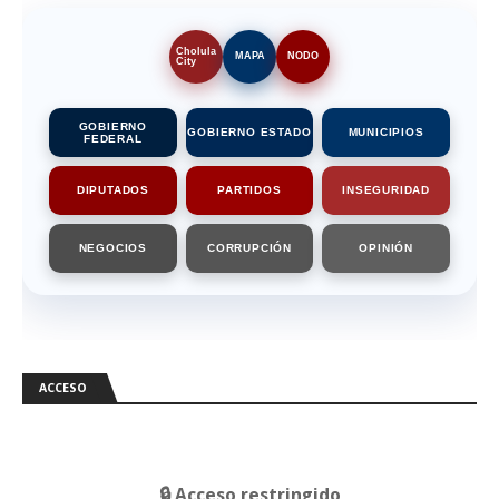
Cholula
MAPA
NODO
City
GOBIERNO
GOBIERNO ESTADO
MUNICIPIOS
FEDERAL
DIPUTADOS
PARTIDOS
INSEGURIDAD
NEGOCIOS
CORRUPCIÓN
OPINIÓN
ACCESO
🔒 Acceso restringido