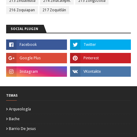
213 Zihuateutla
214 Zinacatepec
215 Zongozotla
216 Zoquiapan
217 Zoquitlán
SOCIAL PLUGIN
TEMAS
Arqueología
Bache
Barrio De Jesus