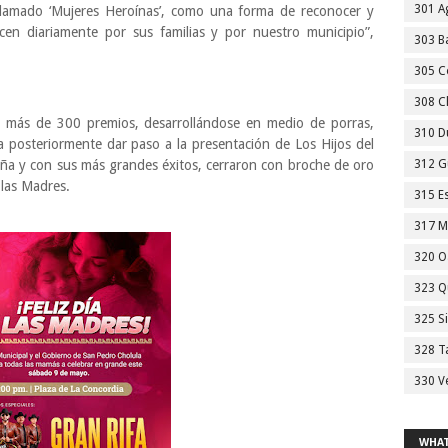
301 A
, llamado ‘Mujeres Heroínas’, como una forma de reconocer y
en diariamente por sus familias y por nuestro municipio”,
303 Ba
305 C
308 C
los más de 300 premios, desarrollándose en medio de porras,
310 D
 posteriormente dar paso a la presentación de Los Hijos del
eña y con sus más grandes éxitos, cerraron con broche de oro
312 G
 las Madres.
315 E
317 M
320 O
323 Q
325 S
328 T
330 V
WHAT