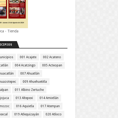
eca - Tienda
ICIPIOS
unicipios
001 Acajete
002 Acateno
catlán
004 Acatzingo
005 Acteopan
huacatlán
007 Ahuatlán
huazotepec
009 Ahuehuetitla
jalpan
011 Albino Zertuche
jojuca
013 Altepexi
014 Amixtlán
Amozoc
016 Aquixtla
017 Atempan
texcal
019 Atlequizayán
020 Atlixco