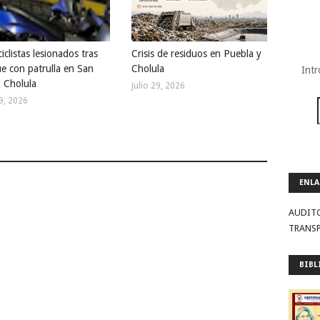
clistas lesionados tras
Crisis de residuos en Puebla y
e con patrulla en San
Cholula
Intr
 Cholula
Julio 29, 2026
29, 2026
ENLA
AUDIT
TRANS
BIBL