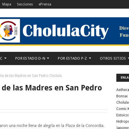
Mapa
Secciones
ePrensa
-C
POR ESTADO D-N
POR ESTADO P-Z
OTROS SITIOS
 Día de las Madres en San Pedro Cholula
ENLA
a de las Madres en San Pedro
Aether
Bonsai
Cholula
Comic K
Estoico
Hidrop
aron una noche llena de alegría en la Plaza de la Concordia.
Japone