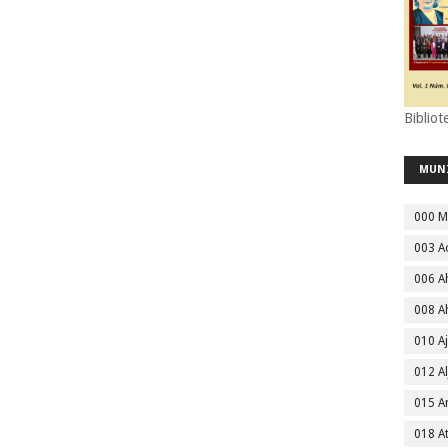
Bibliot
MUN
000 M
003 A
006 A
008 A
010 A
012 Al
015 
018 A