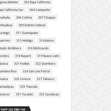
guascalientes
302 Baja California
ja California Sur
304 Campeche
oahuila
306 Colima
307 Chiapas
hihuahua
309 Distrito Federal
urango
311 Guanajuato
uerrero
313 Hidalgo
314 Jalisco
stado de México
316 Michoacán
orelos
318 Nayarit
319 Nuevo León
axaca
321 Puebla
322 Querétaro
uintana Roo
324 San Luis Potosí
inaloa
326 Sonora
327 Tabasco
amaulipas
329 Tlaxcala
eracruz
331 Yucatán
332 Zacatecas
SAPP 222 3986 144