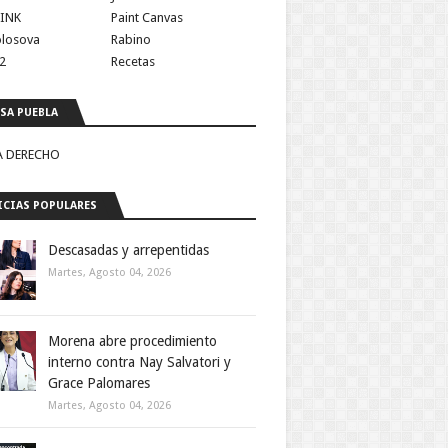
INK
Paint Canvas
olosova
Rabino
2
Recetas
SA PUEBLA
A DERECHO
CIAS POPULARES
Descasadas y arrepentidas
Martes, Agosto 04, 2026
Morena abre procedimiento
interno contra Nay Salvatori y
Grace Palomares
Martes, Agosto 04, 2026