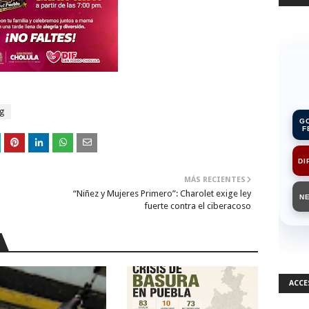
g
G
F
DI
MÁS RECIENTES
“Niñez y Mujeres Primero”: Charolet exige ley
N
fuerte contra el ciberacoso
ACCE