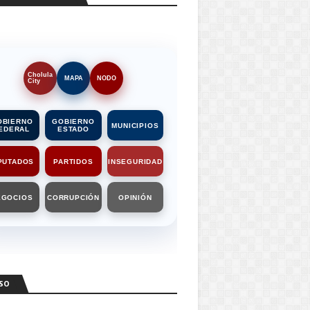
Cholula
MAPA
NODO
City
OBIERNO
GOBIERNO
MUNICIPIOS
EDERAL
ESTADO
PUTADOS
PARTIDOS
INSEGURIDAD
EGOCIOS
CORRUPCIÓN
OPINIÓN
SO