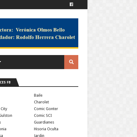
CES FB
a
Baile
Charolet
 City
Comic Gonter
iulston
Comic SCI
s
Guardianes
onia
Hisoria Oculta
sa
Jardin