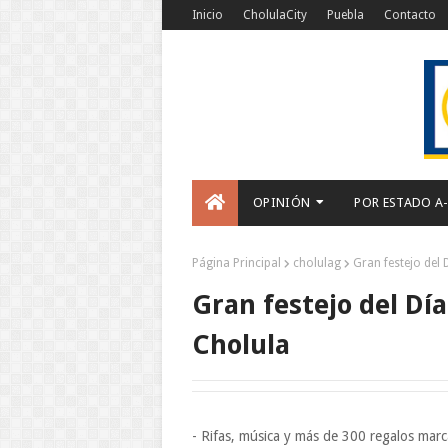
Inicio
CholulaCity
Puebla
Contacto
OPINIÓN
POR ESTADO A
Página Principal
cholulag
Gran festejo del
Gran festejo del Dí
Cholula
- Rifas, música y más de 300 regalos marc