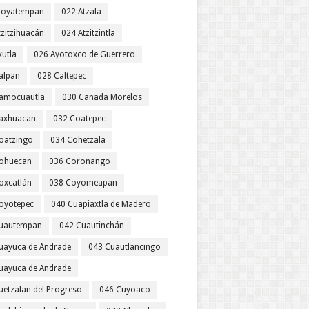
toyatempan
022 Atzala
tzitzihuacán
024 Atzitzintla
xutla
026 Ayotoxco de Guerrero
alpan
028 Caltepec
amocuautla
030 Cañada Morelos
axhuacan
032 Coatepec
oatzingo
034 Cohetzala
ohuecan
036 Coronango
oxcatlán
038 Coyomeapan
oyotepec
040 Cuapiaxtla de Madero
uautempan
042 Cuautinchán
uayuca de Andrade
043 Cuautlancingo
uayuca de Andrade
uetzalan del Progreso
046 Cuyoaco