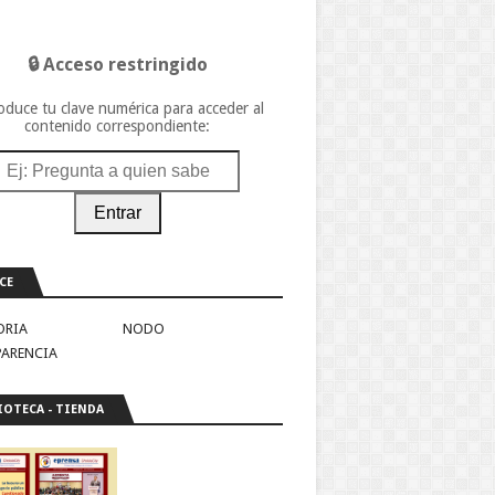
🔒 Acceso restringido
oduce tu clave numérica para acceder al
contenido correspondiente:
Entrar
CE
ORIA
NODO
PARENCIA
IOTECA - TIENDA