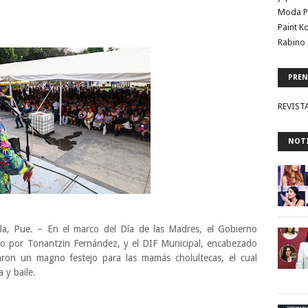
Moda P
Paint K
Rabino 
PREN
REVIST
NOTI
, Pue. – En el marco del Día de las Madres, el Gobierno
do por Tonantzin Fernández, y el DIF Municipal, encabezado
aron un magno festejo para las mamás cholultecas, el cual
 y baile.