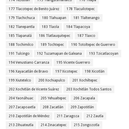
174 Teziutlán
175 Tianguismanalco
176 Tilapa
177 Tlacotepec de Benito Juárez
178 Tlacuilotepec
179 Tlachichuca
180 Tlahuapan
181 Tlaltenango
182 Tlanepantla
183 Tlaola
184 Tlapacoya
185 Tlapanalá
186 Tlatlauquitepec
187 Tlaxco
188 Tochimilco
189 Tochtepec
190 Totoltepec de Guerrero
191 Tulcingo
192 Tuzamapan de Galeana
193 Tzicatlacoyan
194 Venustiano Carranza
195 Vicente Guerrero
196 Xayacatlán de Bravo
197 Xicotepec
198 Xicotlán
199 Xiutetelco
200 Xochiapulco
201 Xochiltepec
202 Xochitlán de Vicente Suárez
203 Xochitlán Todos Santos
204 Yaonáhuac
205 Yehualtepec
206 Zacapala
207 Zacapoaxtla
208 Zacatlán
209 Zapotitlán
210 Zapotitlán de Méndez
211 Zaragoza
212 Zautla
213 Zihuateutla
214 Zinacatepec
215 Zongozotla