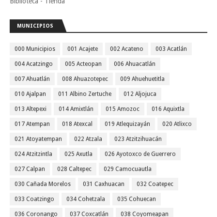
Biblioteca - Tienda
MUNICIPIOS
000 Municipios
001 Acajete
002 Acateno
003 Acatlán
004 Acatzingo
005 Acteopan
006 Ahuacatlán
007 Ahuatlán
008 Ahuazotepec
009 Ahuehuetitla
010 Ajalpan
011 Albino Zertuche
012 Aljojuca
013 Altepexi
014 Amixtlán
015 Amozoc
016 Aquixtla
017 Atempan
018 Atexcal
019 Atlequizayán
020 Atlixco
021 Atoyatempan
022 Atzala
023 Atzitzihuacán
024 Atzitzintla
025 Axutla
026 Ayotoxco de Guerrero
027 Calpan
028 Caltepec
029 Camocuautla
030 Cañada Morelos
031 Caxhuacan
032 Coatepec
033 Coatzingo
034 Cohetzala
035 Cohuecan
036 Coronango
037 Coxcatlán
038 Coyomeapan