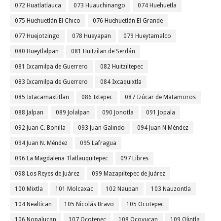
072 Huatlatlauca
073 Huauchinango
074 Huehuetla
075 Huehuetlán El Chico
076 Huehuetlán El Grande
077 Huejotzingo
078 Hueyapan
079 Hueytamalco
080 Hueytlalpan
081 Huitzilan de Serdán
081 Ixcamilpa de Guerrero
082 Huitziltepec
083 Ixcamilpa de Guerrero
084 Ixcaquixtla
085 Ixtacamaxtitlan
086 Ixtepec
087 Izúcar de Matamoros
088 Jalpan
089 Jolalpan
090 Jonotla
091 Jopala
092 Juan C. Bonilla
093 Juan Galindo
094 Juan N Méndez
094 Juan N. Méndez
095 Lafragua
096 La Magdalena Tlatlauquitepec
097 Libres
098 Los Reyes de Juárez
099 Mazapiltepec de Juárez
100 Mixtla
101 Molcaxac
102 Naupan
103 Nauzontla
104 Nealtican
105 Nicolás Bravo
105 Ocotepec
106 Nopalucan
107 Ocotepec
108 Ocoyucan
109 Olintla