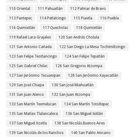
110 Oriental
111 Pahuatlán
112 Palmar de Bravo
113 Pantepec
114 Petlalcingo
115 Piaxtla
116 Puebla
116 Quimixtlán
117 Quecholac
118 Quimixtlán
119 Rafael Lara Grajales
120 San Andrés Cholula
121 San Antonio Cañada
122 San Diego La Mesa Tochimiltzingo
123 San Felipe Teotlancingo
124 San Felipe Tepatlán
125 San Gabriel Chilac
126 San Gregorio Atzompa
127 San Jerónimo Tecuanipan
128 San Jerónimo Xayacatlán
129 San José Chiapa
130 San José Miahuatlán
131 San Juan Atenco
132 San Juan Atzompa
133 San Martín Texmelucan
134 San Martín Totoltepec
135 San Matías Tlalancaleca
136 San Miguel Ixitlán
137 San Miguel Xoxtla
138 San Nicolás Buenos Aires
139 San Nicolás de los Ranchos
140 San Pablo Anicano