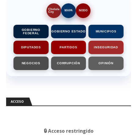
Cholula
MAPA
NODO
City
GOBIERNO
GOBIERNO ESTADO
MUNICIPIOS
FEDERAL
DIPUTADOS
PARTIDOS
INSEGURIDAD
NEGOCIOS
CORRUPCIÓN
OPINIÓN
ACCESO
🔒 Acceso restringido