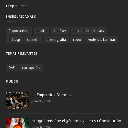
Expedientes
INSEGURIDAD ABC
Popocatépetl
asalto
cadáver
documentos falsos
fichasp
opinión
pornografía
robo
violencia familiar
TEMAS RELEVANTES
DAP
corrupción
MUNDO
La Emperatriz Silenciosa
Julio 03, 2026
Hungría redefine el género legal en su Constitución
Junio 07, 2026