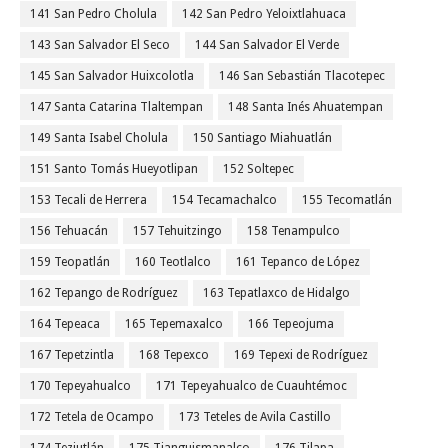
141 San Pedro Cholula
142 San Pedro Yeloixtlahuaca
143 San Salvador El Seco
144 San Salvador El Verde
145 San Salvador Huixcolotla
146 San Sebastián Tlacotepec
147 Santa Catarina Tlaltempan
148 Santa Inés Ahuatempan
149 Santa Isabel Cholula
150 Santiago Miahuatlán
151 Santo Tomás Hueyotlipan
152 Soltepec
153 Tecali de Herrera
154 Tecamachalco
155 Tecomatlán
156 Tehuacán
157 Tehuitzingo
158 Tenampulco
159 Teopatlán
160 Teotlalco
161 Tepanco de López
162 Tepango de Rodríguez
163 Tepatlaxco de Hidalgo
164 Tepeaca
165 Tepemaxalco
166 Tepeojuma
167 Tepetzintla
168 Tepexco
169 Tepexi de Rodríguez
170 Tepeyahualco
171 Tepeyahualco de Cuauhtémoc
172 Tetela de Ocampo
173 Teteles de Avila Castillo