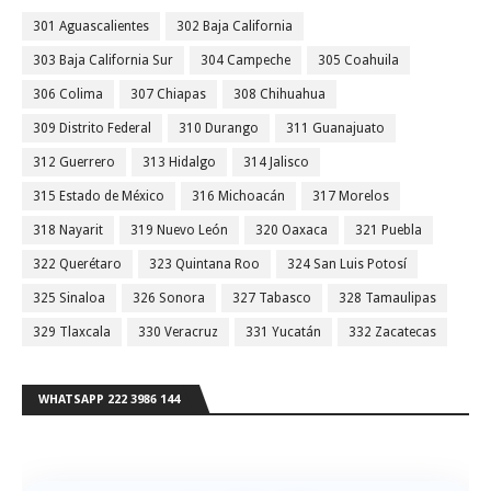
301 Aguascalientes
302 Baja California
303 Baja California Sur
304 Campeche
305 Coahuila
306 Colima
307 Chiapas
308 Chihuahua
309 Distrito Federal
310 Durango
311 Guanajuato
312 Guerrero
313 Hidalgo
314 Jalisco
315 Estado de México
316 Michoacán
317 Morelos
318 Nayarit
319 Nuevo León
320 Oaxaca
321 Puebla
322 Querétaro
323 Quintana Roo
324 San Luis Potosí
325 Sinaloa
326 Sonora
327 Tabasco
328 Tamaulipas
329 Tlaxcala
330 Veracruz
331 Yucatán
332 Zacatecas
WHATSAPP 222 3986 144