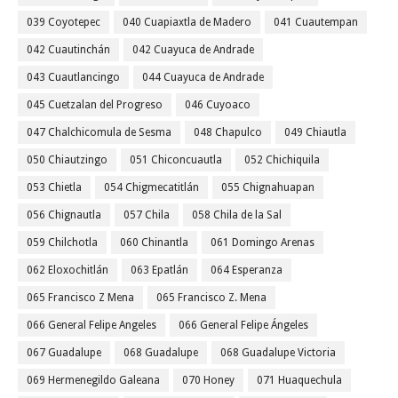
039 Coyotepec
040 Cuapiaxtla de Madero
041 Cuautempan
042 Cuautinchán
042 Cuayuca de Andrade
043 Cuautlancingo
044 Cuayuca de Andrade
045 Cuetzalan del Progreso
046 Cuyoaco
047 Chalchicomula de Sesma
048 Chapulco
049 Chiautla
050 Chiautzingo
051 Chiconcuautla
052 Chichiquila
053 Chietla
054 Chigmecatitlán
055 Chignahuapan
056 Chignautla
057 Chila
058 Chila de la Sal
059 Chilchotla
060 Chinantla
061 Domingo Arenas
062 Eloxochitlán
063 Epatlán
064 Esperanza
065 Francisco Z Mena
065 Francisco Z. Mena
066 General Felipe Angeles
066 General Felipe Ángeles
067 Guadalupe
068 Guadalupe
068 Guadalupe Victoria
069 Hermenegildo Galeana
070 Honey
071 Huaquechula