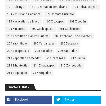
191 Tulcingo
192 Tuzamapan de Galeana
193 Tzicatlacoyan
194 Venustiano Carranza
195 Vicente Guerrero
196 Xayacatlán de Bravo
197 Xicotepec
198 Xicotlán
199 Xiutetelco
200 Xochiapulco
201 Xochiltepec
202 Xochitlán de Vicente Suárez
203 Xochitlán Todos Santos
204 Yaonáhuac
205 Yehualtepec
206 Zacapala
207 Zacapoaxtla
208 Zacatlán
209 Zapotitlán
210 Zapotitlán de Méndez
211 Zaragoza
212 Zautla
213 Zihuateutla
214 Zinacatepec
215 Zongozotla
216 Zoquiapan
217 Zoquitlán
SOCIAL PLUGIN