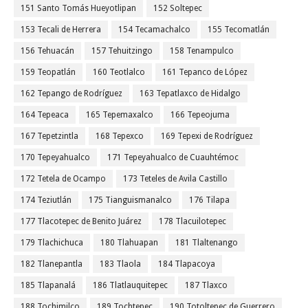
151 Santo Tomás Hueyotlipan
152 Soltepec
153 Tecali de Herrera
154 Tecamachalco
155 Tecomatlán
156 Tehuacán
157 Tehuitzingo
158 Tenampulco
159 Teopatlán
160 Teotlalco
161 Tepanco de López
162 Tepango de Rodríguez
163 Tepatlaxco de Hidalgo
164 Tepeaca
165 Tepemaxalco
166 Tepeojuma
167 Tepetzintla
168 Tepexco
169 Tepexi de Rodríguez
170 Tepeyahualco
171 Tepeyahualco de Cuauhtémoc
172 Tetela de Ocampo
173 Teteles de Avila Castillo
174 Teziutlán
175 Tianguismanalco
176 Tilapa
177 Tlacotepec de Benito Juárez
178 Tlacuilotepec
179 Tlachichuca
180 Tlahuapan
181 Tlaltenango
182 Tlanepantla
183 Tlaola
184 Tlapacoya
185 Tlapanalá
186 Tlatlauquitepec
187 Tlaxco
188 Tochimilco
189 Tochtepec
190 Totoltepec de Guerrero