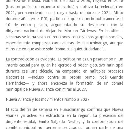
pobreza de Puebla. Gobernó de 2005 a 2008, regresó en 2018
(tras un polémico recuento de votos) y obtuvo la reelección en
2021, permaneciendo en el cargo hasta octubre de 2024. Militó
durante años en el PRI, partido del que renunció públicamente el
10 de enero pasado, argumentando su desacuerdo con la
dirigencia nacional de Alejandro Moreno Cárdenas. En las últimas
semanas se le ha visto en reuniones con diversos grupos sociales,
especialmente comparsas carnavaleras de Huauchinango, aunque
él insiste en que asiste solo “como cualquier ciudadano”.
La contradicción es evidente. La política no es un pasatiempo ni un
interés casual para quien ha ejercido el poder ejecutivo municipal
durante casi una década, ha competido en múltiples procesos
electorales —incluso contra su propio primo, Noé Garrido
Hernández— y ahora encabeza la formación de un comité
municipal de Nueva Alianza con miras al 2027.
Nueva Alianza y los movimientos rumbo a 2027
El acto del fin de semana en Huauchinango confirma que Nueva
Alianza ya activó su estructura en la región. La presencia del
dirigente estatal, Emilio Salgado Néstor, y la conformación del
comité municipal no fueron improvisadas: forman parte de una