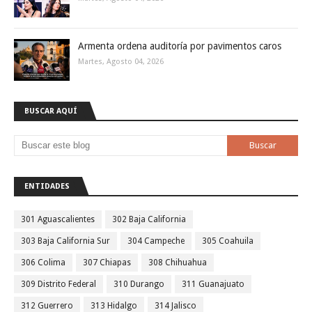
Armenta ordena auditoría por pavimentos caros
Martes, Agosto 04, 2026
BUSCAR AQUÍ
ENTIDADES
301 Aguascalientes
302 Baja California
303 Baja California Sur
304 Campeche
305 Coahuila
306 Colima
307 Chiapas
308 Chihuahua
309 Distrito Federal
310 Durango
311 Guanajuato
312 Guerrero
313 Hidalgo
314 Jalisco