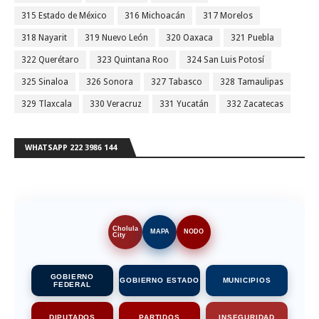
315 Estado de México
316 Michoacán
317 Morelos
318 Nayarit
319 Nuevo León
320 Oaxaca
321 Puebla
322 Querétaro
323 Quintana Roo
324 San Luis Potosí
325 Sinaloa
326 Sonora
327 Tabasco
328 Tamaulipas
329 Tlaxcala
330 Veracruz
331 Yucatán
332 Zacatecas
WHATSAPP 222 3986 144
Cholula
MAPA
NODO
City
GOBIERNO
GOBIERNO ESTADO
MUNICIPIOS
FEDERAL
DIPUTADOS
PARTIDOS
INSEGURIDAD