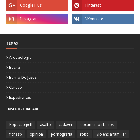
TEMAS
Arqueología
Bache
Barrio De Jesus
Cereso
Expedientes
INSEGURIDAD ABC
Popocatépetl
asalto
cadáver
documentos falsos
fichasp
opinión
pornografía
robo
violencia familiar