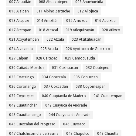
007 Ahuatlán
008 Ahuazotepec
009 Ahuehuetitla
010 Ajalpan
011 Albino Zertuche
012 Aljojuca
013 Altepexi
014 Amixtlán
015 Amozoc
016 Aquixtla
017 Atempan
018 Atexcal
019 Atlequizayán
020 Atlixco
021 Atoyatempan
022 Atzala
023 Atzitzihuacán
024 Atzitzintla
025 Axutla
026 Ayotoxco de Guerrero
027 Calpan
028 Caltepec
029 Camocuautla
030 Cañada Morelos
031 Caxhuacan
032 Coatepec
033 Coatzingo
034 Cohetzala
035 Cohuecan
036 Coronango
037 Coxcatlán
038 Coyomeapan
039 Coyotepec
040 Cuapiaxtla de Madero
041 Cuautempan
042 Cuautinchán
042 Cuayuca de Andrade
043 Cuautlancingo
044 Cuayuca de Andrade
045 Cuetzalan del Progreso
046 Cuyoaco
047 Chalchicomula de Sesma
048 Chapulco
049 Chiautla