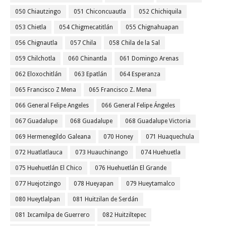
050 Chiautzingo
051 Chiconcuautla
052 Chichiquila
053 Chietla
054 Chigmecatitlán
055 Chignahuapan
056 Chignautla
057 Chila
058 Chila de la Sal
059 Chilchotla
060 Chinantla
061 Domingo Arenas
062 Eloxochitlán
063 Epatlán
064 Esperanza
065 Francisco Z Mena
065 Francisco Z. Mena
066 General Felipe Angeles
066 General Felipe Ángeles
067 Guadalupe
068 Guadalupe
068 Guadalupe Victoria
069 Hermenegildo Galeana
070 Honey
071 Huaquechula
072 Huatlatlauca
073 Huauchinango
074 Huehuetla
075 Huehuetlán El Chico
076 Huehuetlán El Grande
077 Huejotzingo
078 Hueyapan
079 Hueytamalco
080 Hueytlalpan
081 Huitzilan de Serdán
081 Ixcamilpa de Guerrero
082 Huitziltepec