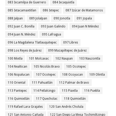
083 Ixcamilpa de Guerrero
084 Ixcaquixtla
085 Ixtacamaxtitlan
086 Ixtepec
087 Izúcar de Matamoros
088 Jalpan
089 Jolalpan
090 Jonotla
091 Jopala
092 Juan C. Bonilla
093 Juan Galindo
094 Juan N Méndez
094 Juan N. Méndez
095 Lafragua
096 La Magdalena Tlatlauquitepec
097 Libres
098 Los Reyes de Juárez
099 Mazapiltepec de Juárez
100 Mixtla
101 Molcaxac
102 Naupan
103 Nauzontla
104 Nealtican
105 Nicolás Bravo
105 Ocotepec
106 Nopalucan
107 Ocotepec
108 Ocoyucan
109 Olintla
110 Oriental
111 Pahuatlán
112 Palmar de Bravo
113 Pantepec
114 Petlalcingo
115 Piaxtla
116 Puebla
116 Quimixtlán
117 Quecholac
118 Quimixtlán
119 Rafael Lara Grajales
120 San Andrés Cholula
121 San Antonio Cañada
122 San Diego La Mesa Tochimiltzingo