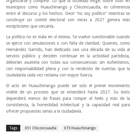
organizarse y competir. Lo que la sociedad exige, sobre todo en
municipios como Huauchinango y Chiconcuautla, es coherencia
entre el discurso y los hechos. Decir “no soy político” mientras se
construye un comité electoral con miras a 2027 genera más
escepticismo que cercanía.
La política no es mala en sí misma. Se vuelve cuestionable cuando
se ejerce con simulaciones o con falta de claridad. Quienes, como
Hernández Garrido, han dedicado casi una década de su vida al
servicio público y deciden continuar en la actividad partidista,
deberían asumirla con todas sus consecuencias: sin eufemismos,
con responsabilidad plena y con la rendición de cuentas que la
ciudadanía cada vez reclama con mayor fuerza.
El acto en Huauchinango puede ser solo el primer movimiento
visible de un proceso que se extenderá hasta 2027. Su éxito
dependerá menos de frases para romper el hielo y más de la
consistencia, la honestidad intelectual y la capacidad real para
ofrecer propuestas serias a la ciudadanía.
Tags
051 Chiconcuautla
073 Huauchinango