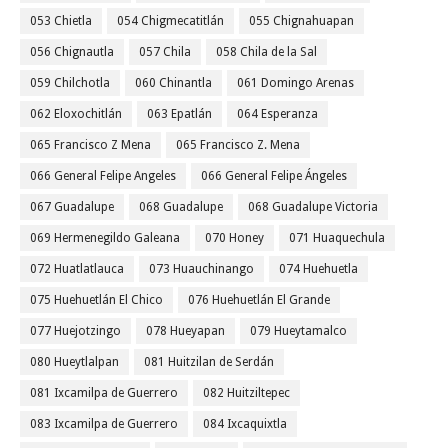
053 Chietla
054 Chigmecatitlán
055 Chignahuapan
056 Chignautla
057 Chila
058 Chila de la Sal
059 Chilchotla
060 Chinantla
061 Domingo Arenas
062 Eloxochitlán
063 Epatlán
064 Esperanza
065 Francisco Z Mena
065 Francisco Z. Mena
066 General Felipe Angeles
066 General Felipe Ángeles
067 Guadalupe
068 Guadalupe
068 Guadalupe Victoria
069 Hermenegildo Galeana
070 Honey
071 Huaquechula
072 Huatlatlauca
073 Huauchinango
074 Huehuetla
075 Huehuetlán El Chico
076 Huehuetlán El Grande
077 Huejotzingo
078 Hueyapan
079 Hueytamalco
080 Hueytlalpan
081 Huitzilan de Serdán
081 Ixcamilpa de Guerrero
082 Huitziltepec
083 Ixcamilpa de Guerrero
084 Ixcaquixtla