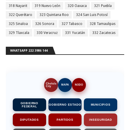
318 Nayarit
319 Nuevo León
320 Oaxaca
321 Puebla
322 Querétaro
323 Quintana Roo
324 San Luis Potosí
325 Sinaloa
326 Sonora
327 Tabasco
328 Tamaulipas
329 Tlaxcala
330 Veracruz
331 Yucatán
332 Zacatecas
WHATSAPP 222 3986 144
Cholula
MAPA
NODO
City
GOBIERNO
GOBIERNO ESTADO
MUNICIPIOS
FEDERAL
DIPUTADOS
PARTIDOS
INSEGURIDAD