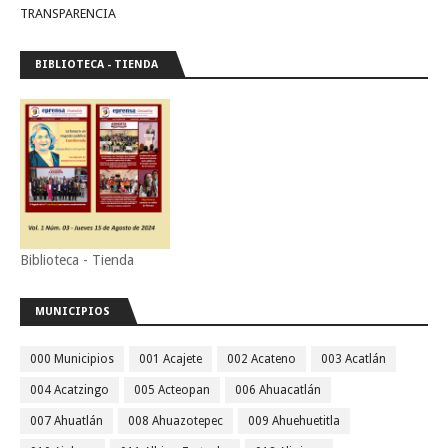
TRANSPARENCIA
BIBLIOTECA - TIENDA
Biblioteca - Tienda
MUNICIPIOS
000 Municipios
001 Acajete
002 Acateno
003 Acatlán
004 Acatzingo
005 Acteopan
006 Ahuacatlán
007 Ahuatlán
008 Ahuazotepec
009 Ahuehuetitla