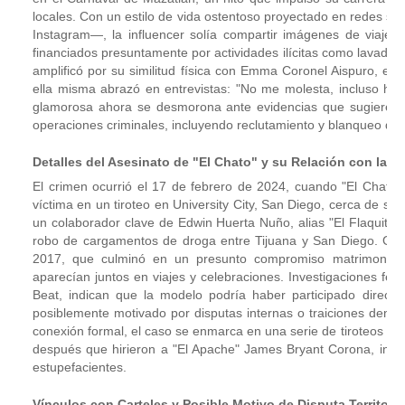
locales. Con un estilo de vida ostentoso proyectado en redes s
Instagram—, la influencer solía compartir imágenes de viajes
financiados presuntamente por actividades ilícitas como lavado d
amplificó por su similitud física con Emma Coronel Aispuro, 
ella misma abrazó en entrevistas: "No me molesta, incluso ha
glamorosa ahora se desmorona ante evidencias que sugieren qu
operaciones criminales, incluyendo reclutamiento y blanqueo de c
Detalles del Asesinato de "El Chato" y su Relación con la 
El crimen ocurrió el 17 de febrero de 2024, cuando "El Chato" 
víctima en un tiroteo en University City, San Diego, cerca de s
un colaborador clave de Edwin Huerta Nuño, alias "El Flaquito", 
robo de cargamentos de droga entre Tijuana y San Diego. Gurr
2017, que culminó en un presunto compromiso matrimonial,
aparecían juntos en viajes y celebraciones. Investigaciones fe
Beat, indican que la modelo podría haber participado directam
posiblemente motivado por disputas internas o traiciones dentr
conexión formal, el caso se enmarca en una serie de tiroteos r
después que hirieron a "El Apache" James Bryant Corona, integ
estupefacientes.
Vínculos con Carteles y Posible Motivo de Disputa Territoria