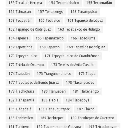
153 Tecali de Herrera
154 Tecamachalco
155 Tecomatlán
156 Tehuacán
157 Tehuitzingo
158 Tenampulco
159 Teopatlán
160 Teotlalco
161 Tepanco de López
162 Tepango de Rodríguez
163 Tepatlaxco de Hidalgo
164 Tepeaca
165 Tepemaxalco
166 Tepeojuma
167 Tepetzintla
168 Tepexco
169 Tepexi de Rodríguez
170 Tepeyahualco
171 Tepeyahualco de Cuauhtémoc
172 Tetela de Ocampo
173 Teteles de Avila Castillo
174 Teziutlán
175 Tianguismanalco
176 Tilapa
177 Tlacotepec de Benito Juárez
178 Tlacuilotepec
179 Tlachichuca
180 Tlahuapan
181 Tlaltenango
182 Tlanepantla
183 Tlaola
184 Tlapacoya
185 Tlapanalá
186 Tlatlauquitepec
187 Tlaxco
188 Tochimilco
189 Tochtepec
190 Totoltepec de Guerrero
191 Tulcingo
192 Tuzamapan de Galeana
193 Tzicatlacoyan