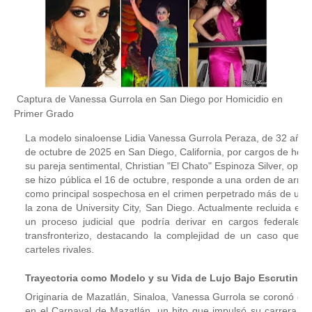
Captura de Vanessa Gurrola en San Diego por Homicidio en
Primer Grado
La modelo sinaloense Lidia Vanessa Gurrola Peraza, de 32 años
de octubre de 2025 en San Diego, California, por cargos de homi
su pareja sentimental, Christian "El Chato" Espinoza Silver, opera
se hizo pública el 16 de octubre, responde a una orden de arrest
como principal sospechosa en el crimen perpetrado más de un a
la zona de University City, San Diego. Actualmente recluida en
un proceso judicial que podría derivar en cargos federales 
transfronterizo, destacando la complejidad de un caso que f
carteles rivales.
Trayectoria como Modelo y su Vida de Lujo Bajo Escrutinio
Originaria de Mazatlán, Sinaloa, Vanessa Gurrola se coronó en
en el Carnaval de Mazatlán, un hito que impulsó su carrera e