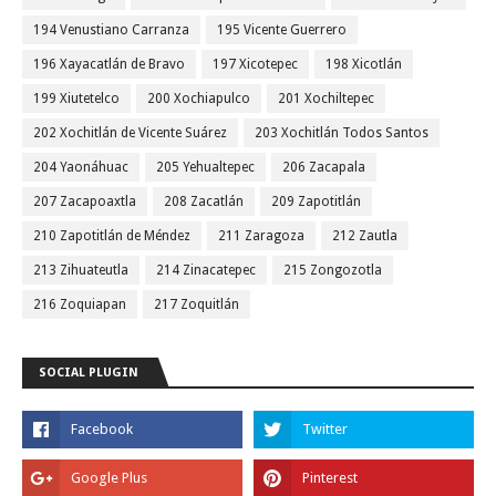
194 Venustiano Carranza
195 Vicente Guerrero
196 Xayacatlán de Bravo
197 Xicotepec
198 Xicotlán
199 Xiutetelco
200 Xochiapulco
201 Xochiltepec
202 Xochitlán de Vicente Suárez
203 Xochitlán Todos Santos
204 Yaonáhuac
205 Yehualtepec
206 Zacapala
207 Zacapoaxtla
208 Zacatlán
209 Zapotitlán
210 Zapotitlán de Méndez
211 Zaragoza
212 Zautla
213 Zihuateutla
214 Zinacatepec
215 Zongozotla
216 Zoquiapan
217 Zoquitlán
SOCIAL PLUGIN