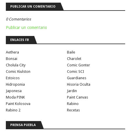
PUBLICAR UN COMENTARIO
0 Comentarios
Publicar un comentario
ENLACES FB
Aethera
Baile
Bonsai
Charolet
Cholula City
Comic Gonter
Comic Kiulston
Comic SCI
Estoicos
Guardianes
Hidroponia
Hisoria Oculta
Japonesa
Jardin
Moda PINK
Paint Canvas
Paint Kolosova
Rabino
Rabino 2
Recetas
PRENSA PUEBLA