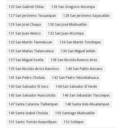
125 San Gabriel Chilac
126 San Gregorio Atzompa
127 San Jerónimo Tecuanipan
128 San Jerónimo Xayacatlán
129 San José Chiapa
130 San José Miahuatlán
131 San Juan Atenco
132 San Juan Atzompa
133 San Martín Texmelucan
134 San Martín Totoltepec
135 San Matías Tlalancaleca
136 San Miguel Ixitlán
137 San Miguel Xoxtla
138 San Nicolás Buenos Aires
139 San Nicolás de los Ranchos
140 San Pablo Anicano
141 San Pedro Cholula
142 San Pedro Yeloixtlahuaca
143 San Salvador El Seco
144 San Salvador El Verde
145 San Salvador Huixcolotla
146 San Sebastián Tlacotepec
147 Santa Catarina Tlaltempan
148 Santa Inés Ahuatempan
149 Santa Isabel Cholula
150 Santiago Miahuatlán
151 Santo Tomás Hueyotlipan
152 Soltepec