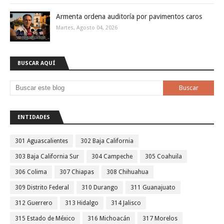
Armenta ordena auditoría por pavimentos caros
Martes, Agosto 04, 2026
BUSCAR AQUÍ
ENTIDADES
301 Aguascalientes
302 Baja California
303 Baja California Sur
304 Campeche
305 Coahuila
306 Colima
307 Chiapas
308 Chihuahua
309 Distrito Federal
310 Durango
311 Guanajuato
312 Guerrero
313 Hidalgo
314 Jalisco
315 Estado de México
316 Michoacán
317 Morelos