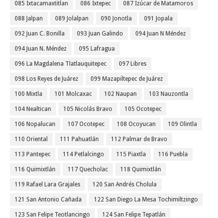
085 Ixtacamaxtitlan
086 Ixtepec
087 Izúcar de Matamoros
088 Jalpan
089 Jolalpan
090 Jonotla
091 Jopala
092 Juan C. Bonilla
093 Juan Galindo
094 Juan N Méndez
094 Juan N. Méndez
095 Lafragua
096 La Magdalena Tlatlauquitepec
097 Libres
098 Los Reyes de Juárez
099 Mazapiltepec de Juárez
100 Mixtla
101 Molcaxac
102 Naupan
103 Nauzontla
104 Nealtican
105 Nicolás Bravo
105 Ocotepec
106 Nopalucan
107 Ocotepec
108 Ocoyucan
109 Olintla
110 Oriental
111 Pahuatlán
112 Palmar de Bravo
113 Pantepec
114 Petlalcingo
115 Piaxtla
116 Puebla
116 Quimixtlán
117 Quecholac
118 Quimixtlán
119 Rafael Lara Grajales
120 San Andrés Cholula
121 San Antonio Cañada
122 San Diego La Mesa Tochimiltzingo
123 San Felipe Teotlancingo
124 San Felipe Tepatlán