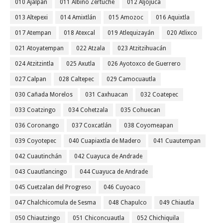
010 Ajalpan
011 Albino Zertuche
012 Aljojuca
013 Altepexi
014 Amixtlán
015 Amozoc
016 Aquixtla
017 Atempan
018 Atexcal
019 Atlequizayán
020 Atlixco
021 Atoyatempan
022 Atzala
023 Atzitzihuacán
024 Atzitzintla
025 Axutla
026 Ayotoxco de Guerrero
027 Calpan
028 Caltepec
029 Camocuautla
030 Cañada Morelos
031 Caxhuacan
032 Coatepec
033 Coatzingo
034 Cohetzala
035 Cohuecan
036 Coronango
037 Coxcatlán
038 Coyomeapan
039 Coyotepec
040 Cuapiaxtla de Madero
041 Cuautempan
042 Cuautinchán
042 Cuayuca de Andrade
043 Cuautlancingo
044 Cuayuca de Andrade
045 Cuetzalan del Progreso
046 Cuyoaco
047 Chalchicomula de Sesma
048 Chapulco
049 Chiautla
050 Chiautzingo
051 Chiconcuautla
052 Chichiquila