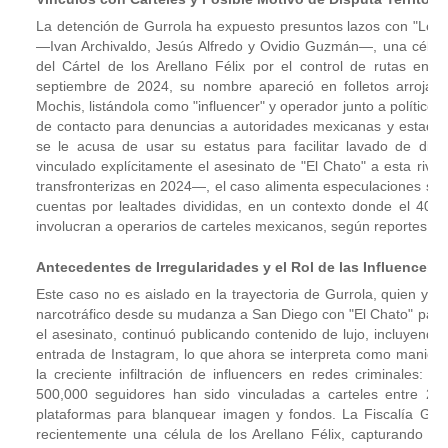
La detención de Gurrola ha expuesto presuntos lazos con "Los 
—Ivan Archivaldo, Jesús Alfredo y Ovidio Guzmán—, una célula
del Cártel de los Arellano Félix por el control de rutas en 
septiembre de 2024, su nombre apareció en folletos arrojad
Mochis, listándola como "influencer" y operador junto a políticos
de contacto para denuncias a autoridades mexicanas y estadou
se le acusa de usar su estatus para facilitar lavado de din
vinculado explícitamente el asesinato de "El Chato" a esta ri
transfronterizas en 2024—, el caso alimenta especulaciones sob
cuentas por lealtades divididas, en un contexto donde el 40
involucran a operarios de carteles mexicanos, según reportes d
Antecedentes de Irregularidades y el Rol de las Influencers
Este caso no es aislado en la trayectoria de Gurrola, quien ya
narcotráfico desde su mudanza a San Diego con "El Chato" para 
el asesinato, continuó publicando contenido de lujo, incluyendo 
entrada de Instagram, lo que ahora se interpreta como maniobra
la creciente infiltración de influencers en redes criminales:
500,000 seguidores han sido vinculadas a carteles entre 20
plataformas para blanquear imagen y fondos. La Fiscalía Gene
recientemente una célula de los Arellano Félix, capturando a